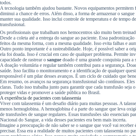
todos.
A tecnologia também ajudou bastante. Novos equipamentos permitem faze
diminui a chance de erros. Além disso, a forma de armazenar o sangue
manter sua qualidade. Isso inclui controle de temperatura e de tempo d
transfusional.
Os profissionais que trabalham nos hemocentros são muito bem treinado
Desde a coleta até a entrega do sangue ao paciente. Essa padronização 
feitos da mesma forma, com a mesma qualidade. Isso evita falhas e aum
Outro ponto importante é a rastreabilidade. Hoje, é possível saber a 
ela foi doada. Isso é crucial em caso de qualquer problema. Permite in
capacidade de rastrear o
sangue
doado é uma grande conquista para a 
A doação voluntária e regular também contribui para a segurança. Doad
saúde. Isso facilita o monitoramento e a identificação de qualquer que
responsável é um pilar desses avanços. É um ciclo de cuidado que benef
Em resumo, os avanços na segurança transfusional são contínuos. Eles e
claras. Tudo isso trabalha junto para garantir que cada transfusão seja 
proteger vidas e promover a saúde pública no Brasil.
A experiência de pacientes com talassemia
Viver com talassemia é um desafio diário para muitas pessoas. A tala
menos hemoglobina. A hemoglobina é a parte do sangue que leva oxigên
de transfusões de sangue regulares. Essas transfusões são essenciais pa
Nacional do Sangue, a vida desses pacientes era bem mais incerta.
Imagine a preocupação de não saber se o sangue que você vai receber 
precisar. Essa era a realidade de muitos pacientes com talassemia no p