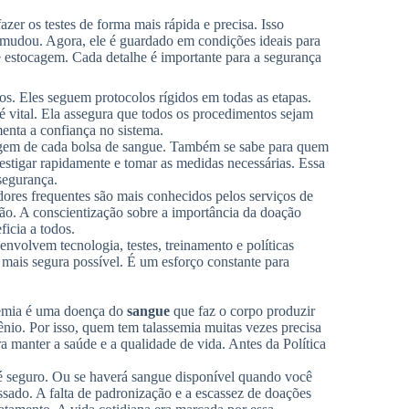
r os testes de forma mais rápida e precisa. Isso
 mudou. Agora, ele é guardado em condições ideais para
e estocagem. Cada detalhe é importante para a segurança
s. Eles seguem protocolos rígidos em todas as etapas.
é vital. Ela assegura que todos os procedimentos sejam
enta a confiança no sistema.
origem de cada bolsa de sangue. Também se sabe para quem
vestigar rapidamente e tomar as medidas necessárias. Essa
segurança.
ores frequentes são mais conhecidos pelos serviços de
stão. A conscientização sobre a importância da doação
icia a todos.
nvolvem tecnologia, testes, treinamento e políticas
o mais segura possível. É um esforço constante para
ssemia é uma doença do
sangue
que faz o corpo produzir
io. Por isso, quem tem talassemia muitas vezes precisa
ra manter a saúde e a qualidade de vida. Antes da Política
é seguro. Ou se haverá sangue disponível quando você
assado. A falta de padronização e a escassez de doações