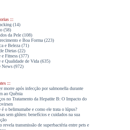
rias :::
acking
(14)
lo
(58)
dos da Pele
(108)
ecimento e Boa Forma
(223)
ica e Beleza
(71)
de Dietas
(22)
 e Fitness
(377)
 e Qualidade de Vida
(635)
e News
(972)
es :::
r morre após infecção por salmonella durante
m ao Quênia
os no Tratamento da Hepatite B: O Impacto do
ovirsen
 é o belimumabe e como ele trata o lúpus?
has sem glúten: benefícios e cuidados na sua
ação
o revela transmissão de superbactéria entre pets e