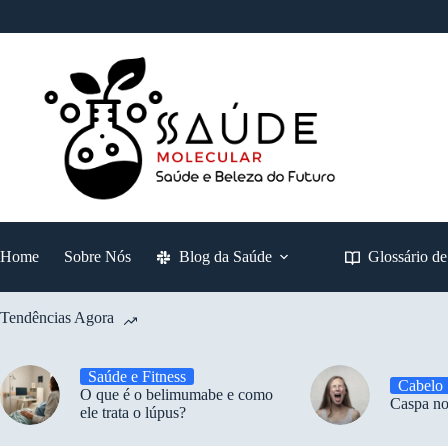
Pular
para
o
conteúdo
Home
Sobre Nós
Blog da Saúde
Glossário d
Tendências Agora
Saúde e Fitness
Cabelo
O que é o belimumabe e como
Caspa no
ele trata o lúpus?