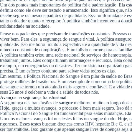
Um dos pontos mais importantes da política foi a padronização. Ela e
definiu como ele deve ser testado e armazenado. Isso significa que, nã
recebe segue os mesmos padrões de qualidade. Essa uniformidade é esse
tanto o doador quanto o receptor. A política também incentivou a doação
solidariedade na sociedade.
Pense nos pacientes que precisam de transfusões constantes. Pessoas 
viver bem. Para eles, a segurança do sangue é vital. A política assegur
qualidade. Isso melhorou muito a expectativa e a qualidade de vida de
o medo constante de complicações. É um alívio enorme para as famíli
A política também criou uma rede nacional de serviços de hemoterapia. 
trabalham juntos. Eles compartilham informações e recursos. Essa col
exemplo, em emergências ou desastres. Ter um sistema organizado gar
precisa. É um esforço conjunto para salvar vidas todos os dias.
Em resumo, a Política Nacional do Sangue é um pilar da saúde no Brasi
protege milhões de brasileiros. É um exemplo de como uma boa política
de sangue se tornou um ato ainda mais seguro e confiável. E a vida de 
seus 25 anos é celebrar a vida e a saúde de todos nós.
Avanços na segurança transfusional
A segurança nas transfusões de
sangue
melhorou muito ao longo dos an
Hoje, graças a muitos avanços, o processo é bem mais seguro. Isso dá m
Política Nacional do Sangue foi fundamental para essas mudanças. Ela t
Um dos maiores avanços foi nos testes feitos no sangue doado. Hoje, 
rigorosos. Esses testes buscam doenças como HIV, hepatite B e C, e sí
ser transmitidas. Isso garante que apenas sangue livre de doenças seja