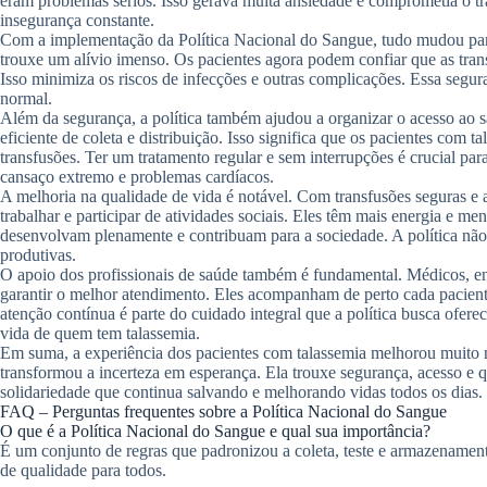
eram problemas sérios. Isso gerava muita ansiedade e comprometia o tr
insegurança constante.
Com a implementação da Política Nacional do Sangue, tudo mudou par
trouxe um alívio imenso. Os pacientes agora podem confiar que as trans
Isso minimiza os riscos de infecções e outras complicações. Essa segu
normal.
Além da segurança, a política também ajudou a organizar o acesso ao 
eficiente de coleta e distribuição. Isso significa que os pacientes com 
transfusões. Ter um tratamento regular e sem interrupções é crucial pa
cansaço extremo e problemas cardíacos.
A melhoria na qualidade de vida é notável. Com transfusões seguras e a
trabalhar e participar de atividades sociais. Eles têm mais energia e 
desenvolvam plenamente e contribuam para a sociedade. A política não
produtivas.
O apoio dos profissionais de saúde também é fundamental. Médicos, en
garantir o melhor atendimento. Eles acompanham de perto cada pacient
atenção contínua é parte do cuidado integral que a política busca ofere
vida de quem tem talassemia.
Em suma, a experiência dos pacientes com talassemia melhorou muito 
transformou a incerteza em esperança. Ela trouxe segurança, acesso e 
solidariedade que continua salvando e melhorando vidas todos os dias.
FAQ – Perguntas frequentes sobre a Política Nacional do Sangue
O que é a Política Nacional do Sangue e qual sua importância?
É um conjunto de regras que padronizou a coleta, teste e armazenament
de qualidade para todos.