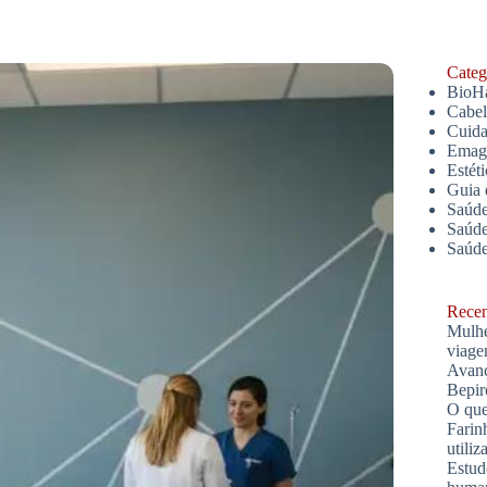
Catego
BioH
Cabe
Cuida
Emagr
Estét
Guia 
Saúde
Saúde
Saúd
Recent
Mulhe
viage
Avanç
Bepir
O que
Farin
utiliz
Estud