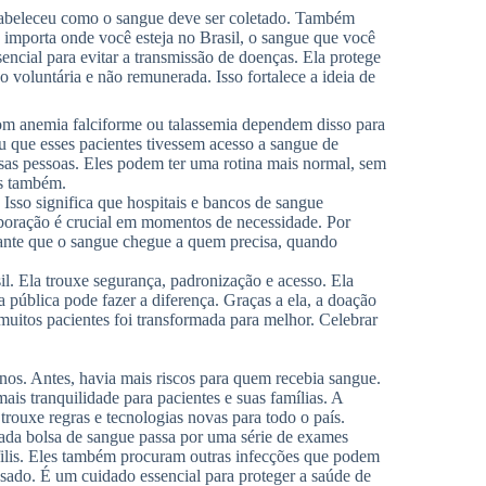
stabeleceu como o sangue deve ser coletado. Também
o importa onde você esteja no Brasil, o sangue que você
ncial para evitar a transmissão de doenças. Ela protege
 voluntária e não remunerada. Isso fortalece a ideia de
com anemia falciforme ou talassemia dependem disso para
ou que esses pacientes tivessem acesso a sangue de
ssas pessoas. Eles podem ter uma rotina mais normal, sem
as também.
Isso significa que hospitais e bancos de sangue
aboração é crucial em momentos de necessidade. Por
ante que o sangue chegue a quem precisa, quando
l. Ela trouxe segurança, padronização e acesso. Ela
 pública pode fazer a diferença. Graças a ela, a doação
muitos pacientes foi transformada para melhor. Celebrar
os. Antes, havia mais riscos para quem recebia sangue.
ais tranquilidade para pacientes e suas famílias. A
rouxe regras e tecnologias novas para todo o país.
cada bolsa de sangue passa por uma série de exames
filis. Eles também procuram outras infecções que podem
 usado. É um cuidado essencial para proteger a saúde de