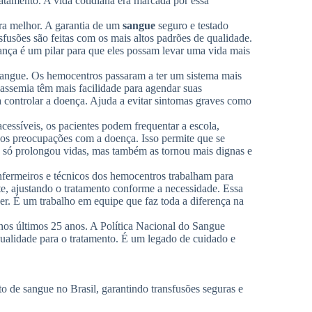
atamento. A vida cotidiana era marcada por essa
a melhor. A garantia de um
sangue
seguro e testado
fusões são feitas com os mais altos padrões de qualidade.
rança é um pilar para que eles possam levar uma vida mais
sangue. Os hemocentros passaram a ter um sistema mais
talassemia têm mais facilidade para agendar suas
ra controlar a doença. Ajuda a evitar sintomas graves como
cessíveis, os pacientes podem frequentar a escola,
menos preocupações com a doença. Isso permite que se
 só prolongou vidas, mas também as tornou mais dignas e
fermeiros e técnicos dos hemocentros trabalham para
e, ajustando o tratamento conforme a necessidade. Essa
cer. É um trabalho em equipe que faz toda a diferença na
nos últimos 25 anos. A Política Nacional do Sangue
qualidade para o tratamento. É um legado de cuidado e
o de sangue no Brasil, garantindo transfusões seguras e