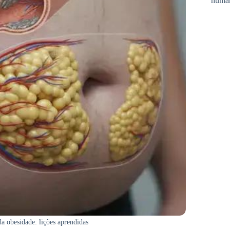
huma
da obesidade: lições aprendidas