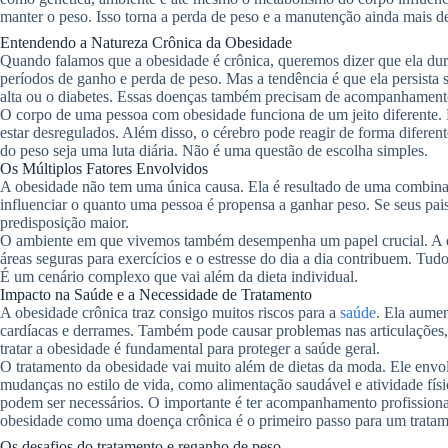
manter o peso. Isso torna a perda de peso e a manutenção ainda mais de
Entendendo a Natureza Crônica da Obesidade
Quando falamos que a obesidade é crônica, queremos dizer que ela dur
períodos de ganho e perda de peso. Mas a tendência é que ela persista
alta ou o diabetes. Essas doenças também precisam de acompanhament
O corpo de uma pessoa com obesidade funciona de um jeito diferente
estar desregulados. Além disso, o cérebro pode reagir de forma diferent
do peso seja uma luta diária. Não é uma questão de escolha simples.
Os Múltiplos Fatores Envolvidos
A obesidade não tem uma única causa. Ela é resultado de uma combinaç
influenciar o quanto uma pessoa é propensa a ganhar peso. Se seus pa
predisposição maior.
O ambiente em que vivemos também desempenha um papel crucial. A dis
áreas seguras para exercícios e o estresse do dia a dia contribuem. Tu
É um cenário complexo que vai além da dieta individual.
Impacto na Saúde e a Necessidade de Tratamento
A obesidade crônica traz consigo muitos riscos para a
saúde
. Ela aumen
cardíacas e derrames. Também pode causar problemas nas articulações, a
tratar a obesidade é fundamental para proteger a saúde geral.
O tratamento da obesidade vai muito além de dietas da moda. Ele env
mudanças no estilo de vida, como alimentação saudável e atividade físi
podem ser necessários. O importante é ter acompanhamento profission
obesidade como uma doença crônica é o primeiro passo para um tratam
Os desafios do tratamento e reganho de peso