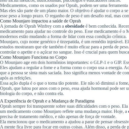
Isso inclui médicos, nutricionistas, psicólogos e educadores físicos.
Medicamentos, como os usados por Oprah, podem ser uma ferramenta im
Mas eles são parte de um plano maior. O objetivo é ajudar o corpo a se
esse peso a longo prazo. O reganho de peso é um desafio real, mas com 
Como Mounjaro impactou a saúde de Oprah
A jornada de Oprah Winfrey com a
obesidade
é bem conhecida. Recent
medicamento para ajudar no controle do peso. Esse medicamento é o M
modernos estão mudando a forma de lidar com essa condição crônica.
Mounjaro, cujo nome genérico é tirzepatida, é um remédio injetável. Ele
estudos mostraram que ele também é muito eficaz para a perda de peso. 
controlar o apetite e o açúcar no sangue. Isso é crucial para quem busc
Como Mounjaro Funciona no Corpo
O Mounjaro age em dois hormônios importantes: o GLP-1 e o GIP. Esse
Eles ajudam a regular a fome e a forma como o corpo usa a energia. A
que a pessoa se sinta mais saciada. Isso significa menos vontade de c
após as refeições.
Essa ação dupla é o que o torna tão potente. Ele não só diminui a f
Oprah, que lutou por anos com o peso, essa ajuda hormonal pode ser u
biologia do corpo, e não contra ela.
A Experiência de Oprah e a Mudança de Paradigma
Oprah sempre foi transparente sobre suas dificuldades com o peso. Ela
um medicamento como Mounjaro reflete uma mudança maior. Hoje, a
precisa de tratamento médico, e não apenas de força de vontade.
Ela mencionou que o medicamento a ajudou a parar de pensar obsessiv
A mente fica livre para focar em outras coisas. Além disso, a perda de 