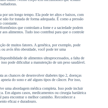
safiadoras.
a por um longo tempo. Ela pode ter altos e baixos, com
 se não for tratada de forma adequada. É como a pressão
o constante.
. Hormônios que controlam a fome e a saciedade podem
e aos alimentos. Tudo isso contribui para que o controle
ão de muitos fatores. A genética, por exemplo, pode
is ou avós têm obesidade, você pode ter uma
ponibilidade de alimentos ultraprocessados, a falta de
do isso pode dificultar a manutenção de um peso saudável.
ta as chances de desenvolver diabetes tipo 2, doenças
pneia do sono e até alguns tipos de câncer. Por isso,
olve uma abordagem médica completa. Isso pode incluir
ca. Em alguns casos, medicamentos ou cirurgia bariátrica
al para encontrar o melhor caminho. Reconhecer a
ento eficaz e duradouro.