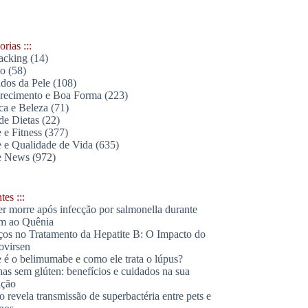
rias :::
acking
(14)
lo
(58)
dos da Pele
(108)
ecimento e Boa Forma
(223)
ica e Beleza
(71)
de Dietas
(22)
 e Fitness
(377)
 e Qualidade de Vida
(635)
e News
(972)
es :::
r morre após infecção por salmonella durante
m ao Quênia
os no Tratamento da Hepatite B: O Impacto do
ovirsen
 é o belimumabe e como ele trata o lúpus?
has sem glúten: benefícios e cuidados na sua
ação
o revela transmissão de superbactéria entre pets e