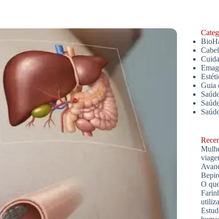
Catego
BioH
Cabe
Cuida
Emagr
Estét
Guia 
Saúde
Saúde
Saúd
Recent
Mulhe
viage
Avanç
Bepir
O que
Farin
utiliz
Estud