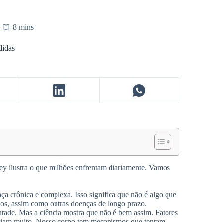
8 mins
didas
ey ilustra o que milhões enfrentam diariamente. Vamos
ça crônica e complexa. Isso significa que não é algo que
nuos, assim como outras doenças de longo prazo.
ntade. Mas a ciência mostra que não é bem assim. Fatores
nciam muito. Nosso corpo tem mecanismos que tentam