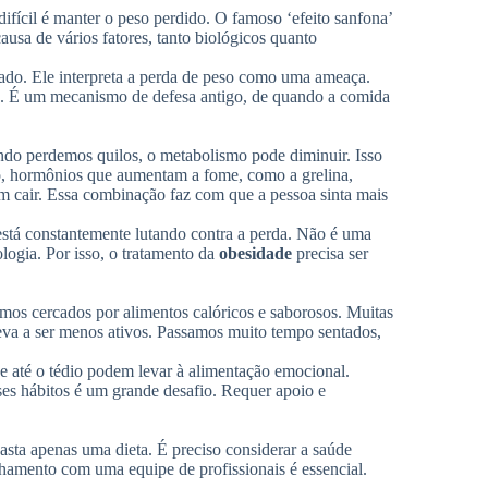
ifícil é manter o peso perdido. O famoso ‘efeito sanfona’
causa de vários fatores, tanto biológicos quanto
ado. Ele interpreta a perda de peso como uma ameaça.
al’. É um mecanismo de defesa antigo, de quando a comida
do perdemos quilos, o metabolismo pode diminuir. Isso
, hormônios que aumentam a fome, como a grelina,
m cair. Essa combinação faz com que a pessoa sinta mais
 está constantemente lutando contra a perda. Não é uma
ologia. Por isso, o tratamento da
obesidade
precisa ser
os cercados por alimentos calóricos e saborosos. Muitas
eva a ser menos ativos. Passamos muito tempo sentados,
 até o tédio podem levar à alimentação emocional.
ses hábitos é um grande desafio. Requer apoio e
asta apenas uma dieta. É preciso considerar a saúde
hamento com uma equipe de profissionais é essencial.