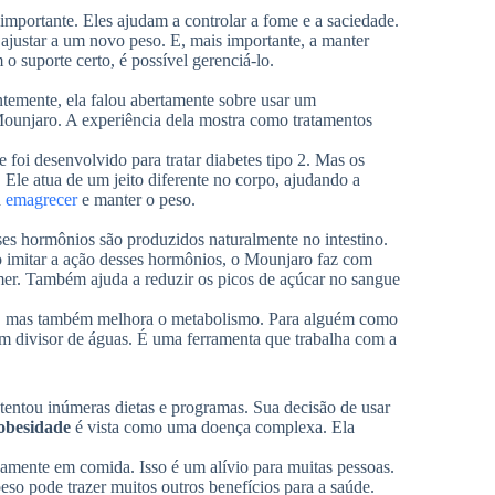
portante. Eles ajudam a controlar a fome e a saciedade.
 ajustar a um novo peso. E, mais importante, a manter
o suporte certo, é possível gerenciá-lo.
emente, ela falou abertamente sobre usar um
ounjaro. A experiência dela mostra como tratamentos
 foi desenvolvido para tratar diabetes tipo 2. Mas os
Ele atua de um jeito diferente no corpo, ajudando a
a
emagrecer
e manter o peso.
s hormônios são produzidos naturalmente no intestino.
o imitar a ação desses hormônios, o Mounjaro faz com
omer. Também ajuda a reduzir os picos de açúcar no sangue
ome, mas também melhora o metabolismo. Para alguém como
m divisor de águas. É uma ferramenta que trabalha com a
 tentou inúmeras dietas e programas. Sua decisão de usar
obesidade
é vista como uma doença complexa. Ela
amente em comida. Isso é um alívio para muitas pessoas.
peso pode trazer muitos outros benefícios para a saúde.