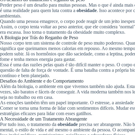
Perder peso é um desafio para muitas pessoas. Mas o que é ainda mais d
é uma realidade para quem luta contra a
obesidade
. Isso acontece por 
ambientais.
Quando uma pessoa emagrece, o corpo pode reagir de um jeito inesper
Assim, o corpo tenta voltar ao peso anterior, que ele considera ‘norm
era escassa. Isso torna o tratamento da obesidade muito complexo.
A Biologia por Trás do Reganho de Peso
Nosso corpo tem um sistema de controle de peso muito poderoso. Quan
significa que queimamos menos calorias em repouso. Ao mesmo tempo
podem subir. Já os hormônios que dão saciedade, como a leptina, pode
fome e tenha menos energia para gastar.
Essa é uma das razões pelas quais é tão difícil manter o peso. O corpo
questão de falta de força de vontade. É uma batalha contra a própria bi
contínuo e bem planejado.
Desafios do Ambiente e do Comportamento
Além da biologia, o ambiente em que vivemos também não ajuda. Estam
vezes, são baratos e fáceis de conseguir. A vida moderna também nos l
seja no trabalho ou em casa.
As emoções também têm um papel importante. O estresse, a ansiedade e
Comer se torna uma forma de lidar com sentimentos difíceis. Mudar es
estratégias eficazes para lidar com esses gatilhos.
A Necessidade de um Tratamento Abrangente
Por tudo isso, o tratamento da
obesidade
precisa ser abrangente. Não b
mental, o estilo de vida e até mesmo o ambiente da pessoa. O acompan