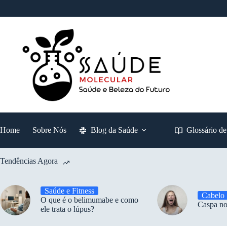
Pular
para
o
conteúdo
Home
Sobre Nós
Blog da Saúde
Glossário d
Tendências Agora
Saúde e Fitness
Cabelo
O que é o belimumabe e como
Caspa no
ele trata o lúpus?