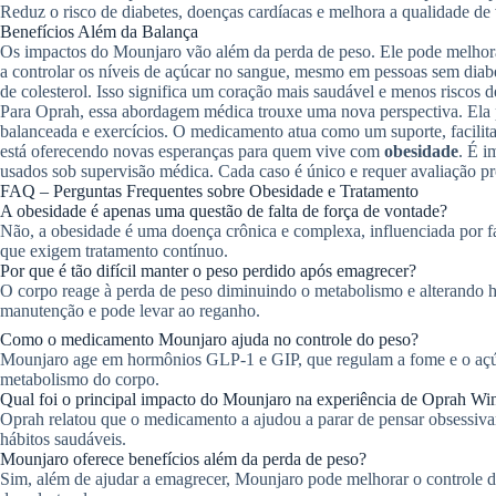
Reduz o risco de diabetes, doenças cardíacas e melhora a qualidade de 
Benefícios Além da Balança
Os impactos do Mounjaro vão além da perda de peso. Ele pode melhora
a controlar os níveis de açúcar no sangue, mesmo em pessoas sem diabe
de colesterol. Isso significa um coração mais saudável e menos riscos d
Para Oprah, essa abordagem médica trouxe uma nova perspectiva. Ela 
balanceada e exercícios. O medicamento atua como um suporte, facili
está oferecendo novas esperanças para quem vive com
obesidade
. É i
usados sob supervisão médica. Cada caso é único e requer avaliação pro
FAQ – Perguntas Frequentes sobre Obesidade e Tratamento
A obesidade é apenas uma questão de falta de força de vontade?
Não, a obesidade é uma doença crônica e complexa, influenciada por fa
que exigem tratamento contínuo.
Por que é tão difícil manter o peso perdido após emagrecer?
O corpo reage à perda de peso diminuindo o metabolismo e alterando h
manutenção e pode levar ao reganho.
Como o medicamento Mounjaro ajuda no controle do peso?
Mounjaro age em hormônios GLP-1 e GIP, que regulam a fome e o aç
metabolismo do corpo.
Qual foi o principal impacto do Mounjaro na experiência de Oprah Wi
Oprah relatou que o medicamento a ajudou a parar de pensar obsessiv
hábitos saudáveis.
Mounjaro oferece benefícios além da perda de peso?
Sim, além de ajudar a emagrecer, Mounjaro pode melhorar o controle do 