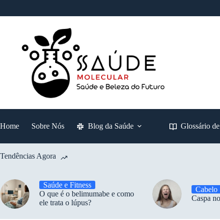
Pular
para
o
conteúdo
Home
Sobre Nós
Blog da Saúde
Glossário d
Tendências Agora
Saúde e Fitness
Cabelo
O que é o belimumabe e como
Caspa no
ele trata o lúpus?