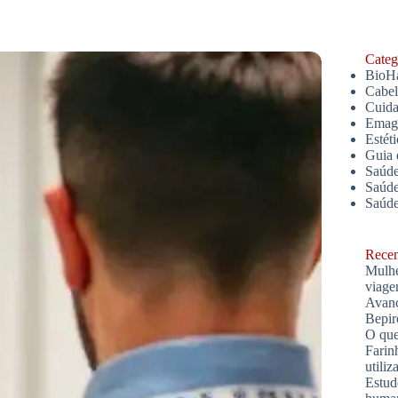
Catego
BioH
Cabe
Cuida
Emagr
Estét
Guia 
Saúde
Saúde
Saúd
Recent
Mulhe
viage
Avanç
Bepir
O que
Farin
utiliz
Estud