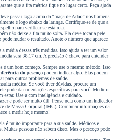
rante que a fita métrica fique no lugar certo. Peça ajuda
ta deve passar logo acima da “maçã de Adão” nos homens.
almente é logo abaixo da laringe. Certifique-se de que a
spelho para verificar se está reta.
ém não deixe a fita muito solta. Ela deve tocar a pele
o pode mudar o resultado. Anote o número que aparece
 a média dessas três medidas. Isso ajuda a ter um valor
 média será 38.17 cm. A precisão é chave para entender
 mês é um bom começo. Sempre use o mesmo método. Isso
nferência do pescoço
podem indicar algo. Elas podem
r para outros problemas de saúde.
nsulta médica. Se você tiver dúvidas, procure um
 ele pode dar orientações específicas para você. Medir o
estar. Use-a com inteligência e cuidado.
fazer e pode ser muito útil. Pense nela como um indicador
dice de Massa Corporal (IMC). Combinar informações dá
mece a medir hoje mesmo!
a é muito importante para a sua saúde. Médicos e
ças. Muitas pessoas não sabem disso. Mas o pescoço pode