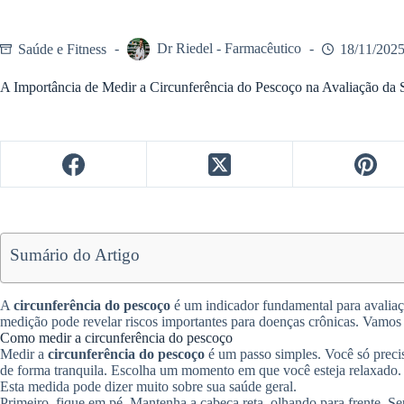
Saúde e Fitness
Dr Riedel - Farmacêutico
18/11/202
A Importância de Medir a Circunferência do Pescoço na Avaliação da
Sumário do Artigo
A
circunferência do pescoço
é um indicador fundamental para avalia
medição pode revelar riscos importantes para doenças crônicas. Vamos
Como medir a circunferência do pescoço
Medir a
circunferência do pescoço
é um passo simples. Você só precis
de forma tranquila. Escolha um momento em que você esteja relaxado. 
Esta medida pode dizer muito sobre sua saúde geral.
Primeiro, fique em pé. Mantenha a cabeça reta, olhando para frente. S