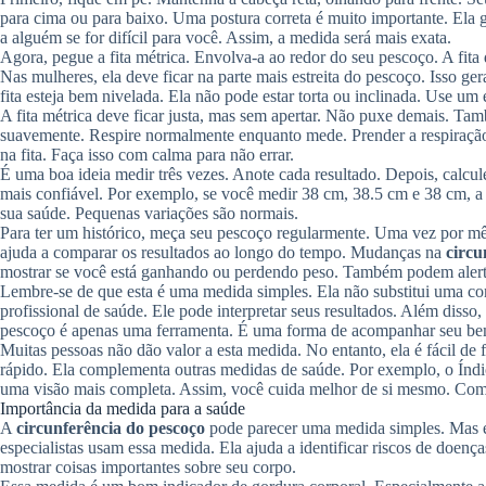
para cima ou para baixo. Uma postura correta é muito importante. Ela ga
a alguém se for difícil para você. Assim, a medida será mais exata.
Agora, pegue a fita métrica. Envolva-a ao redor do seu pescoço. A fi
Nas mulheres, ela deve ficar na parte mais estreita do pescoço. Isso ger
fita esteja bem nivelada. Ela não pode estar torta ou inclinada. Use um e
A fita métrica deve ficar justa, mas sem apertar. Não puxe demais. Tamb
suavemente. Respire normalmente enquanto mede. Prender a respiraçã
na fita. Faça isso com calma para não errar.
É uma boa ideia medir três vezes. Anote cada resultado. Depois, calcule
mais confiável. Por exemplo, se você medir 38 cm, 38.5 cm e 38 cm, a
sua saúde. Pequenas variações são normais.
Para ter um histórico, meça seu pescoço regularmente. Uma vez por
ajuda a comparar os resultados ao longo do tempo. Mudanças na
circu
mostrar se você está ganhando ou perdendo peso. Também podem alerta
Lembre-se de que esta é uma medida simples. Ela não substitui uma co
profissional de saúde. Ele pode interpretar seus resultados. Além disso,
pescoço é apenas uma ferramenta. É uma forma de acompanhar seu bem-
Muitas pessoas não dão valor a esta medida. No entanto, ela é fácil de 
rápido. Ela complementa outras medidas de saúde. Por exemplo, o Ín
uma visão mais completa. Assim, você cuida melhor de si mesmo. Co
Importância da medida para a saúde
A
circunferência do pescoço
pode parecer uma medida simples. Mas el
especialistas usam essa medida. Ela ajuda a identificar riscos de doen
mostrar coisas importantes sobre seu corpo.