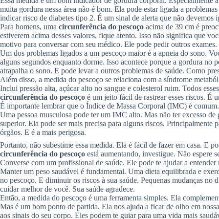
Essa medida é um bom indicador de gordura corporal. Especialmente a 
muita gordura nessa área não é bom. Ela pode estar ligada a problema
indicar risco de diabetes tipo 2. É um sinal de alerta que não devemos i
Para homens, uma
circunferência do pescoço
acima de 39 cm é preocu
estiverem acima desses valores, fique atento. Isso não significa que v
motivo para conversar com seu médico. Ele pode pedir outros exames.
Um dos problemas ligados a um pescoço maior é a apneia do sono. Você
alguns segundos enquanto dorme. Isso acontece porque a gordura no pes
atrapalha o sono. E pode levar a outros problemas de saúde. Como pres
Além disso, a medida do pescoço se relaciona com a síndrome metabóli
Inclui pressão alta, açúcar alto no sangue e colesterol ruim. Todos ess
circunferência do pescoço
é um jeito fácil de rastrear esses riscos. É
É importante lembrar que o Índice de Massa Corporal (IMC) é comum.
Uma pessoa musculosa pode ter um IMC alto. Mas não ter excesso de g
superior. Ela pode ser mais precisa para alguns riscos. Principalmente p
órgãos. E é a mais perigosa.
Portanto, não subestime essa medida. Ela é fácil de fazer em casa. E po
circunferência do pescoço
está aumentando, investigue. Não espere s
Converse com um profissional de saúde. Ele pode te ajudar a entender 
Manter um peso saudável é fundamental. Uma dieta equilibrada e exerc
no pescoço. E diminuir os riscos à sua saúde. Pequenas mudanças no d
cuidar melhor de você. Sua saúde agradece.
Então, a medida do pescoço é uma ferramenta simples. Ela complementa 
Mas é um bom ponto de partida. Ela nos ajuda a ficar de olho em nossa
aos sinais do seu corpo. Eles podem te guiar para uma vida mais saudáv