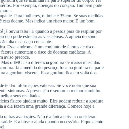
gordura que se acumula na parte superior do corpo. Ter
s sérios. Por exemplo, doenças do coração. Também pode
gnorar.
pante. Para mulheres, o limite é 35 cm. Se suas medidas
ocê está doente. Mas indica um risco maior. É um bom
 já ouviu falar? É quando a pessoa para de respirar por
coço pode estreitar as vias aéreas. A apneia do sono
são alta e cansaço constante.
ca. Essa síndrome é um conjunto de fatores de risco.
es fatores aumentam o risco de doenças cardíacas. A
 um aviso precoce.
 Mas o IMC não diferencia gordura de massa muscular.
ordura. Já a medida do pescoço foca na gordura da parte
ara a gordura visceral. Essa gordura fica em volta dos
de te dar informações valiosas. Se você notar que sua
entir sintomas. A prevenção é sempre o melhor caminho.
melhor seus resultados.
ícios físicos ajudam muito. Eles podem reduzir a gordura
ia a dia fazem uma grande diferença. Comece hoje a
outras avaliações. Não é a única coisa a considerar.
 saúde. E a buscar ajuda quando necessário. Fique atento
el.