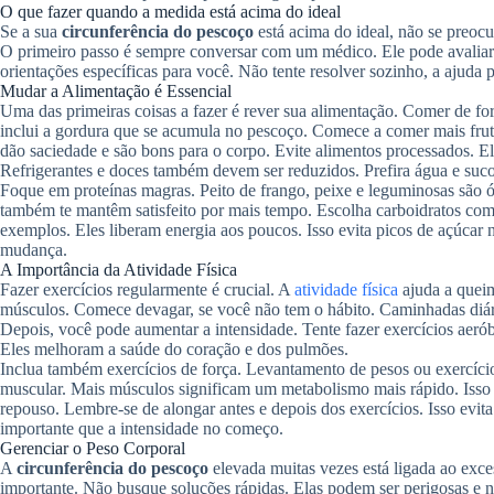
O que fazer quando a medida está acima do ideal
Se a sua
circunferência do pescoço
está acima do ideal, não se preocu
O primeiro passo é sempre conversar com um médico. Ele pode avaliar 
orientações específicas para você. Não tente resolver sozinho, a ajuda p
Mudar a Alimentação é Essencial
Uma das primeiras coisas a fazer é rever sua alimentação. Comer de for
inclui a gordura que se acumula no pescoço. Comece a comer mais frutas
dão saciedade e são bons para o corpo. Evite alimentos processados. El
Refrigerantes e doces também devem ser reduzidos. Prefira água e suco
Foque em proteínas magras. Peito de frango, peixe e leguminosas são ó
também te mantêm satisfeito por mais tempo. Escolha carboidratos compl
exemplos. Eles liberam energia aos poucos. Isso evita picos de açúcar 
mudança.
A Importância da Atividade Física
Fazer exercícios regularmente é crucial. A
atividade física
ajuda a queim
músculos. Comece devagar, se você não tem o hábito. Caminhadas diár
Depois, você pode aumentar a intensidade. Tente fazer exercícios aeróbi
Eles melhoram a saúde do coração e dos pulmões.
Inclua também exercícios de força. Levantamento de pesos ou exercíci
muscular. Mais músculos significam um metabolismo mais rápido. Iss
repouso. Lembre-se de alongar antes e depois dos exercícios. Isso evita
importante que a intensidade no começo.
Gerenciar o Peso Corporal
A
circunferência do pescoço
elevada muitas vezes está ligada ao exc
importante. Não busque soluções rápidas. Elas podem ser perigosas e 