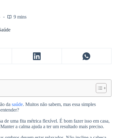
5
9 mins
 Saúde
ção da
saúde
. Muitos não sabem, mas essa simples
 entender?
a de uma fita métrica flexível. É bom fazer isso em casa,
Manter a calma ajuda a ter um resultado mais preciso.
eus ombros devem estar relaxados. Não incline a cabeça