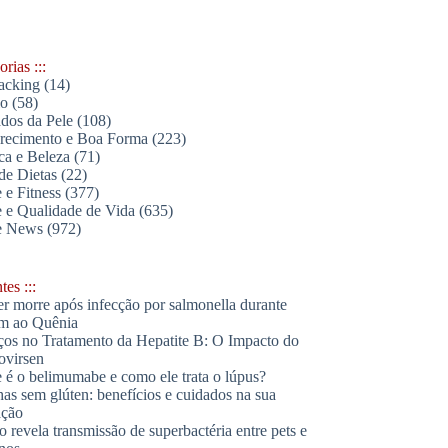
rias :::
acking
(14)
lo
(58)
dos da Pele
(108)
ecimento e Boa Forma
(223)
ica e Beleza
(71)
de Dietas
(22)
 e Fitness
(377)
 e Qualidade de Vida
(635)
e News
(972)
es :::
r morre após infecção por salmonella durante
m ao Quênia
os no Tratamento da Hepatite B: O Impacto do
ovirsen
 é o belimumabe e como ele trata o lúpus?
has sem glúten: benefícios e cuidados na sua
ação
o revela transmissão de superbactéria entre pets e