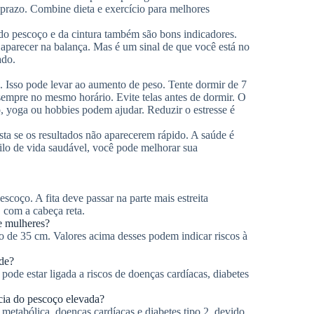
 prazo. Combine dieta e exercício para melhores
do pescoço e da cintura também são bons indicadores.
aparecer na balança. Mas é um sinal de que você está no
ado.
. Isso pode levar ao aumento de peso. Tente dormir de 7
sempre no mesmo horário. Evite telas antes de dormir. O
, yoga ou hobbies podem ajudar. Reduzir o estresse é
a se os resultados não aparecerem rápido. A saúde é
lo de vida saudável, você pode melhorar sua
scoço. A fita deve passar na parte mais estreita
 com a cabeça reta.
e mulheres?
xo de 35 cm. Valores acima desses podem indicar riscos à
úde?
pode estar ligada a riscos de doenças cardíacas, diabetes
cia do pescoço elevada?
metabólica, doenças cardíacas e diabetes tipo 2, devido