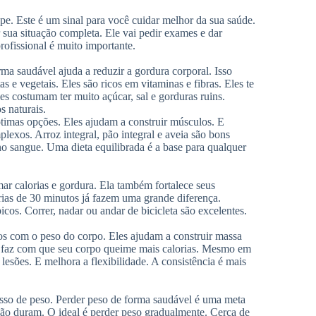
pe. Este é um sinal para você cuidar melhor da sua saúde.
sua situação completa. Ele vai pedir exames e dar
rofissional é muito importante.
ma saudável ajuda a reduzir a gordura corporal. Isso
 e vegetais. Eles são ricos em vitaminas e fibras. Eles te
es costumam ter muito açúcar, sal e gorduras ruins.
s naturais.
timas opções. Eles ajudam a construir músculos. E
exos. Arroz integral, pão integral e aveia são bons
no sangue. Uma dieta equilibrada é a base para qualquer
ar calorias e gordura. Ela também fortalece seus
ias de 30 minutos já fazem uma grande diferença.
cos. Correr, nadar ou andar de bicicleta são excelentes.
os com o peso do corpo. Eles ajudam a construir massa
o faz com que seu corpo queime mais calorias. Mesmo em
 lesões. E melhora a flexibilidade. A consistência é mais
esso de peso. Perder peso de forma saudável é uma meta
não duram. O ideal é perder peso gradualmente. Cerca de