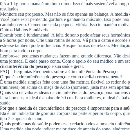
0,5 a 1 kg por semana é um bom ritmo. Isso é mais sustentável a longo
resultados.
Monitore seu progresso. Mas não se fixe apenas na balança. A medida 
Você pode estar perdendo gordura e ganhando músculo. Isso pode não 
caminho certo. Comemore cada pequena vitória. Isso te mantém motiv
Outros Hábitos Saudáveis
Dormir bem é fundamental. A falta de sono pode afetar seus hormônios
a 9 horas por noite. Crie uma rotina de sono. Vá para a cama e acorde 
estresse também pode influenciar. Busque formas de relaxar. Meditação
bom para todo o corpo.
Lembre-se, pequenas mudanças fazem uma grande diferença. Não desist
uma jornada. E cada passo conta. Com o apoio do seu médico e um esti
circunferência do pescoço
e sua saúde geral.
FAQ – Perguntas Frequentes sobre a Circunferência do Pescoço
O que é a circunferência do pescoço e como medi-la corretamente?
É uma medida simples feita com uma fita métrica flexível ao redor do pe
(mulheres) ou acima da maçã de Adão (homens), justa mas sem apertar,
Quais são os valores ideais da circunferência do pescoço para homens 
Para homens, o ideal é abaixo de 39 cm. Para mulheres, o ideal é abai
saúde.
Por que a medida da circunferência do pescoço é importante para a sa
Ela é um indicador de gordura corporal na parte superior do corpo, que 
tipo 2 e apneia do sono.
Quais problemas de saúde podem estar relacionados a uma circunferên
Uma medida alta pode indicar maior risco de apneia do sono, síndrome 