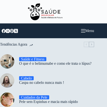
Pular
para
o
conteúdo
Menu
Tendências Agora
Saúde e Fitness
O que é o belimumabe e como ele trata o lúpus?
Cabelo
Caspa no cabelo nunca mais !
Cuidados da Pele
Pele sem Espinhas e macia mais rápido