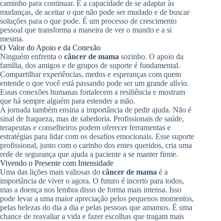
caminho para continuar. É a capacidade de se adaptar às
mudanças, de aceitar o que não pode ser mudado e de buscar
soluções para o que pode. É um processo de crescimento
pessoal que transforma a maneira de ver o mundo e a si
mesma.
O Valor do Apoio e da Conexão
Ninguém enfrenta o
câncer de mama
sozinho. O apoio da
família, dos amigos e de grupos de suporte é fundamental.
Compartilhar experiências, medos e esperanças com quem
entende o que você está passando pode ser um grande alívio.
Essas conexões humanas fortalecem a resiliência e mostram
que há sempre alguém para estender a mão.
A jornada também ensina a importância de pedir ajuda. Não é
sinal de fraqueza, mas de sabedoria. Profissionais de saúde,
terapeutas e conselheiros podem oferecer ferramentas e
estratégias para lidar com os desafios emocionais. Esse suporte
profissional, junto com o carinho dos entes queridos, cria uma
rede de segurança que ajuda a paciente a se manter firme.
Vivendo o Presente com Intensidade
Uma das lições mais valiosas do
câncer de mama
é a
importância de viver o agora. O futuro é incerto para todos,
mas a doença nos lembra disso de forma mais intensa. Isso
pode levar a uma maior apreciação pelos pequenos momentos,
pelas belezas do dia a dia e pelas pessoas que amamos. É uma
chance de reavaliar a vida e fazer escolhas que tragam mais