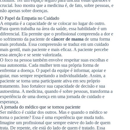
comuns. Ter um espaço seguro para discutir essas questões é
crucial. Isso mostra que a medicina é, de fato, sobre pessoas, e
não apenas sobre doenças.
O Papel da Empatia no Cuidado
A empatia é a capacidade de se colocar no lugar do outro.
Para quem trabalha na área da saúde, essa habilidade é um
diferencial. Ela permite que o profissional compreenda a dor e
o sofrimento da paciente de
câncer de mama
de uma forma
mais profunda. Essa compreensão se traduz em um cuidado
mais gentil, mais paciente e mais eficaz. A paciente percebe
essa atenção e se sente valorizada.
O foco na pessoa também envolve respeitar suas escolhas e
sua autonomia. Cada mulher tem sua própria forma de
enfrentar a doença. O papel da equipe é informar, apoiar e
guiar, mas sempre respeitando a individualidade. Assim, a
paciente se torna uma participante ativa em seu próprio
tratamento. Isso fortalece sua capacidade de decisão e sua
autoestima. A medicina, quando é sobre pessoas, transforma a
experiência de uma doença em uma jornada de cuidado e
esperança.
A jornada do médico que se tornou paciente
Ser médico é cuidar dos outros. Mas e quando o médico se
torna o paciente? Essa é uma experiência que muda tudo.
Imagine um profissional que sempre esteve do lado de quem
trata. De repente, ele está do lado de quem é tratado. Essa