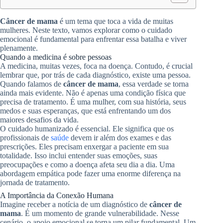
Câncer de mama
é um tema que toca a vida de muitas
mulheres. Neste texto, vamos explorar como o cuidado
emocional é fundamental para enfrentar essa batalha e viver
plenamente.
Quando a medicina é sobre pessoas
A medicina, muitas vezes, foca na doença. Contudo, é crucial
lembrar que, por trás de cada diagnóstico, existe uma pessoa.
Quando falamos de
câncer de mama
, essa verdade se torna
ainda mais evidente. Não é apenas uma condição física que
precisa de tratamento. É uma mulher, com sua história, seus
medos e suas esperanças, que está enfrentando um dos
maiores desafios da vida.
O cuidado humanizado é essencial. Ele significa que os
profissionais de
saúde
devem ir além dos exames e das
prescrições. Eles precisam enxergar a paciente em sua
totalidade. Isso inclui entender suas emoções, suas
preocupações e como a doença afeta seu dia a dia. Uma
abordagem empática pode fazer uma enorme diferença na
jornada de tratamento.
A Importância da Conexão Humana
Imagine receber a notícia de um diagnóstico de
câncer de
mama
. É um momento de grande vulnerabilidade. Nesse
cenário, o apoio emocional se torna um pilar fundamental. Um