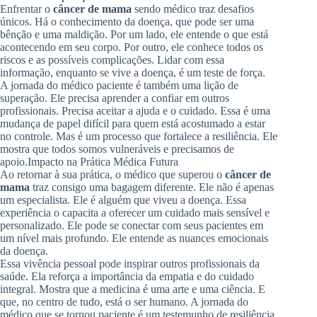
Enfrentar o
câncer de mama
sendo médico traz desafios
únicos. Há o conhecimento da doença, que pode ser uma
bênção e uma maldição. Por um lado, ele entende o que está
acontecendo em seu corpo. Por outro, ele conhece todos os
riscos e as possíveis complicações. Lidar com essa
informação, enquanto se vive a doença, é um teste de força.
A jornada do médico paciente é também uma lição de
superação. Ele precisa aprender a confiar em outros
profissionais. Precisa aceitar a ajuda e o cuidado. Essa é uma
mudança de papel difícil para quem está acostumado a estar
no controle. Mas é um processo que fortalece a resiliência. Ele
mostra que todos somos vulneráveis e precisamos de
apoio.
Impacto na Prática Médica Futura
Ao retornar à sua prática, o médico que superou o
câncer de
mama
traz consigo uma bagagem diferente. Ele não é apenas
um especialista. Ele é alguém que viveu a doença. Essa
experiência o capacita a oferecer um cuidado mais sensível e
personalizado. Ele pode se conectar com seus pacientes em
um nível mais profundo. Ele entende as nuances emocionais
da doença.
Essa vivência pessoal pode inspirar outros profissionais da
saúde. Ela reforça a importância da empatia e do cuidado
integral. Mostra que a medicina é uma arte e uma ciência. E
que, no centro de tudo, está o ser humano. A jornada do
médico que se tornou paciente é um testemunho de resiliência.