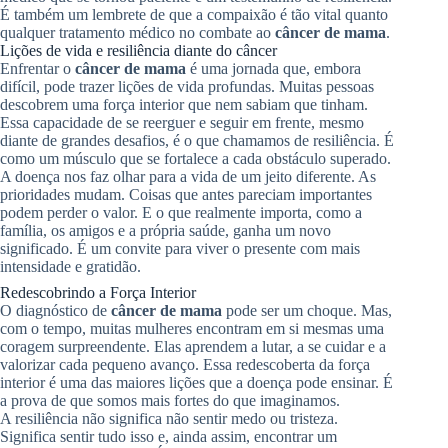
É também um lembrete de que a compaixão é tão vital quanto
qualquer tratamento médico no combate ao
câncer de mama
.
Lições de vida e resiliência diante do câncer
Enfrentar o
câncer de mama
é uma jornada que, embora
difícil, pode trazer lições de vida profundas. Muitas pessoas
descobrem uma força interior que nem sabiam que tinham.
Essa capacidade de se reerguer e seguir em frente, mesmo
diante de grandes desafios, é o que chamamos de resiliência. É
como um músculo que se fortalece a cada obstáculo superado.
A doença nos faz olhar para a vida de um jeito diferente. As
prioridades mudam. Coisas que antes pareciam importantes
podem perder o valor. E o que realmente importa, como a
família, os amigos e a própria saúde, ganha um novo
significado. É um convite para viver o presente com mais
intensidade e gratidão.
Redescobrindo a Força Interior
O diagnóstico de
câncer de mama
pode ser um choque. Mas,
com o tempo, muitas mulheres encontram em si mesmas uma
coragem surpreendente. Elas aprendem a lutar, a se cuidar e a
valorizar cada pequeno avanço. Essa redescoberta da força
interior é uma das maiores lições que a doença pode ensinar. É
a prova de que somos mais fortes do que imaginamos.
A resiliência não significa não sentir medo ou tristeza.
Significa sentir tudo isso e, ainda assim, encontrar um