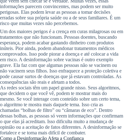
que veem sem checar se é verdade. Muitas vezes, essas
informações parecem convincentes, mas podem ser muito
perigosas. Elas podem levar as pessoas a tomar decisões
erradas sobre sua própria saúde ou a de seus familiares. É um
risco que muitas vezes não percebemos.
Um dos maiores perigos é a crença em curas milagrosas ou em
tratamentos que não funcionam. Pessoas doentes, buscando
esperança, podem acabar gastando dinheiro com produtos
inúteis. Pior ainda, podem abandonar tratamentos médicos
comprovados. Isso pode piorar a doença e até colocar a vida
em risco. A desinformação sobre vacinas é outro exemplo
grave. Ela faz com que algumas pessoas não se vacinem ou
não vacinem seus filhos. Isso enfraquece a proteção coletiva e
pode causar surtos de doenças que já estavam controladas. As
consequências são reais e afetam a todos.
As redes sociais têm um papel grande nisso. Seus algoritmos,
que decidem o que você vê, podem te mostrar mais do
mesmo. Se você interage com conteúdo sobre um certo tema,
o algoritmo te mostra mais daquele tema. Isso cria as
chamadas “bolhas de filtro” ou “câmaras de eco”. Dentro
dessas bolhas, as pessoas só veem informações que confirmam
o que elas já acreditam. Isso dificulta muito a mudança de
opinião ou a aceitação de fatos diferentes. A desinformação se
fortalece e se torna mais difícil de combater.
Como a Desinformação Afeta a Confiança