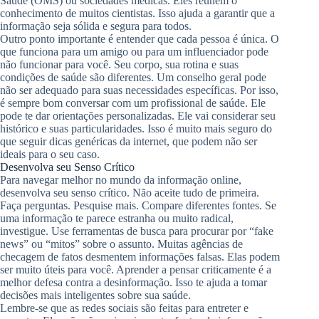
Saúde (OMS) ou sociedades médicas. Eles reúnem o
conhecimento de muitos cientistas. Isso ajuda a garantir que a
informação seja sólida e segura para todos.
Outro ponto importante é entender que cada pessoa é única. O
que funciona para um amigo ou para um influenciador pode
não funcionar para você. Seu corpo, sua rotina e suas
condições de saúde são diferentes. Um conselho geral pode
não ser adequado para suas necessidades específicas. Por isso,
é sempre bom conversar com um profissional de saúde. Ele
pode te dar orientações personalizadas. Ele vai considerar seu
histórico e suas particularidades. Isso é muito mais seguro do
que seguir dicas genéricas da internet, que podem não ser
ideais para o seu caso.
Desenvolva seu Senso Crítico
Para navegar melhor no mundo da informação online,
desenvolva seu senso crítico. Não aceite tudo de primeira.
Faça perguntas. Pesquise mais. Compare diferentes fontes. Se
uma informação te parece estranha ou muito radical,
investigue. Use ferramentas de busca para procurar por “fake
news” ou “mitos” sobre o assunto. Muitas agências de
checagem de fatos desmentem informações falsas. Elas podem
ser muito úteis para você. Aprender a pensar criticamente é a
melhor defesa contra a desinformação. Isso te ajuda a tomar
decisões mais inteligentes sobre sua saúde.
Lembre-se que as redes sociais são feitas para entreter e