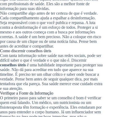
com profissionais de saúde. Eles são a melhor fonte de
informação para suas dúvidas.
Não compartilhe algo antes de ter certeza de que é verdade.
Cada compartilhamento ajuda a espalhar a desinformação.
Seja responsável com o que você publica e repassa. A luta
contra a desinformação é um esforço de todos. Proteger a si
mesmo e aos outros começa com a busca por informações
corretas. A saúde é um bem precioso. Não a coloque em risco
por causa de um clique ou de uma notícia falsa. Pense bem
antes de acreditar e compartilhar.
Como discernir conselhos úteis
Com tanta informação sobre saúde nas redes sociais, pode ser
difícil saber o que é verdade e o que não é. Discernir
conselhos úteis
é uma habilidade importante para proteger sua
saúde. Não dá para acreditar em tudo que aparece na sua
timeline. É preciso ter um olhar crítico e saber onde buscar a
verdade. Pense bem antes de seguir qualquer dica, por mais
tentadora que ela pareça. Sua saúde merece esse cuidado extra
e sua atenção.
Verifique a Fonte da Informação
O primeiro passo para saber se um conselho é bom é verificar
quem está falando. Um médico, um nutricionista ou um
fisioterapeuta têm formação e experiência. Eles estudaram por
anos para entender o corpo humano. Já um influenciador sem
formação na área pode ter boas intenções, mas não o