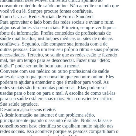
fundamental desenvolver um senso crítico apurado ao
consumir conteúdo de saúde online. Não acredite em tudo que
você vê ou lê. Sempre procure fontes confiáveis.
Como Usar as Redes Sociais de Forma Saudável
Para aproveitar o lado bom das redes sociais e evitar o ruim,
algumas atitudes são essenciais. Primeiro, sempre verifique a
fonte da informação. Prefira conteúdos de profissionais de
saúde qualificados, instituições médicas ou sites de notícias
confiáveis. Segundo, não compare sua jornada com a de
outras pessoas. Cada um tem seu próprio ritmo e suas próprias
necessidades. Terceiro, se sentir que as redes estão te fazendo
mal, tire um tempo para se desconectar. Fazer uma “detox
digital” pode ser muito bom para a mente.
Converse com seu médico ou outro profissional de saúde
antes de seguir qualquer conselho que encontre online. Eles
podem te ajudar a entender o que é melhor para você. As
redes sociais são ferramentas poderosas. Elas podem ser
usadas para o bem ou para o mal. A escolha de como usá-las
para sua saúde está em suas mãos. Seja consciente e crítico.
Sua saúde agradece.
Desinformação e seus efeitos
A desinformação na internet é um problema sério,
principalmente quando o assunto é saúde. Notícias falsas e
conselhos sem base científica se espalham muito rápido nas
redes sociais. Isso acontece porque as pessoas compartilham o