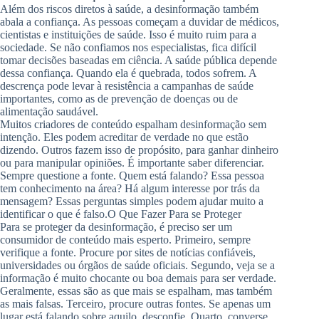
Além dos riscos diretos à saúde, a desinformação também
abala a confiança. As pessoas começam a duvidar de médicos,
cientistas e instituições de saúde. Isso é muito ruim para a
sociedade. Se não confiamos nos especialistas, fica difícil
tomar decisões baseadas em ciência. A saúde pública depende
dessa confiança. Quando ela é quebrada, todos sofrem. A
descrença pode levar à resistência a campanhas de saúde
importantes, como as de prevenção de doenças ou de
alimentação saudável.
Muitos criadores de conteúdo espalham desinformação sem
intenção. Eles podem acreditar de verdade no que estão
dizendo. Outros fazem isso de propósito, para ganhar dinheiro
ou para manipular opiniões. É importante saber diferenciar.
Sempre questione a fonte. Quem está falando? Essa pessoa
tem conhecimento na área? Há algum interesse por trás da
mensagem? Essas perguntas simples podem ajudar muito a
identificar o que é falso.
O Que Fazer Para se Proteger
Para se proteger da desinformação, é preciso ser um
consumidor de conteúdo mais esperto. Primeiro, sempre
verifique a fonte. Procure por sites de notícias confiáveis,
universidades ou órgãos de saúde oficiais. Segundo, veja se a
informação é muito chocante ou boa demais para ser verdade.
Geralmente, essas são as que mais se espalham, mas também
as mais falsas. Terceiro, procure outras fontes. Se apenas um
lugar está falando sobre aquilo, desconfie. Quarto, converse