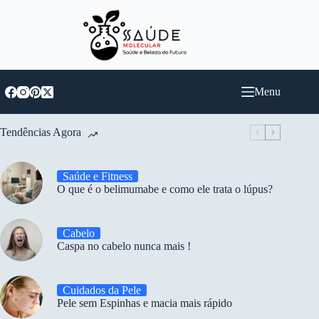
Pular
para
o
conteúdo
Menu
Tendências Agora
Saúde e Fitness
O que é o belimumabe e como ele trata o lúpus?
Cabelo
Caspa no cabelo nunca mais !
Cuidados da Pele
Pele sem Espinhas e macia mais rápido