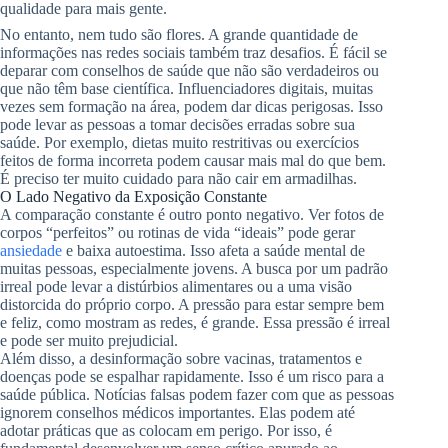
qualidade para mais gente.
No entanto, nem tudo são flores. A grande quantidade de
informações nas redes sociais também traz desafios. É fácil se
deparar com conselhos de saúde que não são verdadeiros ou
que não têm base científica. Influenciadores digitais, muitas
vezes sem formação na área, podem dar dicas perigosas. Isso
pode levar as pessoas a tomar decisões erradas sobre sua
saúde. Por exemplo, dietas muito restritivas ou exercícios
feitos de forma incorreta podem causar mais mal do que bem.
É preciso ter muito cuidado para não cair em armadilhas.
O Lado Negativo da Exposição Constante
A comparação constante é outro ponto negativo. Ver fotos de
corpos “perfeitos” ou rotinas de vida “ideais” pode gerar
ansiedade
e baixa autoestima. Isso afeta a saúde mental de
muitas pessoas, especialmente jovens. A busca por um padrão
irreal pode levar a distúrbios alimentares ou a uma visão
distorcida do próprio corpo. A pressão para estar sempre bem
e feliz, como mostram as redes, é grande. Essa pressão é irreal
e pode ser muito prejudicial.
Além disso, a desinformação sobre vacinas, tratamentos e
doenças pode se espalhar rapidamente. Isso é um risco para a
saúde pública. Notícias falsas podem fazer com que as pessoas
ignorem conselhos médicos importantes. Elas podem até
adotar práticas que as colocam em perigo. Por isso, é