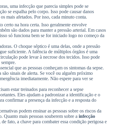
ras, uma infecção que parecia simples pode se
ção se espalha pelo corpo. Isso pode causar danos
 os mais afetados. Por isso, cada minuto conta.
 certo na hora certa. Isso geralmente envolve
ambém são dados para manter a pressão arterial. Em casos
isso só funciona bem se for iniciado logo no começo da
adoras. O choque séptico é uma delas, onde a pressão
gue suficiente. A falência de múltiplos órgãos é uma
rculação pode levar à necrose dos tecidos. Isso pode
 sempre.
essencial que as pessoas conheçam os sintomas da sepse.
da são sinais de alerta. Se você ou alguém próximo
emergência imediatamente. Não espere para ver se
sam estar treinados para reconhecer a sepse
ortantes. Eles ajudam a padronizar a identificação e o
ra confirmar a presença da infecção e a resposta do
ormativas podem ensinar as pessoas sobre os riscos da
do. Quanto mais pessoas souberem sobre a
infecção
 de fato, a chave para combater essa condição perigosa e