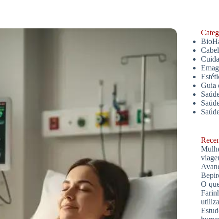
Catego
BioH
Cabe
Cuida
Emagr
Estét
Guia 
Saúde
Saúde
Saúd
Recent
Mulhe
viage
Avanç
Bepir
O que
Farin
utiliz
Estud