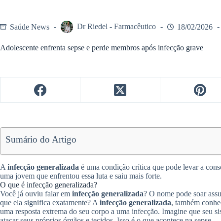
Saúde News
Dr Riedel - Farmacêutico
18/02/2026
Adolescente enfrenta sepse e perde membros após infecção grave
Sumário do Artigo
A
infecção generalizada
é uma condição crítica que pode levar a cons
uma jovem que enfrentou essa luta e saiu mais forte.
O que é infecção generalizada?
Você já ouviu falar em
infecção generalizada
? O nome pode soar assu
que ela significa exatamente? A
infecção generalizada
, também conhec
uma resposta extrema do seu corpo a uma infecção. Imagine que seu si
atacar seus próprios órgãos e tecidos. Isso é o que acontece na sepse.