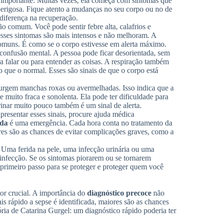
o importante. Muitas vezes, ela começa com sintomas que
perigosa. Fique atento a mudanças no seu corpo ou no de
diferença na recuperação.
 comum. Você pode sentir febre alta, calafrios e
esses sintomas são mais intensos e não melhoram. A
omuns. É como se o corpo estivesse em alerta máximo.
confusão mental. A pessoa pode ficar desorientada, sem
a falar ou para entender as coisas. A respiração também
do que o normal. Esses são sinais de que o corpo está
 surgem manchas roxas ou avermelhadas. Isso indica que a
 muito fraca e sonolenta. Ela pode ter dificuldade para
urinar muito pouco também é um sinal de alerta.
presentar esses sinais, procure ajuda médica
ada
é uma emergência. Cada hora conta no tratamento da
res são as chances de evitar complicações graves, como a
 Uma ferida na pele, uma infecção urinária ou uma
infecção. Se os sintomas piorarem ou se tornarem
primeiro passo para se proteger e proteger quem você
tor crucial. A importância do
diagnóstico precoce
não
s rápido a sepse é identificada, maiores são as chances
ória de Catarina Gurgel: um diagnóstico rápido poderia ter