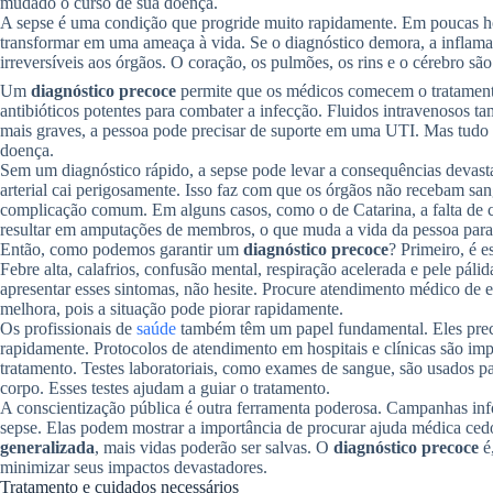
mudado o curso de sua doença.
A sepse é uma condição que progride muito rapidamente. Em poucas ho
transformar em uma ameaça à vida. Se o diagnóstico demora, a inflama
irreversíveis aos órgãos. O coração, os pulmões, os rins e o cérebro são
Um
diagnóstico precoce
permite que os médicos comecem o tratamento
antibióticos potentes para combater a infecção. Fluidos intravenosos t
mais graves, a pessoa pode precisar de suporte em uma UTI. Mas tudo 
doença.
Sem um diagnóstico rápido, a sepse pode levar a consequências devast
arterial cai perigosamente. Isso faz com que os órgãos não recebam san
complicação comum. Em alguns casos, como o de Catarina, a falta de ci
resultar em amputações de membros, o que muda a vida da pessoa para
Então, como podemos garantir um
diagnóstico precoce
? Primeiro, é 
Febre alta, calafrios, confusão mental, respiração acelerada e pele páli
apresentar esses sintomas, não hesite. Procure atendimento médico de 
melhora, pois a situação pode piorar rapidamente.
Os profissionais de
saúde
também têm um papel fundamental. Eles preci
rapidamente. Protocolos de atendimento em hospitais e clínicas são imp
tratamento. Testes laboratoriais, como exames de sangue, são usados pa
corpo. Esses testes ajudam a guiar o tratamento.
A conscientização pública é outra ferramenta poderosa. Campanhas inf
sepse. Elas podem mostrar a importância de procurar ajuda médica ce
generalizada
, mais vidas poderão ser salvas. O
diagnóstico precoce
é,
minimizar seus impactos devastadores.
Tratamento e cuidados necessários