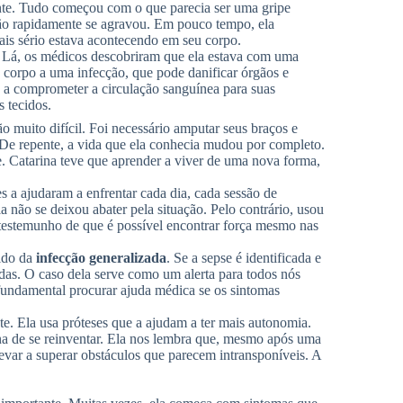
nte. Tudo começou com o que parecia ser uma gripe
ção rapidamente se agravou. Em pouco tempo, ela
mais sério estava acontecendo em seu corpo.
l. Lá, os médicos descobriram que ela estava com uma
 corpo a uma infecção, que pode danificar órgãos e
u a comprometer a circulação sanguínea para suas
s tecidos.
o muito difícil. Foi necessário amputar seus braços e
 De repente, a vida que ela conhecia mudou por completo.
e. Catarina teve que aprender a viver de uma nova forma,
es a ajudaram a enfrentar cada dia, cada sessão de
la não se deixou abater pela situação. Pelo contrário, usou
m testemunho de que é possível encontrar força mesmo nas
pido da
infecção generalizada
. Se a sepse é identificada e
das. O caso dela serve como um alerta para todos nós
fundamental procurar ajuda médica se os sintomas
e. Ela usa próteses que a ajudam a ter mais autonomia.
na de se reinventar. Ela nos lembra que, mesmo após uma
 levar a superar obstáculos que parecem intransponíveis. A