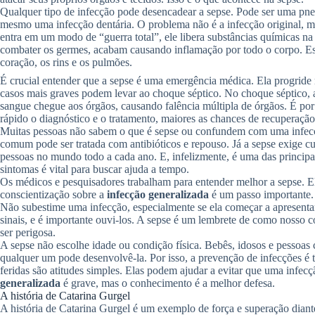
Qualquer tipo de infecção pode desencadear a sepse. Pode ser uma pneu
mesmo uma infecção dentária. O problema não é a infecção original, m
entra em um modo de “guerra total”, ele libera substâncias químicas na
combater os germes, acabam causando inflamação por todo o corpo. Ess
coração, os rins e os pulmões.
É crucial entender que a sepse é uma emergência médica. Ela progride m
casos mais graves podem levar ao choque séptico. No choque séptico, a
sangue chegue aos órgãos, causando falência múltipla de órgãos. É por
rápido o diagnóstico e o tratamento, maiores as chances de recuperação
Muitas pessoas não sabem o que é sepse ou confundem com uma infec
comum pode ser tratada com antibióticos e repouso. Já a sepse exige cu
pessoas no mundo todo a cada ano. E, infelizmente, é uma das principais
sintomas é vital para buscar ajuda a tempo.
Os médicos e pesquisadores trabalham para entender melhor a sepse. El
conscientização sobre a
infecção generalizada
é um passo importante. 
Não subestime uma infecção, especialmente se ela começar a apresent
sinais, e é importante ouvi-los. A sepse é um lembrete de como nosso
ser perigosa.
A sepse não escolhe idade ou condição física. Bebês, idosos e pessoas
qualquer um pode desenvolvê-la. Por isso, a prevenção de infecções é t
feridas são atitudes simples. Elas podem ajudar a evitar que uma infec
generalizada
é grave, mas o conhecimento é a melhor defesa.
A história de Catarina Gurgel
A história de Catarina Gurgel é um exemplo de força e superação diant