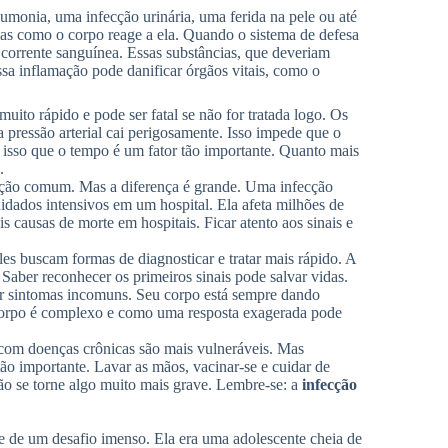
monia, uma infecção urinária, uma ferida na pele ou até
as como o corpo reage a ela. Quando o sistema de defesa
 corrente sanguínea. Essas substâncias, que deveriam
a inflamação pode danificar órgãos vitais, como o
uito rápido e pode ser fatal se não for tratada logo. Os
 pressão arterial cai perigosamente. Isso impede que o
 isso que o tempo é um fator tão importante. Quanto mais
.
ção comum. Mas a diferença é grande. Uma infecção
idados intensivos em um hospital. Ela afeta milhões de
 causas de morte em hospitais. Ficar atento aos sinais e
es buscam formas de diagnosticar e tratar mais rápido. A
Saber reconhecer os primeiros sinais pode salvar vidas.
ar sintomas incomuns. Seu corpo está sempre dando
 corpo é complexo e como uma resposta exagerada pode
 com doenças crônicas são mais vulneráveis. Mas
ão importante. Lavar as mãos, vacinar-se e cuidar de
ção se torne algo muito mais grave. Lembre-se: a
infecção
e de um desafio imenso. Ela era uma adolescente cheia de