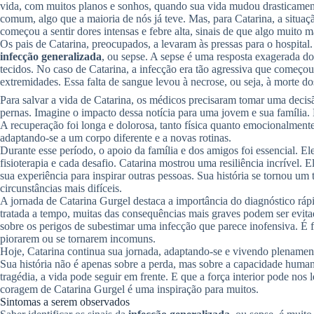
vida, com muitos planos e sonhos, quando sua vida mudou drasticame
comum, algo que a maioria de nós já teve. Mas, para Catarina, a situa
começou a sentir dores intensas e febre alta, sinais de que algo muito 
Os pais de Catarina, preocupados, a levaram às pressas para o hospita
infecção generalizada
, ou sepse. A sepse é uma resposta exagerada do
tecidos. No caso de Catarina, a infecção era tão agressiva que começo
extremidades. Essa falta de sangue levou à necrose, ou seja, à morte do
Para salvar a vida de Catarina, os médicos precisaram tomar uma decisã
pernas. Imagine o impacto dessa notícia para uma jovem e sua família.
A recuperação foi longa e dolorosa, tanto física quanto emocionalment
adaptando-se a um corpo diferente e a novas rotinas.
Durante esse período, o apoio da família e dos amigos foi essencial. El
fisioterapia e cada desafio. Catarina mostrou uma resiliência incrível. E
sua experiência para inspirar outras pessoas. Sua história se tornou u
circunstâncias mais difíceis.
A jornada de Catarina Gurgel destaca a importância do diagnóstico rá
tratada a tempo, muitas das consequências mais graves podem ser evita
sobre os perigos de subestimar uma infecção que parece inofensiva. É 
piorarem ou se tornarem incomuns.
Hoje, Catarina continua sua jornada, adaptando-se e vivendo plenament
Sua história não é apenas sobre a perda, mas sobre a capacidade huma
tragédia, a vida pode seguir em frente. E que a força interior pode nos
coragem de Catarina Gurgel é uma inspiração para muitos.
Sintomas a serem observados