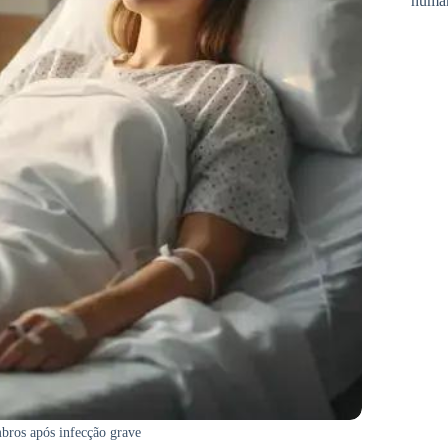
huma
bros após infecção grave