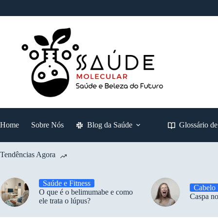
Pular
para
o
conteúdo
Home
Sobre Nós
Blog da Saúde
Glossário d
Tendências Agora
Saúde e Fitness
Cabelo
O que é o belimumabe e como
Caspa no
ele trata o lúpus?