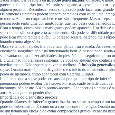
Saber identificar os sinais da
infecção generalizada
, ou sepse, é muit
parecem de uma gripe forte. Mas não se engane, a sepse é muito mais 
alguém próximo. Reconhecer esses sinais cedo pode fazer uma grande 
Os primeiros sintomas podem ser bem parecidos com os de uma infecção
tremores. A dor no corpo também é um sinal frequente. Mas na sepse, 
pessoa pode sentir uma dor muito forte, que não passa com remédios c
Com o tempo, outros sinais mais graves podem aparecer. Um deles é a 
saber onde está ou o que está acontecendo. Ela pode ter dificuldade par
pode ficar muito rápida e difícil. O coração acelera, batendo mais rápi
lutando contra algo sério.
Observe também a pele. Ela pode ficar pálida, fria e suada. Às vezes,
circulação sanguínea não está funcionando bem. A pessoa pode sentir-se
se levantar ou para fazer atividades simples. Não conseguir urinar ou 
É crucial não ignorar esses sintomas. Se você ou alguém que conhece a
imediatamente. Não espere para ver se melhora. A
infecção generaliz
sepse. Quanto mais rápido o diagnóstico e o início do tratamento, maio
perda de membros, como aconteceu com Catarina Gurgel.
Lembre-se que a sepse pode ser causada por qualquer tipo de infecção.
pneumonia podem evoluir para sepse. Por isso, cuide bem de qualquer 
incomuns, não hesite. Vá ao pronto-socorro. Conhecer os sintomas é o 
ama. A vida pode depender disso.
Importância do diagnóstico precoce
Quando falamos de
infecção generalizada
, ou sepse, o tempo é um fa
pode ser subestimada. É como uma corrida contra o relógio. Quanto mai
de um tratamento eficaz e de evitar complicações graves. Pense na hist