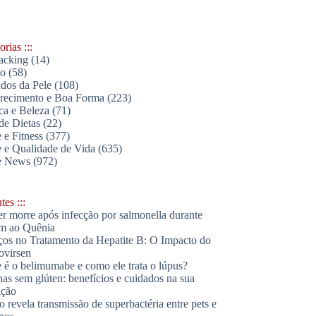
rias :::
acking
(14)
lo
(58)
dos da Pele
(108)
ecimento e Boa Forma
(223)
ica e Beleza
(71)
de Dietas
(22)
 e Fitness
(377)
 e Qualidade de Vida
(635)
e News
(972)
es :::
r morre após infecção por salmonella durante
m ao Quênia
os no Tratamento da Hepatite B: O Impacto do
ovirsen
 é o belimumabe e como ele trata o lúpus?
has sem glúten: benefícios e cuidados na sua
ação
o revela transmissão de superbactéria entre pets e