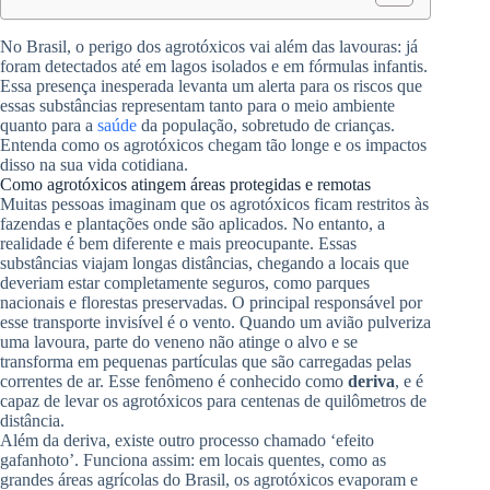
No Brasil, o perigo dos agrotóxicos vai além das lavouras: já
foram detectados até em lagos isolados e em fórmulas infantis.
Essa presença inesperada levanta um alerta para os riscos que
essas substâncias representam tanto para o meio ambiente
quanto para a
saúde
da população, sobretudo de crianças.
Entenda como os agrotóxicos chegam tão longe e os impactos
disso na sua vida cotidiana.
Como agrotóxicos atingem áreas protegidas e remotas
Muitas pessoas imaginam que os agrotóxicos ficam restritos às
fazendas e plantações onde são aplicados. No entanto, a
realidade é bem diferente e mais preocupante. Essas
substâncias viajam longas distâncias, chegando a locais que
deveriam estar completamente seguros, como parques
nacionais e florestas preservadas. O principal responsável por
esse transporte invisível é o vento. Quando um avião pulveriza
uma lavoura, parte do veneno não atinge o alvo e se
transforma em pequenas partículas que são carregadas pelas
correntes de ar. Esse fenômeno é conhecido como
deriva
, e é
capaz de levar os agrotóxicos para centenas de quilômetros de
distância.
Além da deriva, existe outro processo chamado ‘efeito
gafanhoto’. Funciona assim: em locais quentes, como as
grandes áreas agrícolas do Brasil, os agrotóxicos evaporam e