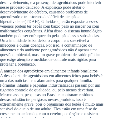
desenvolvimento, e a presença de
agrotóxicos
pode interferir
nesse processo delicado. A exposição pode afetar o
desenvolvimento do cérebro, causando problemas de
aprendizado e transtornos de déficit de atenção e
hiperatividade (TDAH). Grávidas que são expostas a esses
venenos podem ter bebês com baixo peso ao nascer ou com
malformações congênitas. Além disso, o sistema imunológico
também pode ser enfraquecido pela ação dessas substâncias.
Uma imunidade baixa deixa o corpo mais suscetível a
infecções e outras doenças. Por isso, a contaminação de
alimentos e do ambiente por agrotóxicos não é apenas uma
questão ambiental, mas um grave problema de saúde pública
que exige atenção e medidas de controle mais rígidas para
proteger a população.
A ameaça dos agrotóxicos em alimentos infantis brasileiros
A descoberta de
agrotóxicos
em alimentos feitos para bebês é
uma das notícias mais alarmantes para qualquer família.
Fórmulas infantis e papinhas industrializadas passam por um
rigoroso controle de qualidade, ou pelo menos deveriam.
Mesmo assim, pesquisas no Brasil encontraram resíduos
dessas substâncias perigosas nesses produtos. Isso é
extremamente grave, pois o organismo dos bebês é muito mais
sensível do que o de um adulto. Eles estão em uma fase de
crescimento acelerado, com o cérebro, os órgãos e o sistema