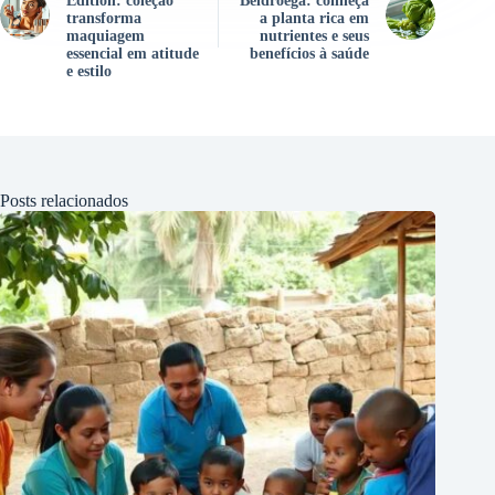
Edition: coleção
Beldroega: conheça
transforma
a planta rica em
maquiagem
nutrientes e seus
essencial em atitude
benefícios à saúde
e estilo
Posts relacionados