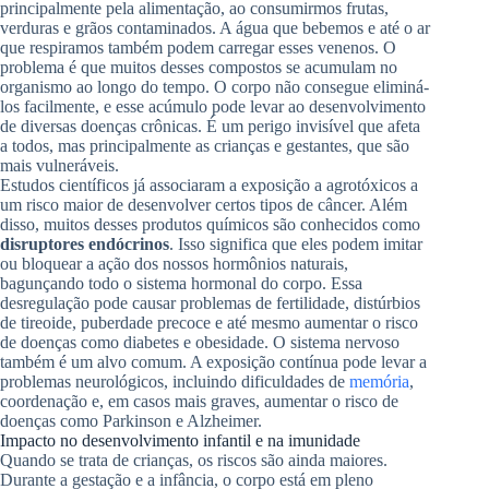
principalmente pela alimentação, ao consumirmos frutas,
verduras e grãos contaminados. A água que bebemos e até o ar
que respiramos também podem carregar esses venenos. O
problema é que muitos desses compostos se acumulam no
organismo ao longo do tempo. O corpo não consegue eliminá-
los facilmente, e esse acúmulo pode levar ao desenvolvimento
de diversas doenças crônicas. É um perigo invisível que afeta
a todos, mas principalmente as crianças e gestantes, que são
mais vulneráveis.
Estudos científicos já associaram a exposição a agrotóxicos a
um risco maior de desenvolver certos tipos de câncer. Além
disso, muitos desses produtos químicos são conhecidos como
disruptores endócrinos
. Isso significa que eles podem imitar
ou bloquear a ação dos nossos hormônios naturais,
bagunçando todo o sistema hormonal do corpo. Essa
desregulação pode causar problemas de fertilidade, distúrbios
de tireoide, puberdade precoce e até mesmo aumentar o risco
de doenças como diabetes e obesidade. O sistema nervoso
também é um alvo comum. A exposição contínua pode levar a
problemas neurológicos, incluindo dificuldades de
memória
,
coordenação e, em casos mais graves, aumentar o risco de
doenças como Parkinson e Alzheimer.
Impacto no desenvolvimento infantil e na imunidade
Quando se trata de crianças, os riscos são ainda maiores.
Durante a gestação e a infância, o corpo está em pleno