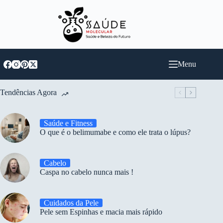
Pular
para
o
conteúdo
Menu
Tendências Agora
Saúde e Fitness
O que é o belimumabe e como ele trata o lúpus?
Cabelo
Caspa no cabelo nunca mais !
Cuidados da Pele
Pele sem Espinhas e macia mais rápido