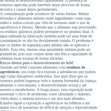
de defesa se desenvolvendo rapidamente. A presença de
venenos agrícolas pode interferir nesse processo de forma
decisiva e causar danos permanentes.
A contaminação pode acontecer de várias formas. Muitas
fórmulas e alimentos infantis usam ingredientes como soja,
milho e outros cereais que vêm de lavouras onde o uso de
agrotóxicos é intenso. Mesmo que o alimento seja processado,
os resíduos químicos podem permanecer no produto final. A
água utilizada na fabricação também pode ser uma fonte de
contaminação se não for devidamente tratada. O problema é
que os limites de segurança para adultos não se aplicam a
bebês. Para eles, mesmo uma quantidade mínima pode ser
prejudicial, pois seus corpos ainda não têm a capacidade de
eliminar essas toxinas de forma eficiente.
Riscos diretos para o desenvolvimento do bebê
Quando um bebê consome alimentos com
resíduos de
agrotóxicos
, seu corpo fica exposto a substâncias que podem
agir como disruptores endócrinos. Isso quer dizer que os
venenos podem bagunçar todo o sistema hormonal da criança,
afetando o crescimento, o desenvolvimento sexual e até
mesmo o metabolismo. A longo prazo, essa exposição pode
aumentar o risco de problemas como obesidade e diabetes.
Além disso, o sistema nervoso é um dos mais afetados.
Estudos ligam a exposição a agrotóxicos na infância a um
maior risco de transtorno de déficit de atenção e hiperatividade