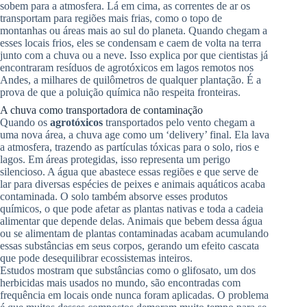
sobem para a atmosfera. Lá em cima, as correntes de ar os
transportam para regiões mais frias, como o topo de
montanhas ou áreas mais ao sul do planeta. Quando chegam a
esses locais frios, eles se condensam e caem de volta na terra
junto com a chuva ou a neve. Isso explica por que cientistas já
encontraram resíduos de agrotóxicos em lagos remotos nos
Andes, a milhares de quilômetros de qualquer plantação. É a
prova de que a poluição química não respeita fronteiras.
A chuva como transportadora de contaminação
Quando os
agrotóxicos
transportados pelo vento chegam a
uma nova área, a chuva age como um ‘delivery’ final. Ela lava
a atmosfera, trazendo as partículas tóxicas para o solo, rios e
lagos. Em áreas protegidas, isso representa um perigo
silencioso. A água que abastece essas regiões e que serve de
lar para diversas espécies de peixes e animais aquáticos acaba
contaminada. O solo também absorve esses produtos
químicos, o que pode afetar as plantas nativas e toda a cadeia
alimentar que depende delas. Animais que bebem dessa água
ou se alimentam de plantas contaminadas acabam acumulando
essas substâncias em seus corpos, gerando um efeito cascata
que pode desequilibrar ecossistemas inteiros.
Estudos mostram que substâncias como o glifosato, um dos
herbicidas mais usados no mundo, são encontradas com
frequência em locais onde nunca foram aplicadas. O problema