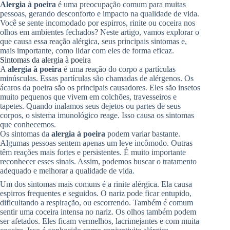
Alergia à poeira
é uma preocupação comum para muitas
pessoas, gerando desconforto e impacto na qualidade de vida.
Você se sente incomodado por espirros, rinite ou coceira nos
olhos em ambientes fechados? Neste artigo, vamos explorar o
que causa essa reação alérgica, seus principais sintomas e,
mais importante, como lidar com eles de forma eficaz.
Sintomas da alergia à poeira
A
alergia à poeira
é uma reação do corpo a partículas
minúsculas. Essas partículas são chamadas de alérgenos. Os
ácaros da poeira são os principais causadores. Eles são insetos
muito pequenos que vivem em colchões, travesseiros e
tapetes. Quando inalamos seus dejetos ou partes de seus
corpos, o sistema imunológico reage. Isso causa os sintomas
que conhecemos.
Os sintomas da
alergia à poeira
podem variar bastante.
Algumas pessoas sentem apenas um leve incômodo. Outras
têm reações mais fortes e persistentes. É muito importante
reconhecer esses sinais. Assim, podemos buscar o tratamento
adequado e melhorar a qualidade de vida.
Um dos sintomas mais comuns é a rinite alérgica. Ela causa
espirros frequentes e seguidos. O nariz pode ficar entupido,
dificultando a respiração, ou escorrendo. Também é comum
sentir uma coceira intensa no nariz. Os olhos também podem
ser afetados. Eles ficam vermelhos, lacrimejantes e com muita