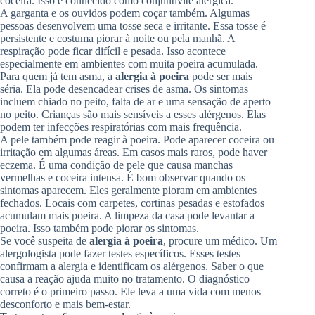
coceira. Isso é conhecido como conjuntivite alérgica.
A garganta e os ouvidos podem coçar também. Algumas
pessoas desenvolvem uma tosse seca e irritante. Essa tosse é
persistente e costuma piorar à noite ou pela manhã. A
respiração pode ficar difícil e pesada. Isso acontece
especialmente em ambientes com muita poeira acumulada.
Para quem já tem asma, a
alergia à poeira
pode ser mais
séria. Ela pode desencadear crises de asma. Os sintomas
incluem chiado no peito, falta de ar e uma sensação de aperto
no peito. Crianças são mais sensíveis a esses alérgenos. Elas
podem ter infecções respiratórias com mais frequência.
A pele também pode reagir à poeira. Pode aparecer coceira ou
irritação em algumas áreas. Em casos mais raros, pode haver
eczema. É uma condição de pele que causa manchas
vermelhas e coceira intensa. É bom observar quando os
sintomas aparecem. Eles geralmente pioram em ambientes
fechados. Locais com carpetes, cortinas pesadas e estofados
acumulam mais poeira. A limpeza da casa pode levantar a
poeira. Isso também pode piorar os sintomas.
Se você suspeita de
alergia à poeira
, procure um médico. Um
alergologista pode fazer testes específicos. Esses testes
confirmam a alergia e identificam os alérgenos. Saber o que
causa a reação ajuda muito no tratamento. O diagnóstico
correto é o primeiro passo. Ele leva a uma vida com menos
desconforto e mais bem-estar.