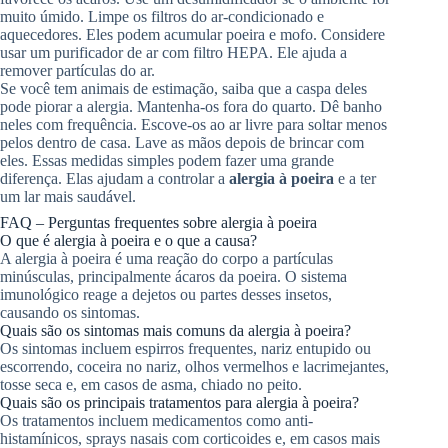
muito úmido. Limpe os filtros do ar-condicionado e
aquecedores. Eles podem acumular poeira e mofo. Considere
usar um purificador de ar com filtro HEPA. Ele ajuda a
remover partículas do ar.
Se você tem animais de estimação, saiba que a caspa deles
pode piorar a alergia. Mantenha-os fora do quarto. Dê banho
neles com frequência. Escove-os ao ar livre para soltar menos
pelos dentro de casa. Lave as mãos depois de brincar com
eles. Essas medidas simples podem fazer uma grande
diferença. Elas ajudam a controlar a
alergia à poeira
e a ter
um lar mais saudável.
FAQ – Perguntas frequentes sobre alergia à poeira
O que é alergia à poeira e o que a causa?
A alergia à poeira é uma reação do corpo a partículas
minúsculas, principalmente ácaros da poeira. O sistema
imunológico reage a dejetos ou partes desses insetos,
causando os sintomas.
Quais são os sintomas mais comuns da alergia à poeira?
Os sintomas incluem espirros frequentes, nariz entupido ou
escorrendo, coceira no nariz, olhos vermelhos e lacrimejantes,
tosse seca e, em casos de asma, chiado no peito.
Quais são os principais tratamentos para alergia à poeira?
Os tratamentos incluem medicamentos como anti-
histamínicos, sprays nasais com corticoides e, em casos mais