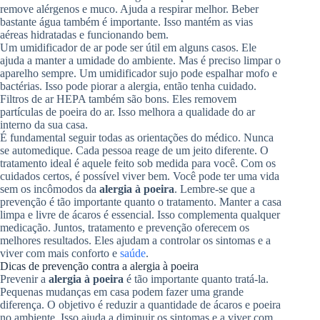
remove alérgenos e muco. Ajuda a respirar melhor. Beber
bastante água também é importante. Isso mantém as vias
aéreas hidratadas e funcionando bem.
Um umidificador de ar pode ser útil em alguns casos. Ele
ajuda a manter a umidade do ambiente. Mas é preciso limpar o
aparelho sempre. Um umidificador sujo pode espalhar mofo e
bactérias. Isso pode piorar a alergia, então tenha cuidado.
Filtros de ar HEPA também são bons. Eles removem
partículas de poeira do ar. Isso melhora a qualidade do ar
interno da sua casa.
É fundamental seguir todas as orientações do médico. Nunca
se automedique. Cada pessoa reage de um jeito diferente. O
tratamento ideal é aquele feito sob medida para você. Com os
cuidados certos, é possível viver bem. Você pode ter uma vida
sem os incômodos da
alergia à poeira
. Lembre-se que a
prevenção é tão importante quanto o tratamento. Manter a casa
limpa e livre de ácaros é essencial. Isso complementa qualquer
medicação. Juntos, tratamento e prevenção oferecem os
melhores resultados. Eles ajudam a controlar os sintomas e a
viver com mais conforto e
saúde
.
Dicas de prevenção contra a alergia à poeira
Prevenir a
alergia à poeira
é tão importante quanto tratá-la.
Pequenas mudanças em casa podem fazer uma grande
diferença. O objetivo é reduzir a quantidade de ácaros e poeira
no ambiente. Isso ajuda a diminuir os sintomas e a viver com