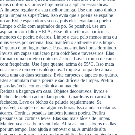
mais conforto. Comece hoje mesmo a aplicar essas dicas.
A limpeza regular é a sua melhor amiga. Use um pano úmido
para limpar as superfícies. Isso evita que a poeira se espalhe
no ar. Evite espanadores secos, pois eles levantam a poeira.
Limpe o chão com aspirador de pó. Se possível, use um
aspirador com filtro HEPA. Esse filtro retém as partículas
menores de poeira e ácaros. Limpe a casa pelo menos uma ou
duas vezes por semana. Isso mantém o ambiente mais limpo.
O quarto é um lugar chave. Passamos muitas horas dormindo.
Invista em capas antiácaro para colchões e travesseiros. Elas
formam uma barreira contra os ácaros. Lave a roupa de cama
com frequência. Use água quente, acima de 55°C. Isso mata
os ácaros e remove os alérgenos. Troque a roupa de cama a
cada uma ou duas semanas. Evite carpetes e tapetes no quarto.
Eles acumulam muita poeira e são difíceis de limpar. Prefira
pisos laváveis, como cerâmica ou madeira.
Reduza a bagunça em casa. Objetos decorativos, livros e
bichos de pelúcia acumulam poeira. Guarde-os em armários
fechados. Lave os bichos de pelúcia regularmente. Se
possível, congele-os por algumas horas. Isso ajuda a matar os
ácaros. Cortinas pesadas também juntam poeira. Prefira
persianas ou cortinas leves. Elas são mais fáceis de limpar.
Mantenha a casa bem ventilada. Abra as janelas todos os dias
por um tempo. Isso ajuda a renovar o ar. A umidade alta
favorece os ácaros. Use um desumidificador se o ambiente for