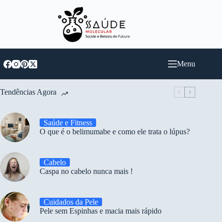
Pular
para
o
conteúdo
Menu
Tendências Agora
Saúde e Fitness
O que é o belimumabe e como ele trata o lúpus?
Cabelo
Caspa no cabelo nunca mais !
Cuidados da Pele
Pele sem Espinhas e macia mais rápido