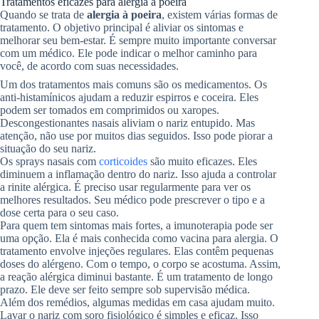
Tratamentos eficazes para alergia à poeira
Quando se trata de
alergia à poeira
, existem várias formas de
tratamento. O objetivo principal é aliviar os sintomas e
melhorar seu bem-estar. É sempre muito importante conversar
com um médico. Ele pode indicar o melhor caminho para
você, de acordo com suas necessidades.
Um dos tratamentos mais comuns são os medicamentos. Os
anti-histamínicos ajudam a reduzir espirros e coceira. Eles
podem ser tomados em comprimidos ou xaropes.
Descongestionantes nasais aliviam o nariz entupido. Mas
atenção, não use por muitos dias seguidos. Isso pode piorar a
situação do seu nariz.
Os sprays nasais com
corticoides
são muito eficazes. Eles
diminuem a inflamação dentro do nariz. Isso ajuda a controlar
a rinite alérgica. É preciso usar regularmente para ver os
melhores resultados. Seu médico pode prescrever o tipo e a
dose certa para o seu caso.
Para quem tem sintomas mais fortes, a imunoterapia pode ser
uma opção. Ela é mais conhecida como vacina para alergia. O
tratamento envolve injeções regulares. Elas contêm pequenas
doses do alérgeno. Com o tempo, o corpo se acostuma. Assim,
a reação alérgica diminui bastante. É um tratamento de longo
prazo. Ele deve ser feito sempre sob supervisão médica.
Além dos remédios, algumas medidas em casa ajudam muito.
Lavar o nariz com soro fisiológico é simples e eficaz. Isso