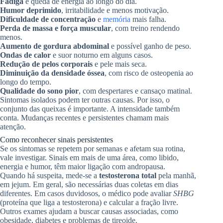
Fadiga
e queda de energia ao longo do dia.
Humor deprimido
, irritabilidade e menos motivação.
Dificuldade de concentração
e
memória
mais falha.
Perda de massa e força muscular
, com treino rendendo
menos.
Aumento de gordura abdominal
e possível ganho de peso.
Ondas de calor
e suor noturno em alguns casos.
Redução de pelos corporais
e pele mais seca.
Diminuição da densidade óssea
, com risco de osteopenia ao
longo do tempo.
Qualidade do sono pior
, com despertares e cansaço matinal.
Sintomas isolados podem ter outras causas. Por isso, o
conjunto das queixas é importante. A intensidade também
conta. Mudanças recentes e persistentes chamam mais
atenção.
Como reconhecer sinais persistentes
Se os sintomas se repetem por semanas e afetam sua rotina,
vale investigar. Sinais em mais de uma área, como libido,
energia e humor, têm maior ligação com andropausa.
Quando há suspeita, mede-se a
testosterona total
pela manhã,
em jejum. Em geral, são necessárias duas coletas em dias
diferentes. Em casos duvidosos, o médico pode avaliar
SHBG
(proteína que liga a testosterona) e calcular a fração livre.
Outros exames ajudam a buscar causas associadas, como
obesidade, diabetes e problemas de tireoide.