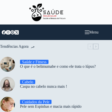
Pular
para
o
conteúdo
Menu
Tendências Agora
Saúde e Fitness
O que é o belimumabe e como ele trata o lúpus?
Cabelo
Caspa no cabelo nunca mais !
Cuidados da Pele
Pele sem Espinhas e macia mais rápido