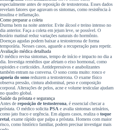
especialmente antes de reposição de testosterona. Esses dados
revelam fatores que agravam os sintomas, como resistência à
insulina e inflamação.
Como preparar a coleta
Durma bem na noite anterior. Evite álcool e treino intenso no
dia anterior. Faça a coleta em jejum leve, se possível. O
horário matinal reduz variações naturais do hormônio.
Doenças agudas podem baixar a testosterona de forma
temporária. Nesses casos, aguarde a recuperação para repetir.
Avaliação médica detalhada
O médico revisa sintomas, tempo de início e impacto no dia a
dia. Investiga remédios que afetam o eixo hormonal, como
opioides e corticoides. Antidepressivos e anabolizantes
também entram na conversa. O sono conta muito: ronco e
apneia do sono
reduzem a testosterona. O exame físico
observa pressão, cintura abdominal, peso e composição
corporal. Alterações de pelos, acne e volume testicular ajudam
no quadro global.
Saúde da próstata e segurança
Antes de
reposição de testosterona
, é essencial checar a
próstata. O médico solicita
PSA
e avalia sintomas urinários,
como jato fraco e urgência. Em alguns casos, realiza o
toque
retal
, exame rápido que palpa a próstata. Homens com maior
risco, como histórico familiar, podem precisar investigar mais
cedo.