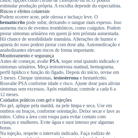
casos, opções como
citrato de clomifeno
ou
hCG
podem
estimular produção própria. A escolha depende do especialista.
Riscos e efeitos colaterais
Podem ocorrer acne, pele oleosa e inchaço leve. O
hematócrito
pode subir, deixando o sangue mais espesso. Isso
aumenta risco de eventos trombóticos, como coágulos. Podem
piorar sintomas urinários em quem já tem próstata aumentada.
Há chance de sensibilidade mamária. Alterações de humor e
apneia do sono podem piorar com dose alta. Automedicação e
anabolizantes elevam riscos de forma importante.
Monitoramento e segurança
Antes de começar, avalie
PSA
, toque retal quando indicado e
sintomas urinários. Meça testosterona matinal, hemograma,
perfil lipídico e função do fígado. Depois do início, revise em
3 meses. Cheque sintomas,
testosterona
e hematócrito.
Reavalie PSA conforme idade e risco. Ajuste dose para aliviar
sintomas sem excessos. Após estabilizar, controle a cada 6 a
12 meses.
Cuidados práticos com gel e injeções
No gel, aplique pela manhã, na pele limpa e seca. Use em
ombros ou braços, conforme orientação. Deixe secar e lave as
mãos. Cubra a área com roupa para evitar contato com
crianças e mulheres. Evite água e suor intenso por algumas
horas.
Na injeção, respeite o intervalo indicado. Faça rodízio de