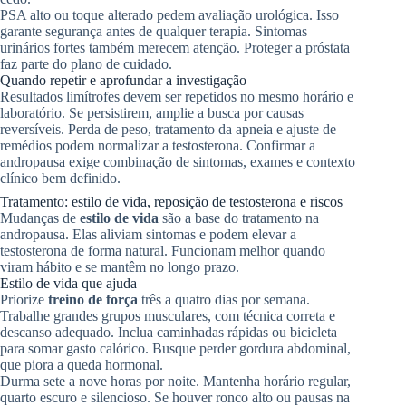
PSA alto ou toque alterado pedem avaliação urológica. Isso
garante segurança antes de qualquer terapia. Sintomas
urinários fortes também merecem atenção. Proteger a próstata
faz parte do plano de cuidado.
Quando repetir e aprofundar a investigação
Resultados limítrofes devem ser repetidos no mesmo horário e
laboratório. Se persistirem, amplie a busca por causas
reversíveis. Perda de peso, tratamento da apneia e ajuste de
remédios podem normalizar a testosterona. Confirmar a
andropausa exige combinação de sintomas, exames e contexto
clínico bem definido.
Tratamento: estilo de vida, reposição de testosterona e riscos
Mudanças de
estilo de vida
são a base do tratamento na
andropausa. Elas aliviam sintomas e podem elevar a
testosterona de forma natural. Funcionam melhor quando
viram hábito e se mantêm no longo prazo.
Estilo de vida que ajuda
Priorize
treino de força
três a quatro dias por semana.
Trabalhe grandes grupos musculares, com técnica correta e
descanso adequado. Inclua caminhadas rápidas ou bicicleta
para somar gasto calórico. Busque perder gordura abdominal,
que piora a queda hormonal.
Durma sete a nove horas por noite. Mantenha horário regular,
quarto escuro e silencioso. Se houver ronco alto ou pausas na