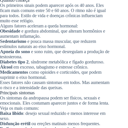
Quando começa
Os primeiros sinais podem aparecer após os 40 anos. Eles
ficam mais comuns entre 50 e 60 anos. O ritmo não é igual
para todos. Estilo de vida e doenças crônicas influenciam
muito esse relógio.
Alguns fatores aceleram a queda hormonal:
Obesidade
e gordura abdominal, que alteram hormônios e
aumentam inflamação.
Sedentarismo
e pouca massa muscular, que reduzem
estímulos naturais ao eixo hormonal.
Apneia do sono
e sono ruim, que desregulam a produção de
testosterona.
Diabetes tipo 2
, síndrome metabólica e fígado gorduroso.
Álcool
em excesso, tabagismo e estresse crônico.
Medicamentos
como opioides e corticoides, que podem
suprimir o eixo hormonal.
Esses fatores não causam sintomas em todos. Mas aumentam
o risco e a intensidade das queixas.
Principais sintomas
Os sintomas da andropausa podem ser físicos, sexuais e
emocionais. Eles costumam aparecer juntos e de forma lenta.
Veja os mais comuns:
Baixa libido
: desejo sexual reduzido e menos interesse em
sexo.
Disfunção erétil
ou ereções matinais menos frequentes.