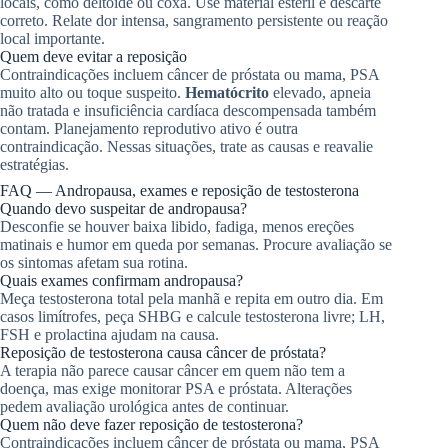
locais, como deltoide ou coxa. Use material estéril e descarte
correto. Relate dor intensa, sangramento persistente ou reação
local importante.
Quem deve evitar a reposição
Contraindicações incluem câncer de próstata ou mama, PSA
muito alto ou toque suspeito.
Hematócrito
elevado, apneia
não tratada e insuficiência cardíaca descompensada também
contam. Planejamento reprodutivo ativo é outra
contraindicação. Nessas situações, trate as causas e reavalie
estratégias.
FAQ — Andropausa, exames e reposição de testosterona
Quando devo suspeitar de andropausa?
Desconfie se houver baixa libido, fadiga, menos ereções
matinais e humor em queda por semanas. Procure avaliação se
os sintomas afetam sua rotina.
Quais exames confirmam andropausa?
Meça testosterona total pela manhã e repita em outro dia. Em
casos limítrofes, peça SHBG e calcule testosterona livre; LH,
FSH e prolactina ajudam na causa.
Reposição de testosterona causa câncer de próstata?
A terapia não parece causar câncer em quem não tem a
doença, mas exige monitorar PSA e próstata. Alterações
pedem avaliação urológica antes de continuar.
Quem não deve fazer reposição de testosterona?
Contraindicações incluem câncer de próstata ou mama, PSA