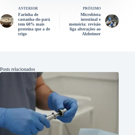
ANTERIOR
PRÓXIMO
Farinha de
Microbiota
castanha-do-pará
intestinal e
tem 60% mais
memória: revisão
proteína que a de
liga alterações ao
trigo
Alzheimer
Posts relacionados