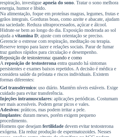
respiração, investigue
apneia do sono
. Tratar o sono melhora
energia, humor e libido.
Na alimentação, foque em proteínas magras, legumes, frutas e
grãos integrais. Gorduras boas, como azeite e abacate, ajudam
na saciedade. Reduza ultraprocessados, açúcar e álcool.
Hidrate-se bem ao longo do dia. Exposição moderada ao sol
ajuda a
vitamina D
; ajuste com orientação se preciso.
Gerencie o estresse com respiração, meditação ou terapia.
Reserve tempo para lazer e relações sociais. Parar de fumar
traz ganhos rápidos para circulação e desempenho.
Reposição de testosterona: quando e como
A
reposição de testosterona
entra quando há sintomas
persistentes e exames baixos repetidos. A decisão é médica e
considera saúde da próstata e riscos individuais. Existem
formas diferentes:
Gel transdérmico
: uso diário. Mantém níveis estáveis. Exige
cuidado para evitar transferência.
Injeções intramusculares
: aplicações periódicas. Costumam
ser mais acessíveis. Podem gerar picos e vales.
Adesivos
: práticos, mas podem irritar a pele.
Implantes
: duram meses, porém exigem pequeno
procedimento.
Homens que desejam
fertilidade
devem evitar testosterona
exógena. Ela reduz produção de espermatozoides. Nesses