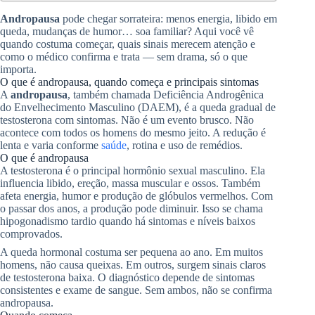
Andropausa
pode chegar sorrateira: menos energia, libido em
queda, mudanças de humor… soa familiar? Aqui você vê
quando costuma começar, quais sinais merecem atenção e
como o médico confirma e trata — sem drama, só o que
importa.
O que é andropausa, quando começa e principais sintomas
A
andropausa
, também chamada Deficiência Androgênica
do Envelhecimento Masculino (DAEM), é a queda gradual de
testosterona com sintomas. Não é um evento brusco. Não
acontece com todos os homens do mesmo jeito. A redução é
lenta e varia conforme
saúde
, rotina e uso de remédios.
O que é andropausa
A testosterona é o principal hormônio sexual masculino. Ela
influencia libido, ereção, massa muscular e ossos. Também
afeta energia, humor e produção de glóbulos vermelhos. Com
o passar dos anos, a produção pode diminuir. Isso se chama
hipogonadismo tardio quando há sintomas e níveis baixos
comprovados.
A queda hormonal costuma ser pequena ao ano. Em muitos
homens, não causa queixas. Em outros, surgem sinais claros
de testosterona baixa. O diagnóstico depende de sintomas
consistentes e exame de sangue. Sem ambos, não se confirma
andropausa.