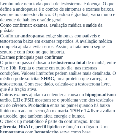
Lembrando: nem toda queda de testosterona é doença. O que
define a andropausa é o combo de sintomas e exames baixos,
sempre no contexto clínico. O padrão é gradual, varia muito e
depende de hábitos e saúde geral.
Como confirmar: exames, avaliação médica e saúde da
próstata
Confirmar
andropausa
exige sintomas compatíveis e
testosterona baixa em exames repetidos. A avaliação médica
completa ajuda a evitar erros. Assim, o tratamento segue
seguro e com foco no que importa.
Exames principais para confirmar
O primeiro passo é dosar a
testosterona total
de manhã, entre
7h e 10h. Repita o exame em outro dia, nas mesmas
condições. Valores limítrofes pedem análise mais detalhada. O
médico pode solicitar
SHBG
, uma proteína que carrega a
testosterona. Com esse dado, calcula-se a testosterona livre,
que é a fração ativa.
Outros exames ajudam a entender a causa do
hipogonadismo
tardio.
LH
e
FSH
mostram se o problema vem dos testículos
ou do cérebro.
Prolactina
entra no painel quando há baixa
libido marcada ou secreção mamária.
TSH
e T4 livre avaliam
a tireoide, que também afeta energia e humor.
O check-up metabólico é parte da confirmação. Inclui
glicemia
,
HbA1c
,
perfil lipídico
e função do fígado. Um
hemograma
com
hematócrito
serve como base,