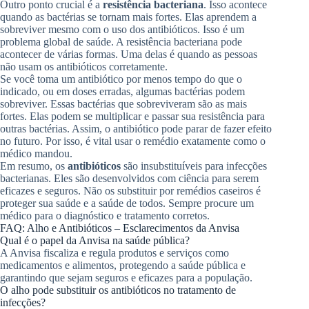
Outro ponto crucial é a
resistência bacteriana
. Isso acontece
quando as bactérias se tornam mais fortes. Elas aprendem a
sobreviver mesmo com o uso dos antibióticos. Isso é um
problema global de saúde. A resistência bacteriana pode
acontecer de várias formas. Uma delas é quando as pessoas
não usam os antibióticos corretamente.
Se você toma um antibiótico por menos tempo do que o
indicado, ou em doses erradas, algumas bactérias podem
sobreviver. Essas bactérias que sobreviveram são as mais
fortes. Elas podem se multiplicar e passar sua resistência para
outras bactérias. Assim, o antibiótico pode parar de fazer efeito
no futuro. Por isso, é vital usar o remédio exatamente como o
médico mandou.
Em resumo, os
antibióticos
são insubstituíveis para infecções
bacterianas. Eles são desenvolvidos com ciência para serem
eficazes e seguros. Não os substituir por remédios caseiros é
proteger sua saúde e a saúde de todos. Sempre procure um
médico para o diagnóstico e tratamento corretos.
FAQ: Alho e Antibióticos – Esclarecimentos da Anvisa
Qual é o papel da Anvisa na saúde pública?
A Anvisa fiscaliza e regula produtos e serviços como
medicamentos e alimentos, protegendo a saúde pública e
garantindo que sejam seguros e eficazes para a população.
O alho pode substituir os antibióticos no tratamento de
infecções?