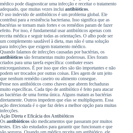
médico pode diagnosticar uma infecção e receitar o tratamento
adequado, que muitas vezes inclui
antibióticos
.
O uso indevido de antibióticos é um problema global. Ele
contribui para a resistência bacteriana. Isso significa que as
bactérias se tornam mais fortes e os remédios param de fazer
efeito. Por isso, é fundamental usar antibióticos apenas com
receita médica e seguir todas as orientações. O alho pode ser
um complemento saudável à dieta, mas não é uma solução
para infecções que exigem tratamento médico.
Quando falamos de infecções causadas por bactérias, os
antibióticos
são ferramentas muito poderosas. Eles foram
criados para uma tarefa específica: combater esses
microrganismos. É por isso que eles são tão importantes e não
podem ser trocados por outras coisas. Eles agem de um jeito
que nenhum remédio caseiro ou alimento consegue.
Pense nos antibióticos como chaves que abrem fechaduras
muito específicas. Cada tipo de antibiótico é feito para atacar
as bactérias de uma forma única. Alguns matam as bactérias
diretamente. Outros impedem que elas se multipliquem. Essa
ação direcionada é o que faz deles a melhor opção para muitas
infecções.
Ação Direta e Eficácia dos Antibióticos
Os
antibióticos
são medicamentos que passaram por muitos
testes. Eles são estudados para garantir que funcionam e que
são seguros. Quando um médico receita um antibiótico, ele