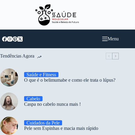
Pular
para
o
conteúdo
Menu
Tendências Agora
Saúde e Fitness
O que é o belimumabe e como ele trata o lúpus?
Cabelo
Caspa no cabelo nunca mais !
Cuidados da Pele
Pele sem Espinhas e macia mais rápido