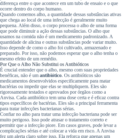
diferença entre o que acontece em um tubo de ensaio e o que
ocorre dentro do corpo humano.
Quando comemos alho, a quantidade dessas substâncias ativas
que chega ao local de uma infecção é geralmente muito
pequena. Além disso, o corpo processa o alho de uma forma
que pode diminuir a ação dessas substâncias. O alho que
usamos na comida não é um medicamento padronizado. A
quantidade de alicina e outras substâncias pode variar muito.
Isso depende de como o alho foi cultivado, armazenado e
preparado. Por isso, não podemos esperar que o alho tenha o
mesmo efeito de um remédio.
Por Que o Alho Não Substitui os Antibióticos
É crucial entender que o alho, mesmo com suas propriedades
benéficas, não é um
antibiótico
. Os antibióticos são
medicamentos desenvolvidos especificamente para matar
bactérias ou impedir que elas se multipliquem. Eles são
rigorosamente testados e aprovados por órgãos como a
Anvisa. Cada antibiótico tem uma dose certa e é eficaz contra
tipos específicos de bactérias. Eles são a principal ferramenta
para tratar infecções bacterianas sérias.
Confiar no alho para tratar uma infecção bacteriana pode ser
muito perigoso. Isso pode atrasar o tratamento correto e
permitir que a infecção piore. Em casos graves, pode levar a
complicações sérias e até colocar a vida em risco. A Anvisa
fez um alerta claro sobre isso. Ela reforça que apenas um