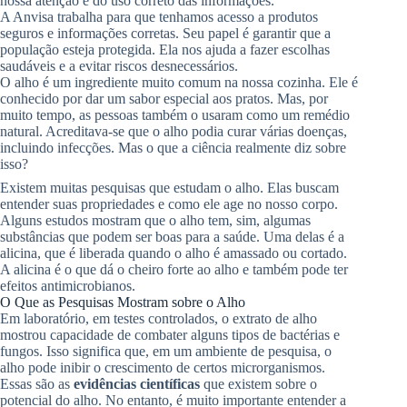
nossa atenção e do uso correto das informações.
A Anvisa trabalha para que tenhamos acesso a produtos
seguros e informações corretas. Seu papel é garantir que a
população esteja protegida. Ela nos ajuda a fazer escolhas
saudáveis e a evitar riscos desnecessários.
O alho é um ingrediente muito comum na nossa cozinha. Ele é
conhecido por dar um sabor especial aos pratos. Mas, por
muito tempo, as pessoas também o usaram como um remédio
natural. Acreditava-se que o alho podia curar várias doenças,
incluindo infecções. Mas o que a ciência realmente diz sobre
isso?
Existem muitas pesquisas que estudam o alho. Elas buscam
entender suas propriedades e como ele age no nosso corpo.
Alguns estudos mostram que o alho tem, sim, algumas
substâncias que podem ser boas para a saúde. Uma delas é a
alicina, que é liberada quando o alho é amassado ou cortado.
A alicina é o que dá o cheiro forte ao alho e também pode ter
efeitos antimicrobianos.
O Que as Pesquisas Mostram sobre o Alho
Em laboratório, em testes controlados, o extrato de alho
mostrou capacidade de combater alguns tipos de bactérias e
fungos. Isso significa que, em um ambiente de pesquisa, o
alho pode inibir o crescimento de certos microrganismos.
Essas são as
evidências científicas
que existem sobre o
potencial do alho. No entanto, é muito importante entender a