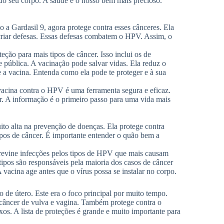
 do seu corpo. A saúde é o nosso bem mais precioso.
o a Gardasil 9, agora protege contra esses cânceres. Ela
 criar defesas. Essas defesas combatem o HPV. Assim, o
ção para mais tipos de câncer. Isso inclui os de
 pública. A vacinação pode salvar vidas. Ela reduz o
a vacina. Entenda como ela pode te proteger e à sua
acina contra o HPV é uma ferramenta segura e eficaz.
r. A informação é o primeiro passo para uma vida mais
to alta na prevenção de doenças. Ela protege contra
ipos de câncer. É importante entender o quão bem a
previne infecções pelos tipos de HPV que mais causam
s tipos são responsáveis pela maioria dos casos de câncer
vacina age antes que o vírus possa se instalar no corpo.
o de útero. Este era o foco principal por muito tempo.
 câncer de vulva e vagina. Também protege contra o
os. A lista de proteções é grande e muito importante para