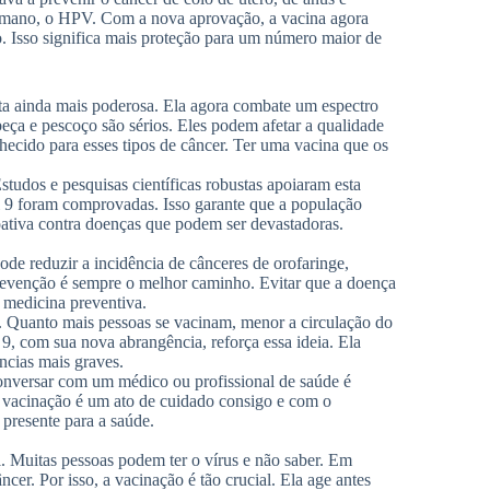
Humano, o HPV. Com a nova aprovação, a vacina agora
. Isso significa mais proteção para um número maior de
ta ainda mais poderosa. Ela agora combate um espectro
eça e pescoço são sérios. Eles podem afetar a qualidade
hecido para esses tipos de câncer. Ter uma vacina que os
studos e pesquisas científicas robustas apoiaram esta
l 9 foram comprovadas. Isso garante que a população
ativa contra doenças que podem ser devastadoras.
e reduzir a incidência de cânceres de orofaringe,
prevenção é sempre o melhor caminho. Evitar que a doença
a medicina preventiva.
. Quanto mais pessoas se vacinam, menor a circulação do
l 9, com sua nova abrangência, reforça essa ideia. Ela
cias mais graves.
onversar com um médico ou profissional de saúde é
A vacinação é um ato de cuidado consigo e com o
presente para a saúde.
 Muitas pessoas podem ter o vírus e não saber. Em
cer. Por isso, a vacinação é tão crucial. Ela age antes