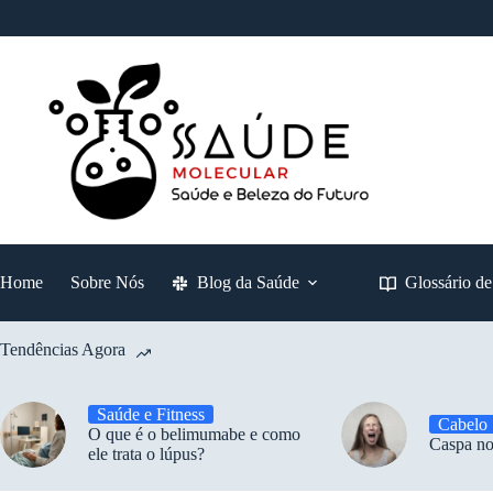
Pular
para
o
conteúdo
Home
Sobre Nós
Blog da Saúde
Glossário d
Tendências Agora
Saúde e Fitness
Cabelo
O que é o belimumabe e como
Caspa no
ele trata o lúpus?