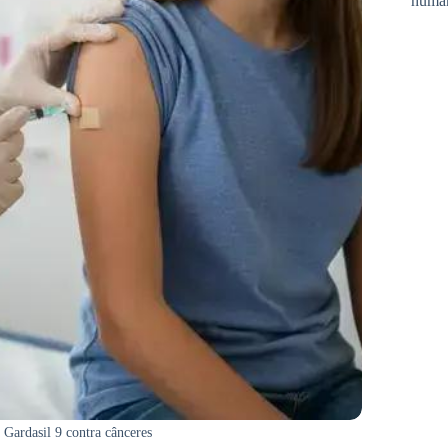
huma
 Gardasil 9 contra cânceres