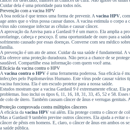
câncer for detectado, maiores as chances de cura. Não ignore os sinais
Cuidar dela é uma prioridade para todos nós.
Prevenção com a vacina HPV
A boa notícia é que temos uma forma de prevenir. A
vacina HPV
, com
age antes que o vírus possa causar danos. A vacina estimula o corpo a
vírus não consegue infectar as células e causar câncer.
A aprovação da Anvisa para a Gardasil 9 é um marco. Ela amplia a prote
orofaringe, cabeça e pescoço. É uma oportunidade de ouro para a saúde
sofrimento causado por essas doenças. Converse com seu médico sobre 
família.
A prevenção é um ato de amor. Cuidar da sua saúde é fundamental. A v
Ela oferece uma proteção duradoura. Não perca a chance de se protege
saudável. Compartilhe essa informação com quem você ama.
Eficácia da vacina contra o HPV
A
vacina contra o HPV
é uma ferramenta poderosa. Sua eficácia é mui
infecções pelo Papilomavírus Humano. Este vírus pode causar vários t
vacina funciona. Ela é um escudo protetor para a nossa saúde.
Estudos mostram que a vacina Gardasil 9 é extremamente eficaz. Ela 
problemas. Isso inclui os tipos 6, 11, 16, 18, 31, 33, 45, 52 e 58. Esse
de colo de útero. Também causam câncer de ânus e verrugas genitais. A 
Proteção comprovada contra múltiplos cânceres
A eficácia da
vacina HPV
vai além. Ela protege contra o câncer de col
Mas a Gardasil 9 também previne outros cânceres. Ela ajuda a evitar o
câncer de pênis em homens. E, claro, o câncer de ânus em ambos os sex
a saúde pública.