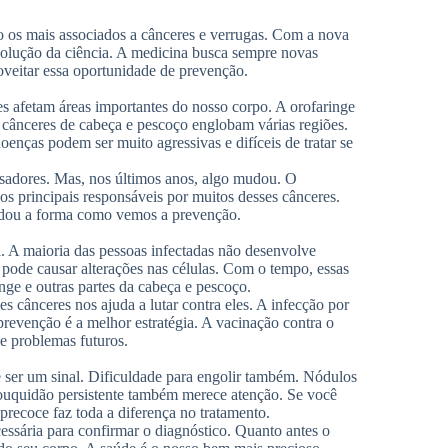
o os mais associados a cânceres e verrugas. Com a nova
evolução da ciência. A medicina busca sempre novas
oveitar essa oportunidade de prevenção.
es afetam áreas importantes do nosso corpo. A orofaringe
os cânceres de cabeça e pescoço englobam várias regiões.
 doenças podem ser muito agressivas e difíceis de tratar se
usadores. Mas, nos últimos anos, algo mudou. O
 principais responsáveis por muitos desses cânceres.
udou a forma como vemos a prevenção.
 A maioria das pessoas infectadas não desenvolve
 pode causar alterações nas células. Com o tempo, essas
nge e outras partes da cabeça e pescoço.
 cânceres nos ajuda a lutar contra eles. A infecção por
prevenção é a melhor estratégia. A vacinação contra o
e problemas futuros.
e ser um sinal. Dificuldade para engolir também. Nódulos
Rouquidão persistente também merece atenção. Se você
recoce faz toda a diferença no tratamento.
ssária para confirmar o diagnóstico. Quanto antes o