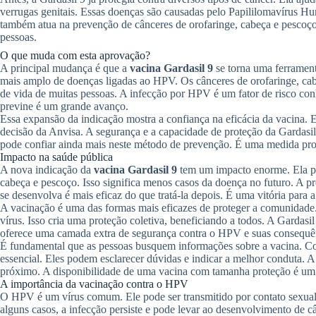
verrugas genitais. Essas doenças são causadas pelo Papililomavírus 
também atua na prevenção de cânceres de orofaringe, cabeça e pescoço
pessoas.
O que muda com esta aprovação?
A principal mudança é que a
vacina Gardasil 9
se torna uma ferramen
mais amplo de doenças ligadas ao HPV. Os cânceres de orofaringe, cab
de vida de muitas pessoas. A infecção por HPV é um fator de risco con
previne é um grande avanço.
Essa expansão da indicação mostra a confiança na eficácia da vacina. E
decisão da Anvisa. A segurança e a capacidade de proteção da Gardasi
pode confiar ainda mais neste método de prevenção. É uma medida pro
Impacto na saúde pública
A nova indicação da
vacina Gardasil 9
tem um impacto enorme. Ela pod
cabeça e pescoço. Isso significa menos casos da doença no futuro. A 
se desenvolva é mais eficaz do que tratá-la depois. É uma vitória para 
A vacinação é uma das formas mais eficazes de proteger a comunidade
vírus. Isso cria uma proteção coletiva, beneficiando a todos. A Gardasi
oferece uma camada extra de segurança contra o HPV e suas consequên
É fundamental que as pessoas busquem informações sobre a vacina. C
essencial. Eles podem esclarecer dúvidas e indicar a melhor conduta. 
próximo. A disponibilidade de uma vacina com tamanha proteção é um 
A importância da vacinação contra o HPV
O HPV é um vírus comum. Ele pode ser transmitido por contato sexual.
alguns casos, a infecção persiste e pode levar ao desenvolvimento de cân