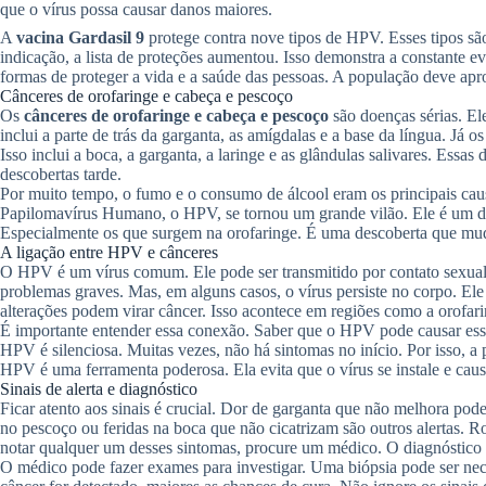
que o vírus possa causar danos maiores.
A
vacina Gardasil 9
protege contra nove tipos de HPV. Esses tipos sã
indicação, a lista de proteções aumentou. Isso demonstra a constante 
formas de proteger a vida e a saúde das pessoas. A população deve apr
Cânceres de orofaringe e cabeça e pescoço
Os
cânceres de orofaringe e cabeça e pescoço
são doenças sérias. El
inclui a parte de trás da garganta, as amígdalas e a base da língua. Já 
Isso inclui a boca, a garganta, a laringe e as glândulas salivares. Essas
descobertas tarde.
Por muito tempo, o fumo e o consumo de álcool eram os principais ca
Papilomavírus Humano, o HPV, se tornou um grande vilão. Ele é um dos
Especialmente os que surgem na orofaringe. É uma descoberta que m
A ligação entre HPV e cânceres
O HPV é um vírus comum. Ele pode ser transmitido por contato sexual.
problemas graves. Mas, em alguns casos, o vírus persiste no corpo. Ele
alterações podem virar câncer. Isso acontece em regiões como a orofari
É importante entender essa conexão. Saber que o HPV pode causar esses
HPV é silenciosa. Muitas vezes, não há sintomas no início. Por isso, a 
HPV é uma ferramenta poderosa. Ela evita que o vírus se instale e caus
Sinais de alerta e diagnóstico
Ficar atento aos sinais é crucial. Dor de garganta que não melhora pod
no pescoço ou feridas na boca que não cicatrizam são outros alertas. 
notar qualquer um desses sintomas, procure um médico. O diagnóstico p
O médico pode fazer exames para investigar. Uma biópsia pode ser nece