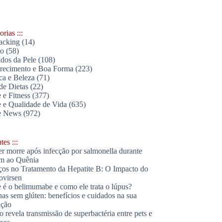
rias :::
acking
(14)
lo
(58)
dos da Pele
(108)
ecimento e Boa Forma
(223)
ica e Beleza
(71)
de Dietas
(22)
 e Fitness
(377)
 e Qualidade de Vida
(635)
e News
(972)
es :::
r morre após infecção por salmonella durante
m ao Quênia
os no Tratamento da Hepatite B: O Impacto do
ovirsen
 é o belimumabe e como ele trata o lúpus?
has sem glúten: benefícios e cuidados na sua
ação
o revela transmissão de superbactéria entre pets e