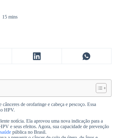
15 mins
 cânceres de orofaringe e cabeça e pescoço. Essa
 ao HPV.
lente notícia. Ela aprovou uma nova indicação para a
o HPV e seus efeitos. Agora, sua capacidade de prevenção
saúde
pública no Brasil.
dava a prevenir o câncer de colo de útero, de ânus e