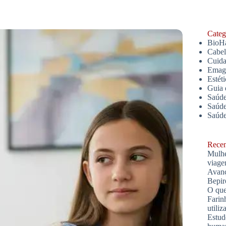
Catego
BioH
Cabe
Cuida
Emagr
Estét
Guia 
Saúde
Saúde
Saúd
Recent
Mulhe
viage
Avanç
Bepir
O que
Farin
utiliz
Estud