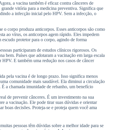
gora, a vacina também é eficaz contra cânceres de
grande vitória para a medicina preventiva. Significa que
dindo a infecção inicial pelo HPV. Sem a infecção, o
ue o corpo produza anticorpos. Esses anticorpos são como
sta ao vírus, os anticorpos agem rápido. Eles impedem
m escudo protetor para o corpo, agindo de forma
essoas participaram de estudos clínicos rigorosos. Os
iona bem. Países que adotaram a vacinação em larga escala
por HPV. E também uma redução nos casos de câncer
da pela vacina é de longo prazo. Isso significa menos
 uma comunidade mais saudável. Ela diminui a circulação
ar. É a chamada imunidade de rebanho, um benefício
eal de prevenir cânceres. É um investimento na sua
e a vacinação. Ele pode tirar suas dúvidas e orientar
r boas decisões. Proteja-se e proteja quem você ama
muitas pessoas têm dúvidas sobre a melhor idade para se