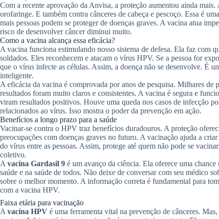
Com a recente aprovação da Anvisa, a proteção aumentou ainda mais. A
orofaringe. E também contra cânceres de cabeça e pescoço. Essa é uma 
mais pessoas podem se proteger de doenças graves. A vacina atua impe
risco de desenvolver câncer diminui muito.
Como a vacina alcança essa eficácia?
A vacina funciona estimulando nosso sistema de defesa. Ela faz com q
soldados. Eles reconhecem e atacam o vírus HPV. Se a pessoa for expo
que o vírus infecte as células. Assim, a doença não se desenvolve. É u
inteligente.
A eficácia da vacina é comprovada por anos de pesquisa. Milhares de p
resultados foram muito claros e consistentes. A vacina é segura e func
viram resultados positivos. Houve uma queda nos casos de infecção 
relacionados ao vírus. Isso mostra o poder da prevenção em ação.
Benefícios a longo prazo para a saúde
Vacinar-se contra o HPV traz benefícios duradouros. A proteção ofereci
preocupações com doenças graves no futuro. A vacinação ajuda a criar
do vírus entre as pessoas. Assim, protege até quem não pode se vacin
coletivo.
A
vacina Gardasil 9
é um avanço da ciência. Ela oferece uma chance r
saúde e na saúde de todos. Não deixe de conversar com seu médico sobr
sobre o melhor momento. A informação correta é fundamental para toma
com a vacina HPV.
Faixa etária para vacinação
A
vacina HPV
é uma ferramenta vital na prevenção de cânceres. Mas, 