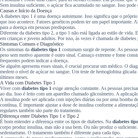
Sem insulina suficiente, o açúcar fica acumulado no sangue. Isso pod
Causas e Início da Doença
A diabetes tipo 1 é uma doença autoimune. Isso significa que o próprio
que isso acontece. Fatores genéticos podem ter um papel importante. 
para a doença em pessoas predispostas.
Diferente da diabetes tipo 2, a tipo 1 não está ligada ao estilo de vid
em crianças e jovens adultos. Por isso, às vezes é chamada de diabete
Sintomas Comuns e Diagnóstico
Os sintomas da
diabetes tipo 1
costumam surgir de repente. As pessoas
peso sem motivo aparente é outro sinal. Cansaço extremo e fome cons
frequentes podem indicar a doença.
Se alguém apresenta esses sinais, é crucial procurar um médico. O dia
medem o nível de açúcar no sangue. Um teste de hemoglobina glicada
últimos meses.
A Vida com Diabetes Tipo 1
Viver com
diabetes tipo 1
exige atenção constante. As pessoas precisa
ao dia. Isso é feito com um aparelho chamado glicosímetro. A aplicação 
A insulina pode ser aplicada com injeções diárias ou por uma bomba d
contínua. É importante ajustar a dose de insulina conforme a alimentaçã
regulares também são parte do tratamento.
Diferença entre Diabetes Tipo 1 e Tipo 2
É bom entender a diferença entre os tipos de diabetes. Na
diabetes tip
corpo produz insulina, mas não a usa bem. Ou não produz o suficiente. 
sedentarismo. O tratamento também é diferente para cada tipo.