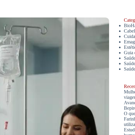
Catego
BioH
Cabe
Cuida
Emagr
Estét
Guia 
Saúde
Saúde
Saúd
Recent
Mulhe
viage
Avanç
Bepir
O que
Farin
utiliz
Estud