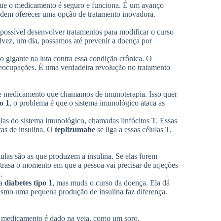
 que o medicamento é seguro e funciona. É um avanço
podem oferecer uma opção de tratamento inovadora.
 possível desenvolver tratamentos para modificar o curso
alvez, um dia, possamos até prevenir a doença por
o gigante na luta contra essa condição crônica. O
ocupações. É uma verdadeira revolução no tratamento
 de medicamento que chamamos de imunoterapia. Isso quer
o 1
, o problema é que o sistema imunológico ataca as
ulas do sistema imunológico, chamadas linfócitos T. Essas
ras de insulina. O
teplizumabe
se liga a essas células T.
lulas são as que produzem a insulina. Se elas forem
atrasa o momento em que a pessoa vai precisar de injeções
1
.
 a
diabetes tipo 1
, mas muda o curso da doença. Ela dá
mesmo uma pequena produção de insulina faz diferença.
e o medicamento é dado na veia, como um soro.