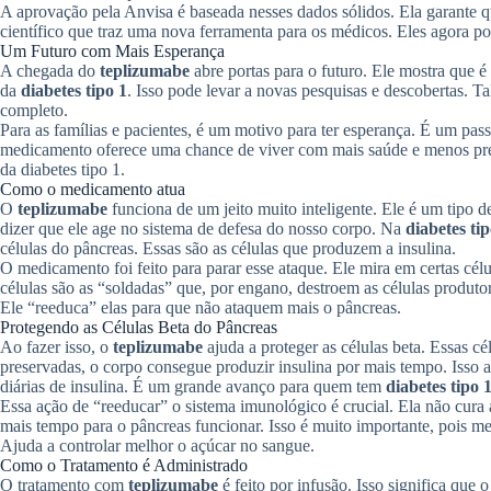
A aprovação pela Anvisa é baseada nesses dados sólidos. Ela garante
científico que traz uma nova ferramenta para os médicos. Eles agora 
Um Futuro com Mais Esperança
A chegada do
teplizumabe
abre portas para o futuro. Ele mostra que é
da
diabetes tipo 1
. Isso pode levar a novas pesquisas e descobertas. T
completo.
Para as famílias e pacientes, é um motivo para ter esperança. É um pass
medicamento oferece uma chance de viver com mais saúde e menos pre
da diabetes tipo 1.
Como o medicamento atua
O
teplizumabe
funciona de um jeito muito inteligente. Ele é um tipo
dizer que ele age no sistema de defesa do nosso corpo. Na
diabetes tip
células do pâncreas. Essas são as células que produzem a insulina.
O medicamento foi feito para parar esse ataque. Ele mira em certas cél
células são as “soldadas” que, por engano, destroem as células produto
Ele “reeduca” elas para que não ataquem mais o pâncreas.
Protegendo as Células Beta do Pâncreas
Ao fazer isso, o
teplizumabe
ajuda a proteger as células beta. Essas cé
preservadas, o corpo consegue produzir insulina por mais tempo. Isso 
diárias de insulina. É um grande avanço para quem tem
diabetes tipo 
Essa ação de “reeducar” o sistema imunológico é crucial. Ela não cura
mais tempo para o pâncreas funcionar. Isso é muito importante, pois 
Ajuda a controlar melhor o açúcar no sangue.
Como o Tratamento é Administrado
O tratamento com
teplizumabe
é feito por infusão. Isso significa qu