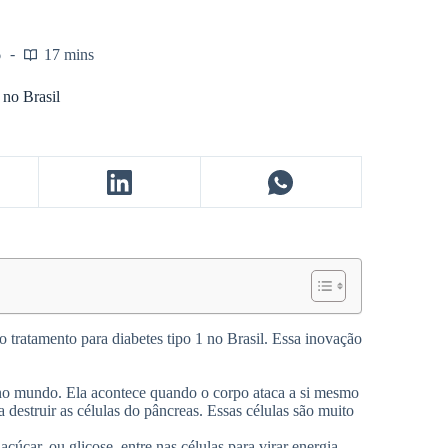
6
17 mins
 no Brasil
tratamento para diabetes tipo 1 no Brasil. Essa inovação
no mundo. Ela acontece quando o corpo ataca a si mesmo
destruir as células do pâncreas. Essas células são muito
úcar, ou glicose, entre nas células para virar energia.