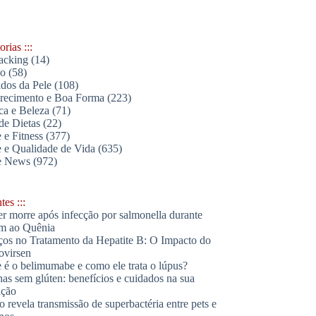
rias :::
acking
(14)
lo
(58)
dos da Pele
(108)
ecimento e Boa Forma
(223)
ica e Beleza
(71)
de Dietas
(22)
 e Fitness
(377)
 e Qualidade de Vida
(635)
e News
(972)
es :::
r morre após infecção por salmonella durante
m ao Quênia
os no Tratamento da Hepatite B: O Impacto do
ovirsen
 é o belimumabe e como ele trata o lúpus?
has sem glúten: benefícios e cuidados na sua
ação
o revela transmissão de superbactéria entre pets e