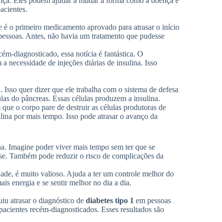
nça. Eles podem ajudar a mudar a forma como a doença é
acientes.
 é o primeiro medicamento aprovado para atrasar o início
 pessoas. Antes, não havia um tratamento que pudesse
ém-diagnosticado, essa notícia é fantástica. O
 necessidade de injeções diárias de insulina. Isso
. Isso quer dizer que ele trabalha com o sistema de defesa
ulas do pâncreas. Essas células produzem a insulina.
ue o corpo pare de destruir as células produtoras de
ulina por mais tempo. Isso pode atrasar o avanço da
ina. Imagine poder viver mais tempo sem ter que se
esse. Também pode reduzir o risco de complicações da
de, é muito valioso. Ajuda a ter um controle melhor do
ais energia e se sentir melhor no dia a dia.
uiu atrasar o diagnóstico de
diabetes tipo 1
em pessoas
pacientes recém-diagnosticados. Esses resultados são