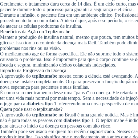
Geralmente, o tratamento dura cerca de 14 dias. É um ciclo curto, m
paciente durante todo o processo para garantir a segurança e eficácia.
Durante a infusão, o paciente fica em um ambiente clínico. Profission
procedimento bem controlado. A ideia é que, após esse período, o sist
de atacar as células produtoras de insulina.
Benefícios da Ação do Teplizumabe
Manter a produção de insulina natural, mesmo que pouca, tem muitos be
glicose. Isso torna o controle da doença mais fácil. Também pode dimi
problemas nos rins ou na visão.
O medicamento age de forma específica. Ele não suprime todo o sistema
causando o problema. Isso é importante para que o corpo continue se
focada e segura, minimizando efeitos colaterais indesejados.
Impacto na Progressão da Doença
A aprovação do
teplizumabe
mostra como a ciência está avançando. Ag
doença se instale completamente. Ou para preservar a função do pâncre
nova esperança para pacientes e suas famílias.
É como se o medicamento desse uma “pausa” na doença. Ele retarda o p
ter uma vida mais normal por mais tempo. Sem a necessidade de injeçõ
o jogo para a
diabetes tipo 1
, oferecendo uma nova perspectiva de ma
Quem pode usar o teplizumabe?
A aprovação do
teplizumabe
no Brasil é uma grande notícia. Mas é i
não é para todas as pessoas com
diabetes tipo 1
. O teplizumabe é indi
para atrasar o início da doença em pessoas com alto risco.
Também pode ser usado em quem foi recém-diagnosticado. Nesses casos
produzir insulina. Isso significa que o medicamento atua antes que a d