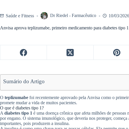
Saúde e Fitness
Dr Riedel - Farmacêutico
10/03/202
Anvisa aprova teplizumabe, primeiro medicamento para diabetes tipo 1
Sumário do Artigo
O
teplizumabe
foi recentemente aprovado pela Anvisa como o primeiro 
promete mudar a vida de muitos pacientes.
O que é diabetes tipo 1?
A
diabetes tipo 1
é uma doença crônica que afeta milhões de pessoas 
por engano. O sistema imunológico, que deveria nos proteger, começa a 
importantes, pois produzem a insulina.
A insulina é como uma chave para as nossas células. Ela permite que o aç