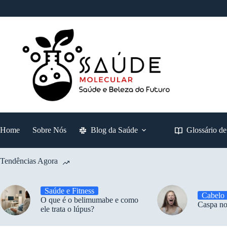
Pular
para
o
conteúdo
Home
Sobre Nós
Blog da Saúde
Glossário d
Tendências Agora
Saúde e Fitness
Cabelo
O que é o belimumabe e como
Caspa no
ele trata o lúpus?