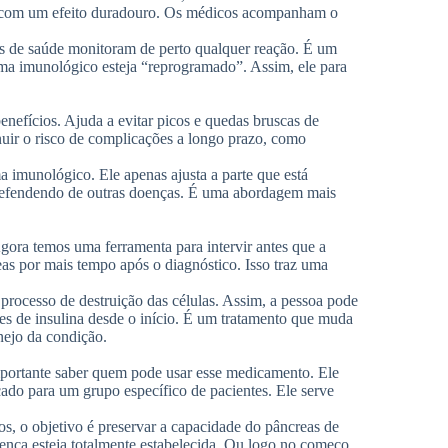
as com um efeito duradouro. Os médicos acompanham o
ais de saúde monitoram de perto qualquer reação. É um
ema imunológico esteja “reprogramado”. Assim, ele para
nefícios. Ajuda a evitar picos e quedas bruscas de
nuir o risco de complicações a longo prazo, como
 imunológico. Ele apenas ajusta a parte que está
 defendendo de outras doenças. É uma abordagem mais
ora temos uma ferramenta para intervir antes que a
as por mais tempo após o diagnóstico. Isso traz uma
rocesso de destruição das células. Assim, a pessoa pode
es de insulina desde o início. É um tratamento que muda
nejo da condição.
mportante saber quem pode usar esse medicamento. Ele
cado para um grupo específico de pacientes. Ele serve
, o objetivo é preservar a capacidade do pâncreas de
oença esteja totalmente estabelecida. Ou logo no começo,