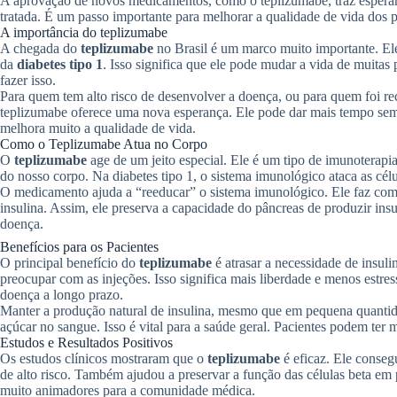
A aprovação de novos medicamentos, como o teplizumabe, traz espera
tratada. É um passo importante para melhorar a qualidade de vida dos p
A importância do teplizumabe
A chegada do
teplizumabe
no Brasil é um marco muito importante. Ele
da
diabetes tipo 1
. Isso significa que ele pode mudar a vida de muitas
fazer isso.
Para quem tem alto risco de desenvolver a doença, ou para quem foi rec
teplizumabe oferece uma nova esperança. Ele pode dar mais tempo sem a
melhora muito a qualidade de vida.
Como o Teplizumabe Atua no Corpo
O
teplizumabe
age de um jeito especial. Ele é um tipo de imunoterapia
do nosso corpo. Na diabetes tipo 1, o sistema imunológico ataca as cél
O medicamento ajuda a “reeducar” o sistema imunológico. Ele faz com q
insulina. Assim, ele preserva a capacidade do pâncreas de produzir ins
doença.
Benefícios para os Pacientes
O principal benefício do
teplizumabe
é atrasar a necessidade de insul
preocupar com as injeções. Isso significa mais liberdade e menos estr
doença a longo prazo.
Manter a produção natural de insulina, mesmo que em pequena quantida
açúcar no sangue. Isso é vital para a saúde geral. Pacientes podem ter m
Estudos e Resultados Positivos
Os estudos clínicos mostraram que o
teplizumabe
é eficaz. Ele conseg
de alto risco. Também ajudou a preservar a função das células beta em 
muito animadores para a comunidade médica.