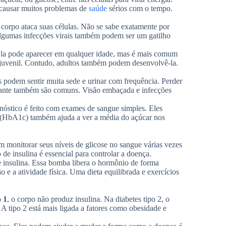
e causar muitos problemas de
saúde
sérios com o tempo.
 corpo ataca suas células. Não se sabe exatamente por
Algumas infecções virais também podem ser um gatilho
a. Ela pode aparecer em qualquer idade, mas é mais comum
s juvenil. Contudo, adultos também podem desenvolvê-la.
 podem sentir muita sede e urinar com frequência. Perder
tante também são comuns. Visão embaçada e infecções
gnóstico é feito com exames de sangue simples. Eles
 (HbA1c) também ajuda a ver a média do açúcar nos
m monitorar seus níveis de glicose no sangue várias vezes
de insulina é essencial para controlar a doença.
e insulina. Essa bomba libera o hormônio de forma
o e a atividade física. Uma dieta equilibrada e exercícios
o 1
, o corpo não produz insulina. Na diabetes tipo 2, o
A tipo 2 está mais ligada a fatores como obesidade e