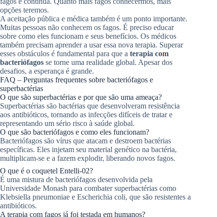
fagos é contínua. Quanto mais fagos conhecermos, mais
opções teremos.
A aceitação pública e médica também é um ponto importante.
Muitas pessoas não conhecem os fagos. É preciso educar
sobre como eles funcionam e seus benefícios. Os médicos
também precisam aprender a usar essa nova terapia. Superar
esses obstáculos é fundamental para que a
terapia com
bacteriófagos
se torne uma realidade global. Apesar dos
desafios, a esperança é grande.
FAQ – Perguntas frequentes sobre bacteriófagos e
superbactérias
O que são superbactérias e por que são uma ameaça?
Superbactérias são bactérias que desenvolveram resistência
aos antibióticos, tornando as infecções difíceis de tratar e
representando um sério risco à saúde global.
O que são bacteriófagos e como eles funcionam?
Bacteriófagos são vírus que atacam e destroem bactérias
específicas. Eles injetam seu material genético na bactéria,
multiplicam-se e a fazem explodir, liberando novos fagos.
O que é o coquetel Entelli-02?
É uma mistura de bacteriófagos desenvolvida pela
Universidade Monash para combater superbactérias como
Klebsiella pneumoniae e Escherichia coli, que são resistentes a
antibióticos.
A terapia com fagos já foi testada em humanos?