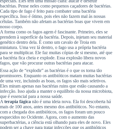
especiais. Eles têm uma missão clara: atacar e destruir
bactérias. Pense neles como pequenos caçadores de bactérias.
Cada tipo de fago é feito para combater uma bactéria
específica. Isso é ótimo, pois eles não fazem mal às nossas
células. Também não afetam as bactérias boas que vivem em
nosso corpo.
A forma como os fagos agem é fascinante. Primeiro, eles se
prendem à superfície da bactéria. Depois, injetam seu material
genético dentro dela. É como um cavalo de Troia em
miniatura. Uma vez lá dentro, o fago usa a própria bactéria
para se multiplicar. Ele faz muitas cópias de si mesmo, até que
a bactéria fica cheia e explode. Essa explosão libera novos
fagos, que vão procurar outras bactérias para atacar.
Essa ação de “explodir” as bactérias é o que os torna tão
promissores. Enquanto os antibióticos matam muitas bactérias
de uma vez, incluindo as boas, os fagos são mais seletivos.
Eles miram apenas nas bactérias ruins que estão causando a
infecção. Isso ajuda a manter o equilíbrio da nossa microbiota,
que é essencial para a nossa saúde.
A
terapia fágica
não é uma ideia nova. Ela foi descoberta há
mais de 100 anos, antes mesmo dos antibióticos. No entanto,
com a chegada dos antibióticos, os fagos foram um pouco
esquecidos no Ocidente. Agora, com o aumento das
superbactérias, a ciência está olhando para eles de novo. Eles
podem ser a chave para tratar infecções que os antibióticos