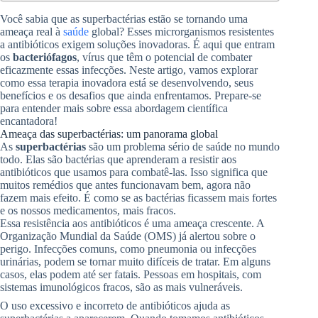
Você sabia que as superbactérias estão se tornando uma
ameaça real à
saúde
global? Esses microrganismos resistentes
a antibióticos exigem soluções inovadoras. É aqui que entram
os
bacteriófagos
, vírus que têm o potencial de combater
eficazmente essas infecções. Neste artigo, vamos explorar
como essa terapia inovadora está se desenvolvendo, seus
benefícios e os desafios que ainda enfrentamos. Prepare-se
para entender mais sobre essa abordagem científica
encantadora!
Ameaça das superbactérias: um panorama global
As
superbactérias
são um problema sério de saúde no mundo
todo. Elas são bactérias que aprenderam a resistir aos
antibióticos que usamos para combatê-las. Isso significa que
muitos remédios que antes funcionavam bem, agora não
fazem mais efeito. É como se as bactérias ficassem mais fortes
e os nossos medicamentos, mais fracos.
Essa resistência aos antibióticos é uma ameaça crescente. A
Organização Mundial da Saúde (OMS) já alertou sobre o
perigo. Infecções comuns, como pneumonia ou infecções
urinárias, podem se tornar muito difíceis de tratar. Em alguns
casos, elas podem até ser fatais. Pessoas em hospitais, com
sistemas imunológicos fracos, são as mais vulneráveis.
O uso excessivo e incorreto de antibióticos ajuda as