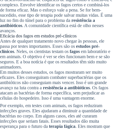
complexo. Envolve identificar os fagos certos e combiná-los
de forma eficaz. Mas o esforço vale a pena. Se for bem-
sucedido, esse tipo de terapia pode salvar muitas vidas. É uma
luz no fim do túnel para o problema da
resistência a
antibióticos
. A comunidade científica está de olho nesses
avanços.
Eficácia dos fagos em estudos pré-clínicos
Antes de qualquer tratamento novo chegar às pessoas, ele
passa por testes importantes. Esses são os
estudos pré-
clínicos
. Neles, os cientistas testam os
fagos
em laboratório e
em animais. O objetivo é ver se eles funcionam bem e se são
seguros. E a boa notícia é que os resultados têm sido muito
animadores.
Em muitos desses estudos, os fagos mostraram ser muito
eficazes. Eles conseguiram combater superbactérias que os
antibióticos não conseguiam mais vencer. Isso é um grande
avanço na luta contra a
resistência a antibióticos
. Os fagos
atacam as bactérias de forma específica, sem prejudicar as
células do hospedeiro. Isso é uma vantagem enorme.
Por exemplo, em testes com animais, os fagos reduziram
infecções graves. Eles ajudaram a diminuir a quantidade de
bactérias no corpo. Em alguns casos, eles até curaram
infecções que seriam fatais. Esses resultados dão muita
esperança para o futuro da
terapia fágica
. Eles mostram que