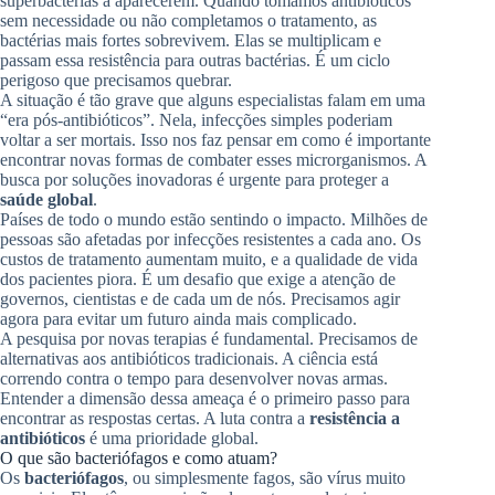
superbactérias a aparecerem. Quando tomamos antibióticos
sem necessidade ou não completamos o tratamento, as
bactérias mais fortes sobrevivem. Elas se multiplicam e
passam essa resistência para outras bactérias. É um ciclo
perigoso que precisamos quebrar.
A situação é tão grave que alguns especialistas falam em uma
“era pós-antibióticos”. Nela, infecções simples poderiam
voltar a ser mortais. Isso nos faz pensar em como é importante
encontrar novas formas de combater esses microrganismos. A
busca por soluções inovadoras é urgente para proteger a
saúde global
.
Países de todo o mundo estão sentindo o impacto. Milhões de
pessoas são afetadas por infecções resistentes a cada ano. Os
custos de tratamento aumentam muito, e a qualidade de vida
dos pacientes piora. É um desafio que exige a atenção de
governos, cientistas e de cada um de nós. Precisamos agir
agora para evitar um futuro ainda mais complicado.
A pesquisa por novas terapias é fundamental. Precisamos de
alternativas aos antibióticos tradicionais. A ciência está
correndo contra o tempo para desenvolver novas armas.
Entender a dimensão dessa ameaça é o primeiro passo para
encontrar as respostas certas. A luta contra a
resistência a
antibióticos
é uma prioridade global.
O que são bacteriófagos e como atuam?
Os
bacteriófagos
, ou simplesmente fagos, são vírus muito