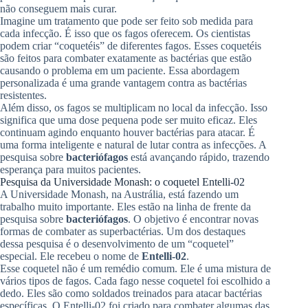
não conseguem mais curar.
Imagine um tratamento que pode ser feito sob medida para
cada infecção. É isso que os fagos oferecem. Os cientistas
podem criar “coquetéis” de diferentes fagos. Esses coquetéis
são feitos para combater exatamente as bactérias que estão
causando o problema em um paciente. Essa abordagem
personalizada é uma grande vantagem contra as bactérias
resistentes.
Além disso, os fagos se multiplicam no local da infecção. Isso
significa que uma dose pequena pode ser muito eficaz. Eles
continuam agindo enquanto houver bactérias para atacar. É
uma forma inteligente e natural de lutar contra as infecções. A
pesquisa sobre
bacteriófagos
está avançando rápido, trazendo
esperança para muitos pacientes.
Pesquisa da Universidade Monash: o coquetel Entelli-02
A Universidade Monash, na Austrália, está fazendo um
trabalho muito importante. Eles estão na linha de frente da
pesquisa sobre
bacteriófagos
. O objetivo é encontrar novas
formas de combater as superbactérias. Um dos destaques
dessa pesquisa é o desenvolvimento de um “coquetel”
especial. Ele recebeu o nome de
Entelli-02
.
Esse coquetel não é um remédio comum. Ele é uma mistura de
vários tipos de fagos. Cada fago nesse coquetel foi escolhido a
dedo. Eles são como soldados treinados para atacar bactérias
específicas. O Entelli-02 foi criado para combater algumas das