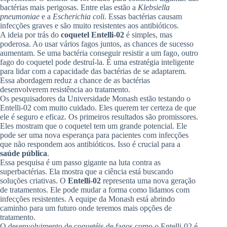
bactérias mais perigosas. Entre elas estão a
Klebsiella
pneumoniae
e a
Escherichia coli
. Essas bactérias causam
infecções graves e são muito resistentes aos antibióticos.
A ideia por trás do
coquetel Entelli-02
é simples, mas
poderosa. Ao usar vários fagos juntos, as chances de sucesso
aumentam. Se uma bactéria conseguir resistir a um fago, outro
fago do coquetel pode destruí-la. É uma estratégia inteligente
para lidar com a capacidade das bactérias de se adaptarem.
Essa abordagem reduz a chance de as bactérias
desenvolverem resistência ao tratamento.
Os pesquisadores da Universidade Monash estão testando o
Entelli-02 com muito cuidado. Eles querem ter certeza de que
ele é seguro e eficaz. Os primeiros resultados são promissores.
Eles mostram que o coquetel tem um grande potencial. Ele
pode ser uma nova esperança para pacientes com infecções
que não respondem aos antibióticos. Isso é crucial para a
saúde pública
.
Essa pesquisa é um passo gigante na luta contra as
superbactérias. Ela mostra que a ciência está buscando
soluções criativas. O
Entelli-02
representa uma nova geração
de tratamentos. Ele pode mudar a forma como lidamos com
infecções resistentes. A equipe da Monash está abrindo
caminho para um futuro onde teremos mais opções de
tratamento.
O desenvolvimento de coquetéis de fagos como o Entelli-02 é