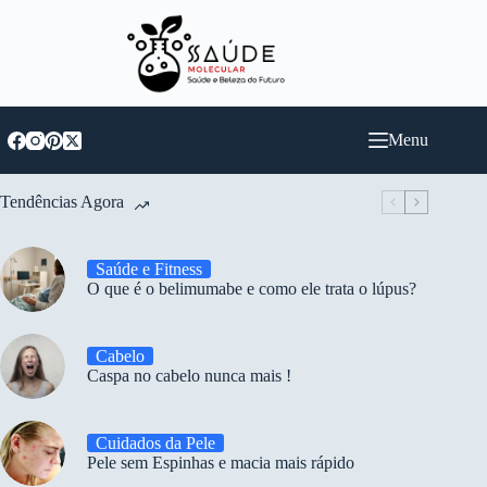
Pular
para
o
conteúdo
Menu
Tendências Agora
Saúde e Fitness
O que é o belimumabe e como ele trata o lúpus?
Cabelo
Caspa no cabelo nunca mais !
Cuidados da Pele
Pele sem Espinhas e macia mais rápido