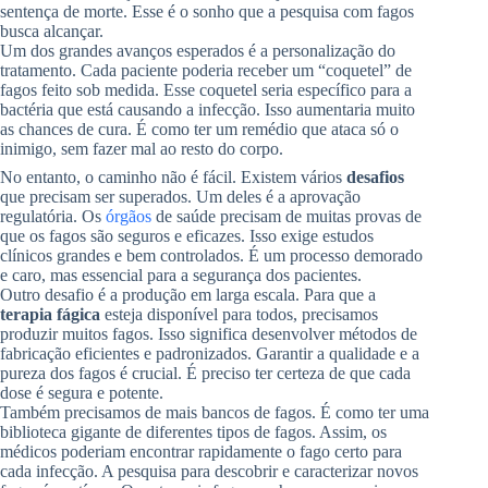
sentença de morte. Esse é o sonho que a pesquisa com fagos
busca alcançar.
Um dos grandes avanços esperados é a personalização do
tratamento. Cada paciente poderia receber um “coquetel” de
fagos feito sob medida. Esse coquetel seria específico para a
bactéria que está causando a infecção. Isso aumentaria muito
as chances de cura. É como ter um remédio que ataca só o
inimigo, sem fazer mal ao resto do corpo.
No entanto, o caminho não é fácil. Existem vários
desafios
que precisam ser superados. Um deles é a aprovação
regulatória. Os
órgãos
de saúde precisam de muitas provas de
que os fagos são seguros e eficazes. Isso exige estudos
clínicos grandes e bem controlados. É um processo demorado
e caro, mas essencial para a segurança dos pacientes.
Outro desafio é a produção em larga escala. Para que a
terapia fágica
esteja disponível para todos, precisamos
produzir muitos fagos. Isso significa desenvolver métodos de
fabricação eficientes e padronizados. Garantir a qualidade e a
pureza dos fagos é crucial. É preciso ter certeza de que cada
dose é segura e potente.
Também precisamos de mais bancos de fagos. É como ter uma
biblioteca gigante de diferentes tipos de fagos. Assim, os
médicos poderiam encontrar rapidamente o fago certo para
cada infecção. A pesquisa para descobrir e caracterizar novos