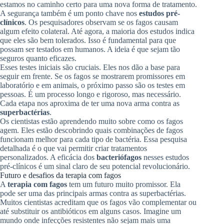
estamos no caminho certo para uma nova forma de tratamento.
A segurança também é um ponto chave nos
estudos pré-
clínicos
. Os pesquisadores observam se os fagos causam
algum efeito colateral. Até agora, a maioria dos estudos indica
que eles são bem tolerados. Isso é fundamental para que
possam ser testados em humanos. A ideia é que sejam tão
seguros quanto eficazes.
Esses testes iniciais são cruciais. Eles nos dão a base para
seguir em frente. Se os fagos se mostrarem promissores em
laboratório e em animais, o próximo passo são os testes em
pessoas. É um processo longo e rigoroso, mas necessário.
Cada etapa nos aproxima de ter uma nova arma contra as
superbactérias
.
Os cientistas estão aprendendo muito sobre como os fagos
agem. Eles estão descobrindo quais combinações de fagos
funcionam melhor para cada tipo de bactéria. Essa pesquisa
detalhada é o que vai permitir criar tratamentos
personalizados. A eficácia dos
bacteriófagos
nesses estudos
pré-clínicos é um sinal claro de seu potencial revolucionário.
Futuro e desafios da terapia com fagos
A
terapia com fagos
tem um futuro muito promissor. Ela
pode ser uma das principais armas contra as superbactérias.
Muitos cientistas acreditam que os fagos vão complementar ou
até substituir os antibióticos em alguns casos. Imagine um
mundo onde infecções resistentes não sejam mais uma