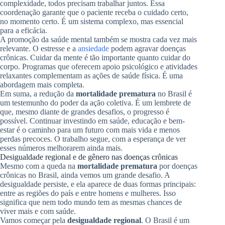
complexidade, todos precisam trabalhar juntos. Essa
coordenação garante que o paciente receba o cuidado certo,
no momento certo. É um sistema complexo, mas essencial
para a eficácia.
A promoção da saúde mental também se mostra cada vez mais
relevante. O estresse e a
ansiedade
podem agravar doenças
crônicas. Cuidar da mente é tão importante quanto cuidar do
corpo. Programas que oferecem apoio psicológico e atividades
relaxantes complementam as ações de saúde física. É uma
abordagem mais completa.
Em suma, a redução da
mortalidade prematura
no Brasil é
um testemunho do poder da ação coletiva. É um lembrete de
que, mesmo diante de grandes desafios, o progresso é
possível. Continuar investindo em saúde, educação e bem-
estar é o caminho para um futuro com mais vida e menos
perdas precoces. O trabalho segue, com a esperança de ver
esses números melhorarem ainda mais.
Desigualdade regional e de gênero nas doenças crônicas
Mesmo com a queda na
mortalidade prematura
por doenças
crônicas no Brasil, ainda vemos um grande desafio. A
desigualdade persiste, e ela aparece de duas formas principais:
entre as regiões do país e entre homens e mulheres. Isso
significa que nem todo mundo tem as mesmas chances de
viver mais e com saúde.
Vamos começar pela
desigualdade regional
. O Brasil é um