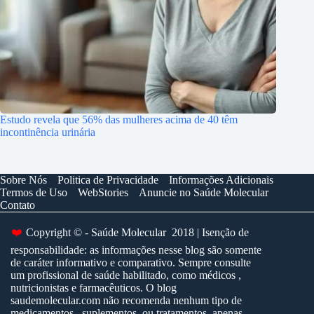
Estudo revela que 56% das mulheres acima de 40 têm
incontinência urinária
Sobre Nós
Politica de Privacidade
Informações Adicionais
Termos de Uso
WebStories
Anuncie no Saúde Molecular
Contato
❤️
Copyright © - Saúde Molecular 2018 | Isenção de
responsabilidade: as informações nesse blog são somente
de caráter informativo e comparativo. Sempre consulte
um profissional de saúde habilitado, como médicos ,
nutricionistas e farmacêuticos. O blog
saudemolecular.com não recomenda nenhum tipo de
medicamentos , suplementos, ou tratamentos, apenas