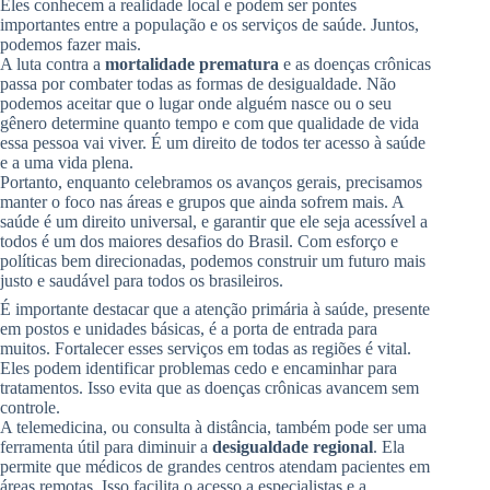
Eles conhecem a realidade local e podem ser pontes
importantes entre a população e os serviços de saúde. Juntos,
podemos fazer mais.
A luta contra a
mortalidade prematura
e as doenças crônicas
passa por combater todas as formas de desigualdade. Não
podemos aceitar que o lugar onde alguém nasce ou o seu
gênero determine quanto tempo e com que qualidade de vida
essa pessoa vai viver. É um direito de todos ter acesso à saúde
e a uma vida plena.
Portanto, enquanto celebramos os avanços gerais, precisamos
manter o foco nas áreas e grupos que ainda sofrem mais. A
saúde é um direito universal, e garantir que ele seja acessível a
todos é um dos maiores desafios do Brasil. Com esforço e
políticas bem direcionadas, podemos construir um futuro mais
justo e saudável para todos os brasileiros.
É importante destacar que a atenção primária à saúde, presente
em postos e unidades básicas, é a porta de entrada para
muitos. Fortalecer esses serviços em todas as regiões é vital.
Eles podem identificar problemas cedo e encaminhar para
tratamentos. Isso evita que as doenças crônicas avancem sem
controle.
A telemedicina, ou consulta à distância, também pode ser uma
ferramenta útil para diminuir a
desigualdade regional
. Ela
permite que médicos de grandes centros atendam pacientes em
áreas remotas. Isso facilita o acesso a especialistas e a