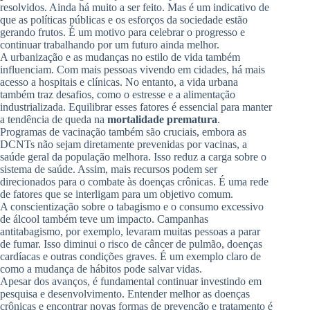
resolvidos. Ainda há muito a ser feito. Mas é um indicativo de
que as políticas públicas e os esforços da sociedade estão
gerando frutos. É um motivo para celebrar o progresso e
continuar trabalhando por um futuro ainda melhor.
A urbanização e as mudanças no estilo de vida também
influenciam. Com mais pessoas vivendo em cidades, há mais
acesso a hospitais e clínicas. No entanto, a vida urbana
também traz desafios, como o estresse e a alimentação
industrializada. Equilibrar esses fatores é essencial para manter
a tendência de queda na
mortalidade prematura
.
Programas de vacinação também são cruciais, embora as
DCNTs não sejam diretamente prevenidas por vacinas, a
saúde geral da população melhora. Isso reduz a carga sobre o
sistema de saúde. Assim, mais recursos podem ser
direcionados para o combate às doenças crônicas. É uma rede
de fatores que se interligam para um objetivo comum.
A conscientização sobre o tabagismo e o consumo excessivo
de álcool também teve um impacto. Campanhas
antitabagismo, por exemplo, levaram muitas pessoas a parar
de fumar. Isso diminui o risco de câncer de pulmão, doenças
cardíacas e outras condições graves. É um exemplo claro de
como a mudança de hábitos pode salvar vidas.
Apesar dos avanços, é fundamental continuar investindo em
pesquisa e desenvolvimento. Entender melhor as doenças
crônicas e encontrar novas formas de prevenção e tratamento é