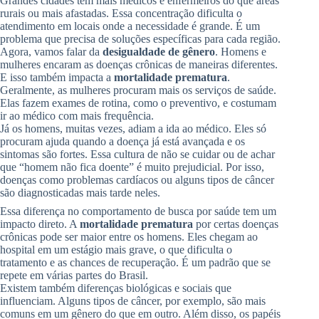
Grandes cidades têm mais médicos e enfermeiros do que áreas
rurais ou mais afastadas. Essa concentração dificulta o
atendimento em locais onde a necessidade é grande. É um
problema que precisa de soluções específicas para cada região.
Agora, vamos falar da
desigualdade de gênero
. Homens e
mulheres encaram as doenças crônicas de maneiras diferentes.
E isso também impacta a
mortalidade prematura
.
Geralmente, as mulheres procuram mais os serviços de saúde.
Elas fazem exames de rotina, como o preventivo, e costumam
ir ao médico com mais frequência.
Já os homens, muitas vezes, adiam a ida ao médico. Eles só
procuram ajuda quando a doença já está avançada e os
sintomas são fortes. Essa cultura de não se cuidar ou de achar
que “homem não fica doente” é muito prejudicial. Por isso,
doenças como problemas cardíacos ou alguns tipos de câncer
são diagnosticadas mais tarde neles.
Essa diferença no comportamento de busca por saúde tem um
impacto direto. A
mortalidade prematura
por certas doenças
crônicas pode ser maior entre os homens. Eles chegam ao
hospital em um estágio mais grave, o que dificulta o
tratamento e as chances de recuperação. É um padrão que se
repete em várias partes do Brasil.
Existem também diferenças biológicas e sociais que
influenciam. Alguns tipos de câncer, por exemplo, são mais
comuns em um gênero do que em outro. Além disso, os papéis