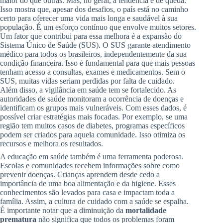
maior do que outras. Mas, no geral, a tendência é de queda.
Isso mostra que, apesar dos desafios, o país está no caminho
certo para oferecer uma vida mais longa e saudável à sua
população. É um esforço contínuo que envolve muitos setores.
Um fator que contribui para essa melhora é a expansão do
Sistema Único de Saúde (SUS). O SUS garante atendimento
médico para todos os brasileiros, independentemente da sua
condição financeira. Isso é fundamental para que mais pessoas
tenham acesso a consultas, exames e medicamentos. Sem o
SUS, muitas vidas seriam perdidas por falta de cuidado.
Além disso, a vigilância em saúde tem se fortalecido. As
autoridades de saúde monitoram a ocorrência de doenças e
identificam os grupos mais vulneráveis. Com esses dados, é
possível criar estratégias mais focadas. Por exemplo, se uma
região tem muitos casos de diabetes, programas específicos
podem ser criados para aquela comunidade. Isso otimiza os
recursos e melhora os resultados.
A educação em saúde também é uma ferramenta poderosa.
Escolas e comunidades recebem informações sobre como
prevenir doenças. Crianças aprendem desde cedo a
importância de uma boa alimentação e da higiene. Esses
conhecimentos são levados para casa e impactam toda a
família. Assim, a cultura de cuidado com a saúde se espalha.
É importante notar que a diminuição da
mortalidade
prematura
não significa que todos os problemas foram