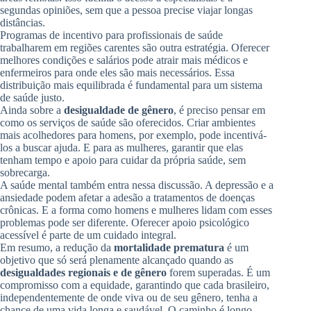
segundas opiniões, sem que a pessoa precise viajar longas
distâncias.
Programas de incentivo para profissionais de saúde
trabalharem em regiões carentes são outra estratégia. Oferecer
melhores condições e salários pode atrair mais médicos e
enfermeiros para onde eles são mais necessários. Essa
distribuição mais equilibrada é fundamental para um sistema
de saúde justo.
Ainda sobre a
desigualdade de gênero
, é preciso pensar em
como os serviços de saúde são oferecidos. Criar ambientes
mais acolhedores para homens, por exemplo, pode incentivá-
los a buscar ajuda. E para as mulheres, garantir que elas
tenham tempo e apoio para cuidar da própria saúde, sem
sobrecarga.
A saúde mental também entra nessa discussão. A depressão e a
ansiedade podem afetar a adesão a tratamentos de doenças
crônicas. E a forma como homens e mulheres lidam com esses
problemas pode ser diferente. Oferecer apoio psicológico
acessível é parte de um cuidado integral.
Em resumo, a redução da
mortalidade prematura
é um
objetivo que só será plenamente alcançado quando as
desigualdades regionais e de gênero
forem superadas. É um
compromisso com a equidade, garantindo que cada brasileiro,
independentemente de onde viva ou de seu gênero, tenha a
chance de uma vida longa e saudável. O caminho é longo,