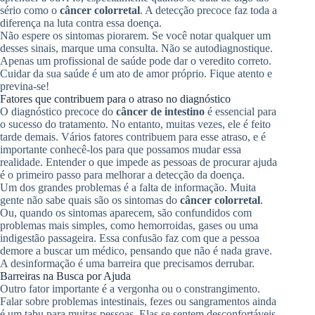
sério como o
câncer colorretal
. A detecção precoce faz toda a
diferença na luta contra essa doença.
Não espere os sintomas piorarem. Se você notar qualquer um
desses sinais, marque uma consulta. Não se autodiagnostique.
Apenas um profissional de saúde pode dar o veredito correto.
Cuidar da sua saúde é um ato de amor próprio. Fique atento e
previna-se!
Fatores que contribuem para o atraso no diagnóstico
O diagnóstico precoce do
câncer de intestino
é essencial para
o sucesso do tratamento. No entanto, muitas vezes, ele é feito
tarde demais. Vários fatores contribuem para esse atraso, e é
importante conhecê-los para que possamos mudar essa
realidade. Entender o que impede as pessoas de procurar ajuda
é o primeiro passo para melhorar a detecção da doença.
Um dos grandes problemas é a falta de informação. Muita
gente não sabe quais são os sintomas do
câncer colorretal
.
Ou, quando os sintomas aparecem, são confundidos com
problemas mais simples, como hemorroidas, gases ou uma
indigestão passageira. Essa confusão faz com que a pessoa
demore a buscar um médico, pensando que não é nada grave.
A desinformação é uma barreira que precisamos derrubar.
Barreiras na Busca por Ajuda
Outro fator importante é a vergonha ou o constrangimento.
Falar sobre problemas intestinais, fezes ou sangramentos ainda
é um tabu para muitas pessoas. Elas se sentem desconfortáveis