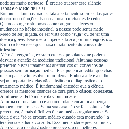
pode ser muito perigoso. É preciso quebrar esse silêncio.
Tabus e o Medo de Falar
Em muitas famílias, não se fala abertamente sobre certas partes
do corpo ou funções. Isso cria uma barreira desde cedo.
Quando surgem sintomas como sangue nas fezes ou
mudanças no hábito intestinal, a pessoa pode sentir medo.
Medo de ser julgada, de ser vista como “suja” ou de ter uma
doença grave. Esse medo impede a busca por um diagnóstico.
É um ciclo vicioso que atrasa o tratamento do
câncer de
intestino
.
Além da vergonha, existem crenças populares que podem
desviar a atenção da medicina tradicional. Algumas pessoas
preferem buscar tratamentos alternativos ou conselhos de
pessoas sem formação médica. Elas podem acreditar que chás
ou simpatias vão resolver o problema. Embora a fé e a cultura
sejam importantes, elas não substituem o diagnóstico e o
tratamento médico. É fundamental entender que a ciência
oferece as melhores chances de cura para o
câncer colorretal
.
A Influência da Família e da Comunidade
A forma como a família e a comunidade encaram a doença
também tem um peso. Se na sua casa não se fala sobre saúde
preventiva, é mais difícil você ir ao médico regularmente. Se a
ideia é que “só se procura médico quando está morrendo”, a
tendência é adiar a consulta. Essa mentalidade precisa mudar.
A prevenção e o diagnóstico precoce são os melhores