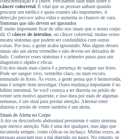
conscientização é a chave. Precisamos falar mais sobre o
câncer colorretal
. É vital que as pessoas saibam quando
procurar um médico e quais exames são importantes. A
detecção precoce salva vidas e aumenta as chances de cura.
Sintomas que não devem ser ignorados
É muito importante ficar de olho nos sinais que o nosso corpo
dá. O
câncer de intestino
, ou câncer colorretal, muitas vezes
mostra sintomas que podem ser confundidos com outras
coisas. Por isso, a gente acaba ignorando. Mas alguns desses
sinais são um alerta vermelho e não devem ser deixados de
lado. Conhecer esses sintomas é o primeiro passo para um
diagnóstico rápido e eficaz.
Um dos sinais mais claros é a presença de sangue nas fezes.
Pode ser sangue vivo, vermelho claro, ou mais escuro,
misturado às fezes. Às vezes, a gente pensa que é hemorroida,
mas é sempre bom investigar. Outra mudança importante é no
hábito intestinal. Se você começa a ter diarreia ou prisão de
ventre sem motivo aparente, e isso dura por mais de algumas
semanas, é um sinal para prestar atenção. Alternar entre
diarreia e prisão de ventre também é um alerta.
Sinais de Alerta no Corpo
A dor ou desconforto abdominal persistente é outro sintoma
que merece atenção. Não é uma dor qualquer, mas algo que
incomoda sempre, como cólicas ou inchaço. Muitas vezes, as
pessoas associam isso a má digestão ou gases. No entanto, se