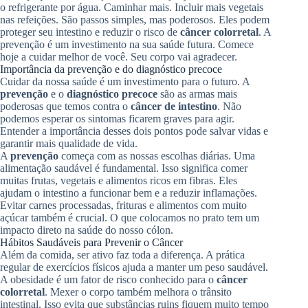
o refrigerante por água. Caminhar mais. Incluir mais vegetais
nas refeições. São passos simples, mas poderosos. Eles podem
proteger seu intestino e reduzir o risco de
câncer colorretal
. A
prevenção é um investimento na sua saúde futura. Comece
hoje a cuidar melhor de você. Seu corpo vai agradecer.
Importância da prevenção e do diagnóstico precoce
Cuidar da nossa saúde é um investimento para o futuro. A
prevenção
e o
diagnóstico precoce
são as armas mais
poderosas que temos contra o
câncer de intestino
. Não
podemos esperar os sintomas ficarem graves para agir.
Entender a importância desses dois pontos pode salvar vidas e
garantir mais qualidade de vida.
A
prevenção
começa com as nossas escolhas diárias. Uma
alimentação saudável é fundamental. Isso significa comer
muitas frutas, vegetais e alimentos ricos em fibras. Eles
ajudam o intestino a funcionar bem e a reduzir inflamações.
Evitar carnes processadas, frituras e alimentos com muito
açúcar também é crucial. O que colocamos no prato tem um
impacto direto na saúde do nosso cólon.
Hábitos Saudáveis para Prevenir o Câncer
Além da comida, ser ativo faz toda a diferença. A prática
regular de exercícios físicos ajuda a manter um peso saudável.
A obesidade é um fator de risco conhecido para o
câncer
colorretal
. Mexer o corpo também melhora o trânsito
intestinal. Isso evita que substâncias ruins fiquem muito tempo