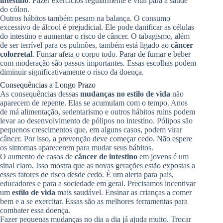
intestino
. Fazer exercícios regularmente é vital para a saúde
do cólon.
Outros hábitos também pesam na balança. O consumo
excessivo de álcool é prejudicial. Ele pode danificar as células
do intestino e aumentar o risco de câncer. O tabagismo, além
de ser terrível para os pulmões, também está ligado ao
câncer
colorretal
. Fumar afeta o corpo todo. Parar de fumar e beber
com moderação são passos importantes. Essas escolhas podem
diminuir significativamente o risco da doença.
Consequências a Longo Prazo
As consequências dessas
mudanças no estilo de vida
não
aparecem de repente. Elas se acumulam com o tempo. Anos
de má alimentação, sedentarismo e outros hábitos ruins podem
levar ao desenvolvimento de pólipos no intestino. Pólipos são
pequenos crescimentos que, em alguns casos, podem virar
câncer. Por isso, a prevenção deve começar cedo. Não espere
os sintomas aparecerem para mudar seus hábitos.
O aumento de casos de
câncer de intestino
em jovens é um
sinal claro. Isso mostra que as novas gerações estão expostas a
esses fatores de risco desde cedo. É um alerta para pais,
educadores e para a sociedade em geral. Precisamos incentivar
um
estilo de vida
mais saudável. Ensinar as crianças a comer
bem e a se exercitar. Essas são as melhores ferramentas para
combater essa doença.
Fazer pequenas mudanças no dia a dia já ajuda muito. Trocar