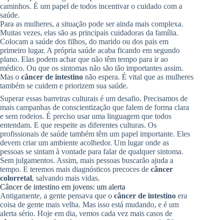
caminhos. É um papel de todos incentivar o cuidado com a
saúde.
Para as mulheres, a situação pode ser ainda mais complexa.
Muitas vezes, elas são as principais cuidadoras da família.
Colocam a saúde dos filhos, do marido ou dos pais em
primeiro lugar. A própria saúde acaba ficando em segundo
plano. Elas podem achar que não têm tempo para ir ao
médico. Ou que os sintomas não são tão importantes assim.
Mas o
câncer de intestino
não espera. É vital que as mulheres
também se cuidem e priorizem sua saúde.
Superar essas barreiras culturais é um desafio. Precisamos de
mais campanhas de conscientização que falem de forma clara
e sem rodeios. É preciso usar uma linguagem que todos
entendam. E que respeite as diferentes culturas. Os
profissionais de saúde também têm um papel importante. Eles
devem criar um ambiente acolhedor. Um lugar onde as
pessoas se sintam à vontade para falar de qualquer sintoma.
Sem julgamentos. Assim, mais pessoas buscarão ajuda a
tempo. E teremos mais diagnósticos precoces de
câncer
colorretal
, salvando mais vidas.
Câncer de intestino em jovens: um alerta
Antigamente, a gente pensava que o
câncer de intestino
era
coisa de gente mais velha. Mas isso está mudando, e é um
alerta sério. Hoje em dia, vemos cada vez mais casos de