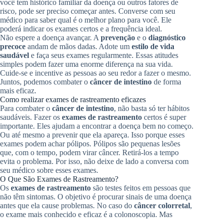
você tem histórico familiar da doença ou outros fatores de
risco, pode ser preciso começar antes. Converse com seu
médico para saber qual é o melhor plano para você. Ele
poderá indicar os exames certos e a frequência ideal.
Não espere a doença avançar. A
prevenção
e o
diagnóstico
precoce
andam de mãos dadas. Adote um
estilo de vida
saudável
e faça seus exames regularmente. Essas atitudes
simples podem fazer uma enorme diferença na sua vida.
Cuide-se e incentive as pessoas ao seu redor a fazer o mesmo.
Juntos, podemos combater o
câncer de intestino
de forma
mais eficaz.
Como realizar exames de rastreamento eficazes
Para combater o
câncer de intestino
, não basta só ter hábitos
saudáveis. Fazer os
exames de rastreamento
certos é super
importante. Eles ajudam a encontrar a doença bem no começo.
Ou até mesmo a prevenir que ela apareça. Isso porque esses
exames podem achar pólipos. Pólipos são pequenas lesões
que, com o tempo, podem virar câncer. Retirá-los a tempo
evita o problema. Por isso, não deixe de lado a conversa com
seu médico sobre esses exames.
O Que São Exames de Rastreamento?
Os
exames de rastreamento
são testes feitos em pessoas que
não têm sintomas. O objetivo é procurar sinais de uma doença
antes que ela cause problemas. No caso do
câncer colorretal
,
o exame mais conhecido e eficaz é a colonoscopia. Mas