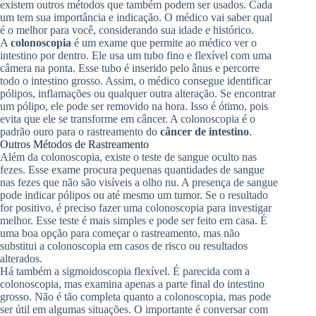
existem outros métodos que também podem ser usados. Cada
um tem sua importância e indicação. O médico vai saber qual
é o melhor para você, considerando sua idade e histórico.
A
colonoscopia
é um exame que permite ao médico ver o
intestino por dentro. Ele usa um tubo fino e flexível com uma
câmera na ponta. Esse tubo é inserido pelo ânus e percorre
todo o intestino grosso. Assim, o médico consegue identificar
pólipos, inflamações ou qualquer outra alteração. Se encontrar
um pólipo, ele pode ser removido na hora. Isso é ótimo, pois
evita que ele se transforme em câncer. A colonoscopia é o
padrão ouro para o rastreamento do
câncer de intestino
.
Outros Métodos de Rastreamento
Além da colonoscopia, existe o teste de sangue oculto nas
fezes. Esse exame procura pequenas quantidades de sangue
nas fezes que não são visíveis a olho nu. A presença de sangue
pode indicar pólipos ou até mesmo um tumor. Se o resultado
for positivo, é preciso fazer uma colonoscopia para investigar
melhor. Esse teste é mais simples e pode ser feito em casa. É
uma boa opção para começar o rastreamento, mas não
substitui a colonoscopia em casos de risco ou resultados
alterados.
Há também a sigmoidoscopia flexível. É parecida com a
colonoscopia, mas examina apenas a parte final do intestino
grosso. Não é tão completa quanto a colonoscopia, mas pode
ser útil em algumas situações. O importante é conversar com