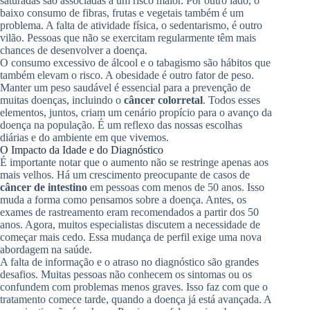
saturadas são associadas a um risco maior. Por outro lado, o
baixo consumo de fibras, frutas e vegetais também é um
problema. A falta de atividade física, o sedentarismo, é outro
vilão. Pessoas que não se exercitam regularmente têm mais
chances de desenvolver a doença.
O consumo excessivo de álcool e o tabagismo são hábitos que
também elevam o risco. A obesidade é outro fator de peso.
Manter um peso saudável é essencial para a prevenção de
muitas doenças, incluindo o
câncer colorretal
. Todos esses
elementos, juntos, criam um cenário propício para o avanço da
doença na população. É um reflexo das nossas escolhas
diárias e do ambiente em que vivemos.
O Impacto da Idade e do Diagnóstico
É importante notar que o aumento não se restringe apenas aos
mais velhos. Há um crescimento preocupante de casos de
câncer de intestino
em pessoas com menos de 50 anos. Isso
muda a forma como pensamos sobre a doença. Antes, os
exames de rastreamento eram recomendados a partir dos 50
anos. Agora, muitos especialistas discutem a necessidade de
começar mais cedo. Essa mudança de perfil exige uma nova
abordagem na saúde.
A falta de informação e o atraso no diagnóstico são grandes
desafios. Muitas pessoas não conhecem os sintomas ou os
confundem com problemas menos graves. Isso faz com que o
tratamento comece tarde, quando a doença já está avançada. A