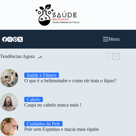
Pular
para
o
conteúdo
Menu
Tendências Agora
Saúde e Fitness
O que é o belimumabe e como ele trata o lúpus?
Cabelo
Caspa no cabelo nunca mais !
Cuidados da Pele
Pele sem Espinhas e macia mais rápido