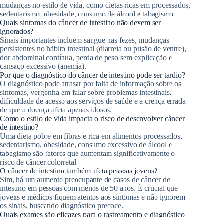
mudanças no estilo de vida, como dietas ricas em processados,
sedentarismo, obesidade, consumo de álcool e tabagismo.
Quais sintomas do câncer de intestino não devem ser
ignorados?
Sinais importantes incluem sangue nas fezes, mudanças
persistentes no hábito intestinal (diarreia ou prisão de ventre),
dor abdominal contínua, perda de peso sem explicação e
cansaço excessivo (anemia).
Por que o diagnóstico do câncer de intestino pode ser tardio?
O diagnóstico pode atrasar por falta de informação sobre os
sintomas, vergonha em falar sobre problemas intestinais,
dificuldade de acesso aos serviços de saúde e a crença errada
de que a doença afeta apenas idosos.
Como o estilo de vida impacta o risco de desenvolver câncer
de intestino?
Uma dieta pobre em fibras e rica em alimentos processados,
sedentarismo, obesidade, consumo excessivo de álcool e
tabagismo são fatores que aumentam significativamente o
risco de câncer colorretal.
O câncer de intestino também afeta pessoas jovens?
Sim, há um aumento preocupante de casos de câncer de
intestino em pessoas com menos de 50 anos. É crucial que
jovens e médicos fiquem atentos aos sintomas e não ignorem
os sinais, buscando diagnóstico precoce.
Quais exames são eficazes para o rastreamento e diagnóstico