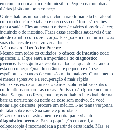
em contato com a parede do intestino. Pequenas caminhadas
diárias já são um bom começo.
Outros hábitos importantes incluem não fumar e beber álcool
com moderação. O tabaco e o excesso de álcool são vilões
para a saúde. Eles aumentam o risco de vários tipos de câncer,
incluindo o de intestino. Fazer essas escolhas saudáveis é um
ato de carinho com o seu corpo. Elas podem diminuir muito as
suas chances de desenvolver a doença.
A Chave do Diagnóstico Precoce
Mesmo com todos os cuidados, o
câncer de intestino
pode
aparecer. É aí que entra a importância do
diagnóstico
precoce
. Isso significa descobrir a doença quando ela ainda
está no começo. Quando o câncer é pequeno e não se
espalhou, as chances de cura são muito maiores. O tratamento
é menos agressivo e a recuperação é mais rápida.
Muitas vezes, os sintomas do
câncer colorretal
são sutis ou
confundidos com outras coisas. Por isso, não ignore nenhum
sinal. Sangue nas fezes, mudanças no hábito intestinal, dor na
barriga persistente ou perda de peso sem motivo. Se você
notar algo diferente, procure um médico. Não tenha vergonha
de falar sobre isso. Sua saúde é prioridade.
Fazer exames de rastreamento é outra parte vital do
diagnóstico precoce
. Para a população em geral, a
colonoscopia é recomendada a partir de certa idade. Mas, se