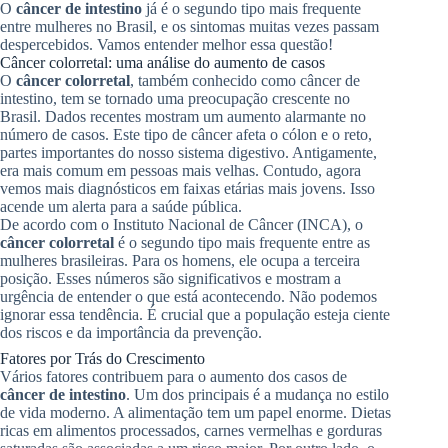
O
câncer de intestino
já é o segundo tipo mais frequente
entre mulheres no Brasil, e os sintomas muitas vezes passam
despercebidos. Vamos entender melhor essa questão!
Câncer colorretal: uma análise do aumento de casos
O
câncer colorretal
, também conhecido como câncer de
intestino, tem se tornado uma preocupação crescente no
Brasil. Dados recentes mostram um aumento alarmante no
número de casos. Este tipo de câncer afeta o cólon e o reto,
partes importantes do nosso sistema digestivo. Antigamente,
era mais comum em pessoas mais velhas. Contudo, agora
vemos mais diagnósticos em faixas etárias mais jovens. Isso
acende um alerta para a saúde pública.
De acordo com o Instituto Nacional de Câncer (INCA), o
câncer colorretal
é o segundo tipo mais frequente entre as
mulheres brasileiras. Para os homens, ele ocupa a terceira
posição. Esses números são significativos e mostram a
urgência de entender o que está acontecendo. Não podemos
ignorar essa tendência. É crucial que a população esteja ciente
dos riscos e da importância da prevenção.
Fatores por Trás do Crescimento
Vários fatores contribuem para o aumento dos casos de
câncer de intestino
. Um dos principais é a mudança no estilo
de vida moderno. A alimentação tem um papel enorme. Dietas
ricas em alimentos processados, carnes vermelhas e gorduras