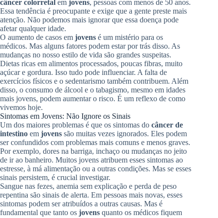
câncer colorretal
em
jovens
, pessoas com menos de 50 anos.
Essa tendência é preocupante e exige que a gente preste mais
atenção. Não podemos mais ignorar que essa doença pode
afetar qualquer idade.
O aumento de casos em
jovens
é um mistério para os
médicos. Mas alguns fatores podem estar por trás disso. As
mudanças no nosso estilo de vida são grandes suspeitas.
Dietas ricas em alimentos processados, poucas fibras, muito
açúcar e gordura. Isso tudo pode influenciar. A falta de
exercícios físicos e o sedentarismo também contribuem. Além
disso, o consumo de álcool e o tabagismo, mesmo em idades
mais jovens, podem aumentar o risco. É um reflexo de como
vivemos hoje.
Sintomas em Jovens: Não Ignore os Sinais
Um dos maiores problemas é que os sintomas do
câncer de
intestino
em
jovens
são muitas vezes ignorados. Eles podem
ser confundidos com problemas mais comuns e menos graves.
Por exemplo, dores na barriga, inchaço ou mudanças no jeito
de ir ao banheiro. Muitos jovens atribuem esses sintomas ao
estresse, à má alimentação ou a outras condições. Mas se esses
sinais persistem, é crucial investigar.
Sangue nas fezes, anemia sem explicação e perda de peso
repentina são sinais de alerta. Em pessoas mais novas, esses
sintomas podem ser atribuídos a outras causas. Mas é
fundamental que tanto os
jovens
quanto os médicos fiquem