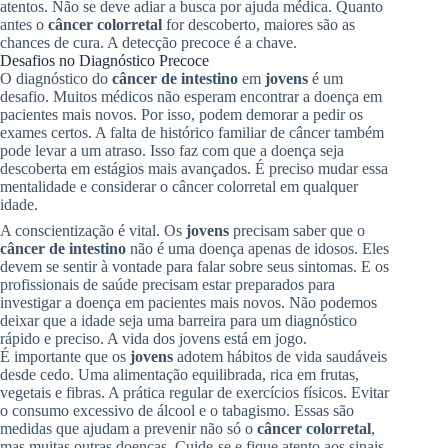
atentos. Não se deve adiar a busca por ajuda médica. Quanto
antes o
câncer colorretal
for descoberto, maiores são as
chances de cura. A detecção precoce é a chave.
Desafios no Diagnóstico Precoce
O diagnóstico do
câncer de intestino
em
jovens
é um
desafio. Muitos médicos não esperam encontrar a doença em
pacientes mais novos. Por isso, podem demorar a pedir os
exames certos. A falta de histórico familiar de câncer também
pode levar a um atraso. Isso faz com que a doença seja
descoberta em estágios mais avançados. É preciso mudar essa
mentalidade e considerar o câncer colorretal em qualquer
idade.
A conscientização é vital. Os
jovens
precisam saber que o
câncer de intestino
não é uma doença apenas de idosos. Eles
devem se sentir à vontade para falar sobre seus sintomas. E os
profissionais de saúde precisam estar preparados para
investigar a doença em pacientes mais novos. Não podemos
deixar que a idade seja uma barreira para um diagnóstico
rápido e preciso. A vida dos jovens está em jogo.
É importante que os
jovens
adotem hábitos de vida saudáveis
desde cedo. Uma alimentação equilibrada, rica em frutas,
vegetais e fibras. A prática regular de exercícios físicos. Evitar
o consumo excessivo de álcool e o tabagismo. Essas são
medidas que ajudam a prevenir não só o
câncer colorretal
,
mas muitas outras doenças. Cuide-se e fique atento aos sinais