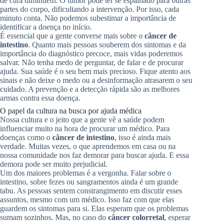
de cura diminuem. O tumor pode ter se espalhado para outras
partes do corpo, dificultando a intervenção. Por isso, cada
minuto conta. Não podemos subestimar a importância de
identificar a doença no início.
É essencial que a gente converse mais sobre o
câncer de
intestino
. Quanto mais pessoas souberem dos sintomas e da
importância do diagnóstico precoce, mais vidas poderemos
salvar. Não tenha medo de perguntar, de falar e de procurar
ajuda. Sua saúde é o seu bem mais precioso. Fique atento aos
sinais e não deixe o medo ou a desinformação atrasarem o seu
cuidado. A prevenção e a detecção rápida são as melhores
armas contra essa doença.
O papel da cultura na busca por ajuda médica
Nossa cultura e o jeito que a gente vê a saúde podem
influenciar muito na hora de procurar um médico. Para
doenças como o
câncer de intestino
, isso é ainda mais
verdade. Muitas vezes, o que aprendemos em casa ou na
nossa comunidade nos faz demorar para buscar ajuda. E essa
demora pode ser muito prejudicial.
Um dos maiores problemas é a vergonha. Falar sobre o
intestino, sobre fezes ou sangramentos ainda é um grande
tabu. As pessoas sentem constrangimento em discutir esses
assuntos, mesmo com um médico. Isso faz com que elas
guardem os sintomas para si. Elas esperam que os problemas
sumam sozinhos. Mas, no caso do
câncer colorretal
, esperar