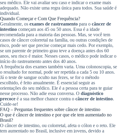
seu médico. Ele vai avaliar seu caso e indicar o exame mais
adequado. Não existe uma regra única para todos. Sua saúde é
individual.
Quando Começar e Com Que Frequência?
Geralmente, os
exames de rastreamento
para o
câncer de
intestino
começam aos 45 ou 50 anos. Essa é a idade
recomendada para a maioria das pessoas. Mas, se você tem
casos de câncer colorretal na família, ou outras condições de
risco, pode ser que precise começar mais cedo. Por exemplo,
se um parente de primeiro grau teve a doença antes dos 60
anos, seu risco é maior. Nesses casos, o médico pode indicar o
início do rastreamento antes dos 40 anos.
A frequência dos exames também varia. Uma colonoscopia, se
o resultado for normal, pode ser repetida a cada 5 ou 10 anos.
Já o teste de sangue oculto nas fezes, se for o método
escolhido, é feito anualmente. É essencial seguir as
orientações do seu médico. Ele é a pessoa certa para te guiar
nesse processo. Não adie essa conversa. O
diagnóstico
precoce
é a sua melhor chance contra o
câncer de intestino
.
Cuide-se!
FAQ – Perguntas frequentes sobre câncer de intestino
O que é câncer de intestino e por que ele tem aumentado no
Brasil?
O câncer de intestino, ou colorretal, afeta o cólon e o reto. Ele
tem aumentado no Brasil, inclusive em jovens, devido a