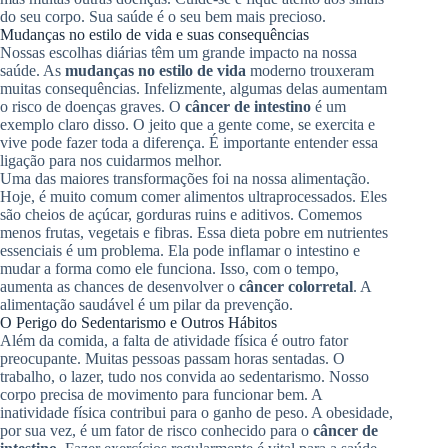
do seu corpo. Sua saúde é o seu bem mais precioso.
Mudanças no estilo de vida e suas consequências
Nossas escolhas diárias têm um grande impacto na nossa
saúde. As
mudanças no estilo de vida
moderno trouxeram
muitas consequências. Infelizmente, algumas delas aumentam
o risco de doenças graves. O
câncer de intestino
é um
exemplo claro disso. O jeito que a gente come, se exercita e
vive pode fazer toda a diferença. É importante entender essa
ligação para nos cuidarmos melhor.
Uma das maiores transformações foi na nossa alimentação.
Hoje, é muito comum comer alimentos ultraprocessados. Eles
são cheios de açúcar, gorduras ruins e aditivos. Comemos
menos frutas, vegetais e fibras. Essa dieta pobre em nutrientes
essenciais é um problema. Ela pode inflamar o intestino e
mudar a forma como ele funciona. Isso, com o tempo,
aumenta as chances de desenvolver o
câncer colorretal
. A
alimentação saudável é um pilar da prevenção.
O Perigo do Sedentarismo e Outros Hábitos
Além da comida, a falta de atividade física é outro fator
preocupante. Muitas pessoas passam horas sentadas. O
trabalho, o lazer, tudo nos convida ao sedentarismo. Nosso
corpo precisa de movimento para funcionar bem. A
inatividade física contribui para o ganho de peso. A obesidade,
por sua vez, é um fator de risco conhecido para o
câncer de