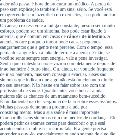
a dor não passa, é hora de procurar um médico. A perda de
peso sem explicação também é um sinal sério. Se você está
emagrecendo sem fazer dieta ou exercícios, isso pode indicar
um problema de saúde.
O cansaço excessivo e a fadiga constante, mesmo sem muito
esforço, podem ser um sintoma. Isso pode estar ligado à
anemia, que é comum em casos de
câncer de intestino
. A
anemia ocorre porque o tumor pode causar pequenos
sangramentos que a gente nem percebe. Com o tempo, essa
perda de sangue leva à falta de ferro e à anemia. Então, se
você se sente sempre sem energia, vale a pena investigar.
Sentir que o intestino não esvaziou completamente depois de
ir ao banheiro é outro sinal. Ou, ainda, ter vontade frequente
de ir ao banheiro, mas sem conseguir evacuar. Esses são
sintomas que indicam que algo não está funcionando direito
no seu intestino. Não hesite em falar sobre isso com um
profissional de saúde. Quanto antes você buscar ajuda,
maiores são as chances de um tratamento bem-sucedido.
É fundamental não ter vergonha de falar sobre esses assuntos.
Muitas pessoas demoram a procurar ajuda por
constrangimento. Mas a sua saúde é mais importante.
Compartilhe seus sintomas com um médico de confiança. Ele
poderá pedir os exames certos para descobrir o que está
acontecendo. Lembre-se, o corpo fala. E a gente precisa
aprender a ouvi-lo, especialmente quando se trata de algo tão