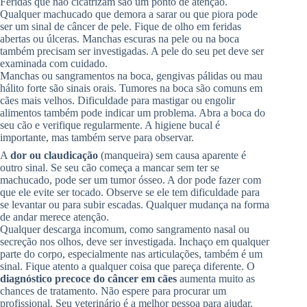
Feridas que não cicatrizam são um ponto de atenção.
Qualquer machucado que demora a sarar ou que piora pode
ser um sinal de câncer de pele. Fique de olho em feridas
abertas ou úlceras. Manchas escuras na pele ou na boca
também precisam ser investigadas. A pele do seu pet deve ser
examinada com cuidado.
Manchas ou sangramentos na boca, gengivas pálidas ou mau
hálito forte são sinais orais. Tumores na boca são comuns em
cães mais velhos. Dificuldade para mastigar ou engolir
alimentos também pode indicar um problema. Abra a boca do
seu cão e verifique regularmente. A higiene bucal é
importante, mas também serve para observar.
A
dor ou claudicação
(manqueira) sem causa aparente é
outro sinal. Se seu cão começa a mancar sem ter se
machucado, pode ser um tumor ósseo. A dor pode fazer com
que ele evite ser tocado. Observe se ele tem dificuldade para
se levantar ou para subir escadas. Qualquer mudança na forma
de andar merece atenção.
Qualquer descarga incomum, como sangramento nasal ou
secreção nos olhos, deve ser investigada. Inchaço em qualquer
parte do corpo, especialmente nas articulações, também é um
sinal. Fique atento a qualquer coisa que pareça diferente. O
diagnóstico precoce do câncer em cães
aumenta muito as
chances de tratamento. Não espere para procurar um
profissional. Seu veterinário é a melhor pessoa para ajudar.