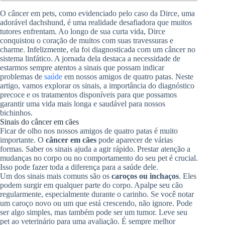
O câncer em pets, como evidenciado pelo caso da Dirce, uma
adorável dachshund, é uma realidade desafiadora que muitos
tutores enfrentam. Ao longo de sua curta vida, Dirce
conquistou o coração de muitos com suas travessuras e
charme. Infelizmente, ela foi diagnosticada com um câncer no
sistema linfático. A jornada dela destaca a necessidade de
estarmos sempre atentos a sinais que possam indicar
problemas de
saúde
em nossos amigos de quatro patas. Neste
artigo, vamos explorar os sinais, a importância do diagnóstico
precoce e os tratamentos disponíveis para que possamos
garantir uma vida mais longa e saudável para nossos
bichinhos.
Sinais do câncer em cães
Ficar de olho nos nossos amigos de quatro patas é muito
importante. O
câncer em cães
pode aparecer de várias
formas. Saber os sinais ajuda a agir rápido. Prestar atenção a
mudanças no corpo ou no comportamento do seu pet é crucial.
Isso pode fazer toda a diferença para a saúde dele.
Um dos sinais mais comuns são os
caroços ou inchaços
. Eles
podem surgir em qualquer parte do corpo. Apalpe seu cão
regularmente, especialmente durante o carinho. Se você notar
um caroço novo ou um que está crescendo, não ignore. Pode
ser algo simples, mas também pode ser um tumor. Leve seu
pet ao veterinário para uma avaliação. É sempre melhor