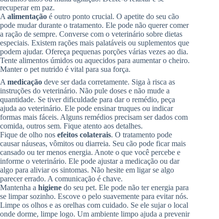
recuperar em paz.
A
alimentação
é outro ponto crucial. O apetite do seu cão
pode mudar durante o tratamento. Ele pode não querer comer
a ração de sempre. Converse com o veterinário sobre dietas
especiais. Existem rações mais palatáveis ou suplementos que
podem ajudar. Ofereça pequenas porções várias vezes ao dia.
Tente alimentos úmidos ou aquecidos para aumentar o cheiro.
Manter o pet nutrido é vital para sua força.
A
medicação
deve ser dada corretamente. Siga à risca as
instruções do veterinário. Não pule doses e não mude a
quantidade. Se tiver dificuldade para dar o remédio, peça
ajuda ao veterinário. Ele pode ensinar truques ou indicar
formas mais fáceis. Alguns remédios precisam ser dados com
comida, outros sem. Fique atento aos detalhes.
Fique de olho nos
efeitos colaterais
. O tratamento pode
causar náuseas, vômitos ou diarreia. Seu cão pode ficar mais
cansado ou ter menos energia. Anote o que você percebe e
informe o veterinário. Ele pode ajustar a medicação ou dar
algo para aliviar os sintomas. Não hesite em ligar se algo
parecer errado. A comunicação é chave.
Mantenha a
higiene
do seu pet. Ele pode não ter energia para
se limpar sozinho. Escove o pelo suavemente para evitar nós.
Limpe os olhos e as orelhas com cuidado. Se ele sujar o local
onde dorme, limpe logo. Um ambiente limpo ajuda a prevenir