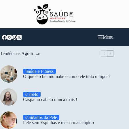
Pular
para
o
conteúdo
Menu
Tendências Agora
Saúde e Fitness
O que é o belimumabe e como ele trata o lúpus?
Cabelo
Caspa no cabelo nunca mais !
Cuidados da Pele
Pele sem Espinhas e macia mais rápido