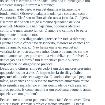
do seu pet é sempre a prioridade. Uma boa alimentação e um
ambiente tranquilo fazem a diferença.
Acompanhar de perto o seu pet durante o tratamento é
fundamental. Observe qualquer mudança e converse com o
veterinário. Ele é seu melhor aliado nessa jornada. O objetivo
é sempre dar ao seu amigo a melhor qualidade de vida
possível. Mesmo que não haja cura, podemos oferecer
conforto e mais tempo juntos. O amor e o carinho são parte
importante do tratamento.
Lembre-se que o
diagnóstico precoce
faz toda a diferença.
Quanto antes o câncer for descoberto, maiores as chances de
um tratamento eficaz. Não hesite em levar seu pet ao
veterinário se notar algo estranho. Com o tratamento certo e
muito amor, seu pet pode ter uma vida feliz e confortável. A
dedicação dos tutores é um fator chave para o sucesso.
Importância do diagnóstico precoce
Descobrir o
câncer em pets
cedo é um dos maiores presentes
que podemos dar a eles. A
importância do diagnóstico
precoce
não pode ser exagerada. Quando a doença é pega no
início, as chances de sucesso no tratamento aumentam muito.
Isso significa mais tempo e mais qualidade de vida para seu
amigo peludo. É como encontrar um problema pequeno antes
que ele vire um problemão.
Pense bem: um tumor pequeno é mais fácil de remover. Uma
cirurgia pode ser mais simples e menos invasiva. O pet se