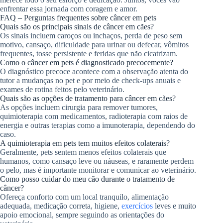
enfrentar essa jornada com coragem e amor.
FAQ – Perguntas frequentes sobre câncer em pets
Quais são os principais sinais de câncer em cães?
Os sinais incluem caroços ou inchaços, perda de peso sem
motivo, cansaço, dificuldade para urinar ou defecar, vômitos
frequentes, tosse persistente e feridas que não cicatrizam.
Como o câncer em pets é diagnosticado precocemente?
O diagnóstico precoce acontece com a observação atenta do
tutor a mudanças no pet e por meio de check-ups anuais e
exames de rotina feitos pelo veterinário.
Quais são as opções de tratamento para câncer em cães?
As opções incluem cirurgia para remover tumores,
quimioterapia com medicamentos, radioterapia com raios de
energia e outras terapias como a imunoterapia, dependendo do
caso.
A quimioterapia em pets tem muitos efeitos colaterais?
Geralmente, pets sentem menos efeitos colaterais que
humanos, como cansaço leve ou náuseas, e raramente perdem
o pelo, mas é importante monitorar e comunicar ao veterinário.
Como posso cuidar do meu cão durante o tratamento de
câncer?
Ofereça conforto com um local tranquilo, alimentação
adequada, medicação correta, higiene,
exercícios
leves e muito
apoio emocional, sempre seguindo as orientações do