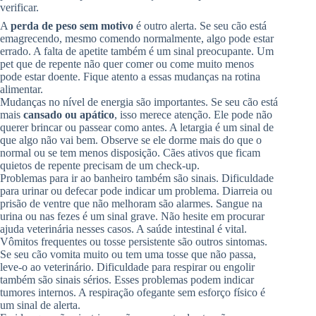
verificar.
A
perda de peso sem motivo
é outro alerta. Se seu cão está
emagrecendo, mesmo comendo normalmente, algo pode estar
errado. A falta de apetite também é um sinal preocupante. Um
pet que de repente não quer comer ou come muito menos
pode estar doente. Fique atento a essas mudanças na rotina
alimentar.
Mudanças no nível de energia são importantes. Se seu cão está
mais
cansado ou apático
, isso merece atenção. Ele pode não
querer brincar ou passear como antes. A letargia é um sinal de
que algo não vai bem. Observe se ele dorme mais do que o
normal ou se tem menos disposição. Cães ativos que ficam
quietos de repente precisam de um check-up.
Problemas para ir ao banheiro também são sinais. Dificuldade
para urinar ou defecar pode indicar um problema. Diarreia ou
prisão de ventre que não melhoram são alarmes. Sangue na
urina ou nas fezes é um sinal grave. Não hesite em procurar
ajuda veterinária nesses casos. A saúde intestinal é vital.
Vômitos frequentes ou tosse persistente são outros sintomas.
Se seu cão vomita muito ou tem uma tosse que não passa,
leve-o ao veterinário. Dificuldade para respirar ou engolir
também são sinais sérios. Esses problemas podem indicar
tumores internos. A respiração ofegante sem esforço físico é
um sinal de alerta.