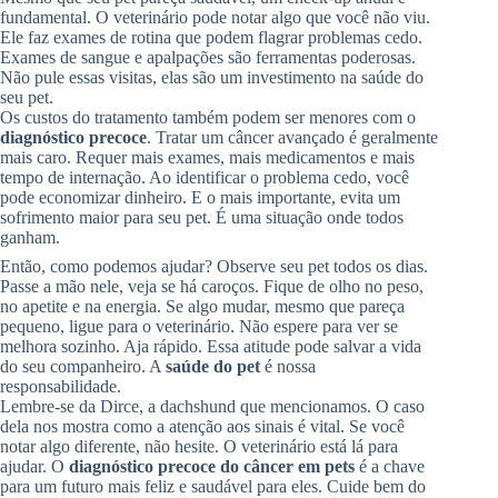
fundamental. O veterinário pode notar algo que você não viu.
Ele faz exames de rotina que podem flagrar problemas cedo.
Exames de sangue e apalpações são ferramentas poderosas.
Não pule essas visitas, elas são um investimento na saúde do
seu pet.
Os custos do tratamento também podem ser menores com o
diagnóstico precoce
. Tratar um câncer avançado é geralmente
mais caro. Requer mais exames, mais medicamentos e mais
tempo de internação. Ao identificar o problema cedo, você
pode economizar dinheiro. E o mais importante, evita um
sofrimento maior para seu pet. É uma situação onde todos
ganham.
Então, como podemos ajudar? Observe seu pet todos os dias.
Passe a mão nele, veja se há caroços. Fique de olho no peso,
no apetite e na energia. Se algo mudar, mesmo que pareça
pequeno, ligue para o veterinário. Não espere para ver se
melhora sozinho. Aja rápido. Essa atitude pode salvar a vida
do seu companheiro. A
saúde do pet
é nossa
responsabilidade.
Lembre-se da Dirce, a dachshund que mencionamos. O caso
dela nos mostra como a atenção aos sinais é vital. Se você
notar algo diferente, não hesite. O veterinário está lá para
ajudar. O
diagnóstico precoce do câncer em pets
é a chave
para um futuro mais feliz e saudável para eles. Cuide bem do