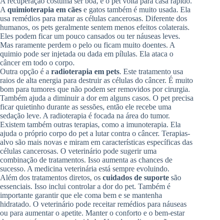
A recuperação costuma ser boa, e o pet volta para casa rápido.
A
quimioterapia em cães
e gatos também é muito usada. Ela
usa remédios para matar as células cancerosas. Diferente dos
humanos, os pets geralmente sentem menos efeitos colaterais.
Eles podem ficar um pouco cansados ou ter náuseas leves.
Mas raramente perdem o pelo ou ficam muito doentes. A
quimio pode ser injetada ou dada em pílulas. Ela ataca o
câncer em todo o corpo.
Outra opção é a
radioterapia em pets
. Este tratamento usa
raios de alta energia para destruir as células do câncer. É muito
bom para tumores que não podem ser removidos por cirurgia.
Também ajuda a diminuir a dor em alguns casos. O pet precisa
ficar quietinho durante as sessões, então ele recebe uma
sedação leve. A radioterapia é focada na área do tumor.
Existem também outras terapias, como a imunoterapia. Ela
ajuda o próprio corpo do pet a lutar contra o câncer. Terapias-
alvo são mais novas e miram em características específicas das
células cancerosas. O veterinário pode sugerir uma
combinação de tratamentos. Isso aumenta as chances de
sucesso. A medicina veterinária está sempre evoluindo.
Além dos tratamentos diretos, os
cuidados de suporte
são
essenciais. Isso inclui controlar a dor do pet. Também é
importante garantir que ele coma bem e se mantenha
hidratado. O veterinário pode receitar remédios para náuseas
ou para aumentar o apetite. Manter o conforto e o bem-estar