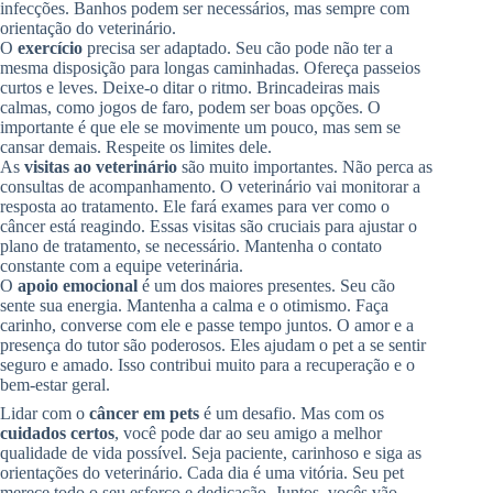
infecções. Banhos podem ser necessários, mas sempre com
orientação do veterinário.
O
exercício
precisa ser adaptado. Seu cão pode não ter a
mesma disposição para longas caminhadas. Ofereça passeios
curtos e leves. Deixe-o ditar o ritmo. Brincadeiras mais
calmas, como jogos de faro, podem ser boas opções. O
importante é que ele se movimente um pouco, mas sem se
cansar demais. Respeite os limites dele.
As
visitas ao veterinário
são muito importantes. Não perca as
consultas de acompanhamento. O veterinário vai monitorar a
resposta ao tratamento. Ele fará exames para ver como o
câncer está reagindo. Essas visitas são cruciais para ajustar o
plano de tratamento, se necessário. Mantenha o contato
constante com a equipe veterinária.
O
apoio emocional
é um dos maiores presentes. Seu cão
sente sua energia. Mantenha a calma e o otimismo. Faça
carinho, converse com ele e passe tempo juntos. O amor e a
presença do tutor são poderosos. Eles ajudam o pet a se sentir
seguro e amado. Isso contribui muito para a recuperação e o
bem-estar geral.
Lidar com o
câncer em pets
é um desafio. Mas com os
cuidados certos
, você pode dar ao seu amigo a melhor
qualidade de vida possível. Seja paciente, carinhoso e siga as
orientações do veterinário. Cada dia é uma vitória. Seu pet
merece todo o seu esforço e dedicação. Juntos, vocês vão