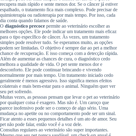
recupera mais rápido e sente menos dor. Se o câncer já estiver
espalhado, o tratamento fica mais complexo. Pode precisar de
quimioterapia ou radioterapia por mais tempo. Por isso, cada
dia conta quando falamos de saúde.
O
diagnóstico precoce
permite ao veterinário escolher as
melhores opções. Ele pode indicar um tratamento mais eficaz
para o tipo específico de câncer. Às vezes, um tratamento
simples pode resolver tudo. Se esperamos muito, as opções
podem ser limitadas. O objetivo é sempre dar ao pet a melhor
chance de recuperação. E isso começa com a detecção rápida.
Além de aumentar as chances de cura, o diagnóstico cedo
melhora a qualidade de vida. O pet sente menos dor e
desconforto. Ele pode continuar brincando e vivendo
normalmente por mais tempo. Um tratamento iniciado cedo
geralmente é menos agressivo. Isso significa menos efeitos
colaterais e mais bem-estar para o animal. Ninguém quer ver
seu pet sofrendo.
Muitas vezes, as pessoas pensam que levar o pet ao veterinário
por qualquer coisa é exagero. Mas não é. Um caroço que
parece inofensivo pode ser o começo de algo sério. Uma
mudança no apetite ou no comportamento pode ser um sinal.
Ficar atento a esses pequenos detalhes é um ato de amor. Seu
pet não pode falar, então você é a voz dele.
Consultas regulares ao veterinário são super importantes.
Mesmo que seu pet pareça saudável, um check-up anual é