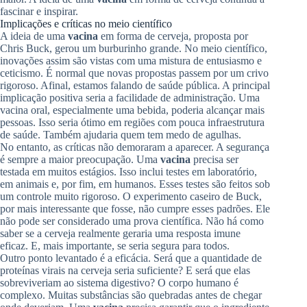
fascinar e inspirar.
Implicações e críticas no meio científico
A ideia de uma
vacina
em forma de cerveja, proposta por
Chris Buck, gerou um burburinho grande. No meio científico,
inovações assim são vistas com uma mistura de entusiasmo e
ceticismo. É normal que novas propostas passem por um crivo
rigoroso. Afinal, estamos falando de saúde pública. A principal
implicação positiva seria a facilidade de administração. Uma
vacina oral, especialmente uma bebida, poderia alcançar mais
pessoas. Isso seria ótimo em regiões com pouca infraestrutura
de saúde. Também ajudaria quem tem medo de agulhas.
No entanto, as críticas não demoraram a aparecer. A segurança
é sempre a maior preocupação. Uma
vacina
precisa ser
testada em muitos estágios. Isso inclui testes em laboratório,
em animais e, por fim, em humanos. Esses testes são feitos sob
um controle muito rigoroso. O experimento caseiro de Buck,
por mais interessante que fosse, não cumpre esses padrões. Ele
não pode ser considerado uma prova científica. Não há como
saber se a cerveja realmente geraria uma resposta imune
eficaz. E, mais importante, se seria segura para todos.
Outro ponto levantado é a eficácia. Será que a quantidade de
proteínas virais na cerveja seria suficiente? E será que elas
sobreviveriam ao sistema digestivo? O corpo humano é
complexo. Muitas substâncias são quebradas antes de chegar