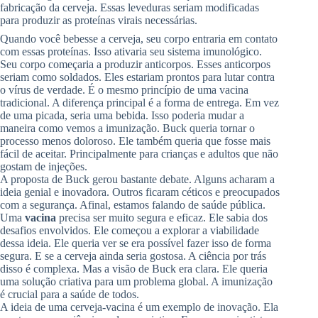
fabricação da cerveja. Essas leveduras seriam modificadas
para produzir as proteínas virais necessárias.
Quando você bebesse a cerveja, seu corpo entraria em contato
com essas proteínas. Isso ativaria seu sistema imunológico.
Seu corpo começaria a produzir anticorpos. Esses anticorpos
seriam como soldados. Eles estariam prontos para lutar contra
o vírus de verdade. É o mesmo princípio de uma vacina
tradicional. A diferença principal é a forma de entrega. Em vez
de uma picada, seria uma bebida. Isso poderia mudar a
maneira como vemos a imunização. Buck queria tornar o
processo menos doloroso. Ele também queria que fosse mais
fácil de aceitar. Principalmente para crianças e adultos que não
gostam de injeções.
A proposta de Buck gerou bastante debate. Alguns acharam a
ideia genial e inovadora. Outros ficaram céticos e preocupados
com a segurança. Afinal, estamos falando de saúde pública.
Uma
vacina
precisa ser muito segura e eficaz. Ele sabia dos
desafios envolvidos. Ele começou a explorar a viabilidade
dessa ideia. Ele queria ver se era possível fazer isso de forma
segura. E se a cerveja ainda seria gostosa. A ciência por trás
disso é complexa. Mas a visão de Buck era clara. Ele queria
uma solução criativa para um problema global. A imunização
é crucial para a saúde de todos.
A ideia de uma cerveja-vacina é um exemplo de inovação. Ela