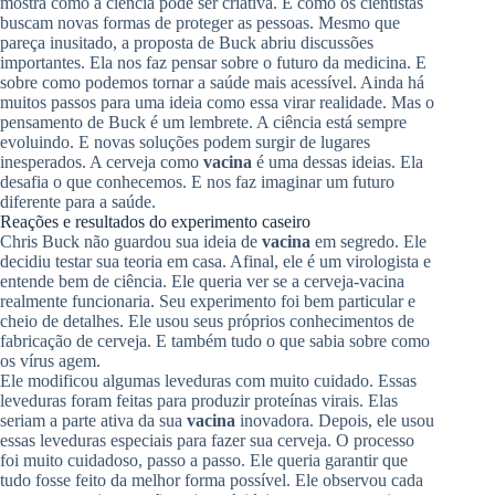
mostra como a ciência pode ser criativa. E como os cientistas
buscam novas formas de proteger as pessoas. Mesmo que
pareça inusitado, a proposta de Buck abriu discussões
importantes. Ela nos faz pensar sobre o futuro da medicina. E
sobre como podemos tornar a saúde mais acessível. Ainda há
muitos passos para uma ideia como essa virar realidade. Mas o
pensamento de Buck é um lembrete. A ciência está sempre
evoluindo. E novas soluções podem surgir de lugares
inesperados. A cerveja como
vacina
é uma dessas ideias. Ela
desafia o que conhecemos. E nos faz imaginar um futuro
diferente para a saúde.
Reações e resultados do experimento caseiro
Chris Buck não guardou sua ideia de
vacina
em segredo. Ele
decidiu testar sua teoria em casa. Afinal, ele é um virologista e
entende bem de ciência. Ele queria ver se a cerveja-vacina
realmente funcionaria. Seu experimento foi bem particular e
cheio de detalhes. Ele usou seus próprios conhecimentos de
fabricação de cerveja. E também tudo o que sabia sobre como
os vírus agem.
Ele modificou algumas leveduras com muito cuidado. Essas
leveduras foram feitas para produzir proteínas virais. Elas
seriam a parte ativa da sua
vacina
inovadora. Depois, ele usou
essas leveduras especiais para fazer sua cerveja. O processo
foi muito cuidadoso, passo a passo. Ele queria garantir que
tudo fosse feito da melhor forma possível. Ele observou cada