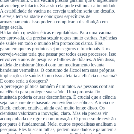
onde deveriam. Uma
vacina
precisa garantir que o ingrediente
ativo chegue intacto. Só assim ela pode estimular a imunidade.
A estabilidade da vacina na cerveja também seria um desafio.
Cerveja tem validade e condições específicas de
armazenamento. Isso poderia complicar a distribuição em
larga escala.
Há também questões éticas e regulatórias. Para uma
vacina
ser aprovada, ela precisa seguir regras muito estritas. Agências
de saúde em todo o mundo têm protocolos claros. Elas
garantem que os produtos sejam seguros e funcionais. Uma
cerveja-vacina teria que passar por todos esses processos. Isso
envolveria anos de pesquisa e bilhões de dólares. Além disso,
a ideia de misturar álcool com um medicamento levanta
bandeiras vermelhas. O consumo de álcool tem suas próprias
implicações de saúde. Como isso afetaria a eficácia da vacina?
E como seria a dosagem?
A percepção pública também é um fator. As pessoas confiam
na ciência para proteger sua saúde. Uma proposta tão
inusitada poderia causar desconfiança. É crucial que a ciência
seja transparente e baseada em evidências sólidas. A ideia de
Buck, embora criativa, ainda está muito longe disso. Os
cientistas valorizam a inovação, claro. Mas ela precisa vir
acompanhada de rigor e comprovação. O processo de revisão
por pares é fundamental. Nele, outros especialistas analisam a
pesquisa. Eles buscam falhas, pedem mais dados e garantem a