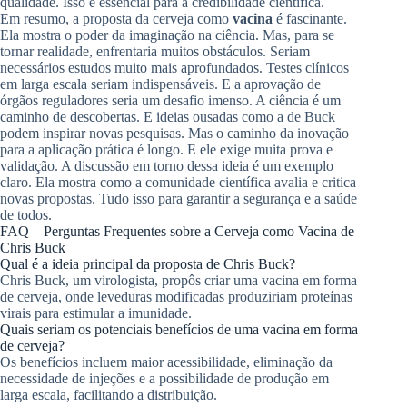
qualidade. Isso é essencial para a credibilidade científica.
Em resumo, a proposta da cerveja como
vacina
é fascinante.
Ela mostra o poder da imaginação na ciência. Mas, para se
tornar realidade, enfrentaria muitos obstáculos. Seriam
necessários estudos muito mais aprofundados. Testes clínicos
em larga escala seriam indispensáveis. E a aprovação de
órgãos reguladores seria um desafio imenso. A ciência é um
caminho de descobertas. E ideias ousadas como a de Buck
podem inspirar novas pesquisas. Mas o caminho da inovação
para a aplicação prática é longo. E ele exige muita prova e
validação. A discussão em torno dessa ideia é um exemplo
claro. Ela mostra como a comunidade científica avalia e critica
novas propostas. Tudo isso para garantir a segurança e a saúde
de todos.
FAQ – Perguntas Frequentes sobre a Cerveja como Vacina de
Chris Buck
Qual é a ideia principal da proposta de Chris Buck?
Chris Buck, um virologista, propôs criar uma vacina em forma
de cerveja, onde leveduras modificadas produziriam proteínas
virais para estimular a imunidade.
Quais seriam os potenciais benefícios de uma vacina em forma
de cerveja?
Os benefícios incluem maior acessibilidade, eliminação da
necessidade de injeções e a possibilidade de produção em
larga escala, facilitando a distribuição.