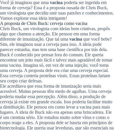
Você já imaginou que uma
vacina
poderia ser ingerida em
forma de cerveja? Essa é a proposta ousada de Chris Buck,
um virologista que decidiu unir suas paixões e conhecimentos.
Vamos explorar essa ideia intrigante!
A proposta de Chris Buck: cerveja como vacina
Chris Buck, um virologista com ideias bem criativas, propôs
algo que chamou a atenção. Ele pensou em uma forma
diferente de imunização. Que tal uma
vacina
que você bebe?
Sim, ele imaginou usar a cerveja para isso. A ideia pode
parecer estranha, mas tem uma base científica por trás dela.
Buck é conhecido por pensar fora do comum. Ele queria
encontrar um jeito mais fácil e talvez mais agradável de tomar
uma vacina. Imagina só, em vez de uma injeção, você toma
uma cerveja. A proposta dele era criar uma cerveja especial.
Essa cerveja conteria proteínas virais. Essas proteínas fariam
seu corpo criar defesas.
Ele acreditava que essa forma de imunização seria mais
acessível. Muitas pessoas têm medo de agulhas. Uma cerveja
poderia mudar essa percepção. Além disso, a produção de
cerveja já existe em grande escala. Isso poderia facilitar muito
a distribuição. Ele pensou em como levar a vacina para mais
lugares. A ideia de Buck não era apenas uma brincadeira. Ele
é um cientista sério. Ele estudou muito sobre vírus e como o
corpo reage a eles. A proposta dele se baseia em princípios de
biotecnologia. Ele queria usar leveduras, que são essenciais na