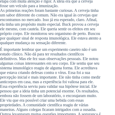
etapa com muita atenção e rigor. A ideia era que a cerveja
fosse um veículo para a imunização.
As primeiras reações foram bastante curiosas. A cerveja tinha
um sabor diferente do comum. Não era igual às cervejas que
encontramos no mercado. Isso já era esperado, claro. Afinal,
ela tinha um propósito muito especial. Buck provou a cerveja
ele mesmo, com cautela. Ele queria sentir os efeitos em seu
próprio corpo. Ele monitorou seu organismo de perto. Buscou
por qualquer sinal de resposta imunológica. Ele estava atento a
qualquer mudança ou sensação diferente.
É importante lembrar que um experimento caseiro não é um
estudo clínico. Não dá para ter resultados científicos
definitivos. Mas ele fez suas observações pessoais. Ele notou
algumas coisas interessantes em seu corpo. Ele sentiu que seu
sistema imunológico reagiu de alguma forma. Ele acreditava
que estava criando defesas contra o vírus. Essa foi a sua
percepção inicial e mais importante. Ele não tinha como medir
anticorpos em casa, mas a experiência foi valiosa para ele.
Essa experiência serviu para validar sua hipótese inicial. Ele
pensou que a ideia tinha um potencial enorme. Os resultados,
embora não fossem de um laboratório, o encorajaram muito.
Ele viu que era possível criar uma bebida com essas
propriedades. A comunidade científica reagiu de várias
maneiras. Alguns colegas ficaram intrigados com a ousadia.
Outros levantaram muitas questões importantes. A segurança é