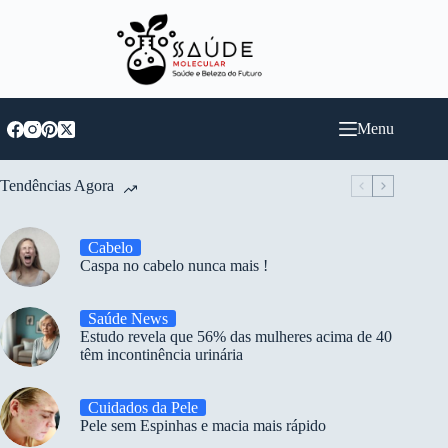
Pular
para
o
conteúdo
Menu
Tendências Agora
Cabelo
Caspa no cabelo nunca mais !
Saúde News
Estudo revela que 56% das mulheres acima de 40
têm incontinência urinária
Cuidados da Pele
Pele sem Espinhas e macia mais rápido