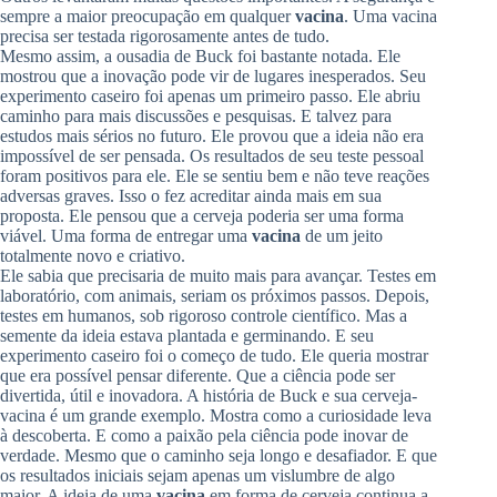
sempre a maior preocupação em qualquer
vacina
. Uma vacina
precisa ser testada rigorosamente antes de tudo.
Mesmo assim, a ousadia de Buck foi bastante notada. Ele
mostrou que a inovação pode vir de lugares inesperados. Seu
experimento caseiro foi apenas um primeiro passo. Ele abriu
caminho para mais discussões e pesquisas. E talvez para
estudos mais sérios no futuro. Ele provou que a ideia não era
impossível de ser pensada. Os resultados de seu teste pessoal
foram positivos para ele. Ele se sentiu bem e não teve reações
adversas graves. Isso o fez acreditar ainda mais em sua
proposta. Ele pensou que a cerveja poderia ser uma forma
viável. Uma forma de entregar uma
vacina
de um jeito
totalmente novo e criativo.
Ele sabia que precisaria de muito mais para avançar. Testes em
laboratório, com animais, seriam os próximos passos. Depois,
testes em humanos, sob rigoroso controle científico. Mas a
semente da ideia estava plantada e germinando. E seu
experimento caseiro foi o começo de tudo. Ele queria mostrar
que era possível pensar diferente. Que a ciência pode ser
divertida, útil e inovadora. A história de Buck e sua cerveja-
vacina é um grande exemplo. Mostra como a curiosidade leva
à descoberta. E como a paixão pela ciência pode inovar de
verdade. Mesmo que o caminho seja longo e desafiador. E que
os resultados iniciais sejam apenas um vislumbre de algo
maior. A ideia de uma
vacina
em forma de cerveja continua a