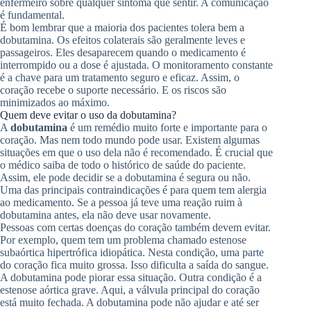
enfermeiro sobre qualquer sintoma que sentir. A comunicação
é fundamental.
É bom lembrar que a maioria dos pacientes tolera bem a
dobutamina. Os efeitos colaterais são geralmente leves e
passageiros. Eles desaparecem quando o medicamento é
interrompido ou a dose é ajustada. O monitoramento constante
é a chave para um tratamento seguro e eficaz. Assim, o
coração recebe o suporte necessário. E os riscos são
minimizados ao máximo.
Quem deve evitar o uso da dobutamina?
A
dobutamina
é um remédio muito forte e importante para o
coração. Mas nem todo mundo pode usar. Existem algumas
situações em que o uso dela não é recomendado. É crucial que
o médico saiba de todo o histórico de saúde do paciente.
Assim, ele pode decidir se a dobutamina é segura ou não.
Uma das principais contraindicações é para quem tem alergia
ao medicamento. Se a pessoa já teve uma reação ruim à
dobutamina antes, ela não deve usar novamente.
Pessoas com certas doenças do coração também devem evitar.
Por exemplo, quem tem um problema chamado estenose
subaórtica hipertrófica idiopática. Nesta condição, uma parte
do coração fica muito grossa. Isso dificulta a saída do sangue.
A dobutamina pode piorar essa situação. Outra condição é a
estenose aórtica grave. Aqui, a válvula principal do coração
está muito fechada. A dobutamina pode não ajudar e até ser