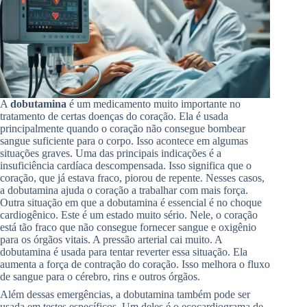
A
dobutamina
é um medicamento muito importante no
tratamento de certas doenças do coração. Ela é usada
principalmente quando o coração não consegue bombear
sangue suficiente para o corpo. Isso acontece em algumas
situações graves. Uma das principais indicações é a
insuficiência cardíaca descompensada. Isso significa que o
coração, que já estava fraco, piorou de repente. Nesses casos,
a dobutamina ajuda o coração a trabalhar com mais força.
Outra situação em que a dobutamina é essencial é no choque
cardiogênico. Este é um estado muito sério. Nele, o coração
está tão fraco que não consegue fornecer sangue e oxigênio
para os órgãos vitais. A pressão arterial cai muito. A
dobutamina é usada para tentar reverter essa situação. Ela
aumenta a força de contração do coração. Isso melhora o fluxo
de sangue para o cérebro, rins e outros órgãos.
Além dessas emergências, a dobutamina também pode ser
usada em testes específicos. Um deles é o ecocardiograma de