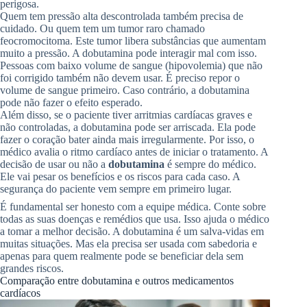
perigosa.
Quem tem pressão alta descontrolada também precisa de
cuidado. Ou quem tem um tumor raro chamado
feocromocitoma. Este tumor libera substâncias que aumentam
muito a pressão. A dobutamina pode interagir mal com isso.
Pessoas com baixo volume de sangue (hipovolemia) que não
foi corrigido também não devem usar. É preciso repor o
volume de sangue primeiro. Caso contrário, a dobutamina
pode não fazer o efeito esperado.
Além disso, se o paciente tiver arritmias cardíacas graves e
não controladas, a dobutamina pode ser arriscada. Ela pode
fazer o coração bater ainda mais irregularmente. Por isso, o
médico avalia o ritmo cardíaco antes de iniciar o tratamento. A
decisão de usar ou não a
dobutamina
é sempre do médico.
Ele vai pesar os benefícios e os riscos para cada caso. A
segurança do paciente vem sempre em primeiro lugar.
É fundamental ser honesto com a equipe médica. Conte sobre
todas as suas doenças e remédios que usa. Isso ajuda o médico
a tomar a melhor decisão. A dobutamina é um salva-vidas em
muitas situações. Mas ela precisa ser usada com sabedoria e
apenas para quem realmente pode se beneficiar dela sem
grandes riscos.
Comparação entre dobutamina e outros medicamentos
cardíacos