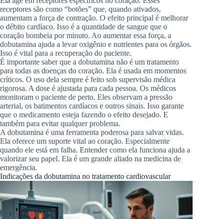
Ela age em receptores específicos no coração. Esses
receptores são como “botões” que, quando ativados,
aumentam a força de contração. O efeito principal é melhorar
o débito cardíaco. Isso é a quantidade de sangue que o
coração bombeia por minuto. Ao aumentar essa força, a
dobutamina ajuda a levar oxigênio e nutrientes para os órgãos.
Isso é vital para a recuperação do paciente.
É importante saber que a dobutamina não é um tratamento
para todas as doenças do coração. Ela é usada em momentos
críticos. O uso dela sempre é feito sob supervisão médica
rigorosa. A dose é ajustada para cada pessoa. Os médicos
monitoram o paciente de perto. Eles observam a pressão
arterial, os batimentos cardíacos e outros sinais. Isso garante
que o medicamento esteja fazendo o efeito desejado. E
também para evitar qualquer problema.
A dobutamina é uma ferramenta poderosa para salvar vidas.
Ela oferece um suporte vital ao coração. Especialmente
quando ele está em falha. Entender como ela funciona ajuda a
valorizar seu papel. Ela é um grande aliado na medicina de
emergência.
Indicações da dobutamina no tratamento cardiovascular