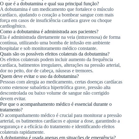
O que é a dobutamina e qual sua principal função?
A dobutamina é um medicamento que fortalece o músculo
cardíaco, ajudando o coração a bombear sangue com mais
força em casos de insuficiência cardíaca grave ou choque
cardiogênico.
Como a dobutamina é administrada aos pacientes?
Ela é administrada diretamente na veia (intravenosa) de forma
contínua, utilizando uma bomba de infusão em ambiente
hospitalar e sob monitoramento médico constante.
Quais são os possíveis efeitos colaterais da dobutamina?
Os efeitos colaterais podem incluir aumento da frequência
cardíaca, batimentos irregulares, alterações na pressão arterial,
dor no peito, dor de cabeça, náuseas e tremores.
Quem deve evitar o uso da dobutamina?
Pessoas com alergia ao medicamento, certas doenças cardíacas
como estenose subaórtica hipertrófica grave, pressão alta
descontrolada ou baixo volume de sangue não corrigido
devem evitar.
Por que o acompanhamento médico é essencial durante o
tratamento?
O acompanhamento médico é crucial para monitorar a pressão
arterial, os batimentos cardíacos e ajustar a dose, garantindo a
segurança e a eficácia do tratamento e identificando efeitos
colaterais rapidamente.
A dobutamina é usada apenas em situações de emergência?