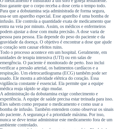
O medicamento é misturado a um soro e goteja lentamente.
Isso garante que o corpo receba a dose certa o tempo todo.
Para que a dobutamina seja administrada de forma segura,
usa-se um aparelho especial. Esse aparelho é uma bomba de
infusão. Ele controla a quantidade exata de medicamento que
entra na veia por minuto. Assim, os médicos e enfermeiros
podem ajustar a dose com muita precisão. A dose varia de
pessoa para pessoa. Ela depende do peso do paciente e da
gravidade da doença. O objetivo é encontrar a dose que ajude
o coração sem causar efeitos ruins.
Todo o processo acontece em um hospital. Geralmente, em
unidades de terapia intensiva (UTI) ou em salas de
emergência. O paciente é monitorado de perto. Isso inclui
verificar a pressão arterial, os batimentos cardíacos e a
respiração. Um eletrocardiograma (ECG) também pode ser
usado. Ele mostra a atividade elétrica do coração. Essa
vigilância constante é essencial. Ela permite que a equipe
médica reaja rápido se algo mudar.
A administração da dobutamina exige conhecimento e
experiência. A equipe de saúde precisa estar treinada para isso.
Eles sabem como preparar o medicamento e como usar a
bomba de infusão. Também entendem como observar os sinais
do paciente. A segurança é a prioridade máxima. Por isso,
nunca se deve tentar administrar este medicamento fora de um
ambiente controlado.