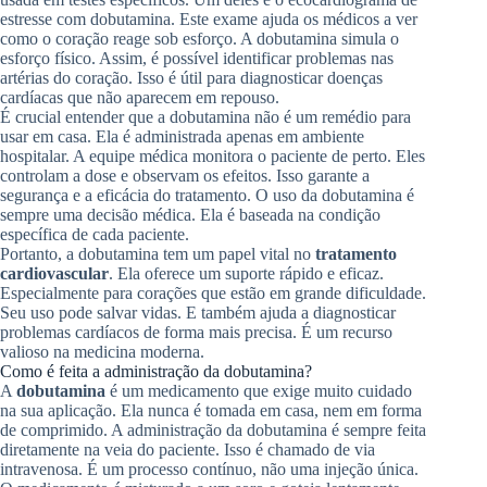
estresse com dobutamina. Este exame ajuda os médicos a ver
como o coração reage sob esforço. A dobutamina simula o
esforço físico. Assim, é possível identificar problemas nas
artérias do coração. Isso é útil para diagnosticar doenças
cardíacas que não aparecem em repouso.
É crucial entender que a dobutamina não é um remédio para
usar em casa. Ela é administrada apenas em ambiente
hospitalar. A equipe médica monitora o paciente de perto. Eles
controlam a dose e observam os efeitos. Isso garante a
segurança e a eficácia do tratamento. O uso da dobutamina é
sempre uma decisão médica. Ela é baseada na condição
específica de cada paciente.
Portanto, a dobutamina tem um papel vital no
tratamento
cardiovascular
. Ela oferece um suporte rápido e eficaz.
Especialmente para corações que estão em grande dificuldade.
Seu uso pode salvar vidas. E também ajuda a diagnosticar
problemas cardíacos de forma mais precisa. É um recurso
valioso na medicina moderna.
Como é feita a administração da dobutamina?
A
dobutamina
é um medicamento que exige muito cuidado
na sua aplicação. Ela nunca é tomada em casa, nem em forma
de comprimido. A administração da dobutamina é sempre feita
diretamente na veia do paciente. Isso é chamado de via
intravenosa. É um processo contínuo, não uma injeção única.