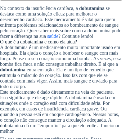
No contexto da insuficiência cardíaca, a
dobutamina
se
destaca como uma solução eficaz para melhorar o
desempenho cardíaco. Este medicamento é vital para quem
enfrenta problemas relacionados ao bombeamento de sangue
pelo coração. Quer saber mais sobre como a dobutamina pode
fazer a diferença na sua
saúde
? Continue lendo!
O que é a dobutamina e como ela atua?
A dobutamina é um medicamento muito importante usado em
hospitais. Ela ajuda o coração a bombear o sangue com mais
força. Pense no seu coração como uma bomba. Às vezes, essa
bomba fica fraca e não consegue trabalhar direito. É aí que a
dobutamina
entra em ação. Ela é um tipo de remédio que
estimula o músculo do coração. Isso faz com que ele se
contraia com mais vigor. Assim, mais sangue é enviado para
todo o corpo.
Este medicamento é dado diretamente na veia do paciente.
Isso significa que ele age rápido. A dobutamina é usada em
situações onde o coração está com dificuldade séria. Por
exemplo, em casos de insuficiência cardíaca grave. Ou
quando a pessoa está em choque cardiogênico. Nessas horas,
o coração não consegue manter a circulação adequada. A
dobutamina dá um “empurrão” para que ele volte a funcionar
melhor.