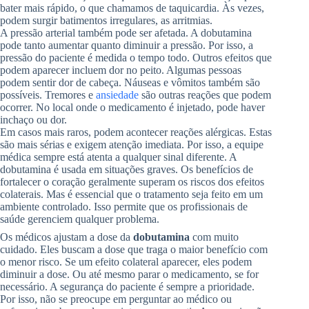
bater mais rápido, o que chamamos de taquicardia. Às vezes,
podem surgir batimentos irregulares, as arritmias.
A pressão arterial também pode ser afetada. A dobutamina
pode tanto aumentar quanto diminuir a pressão. Por isso, a
pressão do paciente é medida o tempo todo. Outros efeitos que
podem aparecer incluem dor no peito. Algumas pessoas
podem sentir dor de cabeça. Náuseas e vômitos também são
possíveis. Tremores e
ansiedade
são outras reações que podem
ocorrer. No local onde o medicamento é injetado, pode haver
inchaço ou dor.
Em casos mais raros, podem acontecer reações alérgicas. Estas
são mais sérias e exigem atenção imediata. Por isso, a equipe
médica sempre está atenta a qualquer sinal diferente. A
dobutamina é usada em situações graves. Os benefícios de
fortalecer o coração geralmente superam os riscos dos efeitos
colaterais. Mas é essencial que o tratamento seja feito em um
ambiente controlado. Isso permite que os profissionais de
saúde gerenciem qualquer problema.
Os médicos ajustam a dose da
dobutamina
com muito
cuidado. Eles buscam a dose que traga o maior benefício com
o menor risco. Se um efeito colateral aparecer, eles podem
diminuir a dose. Ou até mesmo parar o medicamento, se for
necessário. A segurança do paciente é sempre a prioridade.
Por isso, não se preocupe em perguntar ao médico ou