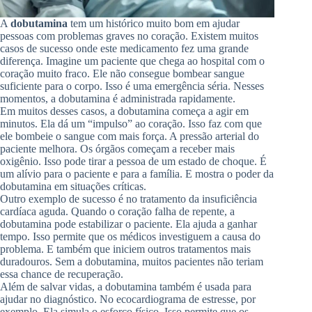
A
dobutamina
tem um histórico muito bom em ajudar
pessoas com problemas graves no coração. Existem muitos
casos de sucesso onde este medicamento fez uma grande
diferença. Imagine um paciente que chega ao hospital com o
coração muito fraco. Ele não consegue bombear sangue
suficiente para o corpo. Isso é uma emergência séria. Nesses
momentos, a dobutamina é administrada rapidamente.
Em muitos desses casos, a dobutamina começa a agir em
minutos. Ela dá um “impulso” ao coração. Isso faz com que
ele bombeie o sangue com mais força. A pressão arterial do
paciente melhora. Os órgãos começam a receber mais
oxigênio. Isso pode tirar a pessoa de um estado de choque. É
um alívio para o paciente e para a família. E mostra o poder da
dobutamina em situações críticas.
Outro exemplo de sucesso é no tratamento da insuficiência
cardíaca aguda. Quando o coração falha de repente, a
dobutamina pode estabilizar o paciente. Ela ajuda a ganhar
tempo. Isso permite que os médicos investiguem a causa do
problema. E também que iniciem outros tratamentos mais
duradouros. Sem a dobutamina, muitos pacientes não teriam
essa chance de recuperação.
Além de salvar vidas, a dobutamina também é usada para
ajudar no diagnóstico. No ecocardiograma de estresse, por
exemplo. Ela simula o esforço físico. Isso permite que os