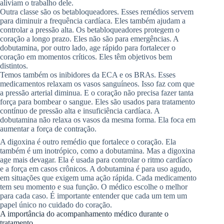
aliviam o trabalho dele.
Outra classe são os betabloqueadores. Esses remédios servem
para diminuir a frequência cardíaca. Eles também ajudam a
controlar a pressão alta. Os betabloqueadores protegem o
coração a longo prazo. Eles não são para emergências. A
dobutamina, por outro lado, age rápido para fortalecer o
coração em momentos críticos. Eles têm objetivos bem
distintos.
Temos também os inibidores da ECA e os BRAs. Esses
medicamentos relaxam os vasos sanguíneos. Isso faz com que
a pressão arterial diminua. E o coração não precisa fazer tanta
força para bombear o sangue. Eles são usados para tratamento
contínuo de pressão alta e insuficiência cardíaca. A
dobutamina não relaxa os vasos da mesma forma. Ela foca em
aumentar a força de contração.
A digoxina é outro remédio que fortalece o coração. Ela
também é um inotrópico, como a dobutamina. Mas a digoxina
age mais devagar. Ela é usada para controlar o ritmo cardíaco
e a força em casos crônicos. A dobutamina é para uso agudo,
em situações que exigem uma ação rápida. Cada medicamento
tem seu momento e sua função. O médico escolhe o melhor
para cada caso. É importante entender que cada um tem um
papel único no cuidado do coração.
A importância do acompanhamento médico durante o
tratamento