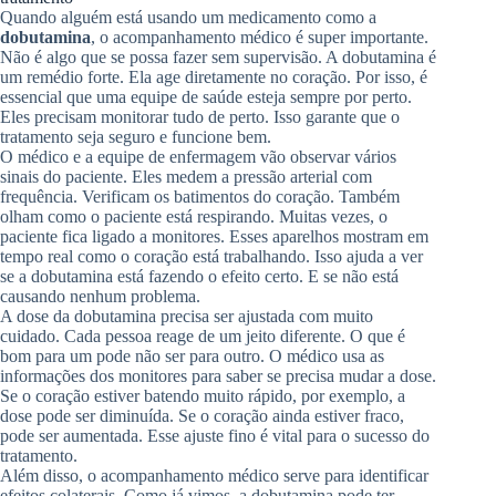
Quando alguém está usando um medicamento como a
dobutamina
, o acompanhamento médico é super importante.
Não é algo que se possa fazer sem supervisão. A dobutamina é
um remédio forte. Ela age diretamente no coração. Por isso, é
essencial que uma equipe de saúde esteja sempre por perto.
Eles precisam monitorar tudo de perto. Isso garante que o
tratamento seja seguro e funcione bem.
O médico e a equipe de enfermagem vão observar vários
sinais do paciente. Eles medem a pressão arterial com
frequência. Verificam os batimentos do coração. Também
olham como o paciente está respirando. Muitas vezes, o
paciente fica ligado a monitores. Esses aparelhos mostram em
tempo real como o coração está trabalhando. Isso ajuda a ver
se a dobutamina está fazendo o efeito certo. E se não está
causando nenhum problema.
A dose da dobutamina precisa ser ajustada com muito
cuidado. Cada pessoa reage de um jeito diferente. O que é
bom para um pode não ser para outro. O médico usa as
informações dos monitores para saber se precisa mudar a dose.
Se o coração estiver batendo muito rápido, por exemplo, a
dose pode ser diminuída. Se o coração ainda estiver fraco,
pode ser aumentada. Esse ajuste fino é vital para o sucesso do
tratamento.
Além disso, o acompanhamento médico serve para identificar
efeitos colaterais. Como já vimos, a dobutamina pode ter