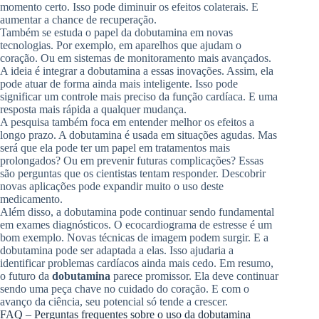
momento certo. Isso pode diminuir os efeitos colaterais. E
aumentar a chance de recuperação.
Também se estuda o papel da dobutamina em novas
tecnologias. Por exemplo, em aparelhos que ajudam o
coração. Ou em sistemas de monitoramento mais avançados.
A ideia é integrar a dobutamina a essas inovações. Assim, ela
pode atuar de forma ainda mais inteligente. Isso pode
significar um controle mais preciso da função cardíaca. E uma
resposta mais rápida a qualquer mudança.
A pesquisa também foca em entender melhor os efeitos a
longo prazo. A dobutamina é usada em situações agudas. Mas
será que ela pode ter um papel em tratamentos mais
prolongados? Ou em prevenir futuras complicações? Essas
são perguntas que os cientistas tentam responder. Descobrir
novas aplicações pode expandir muito o uso deste
medicamento.
Além disso, a dobutamina pode continuar sendo fundamental
em exames diagnósticos. O ecocardiograma de estresse é um
bom exemplo. Novas técnicas de imagem podem surgir. E a
dobutamina pode ser adaptada a elas. Isso ajudaria a
identificar problemas cardíacos ainda mais cedo. Em resumo,
o futuro da
dobutamina
parece promissor. Ela deve continuar
sendo uma peça chave no cuidado do coração. E com o
avanço da ciência, seu potencial só tende a crescer.
FAQ – Perguntas frequentes sobre o uso da dobutamina