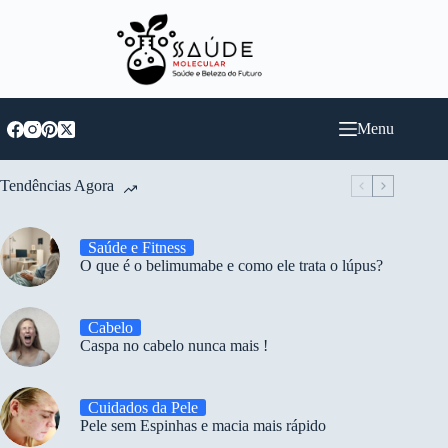
Pular
para
o
conteúdo
Menu
Tendências Agora
Saúde e Fitness
O que é o belimumabe e como ele trata o lúpus?
Cabelo
Caspa no cabelo nunca mais !
Cuidados da Pele
Pele sem Espinhas e macia mais rápido