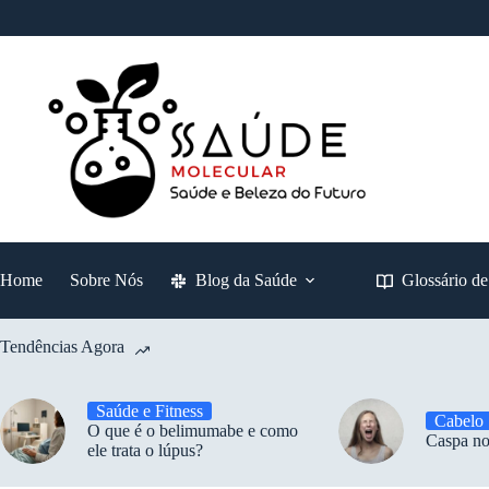
Pular
para
o
conteúdo
Home
Sobre Nós
Blog da Saúde
Glossário d
Tendências Agora
Saúde e Fitness
Cabelo
O que é o belimumabe e como
Caspa no
ele trata o lúpus?