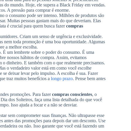
s do mundo. Hoje, ele supera a Black Friday em vendas.
cos. A pressão para comprar é enorme.
omo o consumo pode ser intenso. Milhões de produtos são
nsar. Muitas pessoas gastam mais do que deveriam. Elas
ata é crucial para quem busca fazer
compras
sumidores. Criam um senso de urgência e exclusividade.
. Mas nem toda promoção é uma boa oportunidade. Algumas
re a melhor escolha.
ato. É um lembrete sobre o poder do consumo. É uma
sobre nossos hábitos de compra. Assim, evitamos
com o dinheiro. E também com o que realmente precisamos.
Mas o verdadeiro valor está em como você escolhe
e se deixar levar pelo impulso. A escolha é sua. Fazer
ue traz muitos benefícios a
longo prazo
. Pense bem antes
randes promoções. Para fazer
compras conscientes
, o
Dia dos Solteiros, faça uma lista detalhada do que você
mpo. Isso ajuda a focar e a não se desviar.
star sem comprometer suas finanças. Não ultrapasse esse
res antes das promoções para depois dar um desconto. Use
 verdadeira ou não. Isso garante que você está fazendo um