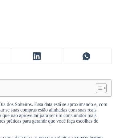
ia dos Solteiros. Essa data está se aproximando e, com
ar se suas compras estão alinhadas com suas reais
or que não aproveitar para ser um consumidor mais
s práticas para garantir que você faça escolhas de
 uma data para as pessoas solteiras se presentearem.