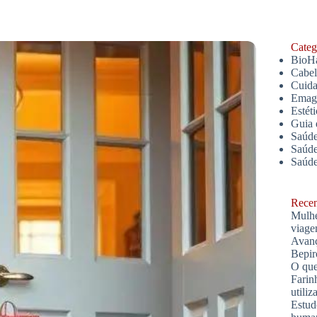
Catego
BioH
Cabe
Cuida
Emagr
Estét
Guia 
Saúde
Saúde
Saúd
Recent
Mulhe
viage
Avanç
Bepir
O que
Farin
utiliz
Estud