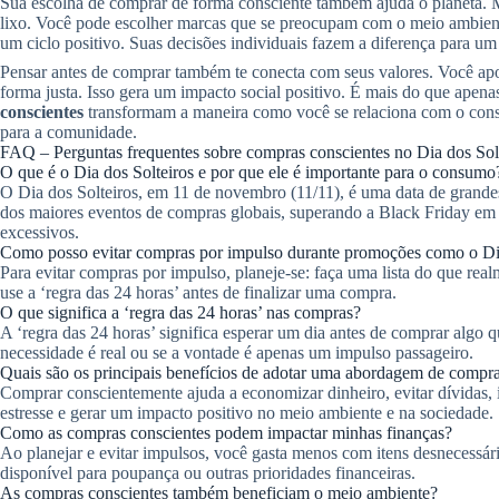
Sua escolha de comprar de forma consciente também ajuda o planeta.
lixo. Você pode escolher marcas que se preocupam com o meio ambiente
um ciclo positivo. Suas decisões individuais fazem a diferença para um
Pensar antes de comprar também te conecta com seus valores. Você apo
forma justa. Isso gera um impacto social positivo. É mais do que apen
conscientes
transformam a maneira como você se relaciona com o consu
para a comunidade.
FAQ – Perguntas frequentes sobre compras conscientes no Dia dos Sol
O que é o Dia dos Solteiros e por que ele é importante para o consumo
O Dia dos Solteiros, em 11 de novembro (11/11), é uma data de gran
dos maiores eventos de compras globais, superando a Black Friday em v
excessivos.
Como posso evitar compras por impulso durante promoções como o Dia
Para evitar compras por impulso, planeje-se: faça uma lista do que rea
use a ‘regra das 24 horas’ antes de finalizar uma compra.
O que significa a ‘regra das 24 horas’ nas compras?
A ‘regra das 24 horas’ significa esperar um dia antes de comprar algo qu
necessidade é real ou se a vontade é apenas um impulso passageiro.
Quais são os principais benefícios de adotar uma abordagem de compra
Comprar conscientemente ajuda a economizar dinheiro, evitar dívidas, 
estresse e gerar um impacto positivo no meio ambiente e na sociedade.
Como as compras conscientes podem impactar minhas finanças?
Ao planejar e evitar impulsos, você gasta menos com itens desnecessá
disponível para poupança ou outras prioridades financeiras.
As compras conscientes também beneficiam o meio ambiente?