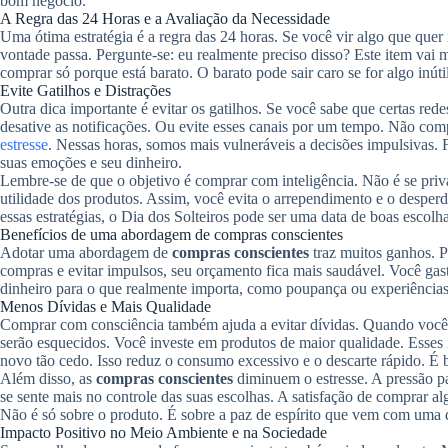
bom negócio.
A Regra das 24 Horas e a Avaliação da Necessidade
Uma ótima estratégia é a regra das 24 horas. Se você vir algo que quer
vontade passa. Pergunte-se: eu realmente preciso disso? Este item vai
comprar só porque está barato. O barato pode sair caro se for algo inúti
Evite Gatilhos e Distrações
Outra dica importante é evitar os gatilhos. Se você sabe que certas rede
desative as notificações. Ou evite esses canais por um tempo. Não com
estresse
. Nessas horas, somos mais vulneráveis a decisões impulsivas.
suas emoções e seu dinheiro.
Lembre-se de que o objetivo é comprar com inteligência. Não é se priva
utilidade dos produtos. Assim, você evita o arrependimento e o despe
essas estratégias, o Dia dos Solteiros pode ser uma data de boas escolha
Benefícios de uma abordagem de compras conscientes
Adotar uma abordagem de
compras conscientes
traz muitos ganhos. P
compras e evitar impulsos, seu orçamento fica mais saudável. Você gast
dinheiro para o que realmente importa, como poupança ou experiências.
Menos Dívidas e Mais Qualidade
Comprar com consciência também ajuda a evitar dívidas. Quando você p
serão esquecidos. Você investe em produtos de maior qualidade. Esses
novo tão cedo. Isso reduz o consumo excessivo e o descarte rápido. É
Além disso, as
compras conscientes
diminuem o estresse. A pressão p
se sente mais no controle das suas escolhas. A satisfação de comprar al
Não é só sobre o produto. É sobre a paz de espírito que vem com uma
Impacto Positivo no Meio Ambiente e na Sociedade