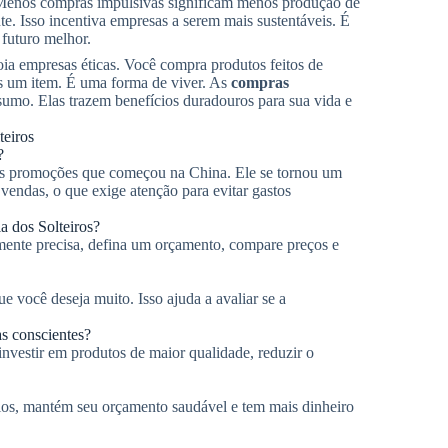
 Menos compras impulsivas significam menos produção de
. Isso incentiva empresas a serem mais sustentáveis. É
 futuro melhor.
ia empresas éticas. Você compra produtos feitos de
as um item. É uma forma de viver. As
compras
mo. Elas trazem benefícios duradouros para sua vida e
teiros
?
des promoções que começou na China. Ele se tornou um
endas, o que exige atenção para evitar gastos
 dos Solteiros?
lmente precisa, defina um orçamento, compare preços e
e você deseja muito. Isso ajuda a avaliar se a
s conscientes?
investir em produtos de maior qualidade, reduzir o
rios, mantém seu orçamento saudável e tem mais dinheiro