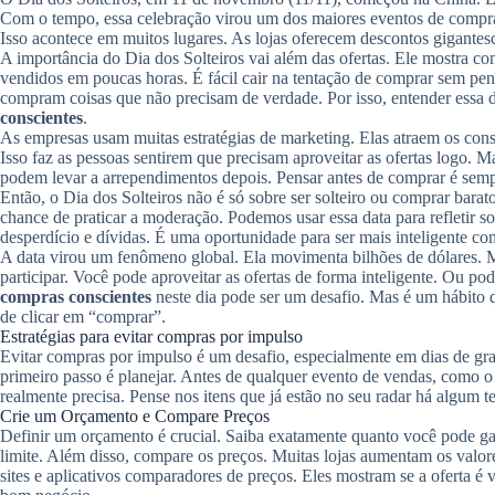
Com o tempo, essa celebração virou um dos maiores eventos de compra
Isso acontece em muitos lugares. As lojas oferecem descontos gigantes
A importância do Dia dos Solteiros vai além das ofertas. Ele mostra c
vendidos em poucas horas. É fácil cair na tentação de comprar sem pe
compram coisas que não precisam de verdade. Por isso, entender essa d
conscientes
.
As empresas usam muitas estratégias de marketing. Elas atraem os con
Isso faz as pessoas sentirem que precisam aproveitar as ofertas logo
podem levar a arrependimentos depois. Pensar antes de comprar é semp
Então, o Dia dos Solteiros não é só sobre ser solteiro ou comprar bar
chance de praticar a moderação. Podemos usar essa data para refletir 
desperdício e dívidas. É uma oportunidade para ser mais inteligente 
A data virou um fenômeno global. Ela movimenta bilhões de dólares. 
participar. Você pode aproveitar as ofertas de forma inteligente. Ou pod
compras conscientes
neste dia pode ser um desafio. Mas é um hábito q
de clicar em “comprar”.
Estratégias para evitar compras por impulso
Evitar compras por impulso é um desafio, especialmente em dias de g
primeiro passo é planejar. Antes de qualquer evento de vendas, como o 
realmente precisa. Pense nos itens que já estão no seu radar há algum te
Crie um Orçamento e Compare Preços
Definir um orçamento é crucial. Saiba exatamente quanto você pode ga
limite. Além disso, compare os preços. Muitas lojas aumentam os valo
sites e aplicativos comparadores de preços. Eles mostram se a oferta é