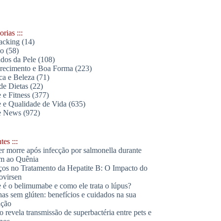
rias :::
acking
(14)
lo
(58)
dos da Pele
(108)
ecimento e Boa Forma
(223)
ica e Beleza
(71)
de Dietas
(22)
 e Fitness
(377)
 e Qualidade de Vida
(635)
e News
(972)
es :::
r morre após infecção por salmonella durante
m ao Quênia
os no Tratamento da Hepatite B: O Impacto do
ovirsen
 é o belimumabe e como ele trata o lúpus?
has sem glúten: benefícios e cuidados na sua
ação
o revela transmissão de superbactéria entre pets e