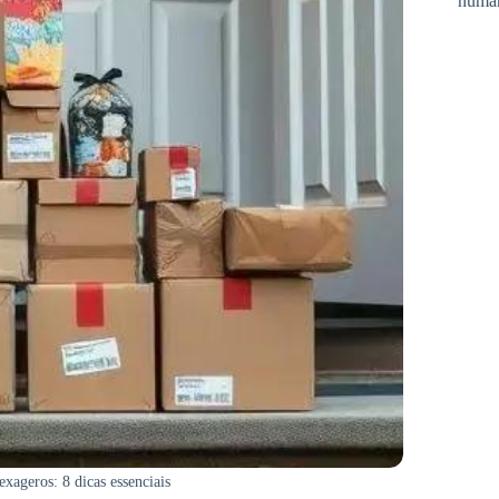
huma
xageros: 8 dicas essenciais