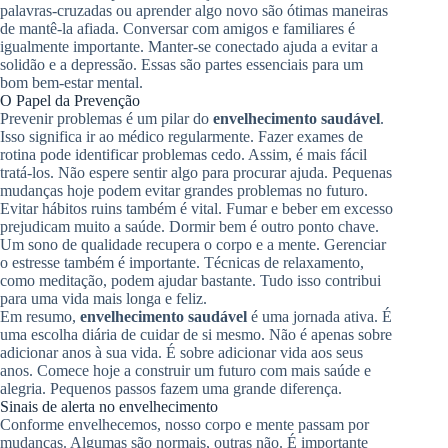
palavras-cruzadas ou aprender algo novo são ótimas maneiras
de mantê-la afiada. Conversar com amigos e familiares é
igualmente importante. Manter-se conectado ajuda a evitar a
solidão e a depressão. Essas são partes essenciais para um
bom bem-estar mental.
O Papel da Prevenção
Prevenir problemas é um pilar do
envelhecimento saudável
.
Isso significa ir ao médico regularmente. Fazer exames de
rotina pode identificar problemas cedo. Assim, é mais fácil
tratá-los. Não espere sentir algo para procurar ajuda. Pequenas
mudanças hoje podem evitar grandes problemas no futuro.
Evitar hábitos ruins também é vital. Fumar e beber em excesso
prejudicam muito a saúde. Dormir bem é outro ponto chave.
Um sono de qualidade recupera o corpo e a mente. Gerenciar
o estresse também é importante. Técnicas de relaxamento,
como meditação, podem ajudar bastante. Tudo isso contribui
para uma vida mais longa e feliz.
Em resumo,
envelhecimento saudável
é uma jornada ativa. É
uma escolha diária de cuidar de si mesmo. Não é apenas sobre
adicionar anos à sua vida. É sobre adicionar vida aos seus
anos. Comece hoje a construir um futuro com mais saúde e
alegria. Pequenos passos fazem uma grande diferença.
Sinais de alerta no envelhecimento
Conforme envelhecemos, nosso corpo e mente passam por
mudanças. Algumas são normais, outras não. É importante