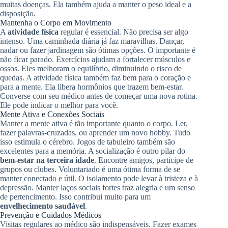
muitas doenças. Ela também ajuda a manter o peso ideal e a
disposição.
Mantenha o Corpo em Movimento
A
atividade física
regular é essencial. Não precisa ser algo
intenso. Uma caminhada diária já faz maravilhas. Dançar,
nadar ou fazer jardinagem são ótimas opções. O importante é
não ficar parado. Exercícios ajudam a fortalecer músculos e
ossos. Eles melhoram o equilíbrio, diminuindo o risco de
quedas. A atividade física também faz bem para o coração e
para a mente. Ela libera hormônios que trazem bem-estar.
Converse com seu médico antes de começar uma nova rotina.
Ele pode indicar o melhor para você.
Mente Ativa e Conexões Sociais
Manter a mente ativa é tão importante quanto o corpo. Ler,
fazer palavras-cruzadas, ou aprender um novo hobby. Tudo
isso estimula o cérebro. Jogos de tabuleiro também são
excelentes para a memória. A socialização é outro pilar do
bem-estar na terceira idade
. Encontre amigos, participe de
grupos ou clubes. Voluntariado é uma ótima forma de se
manter conectado e útil. O isolamento pode levar à tristeza e à
depressão. Manter laços sociais fortes traz alegria e um senso
de pertencimento. Isso contribui muito para um
envelhecimento saudável
.
Prevenção e Cuidados Médicos
Visitas regulares ao médico são indispensáveis. Fazer exames