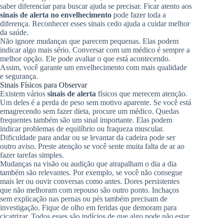
saber diferenciar para buscar ajuda se precisar. Ficar atento aos
sinais de alerta no envelhecimento
pode fazer toda a
diferença. Reconhecer esses sinais cedo ajuda a cuidar melhor
da saúde.
Não ignore mudanças que parecem pequenas. Elas podem
indicar algo mais sério. Conversar com um médico é sempre a
melhor opção. Ele pode avaliar o que está acontecendo.
Assim, você garante um envelhecimento com mais qualidade
e segurança.
Sinais Físicos para Observar
Existem vários
sinais de alerta
físicos que merecem atenção.
Um deles é a perda de peso sem motivo aparente. Se você está
emagrecendo sem fazer dieta, procure um médico. Quedas
frequentes também são um sinal importante. Elas podem
indicar problemas de equilíbrio ou fraqueza muscular.
Dificuldade para andar ou se levantar da cadeira pode ser
outro aviso. Preste atenção se você sente muita falta de ar ao
fazer tarefas simples.
Mudanças na visão ou audição que atrapalham o dia a dia
também são relevantes. Por exemplo, se você não consegue
mais ler ou ouvir conversas como antes. Dores persistentes
que não melhoram com repouso são outro ponto. Inchaços
sem explicação nas pernas ou pés também precisam de
investigação. Fique de olho em feridas que demoram para
cicatrizar. Todos esses são indícios de que algo pode não estar