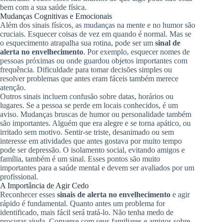
bem com a sua saúde física.
Mudanças Cognitivas e Emocionais
Além dos sinais físicos, as mudanças na mente e no humor são
cruciais. Esquecer coisas de vez em quando é normal. Mas se
o esquecimento atrapalha sua rotina, pode ser um
sinal de
alerta no envelhecimento
. Por exemplo, esquecer nomes de
pessoas próximas ou onde guardou objetos importantes com
frequência. Dificuldade para tomar decisões simples ou
resolver problemas que antes eram fáceis também merece
atenção.
Outros sinais incluem confusão sobre datas, horários ou
lugares. Se a pessoa se perde em locais conhecidos, é um
aviso. Mudanças bruscas de humor ou personalidade também
são importantes. Alguém que era alegre e se torna apático, ou
irritado sem motivo. Sentir-se triste, desanimado ou sem
interesse em atividades que antes gostava por muito tempo
pode ser depressão. O isolamento social, evitando amigos e
família, também é um sinal. Esses pontos são muito
importantes para a saúde mental e devem ser avaliados por um
profissional.
A Importância de Agir Cedo
Reconhecer esses
sinais de alerta no envelhecimento
e agir
rápido é fundamental. Quanto antes um problema for
identificado, mais fácil será tratá-lo. Não tenha medo de
procurar ajuda. Converse com seus familiares e amigos sobre