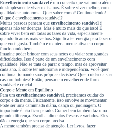
Envelhecimento saudável
é um conceito que vai muito além
de simplesmente viver mais anos. É sobre viver melhor, com
qualidade e autonomia. Quer saber como? Continue lendo!
O que é envelhecimento saudável?
Muitas pessoas pensam que
envelhecimento saudável
é
apenas não ter doenças. Mas é muito mais do que isso! É
sobre viver bem em todas as fases da vida, especialmente
quando ficamos mais velhos. Significa ter energia para fazer o
que você gosta. Também é manter a mente ativa e o corpo
funcionando bem.
Imagine poder brincar com seus netos ou viajar sem grandes
dificuldades. Isso é parte de um envelhecimento com
qualidade. Não se trata de parar o tempo, mas de aproveitar
cada ano. É sobre ter autonomia e independência. Você quer
continuar tomando suas próprias decisões? Quer cuidar da sua
casa ou hobbies? Então, pensar em envelhecer de forma
saudável é crucial.
Corpo e Mente em Equilíbrio
Para um
envelhecimento saudável
, precisamos cuidar do
corpo e da mente. Fisicamente, isso envolve se movimentar.
Pode ser uma caminhada diária, dança ou jardinagem. O
importante é não ficar parado. Comer bem também faz uma
grande diferença. Escolha alimentos frescos e variados. Eles
dão a energia que seu corpo precisa.
A mente também precisa de atenção. Ler livros, fazer