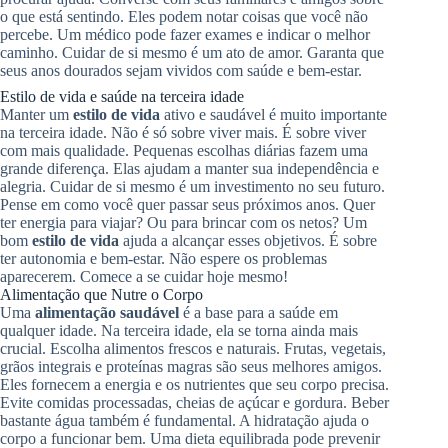
o que está sentindo. Eles podem notar coisas que você não
percebe. Um médico pode fazer exames e indicar o melhor
caminho. Cuidar de si mesmo é um ato de amor. Garanta que
seus anos dourados sejam vividos com saúde e bem-estar.
Estilo de vida e saúde na terceira idade
Manter um
estilo de vida
ativo e saudável é muito importante
na terceira idade. Não é só sobre viver mais. É sobre viver
com mais qualidade. Pequenas escolhas diárias fazem uma
grande diferença. Elas ajudam a manter sua independência e
alegria. Cuidar de si mesmo é um investimento no seu futuro.
Pense em como você quer passar seus próximos anos. Quer
ter energia para viajar? Ou para brincar com os netos? Um
bom
estilo de vida
ajuda a alcançar esses objetivos. É sobre
ter autonomia e bem-estar. Não espere os problemas
aparecerem. Comece a se cuidar hoje mesmo!
Alimentação que Nutre o Corpo
Uma
alimentação saudável
é a base para a saúde em
qualquer idade. Na terceira idade, ela se torna ainda mais
crucial. Escolha alimentos frescos e naturais. Frutas, vegetais,
grãos integrais e proteínas magras são seus melhores amigos.
Eles fornecem a energia e os nutrientes que seu corpo precisa.
Evite comidas processadas, cheias de açúcar e gordura. Beber
bastante água também é fundamental. A hidratação ajuda o
corpo a funcionar bem. Uma dieta equilibrada pode prevenir