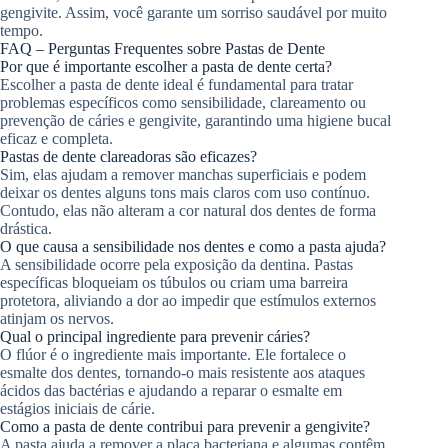
gengivite. Assim, você garante um sorriso saudável por muito
tempo.
FAQ – Perguntas Frequentes sobre Pastas de Dente
Por que é importante escolher a pasta de dente certa?
Escolher a pasta de dente ideal é fundamental para tratar
problemas específicos como sensibilidade, clareamento ou
prevenção de cáries e gengivite, garantindo uma higiene bucal
eficaz e completa.
Pastas de dente clareadoras são eficazes?
Sim, elas ajudam a remover manchas superficiais e podem
deixar os dentes alguns tons mais claros com uso contínuo.
Contudo, elas não alteram a cor natural dos dentes de forma
drástica.
O que causa a sensibilidade nos dentes e como a pasta ajuda?
A sensibilidade ocorre pela exposição da dentina. Pastas
específicas bloqueiam os túbulos ou criam uma barreira
protetora, aliviando a dor ao impedir que estímulos externos
atinjam os nervos.
Qual o principal ingrediente para prevenir cáries?
O flúor é o ingrediente mais importante. Ele fortalece o
esmalte dos dentes, tornando-o mais resistente aos ataques
ácidos das bactérias e ajudando a reparar o esmalte em
estágios iniciais de cárie.
Como a pasta de dente contribui para prevenir a gengivite?
A pasta ajuda a remover a placa bacteriana e algumas contêm