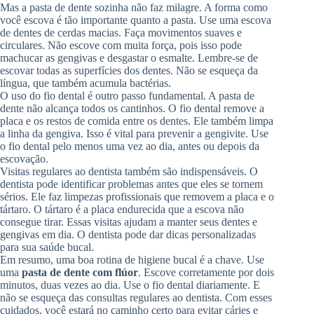
Mas a pasta de dente sozinha não faz milagre. A forma como
você escova é tão importante quanto a pasta. Use uma escova
de dentes de cerdas macias. Faça movimentos suaves e
circulares. Não escove com muita força, pois isso pode
machucar as gengivas e desgastar o esmalte. Lembre-se de
escovar todas as superfícies dos dentes. Não se esqueça da
língua, que também acumula bactérias.
O uso do fio dental é outro passo fundamental. A pasta de
dente não alcança todos os cantinhos. O fio dental remove a
placa e os restos de comida entre os dentes. Ele também limpa
a linha da gengiva. Isso é vital para prevenir a gengivite. Use
o fio dental pelo menos uma vez ao dia, antes ou depois da
escovação.
Visitas regulares ao dentista também são indispensáveis. O
dentista pode identificar problemas antes que eles se tornem
sérios. Ele faz limpezas profissionais que removem a placa e o
tártaro. O tártaro é a placa endurecida que a escova não
consegue tirar. Essas visitas ajudam a manter seus dentes e
gengivas em dia. O dentista pode dar dicas personalizadas
para sua saúde bucal.
Em resumo, uma boa rotina de higiene bucal é a chave. Use
uma
pasta de dente com flúor
. Escove corretamente por dois
minutos, duas vezes ao dia. Use o fio dental diariamente. E
não se esqueça das consultas regulares ao dentista. Com esses
cuidados, você estará no caminho certo para evitar cáries e