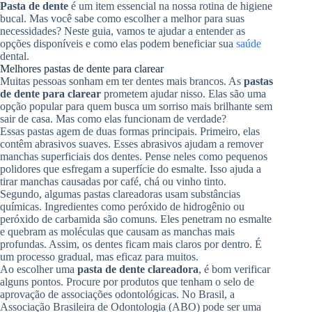
Pasta de dente
é um item essencial na nossa rotina de higiene
bucal. Mas você sabe como escolher a melhor para suas
necessidades? Neste guia, vamos te ajudar a entender as
opções disponíveis e como elas podem beneficiar sua
saúde
dental.
Melhores pastas de dente para clarear
Muitas pessoas sonham em ter dentes mais brancos. As
pastas
de dente para clarear
prometem ajudar nisso. Elas são uma
opção popular para quem busca um sorriso mais brilhante sem
sair de casa. Mas como elas funcionam de verdade?
Essas pastas agem de duas formas principais. Primeiro, elas
contêm abrasivos suaves. Esses abrasivos ajudam a remover
manchas superficiais dos dentes. Pense neles como pequenos
polidores que esfregam a superfície do esmalte. Isso ajuda a
tirar manchas causadas por café, chá ou vinho tinto.
Segundo, algumas pastas clareadoras usam substâncias
químicas. Ingredientes como peróxido de hidrogênio ou
peróxido de carbamida são comuns. Eles penetram no esmalte
e quebram as moléculas que causam as manchas mais
profundas. Assim, os dentes ficam mais claros por dentro. É
um processo gradual, mas eficaz para muitos.
Ao escolher uma
pasta de dente clareadora
, é bom verificar
alguns pontos. Procure por produtos que tenham o selo de
aprovação de associações odontológicas. No Brasil, a
Associação Brasileira de Odontologia (ABO) pode ser uma