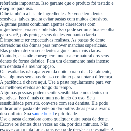
referência importante. Isso garante que o produto foi testado e
é seguro para uso.
Olhe também a lista de ingredientes. Se você tem dentes
sensíveis, talvez queira evitar pastas com muitos abrasivos.
Algumas pastas combinam agentes clareadores com
ingredientes para sensibilidade. Isso pode ser uma boa escolha
para você, pois protege seus dentes enquanto clareia.
É importante ter expectativas realistas. As pastas de dente
clareadoras são ótimas para remover manchas superficiais.
Elas podem deixar seus dentes alguns tons mais claros.
Contudo, elas não conseguem mudar a cor natural dos seus
dentes de forma drástica. Para um clareamento mais intenso,
um dentista é a melhor opção.
Os resultados não aparecem da noite para o dia. Geralmente,
leva algumas semanas de uso contínuo para notar a diferença.
A paciência é chave aqui. Use a pasta regularmente para ver
os melhores efeitos ao longo do tempo.
Algumas pessoas podem sentir sensibilidade nos dentes ou
gengivas. Isso é mais comum no início do uso. Se a
sensibilidade persistir, converse com seu dentista. Ele pode
indicar uma pasta diferente ou dar outras dicas para aliviar o
desconforto. Sua
saúde bucal
é prioridade.
Use a pasta clareadora como qualquer outra pasta de dente.
Escove os dentes duas vezes ao dia, por dois minutos. Não
escove com muita força, pois isso pode desgastar o esmalte. A