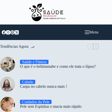
Pular
para
o
conteúdo
Menu
Tendências Agora
Saúde e Fitness
O que é o belimumabe e como ele trata o lúpus?
Cabelo
Caspa no cabelo nunca mais !
Cuidados da Pele
Pele sem Espinhas e macia mais rápido