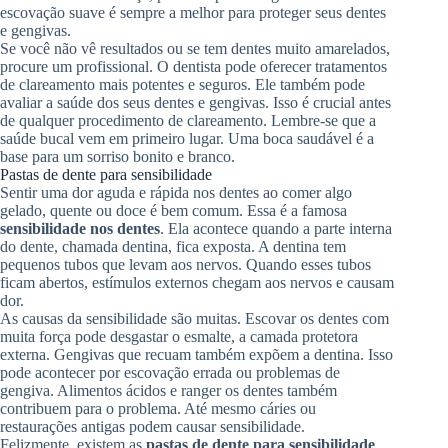
escovação suave é sempre a melhor para proteger seus dentes
e gengivas.
Se você não vê resultados ou se tem dentes muito amarelados,
procure um profissional. O dentista pode oferecer tratamentos
de clareamento mais potentes e seguros. Ele também pode
avaliar a saúde dos seus dentes e gengivas. Isso é crucial antes
de qualquer procedimento de clareamento. Lembre-se que a
saúde bucal vem em primeiro lugar. Uma boca saudável é a
base para um sorriso bonito e branco.
Pastas de dente para sensibilidade
Sentir uma dor aguda e rápida nos dentes ao comer algo
gelado, quente ou doce é bem comum. Essa é a famosa
sensibilidade nos dentes
. Ela acontece quando a parte interna
do dente, chamada dentina, fica exposta. A dentina tem
pequenos tubos que levam aos nervos. Quando esses tubos
ficam abertos, estímulos externos chegam aos nervos e causam
dor.
As causas da sensibilidade são muitas. Escovar os dentes com
muita força pode desgastar o esmalte, a camada protetora
externa. Gengivas que recuam também expõem a dentina. Isso
pode acontecer por escovação errada ou problemas de
gengiva. Alimentos ácidos e ranger os dentes também
contribuem para o problema. Até mesmo cáries ou
restaurações antigas podem causar sensibilidade.
Felizmente, existem as
pastas de dente para sensibilidade
.