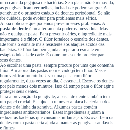
uma camada pegajosa de bactérias. Se a placa não é removida,
as gengivas ficam vermelhas, inchadas e podem sangrar. A
gengivite é o primeiro estágio da doença periodontal. Se não
for cuidada, pode evoluir para problemas mais sérios.
A boa notícia é que podemos prevenir esses problemas. A
pasta de dente
é uma ferramenta poderosa nessa luta. Mas
não é qualquer pasta. Para prevenir cáries, o ingrediente mais
importante é o
flúor
. O flúor fortalece o esmalte dos dentes.
Ele torna o esmalte mais resistente aos ataques ácidos das
bactérias. O flúor também ajuda a reparar o esmalte em
estágios iniciais de cárie. É como um escudo protetor para
seus dentes.
Ao escolher uma pasta, sempre procure por uma que contenha
flúor. A maioria das pastas no mercado já tem flúor. Mas é
bom verificar no rótulo. Usar uma pasta com flúor
regularmente, duas vezes ao dia, é essencial. Escove os dentes
por pelo menos dois minutos. Isso dá tempo para o flúor agir e
proteger seus dentes.
Para a prevenção da gengivite, a pasta de dente também tem
um papel crucial. Ela ajuda a remover a placa bacteriana dos
dentes e da linha da gengiva. Algumas pastas contêm
ingredientes antibacterianos. Esses ingredientes ajudam a
reduzir as bactérias que causam a inflamação. Escovar bem os
dentes com a pasta certa ajuda a manter as gengivas saudáveis
e firmes.