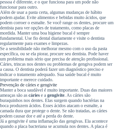
pessoa é diferente, e o que funciona para um pode não
funcionar para outro.
Além de usar a pasta certa, algumas mudanças de hábito
podem ajudar. Evite alimentos e bebidas muito ácidos, que
podem corroer o esmalte. Se você range os dentes, procure um
dentista para ver opções de tratamento, como placas de
mordida. Manter uma boa higiene bucal é sempre
fundamental. Use fio dental diariamente e visite o dentista
regularmente para exames e limpezas.
Se a sensibilidade não melhorar mesmo com o uso da pasta
específica, ou se ela piorar, procure seu dentista. Pode haver
um problema mais sério que precisa de atenção profissional.
Cáries, trincas nos dentes ou problemas de gengiva podem ser
a causa. O dentista poderá fazer um diagnóstico preciso e
indicar o tratamento adequado. Sua saúde bucal é muito
importante e merece cuidado.
Prevenção de cáries e gengivite
Manter a boca saudável é muito importante. Duas das maiores
ameaças são as
cáries
e a
gengivite
. As cáries são
buraquinhos nos dentes. Elas surgem quando bactérias na
boca produzem ácidos. Esses ácidos atacam o esmalte, a
camada dura que protege o dente. Se não tratadas, as cáries
podem causar dor e até a perda do dente.
Já a gengivite é uma inflamação das gengivas. Ela acontece
quando a placa bacteriana se acumula nos dentes. A placa é