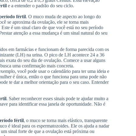
uco, cerca de 0,2 a 0,5 graus Celsius. Essa elevação
rtil
e a entender o padrão do seu ciclo.
período fértil
. O muco muda de aspecto ao longo do
cê se aproxima da ovulação, ele se torna mais
 Este é um sinal claro de que você está no seu período
Prestar atenção a essa mudança é um sinal natural do seu
didos em farmácias e funcionam de forma parecida com os
inizante (LH) na urina. O pico de LH acontece 24 a 36
mais exata do seu dia de ovulação. Comece a usar alguns
em busca uma confirmação mais concreta.
emplo, você pode usar o calendário para ter uma ideia e
mulher é única, então o que funciona para uma pode não
pode te dar a melhor orientação para o seu caso. Entender
rtil
. Saber reconhecer esses sinais pode te ajudar muito a
ave para identificar essa janela de oportunidade. Não é
eríodo fértil
, o muco se torna mais elástico, transparente
uco é ideal para os espermatozoides. Ele os ajuda a nadar
É um sinal forte de que a ovulação está próxima ou