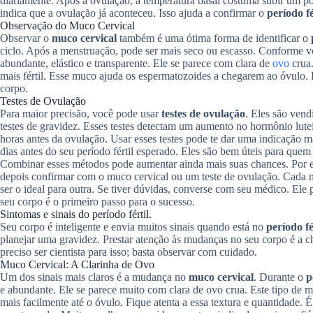
diariamente. Após a ovulação, a temperatura basal costuma subir um po
indica que a ovulação já aconteceu. Isso ajuda a confirmar o
período fé
Observação do Muco Cervical
Observar o
muco cervical
também é uma ótima forma de identificar o
ciclo. Após a menstruação, pode ser mais seco ou escasso. Conforme vo
abundante, elástico e transparente. Ele se parece com clara de
ovo
crua.
mais fértil. Esse muco ajuda os espermatozoides a chegarem ao óvulo. 
corpo.
Testes de Ovulação
Para maior precisão, você pode usar
testes de ovulação
. Eles são ven
testes de gravidez. Esses testes detectam um aumento no hormônio lute
horas antes da ovulação. Usar esses testes pode te dar uma indicação 
dias antes do seu período fértil esperado. Eles são bem úteis para qu
Combinar esses métodos pode aumentar ainda mais suas chances. Por ex
depois confirmar com o muco cervical ou um teste de ovulação. Cada 
ser o ideal para outra. Se tiver dúvidas, converse com seu médico. Ele 
seu corpo é o primeiro passo para o sucesso.
Sintomas e sinais do período fértil.
Seu corpo é inteligente e envia muitos sinais quando está no
período fé
planejar uma gravidez. Prestar atenção às mudanças no seu corpo é a ch
preciso ser cientista para isso; basta observar com cuidado.
Muco Cervical: A Clarinha de Ovo
Um dos sinais mais claros é a mudança no
muco cervical
. Durante o
p
e abundante. Ele se parece muito com clara de ovo crua. Este tipo de m
mais facilmente até o óvulo. Fique atenta a essa textura e quantidade. 