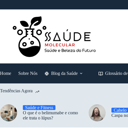
Pular
para
o
conteúdo
Home
Sobre Nós
Blog da Saúde
Glossário d
Tendências Agora
Saúde e Fitness
Cabelo
O que é o belimumabe e como
Caspa no
ele trata o lúpus?