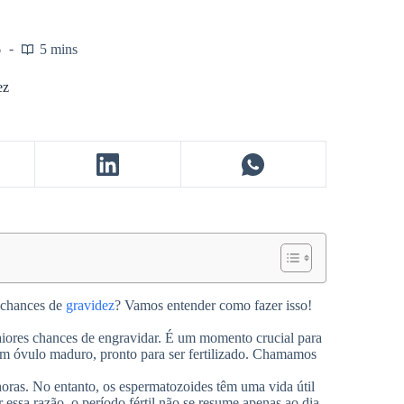
6
5 mins
ez
 chances de
gravidez
? Vamos entender como fazer isso!
aiores chances de engravidar. É um momento crucial para
um óvulo maduro, pronto para ser fertilizado. Chamamos
horas. No entanto, os espermatozoides têm uma vida útil
 essa razão, o período fértil não se resume apenas ao dia