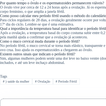
Por quanto tempo o óvulo e os espermatozoides permanecem viáveis?
O óvulo vive por cerca de 12 a 24 horas após a ovulação. Já os esperm
corpo feminino, o que amplia a janela fértil.
Como posso calcular meu período fértil usando o método do calendári
Para ciclos regulares de 28 dias, a ovulação geralmente ocorre por volta 
17º dia do ciclo. Lembre-se que é uma estimativa.
Qual a importância da temperatura basal para identificar o período férti
Após a ovulação, a temperatura basal do corpo costuma subir entre 0,2 
pela manhã ajuda a confirmar que a ovulação já aconteceu.
Como o muco cervical muda durante o período fértil?
No período fértil, o muco cervical se torna mais elástico, transparente
ovo crua. Isso ajuda os espermatozoides a chegarem ao óvulo.
Existem outros sinais que indicam o período fértil?
Sim, algumas mulheres podem sentir uma dor leve no baixo ventre (dor 
inchados, e até um leve inchaço abdominal.
Tags
#
) saúde da mulher
#
Ovulação
#
Período Fértil