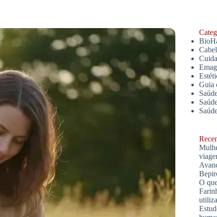
Catego
BioH
Cabe
Cuida
Emagr
Estét
Guia 
Saúde
Saúde
Saúd
Recent
Mulhe
viage
Avanç
Bepir
O que
Farin
utiliz
Estud