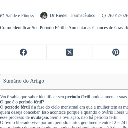
Saúde e Fitness
Dr Riedel - Farmacêutico
26/01/202
Como Identificar Seu Período Fértil e Aumentar as Chances de Gravid
Sumário do Artigo
Você sabia que saber identificar seu
período fértil
pode aumentar suas
O que é o período fértil?
O
período fértil
é a fase do ciclo menstrual em que a mulher tem as m
quem deseja conceber. Isso acontece porque é quando o ovário libera 
esse processo de
ovulação
. Sem a ovulação, não há período fértil.
O óvulo liberado vive por um período curto, geralmente entre 12 e 24 
maior dentro do corpo feminino, podendo sobreviver por até 5 dias. Por