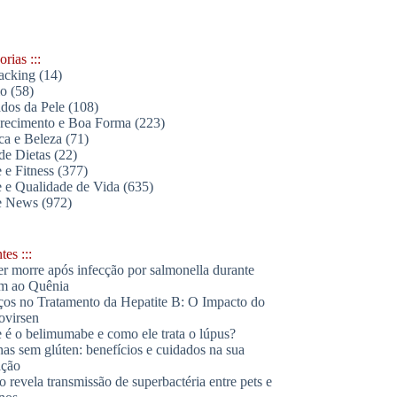
rias :::
acking
(14)
lo
(58)
dos da Pele
(108)
ecimento e Boa Forma
(223)
ica e Beleza
(71)
de Dietas
(22)
 e Fitness
(377)
 e Qualidade de Vida
(635)
e News
(972)
es :::
r morre após infecção por salmonella durante
m ao Quênia
os no Tratamento da Hepatite B: O Impacto do
ovirsen
 é o belimumabe e como ele trata o lúpus?
has sem glúten: benefícios e cuidados na sua
ação
o revela transmissão de superbactéria entre pets e