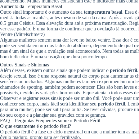
acontecendo. Muitas mulheres consideram este o indicador mais confiá
Aumento da Temperatura Basal
Outro sinal importante é o aumento da sua
temperatura basal
. Essa é
medi-la todas as manhãs, antes mesmo de sair da cama. Após a ovulaçã
0,5 graus Celsius. Essa elevação dura até a próxima menstruação. Regi
ver esse padrão. É uma forma de confirmar que a ovulação já ocorreu. I
Ventre (Mittelschmerz)
Algumas mulheres sentem uma dor leve no baixo ventre. Essa dor é 
pode ser sentida em um dos lados do abdômen, dependendo de qual ová
mas é um sinal de que a ovulação está acontecendo. Nem todas as mulhe
bom indicador. É uma sensação que dura pouco tempo.
Outros Sinais e Sintomas
Além desses, existem outros sinais que podem indicar o
período fértil
desejo sexual. Isso é uma resposta natural do corpo para aumentar as 
sensíveis ou inchados. Algumas mulheres também experimentam um le
chamados de spotting, também podem acontecer. Eles são bem leves 
possíveis, devido às variações hormonais. Fique atenta a todos esses de
Observar e registrar esses sinais pode ser muito útil. Você pode usar 
conhecer seu corpo, mais fácil será identificar seu
período fértil
. Lembr
para uma mulher, pode ser sutil para outra. Se tiver dúvidas, procure um
do seu corpo e a planejar sua gravidez com segurança.
FAQ – Perguntas Frequentes sobre o Período Fértil
O que exatamente é o período fértil?
O período fértil é a fase do ciclo menstrual em que a mulher tem as ma
óvulo maduro, pronto para ser fertilizado.