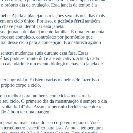
o próprio dia da ovulação. Essa janela de tempo é a
bebê. Ajuda a planejar as relações sexuais nos dias mais
em um ciclo único. Por isso, o
período fértil
também
chave para identificar essa janela.
sua jornada de planejamento familiar. É uma ferramenta
processo complexo, controlado por hormônios que
tral desse ciclo para a concepção. É a natureza agindo
 sentem mudanças sutis durante essa fase. Essas
las pode ser muito útil e até educativo. Afinal, cada
o calendário; é um evento biológico chave, a janela de
r engravidar. Existem várias maneiras de fazer isso.
próprio corpo e ciclo.
iona melhor para mulheres com ciclos menstruais
o seu ciclo. O primeiro dia da menstruação é sempre o dia
r volta do 14º dia. Assim, o
período fértil
seria entre o
 então é bom ter uma margem.
emperatura mais baixa do seu corpo em repouso. Você
m termômetro específico para isso. Anote a temperatura