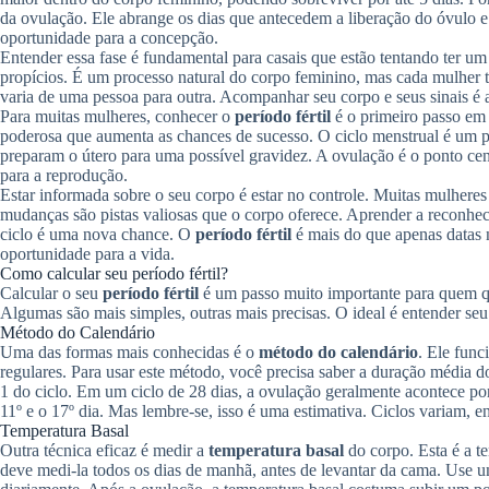
da ovulação. Ele abrange os dias que antecedem a liberação do óvulo e 
oportunidade para a concepção.
Entender essa fase é fundamental para casais que estão tentando ter um 
propícios. É um processo natural do corpo feminino, mas cada mulher t
varia de uma pessoa para outra. Acompanhar seu corpo e seus sinais é a 
Para muitas mulheres, conhecer o
período fértil
é o primeiro passo em 
poderosa que aumenta as chances de sucesso. O ciclo menstrual é um 
preparam o útero para uma possível gravidez. A ovulação é o ponto cen
para a reprodução.
Estar informada sobre o seu corpo é estar no controle. Muitas mulheres
mudanças são pistas valiosas que o corpo oferece. Aprender a reconhecê-
ciclo é uma nova chance. O
período fértil
é mais do que apenas datas n
oportunidade para a vida.
Como calcular seu período fértil?
Calcular o seu
período fértil
é um passo muito importante para quem que
Algumas são mais simples, outras mais precisas. O ideal é entender seu 
Método do Calendário
Uma das formas mais conhecidas é o
método do calendário
. Ele func
regulares. Para usar este método, você precisa saber a duração média d
1 do ciclo. Em um ciclo de 28 dias, a ovulação geralmente acontece po
11º e o 17º dia. Mas lembre-se, isso é uma estimativa. Ciclos variam,
Temperatura Basal
Outra técnica eficaz é medir a
temperatura basal
do corpo. Esta é a t
deve medi-la todos os dias de manhã, antes de levantar da cama. Use u