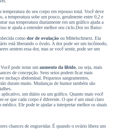
vel.
 a temperatura do seu corpo em repouso total. Você deve
o, a temperatura sobe um pouco, geralmente entre 0,2 e
strar sua temperatura diariamente em um gráfico ajuda a
sso te ajuda a entender melhor seu ciclo.
Dor no Baixo
conhecida como
dor de ovulação
ou Mittelschmerz. Ela
rio está liberando o óvulo. A dor pode ser um incômodo,
res sentem essa dor, mas se você sentir, pode ser um
. Você pode notar um
aumento da libido
, ou seja, mais
chances de concepção. Seus seios podem ficar mais
ve inchaço abdominal. Pequenos sangramentos,
e não duram muito. Mudanças de humor também são
talhes.
um aplicativo, um diário ou um gráfico. Quanto mais você
e-se que cada corpo é diferente. O que é um sinal claro
 médico. Ele pode te ajudar a interpretar melhor os sinais
iores chances de engravidar. É quando o ovário libera um