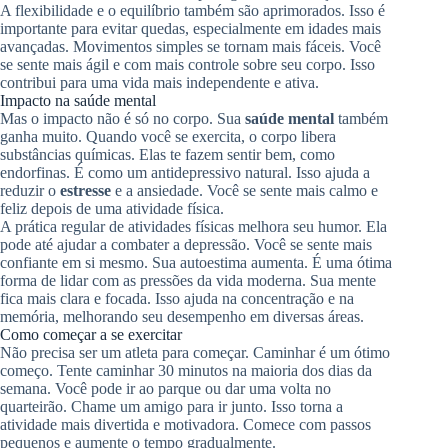
A flexibilidade e o equilíbrio também são aprimorados. Isso é
importante para evitar quedas, especialmente em idades mais
avançadas. Movimentos simples se tornam mais fáceis. Você
se sente mais ágil e com mais controle sobre seu corpo. Isso
contribui para uma vida mais independente e ativa.
Impacto na saúde mental
Mas o impacto não é só no corpo. Sua
saúde mental
também
ganha muito. Quando você se exercita, o corpo libera
substâncias químicas. Elas te fazem sentir bem, como
endorfinas. É como um antidepressivo natural. Isso ajuda a
reduzir o
estresse
e a ansiedade. Você se sente mais calmo e
feliz depois de uma atividade física.
A prática regular de atividades físicas melhora seu humor. Ela
pode até ajudar a combater a depressão. Você se sente mais
confiante em si mesmo. Sua autoestima aumenta. É uma ótima
forma de lidar com as pressões da vida moderna. Sua mente
fica mais clara e focada. Isso ajuda na concentração e na
memória, melhorando seu desempenho em diversas áreas.
Como começar a se exercitar
Não precisa ser um atleta para começar. Caminhar é um ótimo
começo. Tente caminhar 30 minutos na maioria dos dias da
semana. Você pode ir ao parque ou dar uma volta no
quarteirão. Chame um amigo para ir junto. Isso torna a
atividade mais divertida e motivadora. Comece com passos
pequenos e aumente o tempo gradualmente.