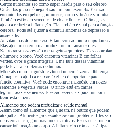
Certos nutrientes são como super-heróis para o seu cérebro.
Os ácidos graxos ômega-3 são um bom exemplo. Eles são
encontrados em peixes gordurosos, como salmão e sardinha.
Também estão em sementes de chia e linhaça. O ômega-3
ajuda a reduzir a inflamação. Ele também é vital para a função
cerebral. Pode até ajudar a diminuir sintomas de depressão e
ansiedade.
As vitaminas do complexo B também são muito importantes.
Elas ajudam o cérebro a produzir neurotransmissores.
Neurotransmissores são mensageiros químicos. Eles controlam
o humor e o sono. Você encontra vitaminas B em folhas
verdes, ovos e grãos integrais. Uma falta dessas vitaminas
pode levar a problemas de humor.
Minerais como magnésio e zinco também fazem a diferença.
O magnésio ajuda a relaxar. O zinco é importante para a
função cognitiva. Você pode encontrar magnésio em nozes,
sementes e vegetais verdes. O zinco está em carnes,
leguminosas e sementes. Eles são essenciais para um bom
bem-estar
mental.
Alimentos que podem prejudicar a saúde mental
Assim como há alimentos que ajudam, há outros que podem
atrapalhar. Alimentos processados são um problema. Eles são
ricos em açúcar, gorduras ruins e aditivos. Esses itens podem
causar inflamação no corpo. A inflamação crônica está ligada