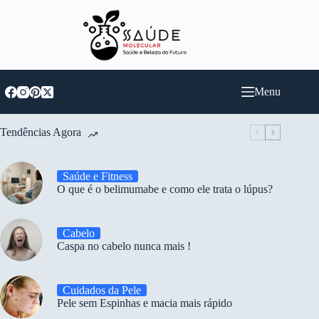
Pular
para
o
conteúdo
Menu
Tendências Agora
Saúde e Fitness
O que é o belimumabe e como ele trata o lúpus?
Cabelo
Caspa no cabelo nunca mais !
Cuidados da Pele
Pele sem Espinhas e macia mais rápido