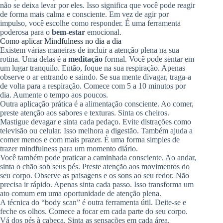
não se deixa levar por eles. Isso significa que você pode reagir
de forma mais calma e consciente. Em vez de agir por
impulso, você escolhe como responder. É uma ferramenta
poderosa para o
bem-estar
emocional.
Como aplicar Mindfulness no dia a dia
Existem várias maneiras de incluir a atenção plena na sua
rotina. Uma delas é a
meditação
formal. Você pode sentar em
um lugar tranquilo. Então, foque na sua respiração. Apenas
observe o ar entrando e saindo. Se sua mente divagar, traga-a
de volta para a respiração. Comece com 5 a 10 minutos por
dia. Aumente o tempo aos poucos.
Outra aplicação prática é a alimentação consciente. Ao comer,
preste atenção aos sabores e texturas. Sinta os cheiros.
Mastigue devagar e sinta cada pedaço. Evite distrações como
televisão ou celular. Isso melhora a digestão. Também ajuda a
comer menos e com mais prazer. É uma forma simples de
trazer mindfulness para um momento diário.
Você também pode praticar a caminhada consciente. Ao andar,
sinta o chão sob seus pés. Preste atenção aos movimentos do
seu corpo. Observe as paisagens e os sons ao seu redor. Não
precisa ir rápido. Apenas sinta cada passo. Isso transforma um
ato comum em uma oportunidade de atenção plena.
A técnica do “body scan” é outra ferramenta útil. Deite-se e
feche os olhos. Comece a focar em cada parte do seu corpo.
Vá dos pés à cabeça. Sinta as sensações em cada área.