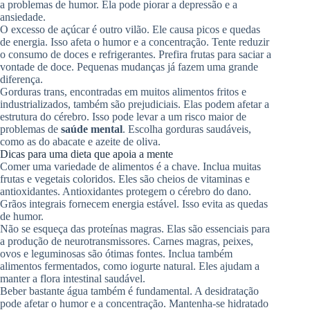
a problemas de humor. Ela pode piorar a depressão e a
ansiedade.
O excesso de açúcar é outro vilão. Ele causa picos e quedas
de energia. Isso afeta o humor e a concentração. Tente reduzir
o consumo de doces e refrigerantes. Prefira frutas para saciar a
vontade de doce. Pequenas mudanças já fazem uma grande
diferença.
Gorduras trans, encontradas em muitos alimentos fritos e
industrializados, também são prejudiciais. Elas podem afetar a
estrutura do cérebro. Isso pode levar a um risco maior de
problemas de
saúde mental
. Escolha gorduras saudáveis,
como as do abacate e azeite de oliva.
Dicas para uma dieta que apoia a mente
Comer uma variedade de alimentos é a chave. Inclua muitas
frutas e vegetais coloridos. Eles são cheios de vitaminas e
antioxidantes. Antioxidantes protegem o cérebro do dano.
Grãos integrais fornecem energia estável. Isso evita as quedas
de humor.
Não se esqueça das proteínas magras. Elas são essenciais para
a produção de neurotransmissores. Carnes magras, peixes,
ovos e leguminosas são ótimas fontes. Inclua também
alimentos fermentados, como iogurte natural. Eles ajudam a
manter a flora intestinal saudável.
Beber bastante água também é fundamental. A desidratação
pode afetar o humor e a concentração. Mantenha-se hidratado