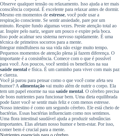
Observe qualquer tensão ou relaxamento. Isso ajuda a ter mais
consciência corporal. É excelente para relaxar antes de dormir.
Mesmo em momentos de
estresse
, você pode usar a
respiração consciente. Se sentir ansiedade, pare por um
minuto. Respire fundo algumas vezes. Preste atenção total ao
ar. Inspire pelo nariz, segure um pouco e expire pela boca.
Isso pode acalmar seu sistema nervoso rapidamente. É uma
técnica de primeiros socorros para a mente.
Integrar mindfulness na sua vida não exige muito tempo.
Pequenos momentos de atenção plena já fazem diferença. O
importante é a consistência. Comece com o que é possível
para você. Aos poucos, você sentirá os benefícios na sua
saúde mental
e física. É um caminho para viver com mais paz
e clareza.
Você já parou para pensar como o que você come afeta seu
humor? A
alimentação
vai muito além de nutrir o corpo. Ela
tem um papel enorme na sua
saúde mental
. O cérebro precisa
de bons nutrientes para funcionar bem. Uma dieta equilibrada
pode fazer você se sentir mais feliz e com menos estresse.
Nosso intestino é como um segundo cérebro. Ele está cheio de
bactérias. Essas bactérias influenciam como nos sentimos.
Uma flora intestinal saudável ajuda a produzir substâncias
importantes. Elas afetam nosso humor e bem-estar. Por isso,
comer bem é crucial para a mente.
Nutrientes essenciais para o cérebro