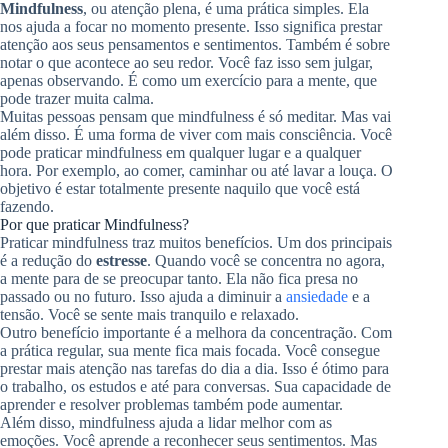
Mindfulness
, ou atenção plena, é uma prática simples. Ela
nos ajuda a focar no momento presente. Isso significa prestar
atenção aos seus pensamentos e sentimentos. Também é sobre
notar o que acontece ao seu redor. Você faz isso sem julgar,
apenas observando. É como um exercício para a mente, que
pode trazer muita calma.
Muitas pessoas pensam que mindfulness é só meditar. Mas vai
além disso. É uma forma de viver com mais consciência. Você
pode praticar mindfulness em qualquer lugar e a qualquer
hora. Por exemplo, ao comer, caminhar ou até lavar a louça. O
objetivo é estar totalmente presente naquilo que você está
fazendo.
Por que praticar Mindfulness?
Praticar mindfulness traz muitos benefícios. Um dos principais
é a redução do
estresse
. Quando você se concentra no agora,
a mente para de se preocupar tanto. Ela não fica presa no
passado ou no futuro. Isso ajuda a diminuir a
ansiedade
e a
tensão. Você se sente mais tranquilo e relaxado.
Outro benefício importante é a melhora da concentração. Com
a prática regular, sua mente fica mais focada. Você consegue
prestar mais atenção nas tarefas do dia a dia. Isso é ótimo para
o trabalho, os estudos e até para conversas. Sua capacidade de
aprender e resolver problemas também pode aumentar.
Além disso, mindfulness ajuda a lidar melhor com as
emoções. Você aprende a reconhecer seus sentimentos. Mas