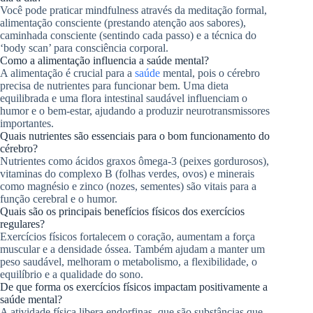
Você pode praticar mindfulness através da meditação formal,
alimentação consciente (prestando atenção aos sabores),
caminhada consciente (sentindo cada passo) e a técnica do
‘body scan’ para consciência corporal.
Como a alimentação influencia a saúde mental?
A alimentação é crucial para a
saúde
mental, pois o cérebro
precisa de nutrientes para funcionar bem. Uma dieta
equilibrada e uma flora intestinal saudável influenciam o
humor e o bem-estar, ajudando a produzir neurotransmissores
importantes.
Quais nutrientes são essenciais para o bom funcionamento do
cérebro?
Nutrientes como ácidos graxos ômega-3 (peixes gordurosos),
vitaminas do complexo B (folhas verdes, ovos) e minerais
como magnésio e zinco (nozes, sementes) são vitais para a
função cerebral e o humor.
Quais são os principais benefícios físicos dos exercícios
regulares?
Exercícios físicos fortalecem o coração, aumentam a força
muscular e a densidade óssea. Também ajudam a manter um
peso saudável, melhoram o metabolismo, a flexibilidade, o
equilíbrio e a qualidade do sono.
De que forma os exercícios físicos impactam positivamente a
saúde mental?
A atividade física libera endorfinas, que são substâncias que