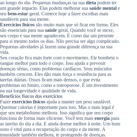
ao longo do dia. Pequenas mudanças na sua
dieta
podem ter
um grande impacto. Elas podem melhorar sua
saúde mental
e
seu
bem-estar
geral. Comece hoje a fazer escolhas mais
saudáveis para sua mente.
Exercícios físicos
são muito mais que só ficar em forma. Eles
são essenciais para sua
saúde
geral. Quando você se mexe,
seu corpo e sua mente agradecem. É como dar um presente
para si mesmo todos os dias. Não precisa ser algo complicado.
Pequenas atividades já fazem uma grande diferença na sua
vida.
Seu coração fica mais forte com o movimento. Ele bombeia o
sangue melhor para todo o corpo. Isso ajuda a prevenir
doenças sérias, como problemas cardíacos. Seus músculos
também crescem. Eles dão mais força e resistência para as
tarefas diárias. Ossos ficam mais densos, o que evita
problemas no futuro, como a osteoporose. É um investimento
na sua longevidade e qualidade de vida.
Benefícios físicos dos exercícios
Fazer
exercícios físicos
ajuda a manter um peso saudável.
Queimar calorias é importante para isso. Mas o mais legal é
que seu metabolismo melhora. Isso significa que seu corpo
funciona de forma mais eficiente. Você tem mais
energia
para
as tarefas do dia a dia. E ainda dorme melhor à noite. Um bom
sono é vital para a recuperação do corpo e da mente. A
imunidade também melhora, te protegendo de doenças.