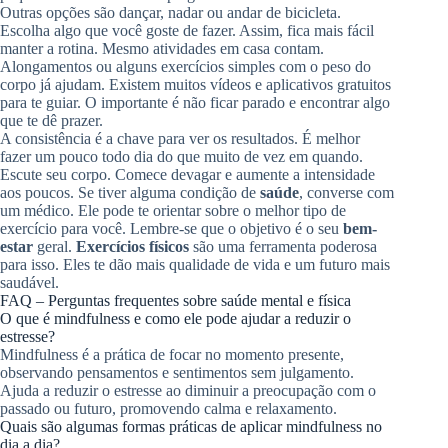
Outras opções são dançar, nadar ou andar de bicicleta.
Escolha algo que você goste de fazer. Assim, fica mais fácil
manter a rotina. Mesmo atividades em casa contam.
Alongamentos ou alguns exercícios simples com o peso do
corpo já ajudam. Existem muitos vídeos e aplicativos gratuitos
para te guiar. O importante é não ficar parado e encontrar algo
que te dê prazer.
A consistência é a chave para ver os resultados. É melhor
fazer um pouco todo dia do que muito de vez em quando.
Escute seu corpo. Comece devagar e aumente a intensidade
aos poucos. Se tiver alguma condição de
saúde
, converse com
um médico. Ele pode te orientar sobre o melhor tipo de
exercício para você. Lembre-se que o objetivo é o seu
bem-
estar
geral.
Exercícios físicos
são uma ferramenta poderosa
para isso. Eles te dão mais qualidade de vida e um futuro mais
saudável.
FAQ – Perguntas frequentes sobre saúde mental e física
O que é mindfulness e como ele pode ajudar a reduzir o
estresse?
Mindfulness é a prática de focar no momento presente,
observando pensamentos e sentimentos sem julgamento.
Ajuda a reduzir o estresse ao diminuir a preocupação com o
passado ou futuro, promovendo calma e relaxamento.
Quais são algumas formas práticas de aplicar mindfulness no
dia a dia?