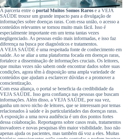
A parceria entre o
portal Muitos Somos Raros
e a VEJA
SAÚDE trouxe um grande impacto para a divulgação de
informações sobre doenças raras. Com essa união, o acesso a
conteúdos relevantes se tornou muito mais fácil. Isso é
especialmente importante em um tema tantas vezes
negligenciado. As pessoas estão mais informadas, e isso faz
diferença na busca por diagnósticos e tratamentos.
A VEJA SAÚDE é uma respeitada fonte de conhecimento em
saúde. Ao se aliar a uma plataforma focada em doenças raras,
fortalece a disseminação de informações cruciais. Os leitores,
que muitas vezes não sabem onde encontrar dados sobre suas
condições, agora têm à disposição uma ampla variedade de
conteúdos que ajudam a esclarecer dúvidas e a promover a
conscientização.
Com essa aliança, o portal se beneficia da credibilidade da
VEJA SAÚDE. Isso gera confiança nas pessoas que buscam
informações. Além disso, a VEJA SAÚDE, por sua vez,
ganha um novo nicho de leitores, que se interessam por temas
relacionados à saúde e às particularidades das doenças raras.
A exposição a uma nova audiência é um dos pontos fortes
dessa colaboração. Reportagens sobre casos reais, tratamentos
inovadores e novas pesquisas têm maior visibilidade. Isso não
apenas ajuda os pacientes, mas também dá voz a eles. Muitas
histórias emocionantes estão sendo contadas e podem inspirar