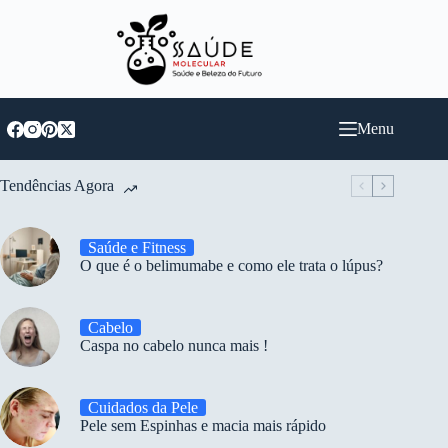
Pular
para
o
conteúdo
Menu
Tendências Agora
Saúde e Fitness
O que é o belimumabe e como ele trata o lúpus?
Cabelo
Caspa no cabelo nunca mais !
Cuidados da Pele
Pele sem Espinhas e macia mais rápido