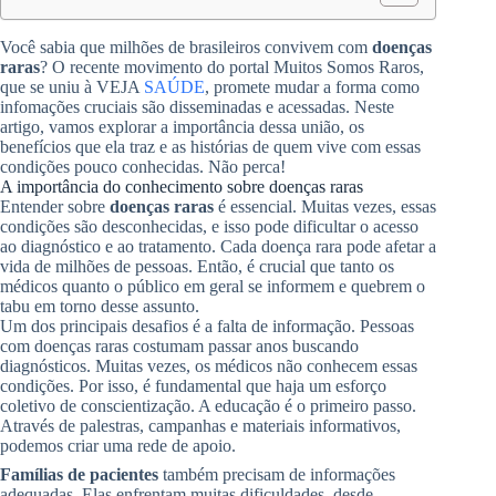
Você sabia que milhões de brasileiros convivem com
doenças
raras
? O recente movimento do portal Muitos Somos Raros,
que se uniu à VEJA
SAÚDE
, promete mudar a forma como
infomações cruciais são disseminadas e acessadas. Neste
artigo, vamos explorar a importância dessa união, os
benefícios que ela traz e as histórias de quem vive com essas
condições pouco conhecidas. Não perca!
A importância do conhecimento sobre doenças raras
Entender sobre
doenças raras
é essencial. Muitas vezes, essas
condições são desconhecidas, e isso pode dificultar o acesso
ao diagnóstico e ao tratamento. Cada doença rara pode afetar a
vida de milhões de pessoas. Então, é crucial que tanto os
médicos quanto o público em geral se informem e quebrem o
tabu em torno desse assunto.
Um dos principais desafios é a falta de informação. Pessoas
com doenças raras costumam passar anos buscando
diagnósticos. Muitas vezes, os médicos não conhecem essas
condições. Por isso, é fundamental que haja um esforço
coletivo de conscientização. A educação é o primeiro passo.
Através de palestras, campanhas e materiais informativos,
podemos criar uma rede de apoio.
Famílias de pacientes
também precisam de informações
adequadas. Elas enfrentam muitas dificuldades, desde