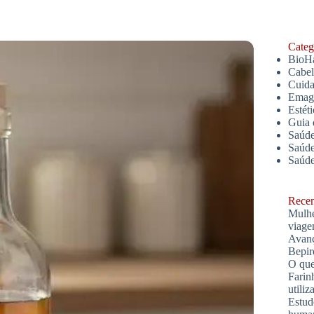
Catego
BioH
Cabe
Cuida
Emagr
Estét
Guia 
Saúde
Saúde
Saúd
Recent
Mulhe
viage
Avanç
Bepir
O que
Farin
utiliz
Estud