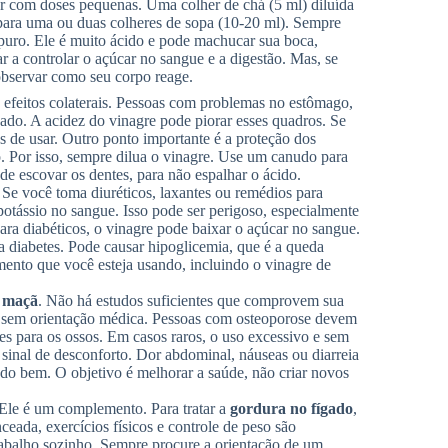
ar com doses pequenas. Uma colher de chá (5 ml) diluída
ra uma ou duas colheres de sopa (10-20 ml). Sempre
puro. Ele é muito ácido e pode machucar sua boca,
r a controlar o açúcar no sangue e a digestão. Mas, se
observar como seu corpo reage.
 efeitos colaterais. Pessoas com problemas no estômago,
dado. A acidez do vinagre pode piorar esses quadros. Se
 de usar. Outro ponto importante é a proteção dos
. Por isso, sempre dilua o vinagre. Use um canudo para
e escovar os dentes, para não espalhar o ácido.
e você toma diuréticos, laxantes ou remédios para
potássio no sangue. Isso pode ser perigoso, especialmente
ara diabéticos, o vinagre pode baixar o açúcar no sangue.
diabetes. Pode causar hipoglicemia, que é a queda
ento que você esteja usando, incluindo o vinagre de
e maçã
. Não há estudos suficientes que comprovem sua
 sem orientação médica. Pessoas com osteoporose devem
tes para os ossos. Em casos raros, o uso excessivo e sem
 sinal de desconforto. Dor abdominal, náuseas ou diarreia
ndo bem. O objetivo é melhorar a saúde, não criar novos
Ele é um complemento. Para tratar a
gordura no fígado
,
eada, exercícios físicos e controle de peso são
abalho sozinho. Sempre procure a orientação de um