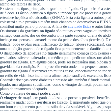
atento aos fatores de risco.
Existem dois tipos principais de gordura no fígado. O primeiro é a est
de álcool. O álcool danifica o fígado e impede que ele processe a gor
esteatose hepática não alcoólica (EHNA). Esta está ligada a outros pr
colesterol alto e pressão alta têm mais chances de desenvolver a EHN
contribui muito para o problema. A falta de
atividade física
é outro fato
Os sintomas da
gordura no fígado
são muitas vezes vagos ou inexiste
cansaço constante, dor ou desconforto na parte superior direita do abd
inchaço nas pernas ou amarelamento da pele e dos olhos (icterícia). É c
tratada, pode evoluir para inflamação do fígado, fibrose (cicatrizes), cir
uma condição grave onde o fígado fica permanentemente danificado e n
O diagnóstico da
gordura no fígado
geralmente começa com exames de
resultados estiverem alterados, o médico pode pedir um ultrassom abd
gordura no fígado. Em alguns casos, pode ser necessária uma biópsia do
gravidade da condição. É um procedimento onde uma pequena amostra do
gordura no fígado é reversível em muitos casos, especialmente se for 
no estilo de vida. Isso inclui uma alimentação saudável, exercícios físico
Controlar doenças como diabetes e pressão alta também é fundamental.
fígado, mas algumas substâncias, como o vinagre de maçã, podem ser 
plano de tratamento adequado.
Como o vinagre de maçã pode ajudar?
O
vinagre de maçã
tem ganhado destaque por seus possíveis benefício
realmente ajudar com a
gordura no fígado
. É importante saber que o 
um bom complemento para um estilo de vida saudável. Algumas pesqui