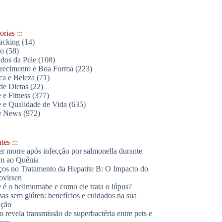
rias :::
acking
(14)
lo
(58)
dos da Pele
(108)
ecimento e Boa Forma
(223)
ica e Beleza
(71)
de Dietas
(22)
 e Fitness
(377)
 e Qualidade de Vida
(635)
e News
(972)
es :::
r morre após infecção por salmonella durante
m ao Quênia
os no Tratamento da Hepatite B: O Impacto do
ovirsen
 é o belimumabe e como ele trata o lúpus?
has sem glúten: benefícios e cuidados na sua
ação
o revela transmissão de superbactéria entre pets e