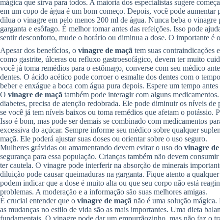
mágica que sirva para todos. A maioria dos especialistas sugere começ
em um copo de água é um bom começo. Depois, você pode aumentar pa
dilua o vinagre em pelo menos 200 ml de água. Nunca beba o vinagre 
garganta e esôfago. É melhor tomar antes das refeições. Isso pode ajuda
sentir desconforto, mude o horário ou diminua a dose. O importante é 
Apesar dos benefícios, o
vinagre de maçã
tem suas contraindicações e
como gastrite, úlceras ou refluxo gastroesofágico, devem ter muito cui
você já toma remédios para o estômago, converse com seu médico antes
dentes. O ácido acético pode corroer o esmalte dos dentes com o tempo
beber e enxágue a boca com água pura depois. Espere um tempo antes d
O
vinagre de maçã
também pode interagir com alguns medicamentos. S
diabetes, precisa de atenção redobrada. Ele pode diminuir os níveis de 
se você já tem níveis baixos ou toma remédios que afetam o potássio. P
Isso é bom, mas pode ser demais se combinado com medicamentos para 
excessiva do açúcar. Sempre informe seu médico sobre qualquer suplem
maçã. Ele poderá ajustar suas doses ou orientar sobre o uso seguro.
Mulheres grávidas ou amamentando devem evitar o uso do
vinagre d
segurança para essa população. Crianças também não devem consumir
ter cautela. O vinagre pode interferir na absorção de minerais importan
diluição pode causar queimaduras na garganta. Fique atento a qualquer
podem indicar que a dose é muito alta ou que seu corpo não está reagi
problemas. A moderação e a informação são suas melhores amigas.
É crucial entender que o
vinagre de maçã
não é uma solução mágica. 
as mudanças no estilo de vida são as mais importantes. Uma dieta balanc
fundamentais. O vinagre pode dar um empurrãozinho, mas não faz o tr