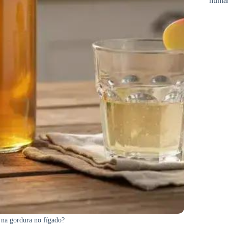
huma
na gordura no fígado?