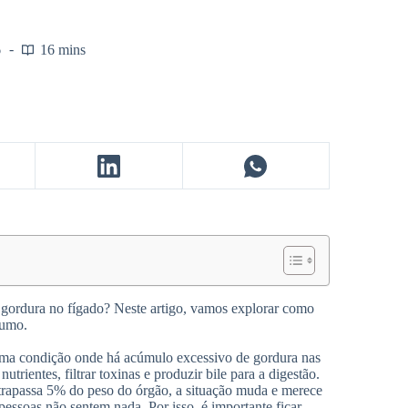
6
16 mins
a gordura no fígado? Neste artigo, vamos explorar como
sumo.
uma condição onde há acúmulo excessivo de gordura nas
trientes, filtrar toxinas e produzir bile para a digestão.
rapassa 5% do peso do órgão, a situação muda e merece
pessoas não sentem nada. Por isso, é importante ficar