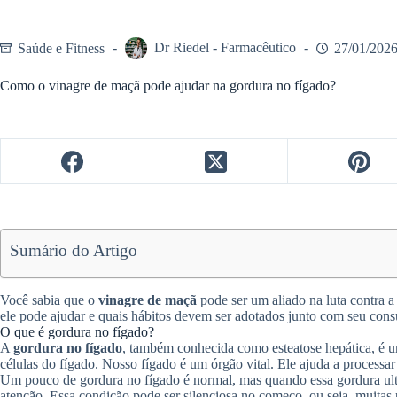
Saúde e Fitness
Dr Riedel - Farmacêutico
27/01/202
Como o vinagre de maçã pode ajudar na gordura no fígado?
Sumário do Artigo
Você sabia que o
vinagre de maçã
pode ser um aliado na luta contra 
ele pode ajudar e quais hábitos devem ser adotados junto com seu con
O que é gordura no fígado?
A
gordura no fígado
, também conhecida como esteatose hepática, é 
células do fígado. Nosso fígado é um órgão vital. Ele ajuda a processar nu
Um pouco de gordura no fígado é normal, mas quando essa gordura ult
atenção. Essa condição pode ser silenciosa no começo, ou seja, muitas 