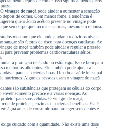
 especialmente depois de comer. Isso significa menos picos
 prazo.
. O
vinagre de maçã
pode ajudar a aumentar a sensação
empo depois de comer. Com menos fome, a tendência é
sugerem que o ácido acético presente no vinagre pode
a que seu corpo queima mais calorias, mesmo em repouso.
Estudos mostram que ele pode ajudar a reduzir os níveis
 no sangue são fatores de risco para doenças cardíacas. Ao
 vinagre de maçã também pode ajudar a regular a pressão
al para prevenir problemas cardiovasculares sérios.
s.
timular a produção de ácido no estômago. Isso é bom para
ssa melhor os alimentos. Ele também pode ajudar a
audável para as bactérias boas. Uma boa saúde intestinal
e de nutrientes. Algumas pessoas usam o vinagre de maçã
idantes são substâncias que protegem as células do corpo
ao envelhecimento precoce e a várias doenças. Ao
protetor para suas células. O vinagre de maçã,
rede de proteínas, enzimas e bactérias benéficas. Ela é
e em água antes de consumir para proteger seus dentes e
s exige cuidado com a quantidade. Não existe uma dose