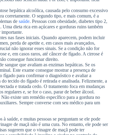
eatose hepática alcoólica, causada pelo consumo excessivo
dura corretamente. O segundo tipo, e mais comum, é a
oblemas de
saúde
. Pessoas com obesidade, diabetes tipo 2,
A. Uma dieta rica em açúcares e gorduras ruins também
r importante.
ntes nas fases iniciais. Quando aparecem, podem incluir
ômen, perda de apetite e, em casos mais avançados,
rucial não ignorar esses sinais. Se a condição não for
rose e, em casos raros, até câncer de fígado. A cirrose é
ão consegue funcionar direito.
 sangue que avaliam as enzimas hepáticas. Se os
ominal. Este exame consegue mostrar a presença de
 fígado para confirmar o diagnóstico e avaliar a
 tecido do fígado é retirada e analisada. Felizmente, a
detectada e tratada cedo. O tratamento foca em mudanças
s regulares e, se for o caso, parar de beber álcool.
 Não existe um remédio específico para a gordura no
auxiliares. Sempre converse com seu médico para um
s à saúde, e muitas pessoas se perguntam se ele pode
vinagre de maçã não é uma cura. No entanto, ele pode ser
sas sugerem que o vinagre de maçã pode ter