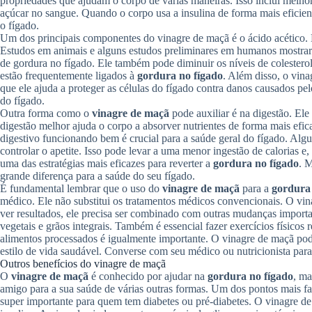
propriedades que ajudam o corpo de várias maneiras. Isso inclui melhora
açúcar no sangue. Quando o corpo usa a insulina de forma mais eficien
o fígado.
Um dos principais componentes do vinagre de maçã é o ácido acético. E
Estudos em animais e alguns estudos preliminares em humanos mostrar
de gordura no fígado. Ele também pode diminuir os níveis de colesterol 
estão frequentemente ligados à
gordura no fígado
. Além disso, o vina
que ele ajuda a proteger as células do fígado contra danos causados pel
do fígado.
Outra forma como o
vinagre de maçã
pode auxiliar é na digestão. El
digestão melhor ajuda o corpo a absorver nutrientes de forma mais efi
digestivo funcionando bem é crucial para a saúde geral do fígado. Alg
controlar o apetite. Isso pode levar a uma menor ingestão de calorias 
uma das estratégias mais eficazes para reverter a
gordura no fígado
. 
grande diferença para a saúde do seu fígado.
É fundamental lembrar que o uso do
vinagre de maçã
para a
gordura 
médico. Ele não substitui os tratamentos médicos convencionais. O vi
ver resultados, ele precisa ser combinado com outras mudanças important
vegetais e grãos integrais. Também é essencial fazer exercícios físicos
alimentos processados é igualmente importante. O vinagre de maçã pod
estilo de vida saudável. Converse com seu médico ou nutricionista para
Outros benefícios do vinagre de maçã
O
vinagre de maçã
é conhecido por ajudar na
gordura no fígado
, ma
amigo para a sua saúde de várias outras formas. Um dos pontos mais fal
super importante para quem tem diabetes ou pré-diabetes. O vinagre 