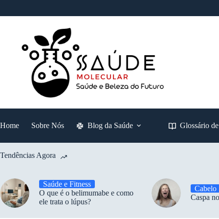
Pular
para
o
conteúdo
Home
Sobre Nós
Blog da Saúde
Glossário d
Tendências Agora
Saúde e Fitness
Cabelo
O que é o belimumabe e como
Caspa no
ele trata o lúpus?