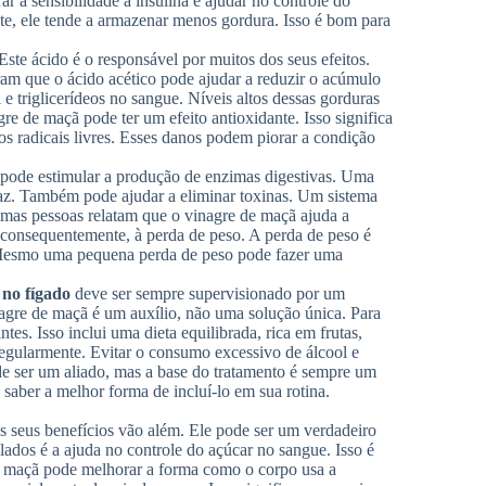
r a sensibilidade à insulina e ajudar no controle do
te, ele tende a armazenar menos gordura. Isso é bom para
ste ácido é o responsável por muitos dos seus efeitos.
am que o ácido acético pode ajudar a reduzir o acúmulo
e triglicerídeos no sangue. Níveis altos dessas gorduras
gre de maçã pode ter um efeito antioxidante. Isso significa
os radicais livres. Esses danos podem piorar a condição
e pode estimular a produção de enzimas digestivas. Uma
caz. Também pode ajudar a eliminar toxinas. Um sistema
umas pessoas relatam que o vinagre de maçã ajuda a
e, consequentemente, à perda de peso. A perda de peso é
Mesmo uma pequena perda de peso pode fazer uma
no fígado
deve ser sempre supervisionado por um
nagre de maçã é um auxílio, não uma solução única. Para
es. Isso inclui uma dieta equilibrada, rica em frutas,
 regularmente. Evitar o consumo excessivo de álcool e
e ser um aliado, mas a base do tratamento é sempre um
 saber a melhor forma de incluí-lo em sua rotina.
s seus benefícios vão além. Ele pode ser um verdadeiro
ados é a ajuda no controle do açúcar no sangue. Isso é
de maçã pode melhorar a forma como o corpo usa a