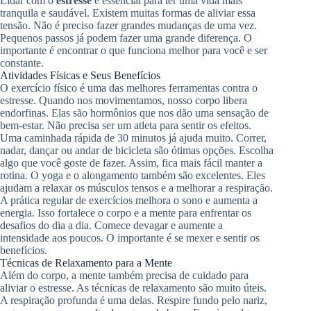
Lidar com o
estresse
é essencial para ter uma vida mais
tranquila e saudável. Existem muitas formas de aliviar essa
tensão. Não é preciso fazer grandes mudanças de uma vez.
Pequenos passos já podem fazer uma grande diferença. O
importante é encontrar o que funciona melhor para você e ser
constante.
Atividades Físicas e Seus Benefícios
O exercício físico é uma das melhores ferramentas contra o
estresse. Quando nos movimentamos, nosso corpo libera
endorfinas. Elas são hormônios que nos dão uma sensação de
bem-estar. Não precisa ser um atleta para sentir os efeitos.
Uma caminhada rápida de 30 minutos já ajuda muito. Correr,
nadar, dançar ou andar de bicicleta são ótimas opções. Escolha
algo que você goste de fazer. Assim, fica mais fácil manter a
rotina. O yoga e o alongamento também são excelentes. Eles
ajudam a relaxar os músculos tensos e a melhorar a respiração.
A prática regular de exercícios melhora o sono e aumenta a
energia. Isso fortalece o corpo e a mente para enfrentar os
desafios do dia a dia. Comece devagar e aumente a
intensidade aos poucos. O importante é se mexer e sentir os
benefícios.
Técnicas de Relaxamento para a Mente
Além do corpo, a mente também precisa de cuidado para
aliviar o estresse. As técnicas de relaxamento são muito úteis.
A respiração profunda é uma delas. Respire fundo pelo nariz,