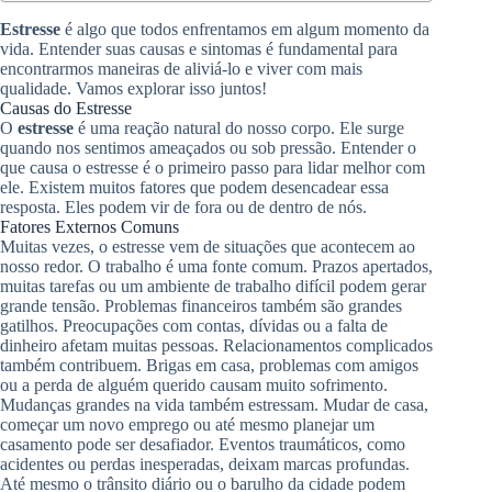
Estresse
é algo que todos enfrentamos em algum momento da
vida. Entender suas causas e sintomas é fundamental para
encontrarmos maneiras de aliviá-lo e viver com mais
qualidade. Vamos explorar isso juntos!
Causas do Estresse
O
estresse
é uma reação natural do nosso corpo. Ele surge
quando nos sentimos ameaçados ou sob pressão. Entender o
que causa o estresse é o primeiro passo para lidar melhor com
ele. Existem muitos fatores que podem desencadear essa
resposta. Eles podem vir de fora ou de dentro de nós.
Fatores Externos Comuns
Muitas vezes, o estresse vem de situações que acontecem ao
nosso redor. O trabalho é uma fonte comum. Prazos apertados,
muitas tarefas ou um ambiente de trabalho difícil podem gerar
grande tensão. Problemas financeiros também são grandes
gatilhos. Preocupações com contas, dívidas ou a falta de
dinheiro afetam muitas pessoas. Relacionamentos complicados
também contribuem. Brigas em casa, problemas com amigos
ou a perda de alguém querido causam muito sofrimento.
Mudanças grandes na vida também estressam. Mudar de casa,
começar um novo emprego ou até mesmo planejar um
casamento pode ser desafiador. Eventos traumáticos, como
acidentes ou perdas inesperadas, deixam marcas profundas.
Até mesmo o trânsito diário ou o barulho da cidade podem