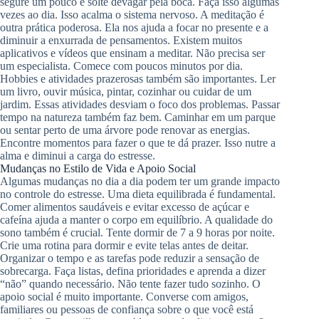
segure um pouco e solte devagar pela boca. Faça isso algumas
vezes ao dia. Isso acalma o sistema nervoso. A meditação é
outra prática poderosa. Ela nos ajuda a focar no presente e a
diminuir a enxurrada de pensamentos. Existem muitos
aplicativos e vídeos que ensinam a meditar. Não precisa ser
um especialista. Comece com poucos minutos por dia.
Hobbies e atividades prazerosas também são importantes. Ler
um livro, ouvir música, pintar, cozinhar ou cuidar de um
jardim. Essas atividades desviam o foco dos problemas. Passar
tempo na natureza também faz bem. Caminhar em um parque
ou sentar perto de uma árvore pode renovar as energias.
Encontre momentos para fazer o que te dá prazer. Isso nutre a
alma e diminui a carga do estresse.
Mudanças no Estilo de Vida e Apoio Social
Algumas mudanças no dia a dia podem ter um grande impacto
no controle do estresse. Uma dieta equilibrada é fundamental.
Comer alimentos saudáveis e evitar excesso de açúcar e
cafeína ajuda a manter o corpo em equilíbrio. A qualidade do
sono também é crucial. Tente dormir de 7 a 9 horas por noite.
Crie uma rotina para dormir e evite telas antes de deitar.
Organizar o tempo e as tarefas pode reduzir a sensação de
sobrecarga. Faça listas, defina prioridades e aprenda a dizer
“não” quando necessário. Não tente fazer tudo sozinho. O
apoio social é muito importante. Converse com amigos,
familiares ou pessoas de confiança sobre o que você está