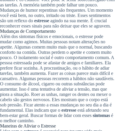
as tarefas. A memória também pode falhar um pouco.
Mudanças de humor repentinas são frequentes. Um momento
você está bem, no outro, irritado ou triste. Esses sentimentos
são um reflexo do
estresse
agindo na sua mente. É crucial
reconhecer esses sinais para não deixar que eles se agravem.
Mudanças de Comportamento
Além dos sintomas físicos e emocionais, o estresse pode
mudar como agimos. Muitas pessoas notam alterações no
apetite. Algumas comem muito mais que o normal, buscando
conforto na comida. Outras perdem o apetite e comem muito
pouco. O isolamento social é outro comportamento comum. A
pessoa estressada pode se afastar de amigos e familiares. Ela
prefere ficar sozinha. A procrastinação, ou o hábito de adiar
tarefas, também aumenta. Fazer as coisas parece mais difícil e
cansativo. Algumas pessoas recorrem a hábitos não saudáveis.
O consumo de álcool, cigarro ou outras substâncias pode
aumentar. Isso é uma tentativa de aliviar a tensão, mas que
piora a situação. Roer as unhas, ranger os dentes ou mexer o
cabelo são gestos nervosos. Eles mostram que o corpo está
sob pressão. Ficar atento a essas mudanças no seu dia a dia é
fundamental. Elas indicam que o
estresse
está afetando seu
bem-estar geral. Buscar formas de lidar com esses
sintomas
é
o melhor caminho.
Maneiras de Aliviar o Estresse