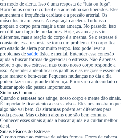
em modo de alerta. Isso é uma resposta de “luta ou fuga”.
Hormônios como o cortisol e a adrenalina são liberados. Eles
aumentam a frequência cardíaca e a pressão arterial. Os
músculos ficam tensos. A respiração acelera. Tudo isso
prepara o corpo para reagir a uma ameaça. No passado, isso
era útil para fugir de predadores. Hoje, as ameaças são
diferentes, mas a reação do corpo é a mesma. Se o estresse é
constante, essa resposta se torna um problema. O corpo fica
em estado de alerta por muito tempo. Isso pode levar a
problemas de
saúde
física e mental. Entender essa conexão
ajuda a buscar formas de gerenciar o estresse. Não é apenas
sobre o que nos estressa, mas como nosso corpo responde a
isso. Aprender a identificar os gatilhos e as reações é essencial
para manter o bem-estar. Pequenas mudanças no dia a dia
podem fazer uma grande diferença. Priorizar o autocuidado e
buscar apoio são passos importantes.
Sintomas Comuns
Quando o
estresse
nos atinge, nosso corpo e mente dão sinais.
É importante ficar atento a esses avisos. Eles nos mostram que
algo não vai bem. Os
sintomas
podem ser diferentes para
cada pessoa. Mas existem alguns que são bem comuns.
Conhecer esses sinais ajuda a buscar ajuda e a cuidar melhor
de si.
Sinais Físicos do Estresse
O corpo reage ao estresse de várias formas. Dores de cabeça