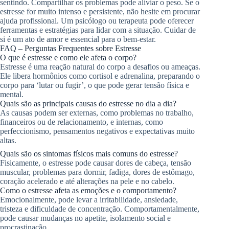
sentindo. Compartilhar os problemas pode aliviar o peso. Se o
estresse for muito intenso e persistente, não hesite em procurar
ajuda profissional. Um psicólogo ou terapeuta pode oferecer
ferramentas e estratégias para lidar com a situação. Cuidar de
si é um ato de amor e essencial para o bem-estar.
FAQ – Perguntas Frequentes sobre Estresse
O que é estresse e como ele afeta o corpo?
Estresse é uma reação natural do corpo a desafios ou ameaças.
Ele libera hormônios como cortisol e adrenalina, preparando o
corpo para ‘lutar ou fugir’, o que pode gerar tensão física e
mental.
Quais são as principais causas do estresse no dia a dia?
As causas podem ser externas, como problemas no trabalho,
financeiros ou de relacionamento, e internas, como
perfeccionismo, pensamentos negativos e expectativas muito
altas.
Quais são os sintomas físicos mais comuns do estresse?
Fisicamente, o estresse pode causar dores de cabeça, tensão
muscular, problemas para dormir, fadiga, dores de estômago,
coração acelerado e até alterações na pele e no cabelo.
Como o estresse afeta as emoções e o comportamento?
Emocionalmente, pode levar a irritabilidade, ansiedade,
tristeza e dificuldade de concentração. Comportamentalmente,
pode causar mudanças no apetite, isolamento social e
procrastinação.