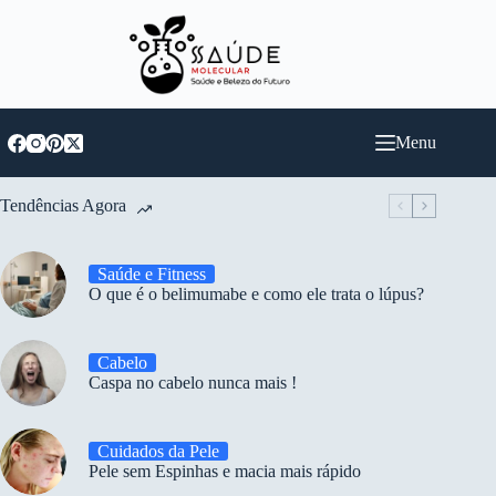
Pular
para
o
conteúdo
Menu
Tendências Agora
Saúde e Fitness
O que é o belimumabe e como ele trata o lúpus?
Cabelo
Caspa no cabelo nunca mais !
Cuidados da Pele
Pele sem Espinhas e macia mais rápido