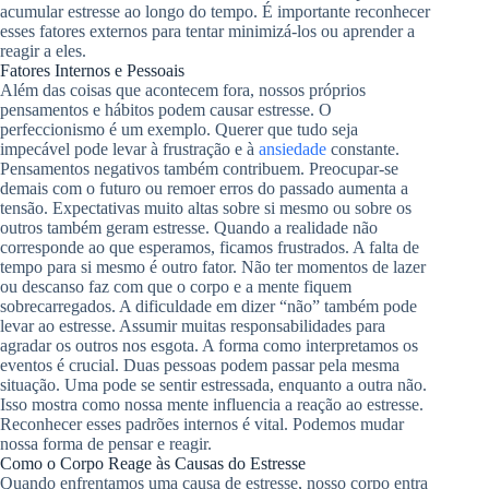
acumular estresse ao longo do tempo. É importante reconhecer
esses fatores externos para tentar minimizá-los ou aprender a
reagir a eles.
Fatores Internos e Pessoais
Além das coisas que acontecem fora, nossos próprios
pensamentos e hábitos podem causar estresse. O
perfeccionismo é um exemplo. Querer que tudo seja
impecável pode levar à frustração e à
ansiedade
constante.
Pensamentos negativos também contribuem. Preocupar-se
demais com o futuro ou remoer erros do passado aumenta a
tensão. Expectativas muito altas sobre si mesmo ou sobre os
outros também geram estresse. Quando a realidade não
corresponde ao que esperamos, ficamos frustrados. A falta de
tempo para si mesmo é outro fator. Não ter momentos de lazer
ou descanso faz com que o corpo e a mente fiquem
sobrecarregados. A dificuldade em dizer “não” também pode
levar ao estresse. Assumir muitas responsabilidades para
agradar os outros nos esgota. A forma como interpretamos os
eventos é crucial. Duas pessoas podem passar pela mesma
situação. Uma pode se sentir estressada, enquanto a outra não.
Isso mostra como nossa mente influencia a reação ao estresse.
Reconhecer esses padrões internos é vital. Podemos mudar
nossa forma de pensar e reagir.
Como o Corpo Reage às Causas do Estresse
Quando enfrentamos uma causa de estresse, nosso corpo entra