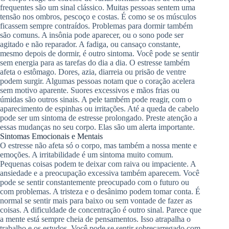
frequentes são um sinal clássico. Muitas pessoas sentem uma
tensão nos ombros, pescoço e costas. É como se os músculos
ficassem sempre contraídos. Problemas para dormir também
são comuns. A insônia pode aparecer, ou o sono pode ser
agitado e não reparador. A fadiga, ou cansaço constante,
mesmo depois de dormir, é outro sintoma. Você pode se sentir
sem energia para as tarefas do dia a dia. O estresse também
afeta o estômago. Dores, azia, diarreia ou prisão de ventre
podem surgir. Algumas pessoas notam que o coração acelera
sem motivo aparente. Suores excessivos e mãos frias ou
úmidas são outros sinais. A pele também pode reagir, com o
aparecimento de espinhas ou irritações. Até a queda de cabelo
pode ser um sintoma de estresse prolongado. Preste atenção a
essas mudanças no seu corpo. Elas são um alerta importante.
Sintomas Emocionais e Mentais
O estresse não afeta só o corpo, mas também a nossa mente e
emoções. A irritabilidade é um sintoma muito comum.
Pequenas coisas podem te deixar com raiva ou impaciente. A
ansiedade e a preocupação excessiva também aparecem. Você
pode se sentir constantemente preocupado com o futuro ou
com problemas. A tristeza e o desânimo podem tomar conta. É
normal se sentir mais para baixo ou sem vontade de fazer as
coisas. A dificuldade de concentração é outro sinal. Parece que
a mente está sempre cheia de pensamentos. Isso atrapalha o
trabalho e os estudos. Você pode se sentir sobrecarregado com