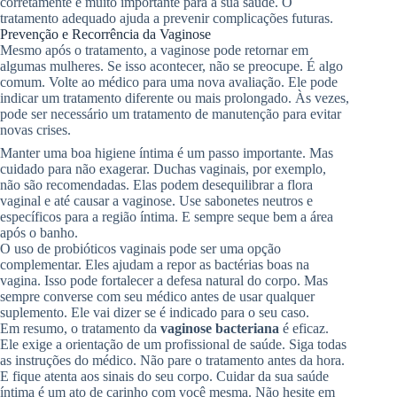
corretamente é muito importante para a sua saúde. O
tratamento adequado ajuda a prevenir complicações futuras.
Prevenção e Recorrência da Vaginose
Mesmo após o tratamento, a vaginose pode retornar em
algumas mulheres. Se isso acontecer, não se preocupe. É algo
comum. Volte ao médico para uma nova avaliação. Ele pode
indicar um tratamento diferente ou mais prolongado. Às vezes,
pode ser necessário um tratamento de manutenção para evitar
novas crises.
Manter uma boa higiene íntima é um passo importante. Mas
cuidado para não exagerar. Duchas vaginais, por exemplo,
não são recomendadas. Elas podem desequilibrar a flora
vaginal e até causar a vaginose. Use sabonetes neutros e
específicos para a região íntima. E sempre seque bem a área
após o banho.
O uso de probióticos vaginais pode ser uma opção
complementar. Eles ajudam a repor as bactérias boas na
vagina. Isso pode fortalecer a defesa natural do corpo. Mas
sempre converse com seu médico antes de usar qualquer
suplemento. Ele vai dizer se é indicado para o seu caso.
Em resumo, o tratamento da
vaginose bacteriana
é eficaz.
Ele exige a orientação de um profissional de saúde. Siga todas
as instruções do médico. Não pare o tratamento antes da hora.
E fique atenta aos sinais do seu corpo. Cuidar da sua saúde
íntima é um ato de carinho com você mesma. Não hesite em