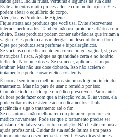
saúde geral. Inclua frutas, verduras e legumes na sua dieta.
Evite alimentos muito processados e com muito açúcar. Eles
podem afetar o equilíbrio do corpo.
Atenção aos Produtos de Higiene
Fique atenta aos produtos que você usa. Evite absorventes
internos perfumados. Também não use protetores diários com
cheiro. Esses produtos podem conter substâncias que irritam a
vagina. Eles podem causar alergias ou desequilibrar a flora.
Opte por produtos sem perfume e hipoalergênicos.
Se você usa o medicamento em creme ou gel vaginal, siga as
instruções à risca. Aplique na quantidade certa e no horário
indicado. Não pule doses. Se esquecer, aplique assim que
lembrar. Mas não use dose dobrada. Isso não acelera o
tratamento e pode causar efeitos colaterais.
É normal sentir uma melhora nos sintomas logo no início do
tratamento. Mas não pare de usar o remédio por isso.
Complete todo o ciclo que o médico prescreveu. Parar antes
da hora pode fazer com que a infecção volte. E, às vezes, ela
pode voltar mais resistente aos medicamentos. Tenha
paciência e siga o tratamento até o fim.
Se os sintomas não melhorarem ou piorarem, procure seu
médico novamente. Pode ser que o tratamento precise ser
ajustado. Ou talvez seja outra condição. Não hesite em buscar
ajuda profissional. Cuidar da sua saúde íntima é um passo
importante para o seu bem-estar geral. Essas dicas simples