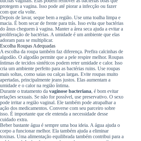
duchas vaginais. Elas podem remover as bactérias boas que
protegem a vagina. Isso pode até piorar a infecção ou fazer
com que ela volte.
Depois de lavar, seque bem a região. Use uma toalha limpa e
macia. É bom secar de frente para trás. Isso evita que bactérias
do ânus cheguem à vagina. Manter a área seca ajuda a evitar a
proliferação de bactérias. A umidade é um ambiente que elas
adoram para se multiplicar.
Escolha Roupas Adequadas
A escolha da roupa também faz diferença. Prefira calcinhas de
algodão. O algodão permite que a pele respire melhor. Roupas
íntimas de tecidos sintéticos podem reter umidade e calor. Isso
cria um ambiente perfeito para as bactérias ruins. Use roupas
mais soltas, como saias ou calças largas. Evite roupas muito
apertadas, principalmente jeans justos. Elas aumentam a
umidade e o calor na região íntima.
Durante o tratamento da
vaginose bacteriana
, é bom evitar
relações sexuais. Se não for possível, use preservativo. O sexo
pode irritar a região vaginal. Ele também pode atrapalhar a
ação dos medicamentos. Converse com seu parceiro sobre
isso. É importante que ele entenda a necessidade desse
cuidado extra.
Beber bastante água é sempre uma boa ideia. A água ajuda o
corpo a funcionar melhor. Ela também ajuda a eliminar
toxinas. Uma alimentação equilibrada também contribui para a