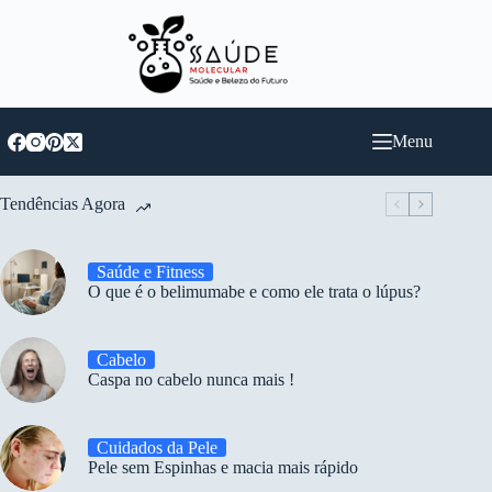
Pular
para
o
conteúdo
Menu
Tendências Agora
Saúde e Fitness
O que é o belimumabe e como ele trata o lúpus?
Cabelo
Caspa no cabelo nunca mais !
Cuidados da Pele
Pele sem Espinhas e macia mais rápido