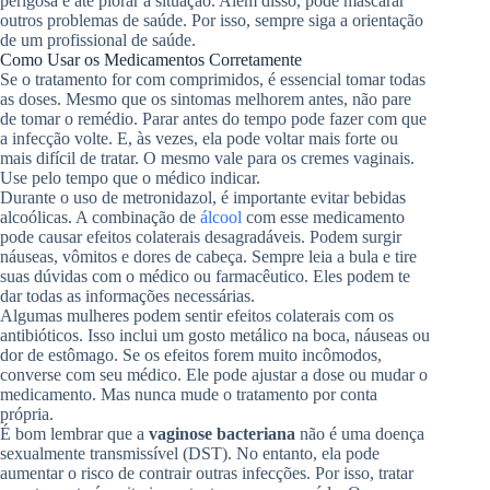
perigosa e até piorar a situação. Além disso, pode mascarar
outros problemas de saúde. Por isso, sempre siga a orientação
de um profissional de saúde.
Como Usar os Medicamentos Corretamente
Se o tratamento for com comprimidos, é essencial tomar todas
as doses. Mesmo que os sintomas melhorem antes, não pare
de tomar o remédio. Parar antes do tempo pode fazer com que
a infecção volte. E, às vezes, ela pode voltar mais forte ou
mais difícil de tratar. O mesmo vale para os cremes vaginais.
Use pelo tempo que o médico indicar.
Durante o uso de metronidazol, é importante evitar bebidas
alcoólicas. A combinação de
álcool
com esse medicamento
pode causar efeitos colaterais desagradáveis. Podem surgir
náuseas, vômitos e dores de cabeça. Sempre leia a bula e tire
suas dúvidas com o médico ou farmacêutico. Eles podem te
dar todas as informações necessárias.
Algumas mulheres podem sentir efeitos colaterais com os
antibióticos. Isso inclui um gosto metálico na boca, náuseas ou
dor de estômago. Se os efeitos forem muito incômodos,
converse com seu médico. Ele pode ajustar a dose ou mudar o
medicamento. Mas nunca mude o tratamento por conta
própria.
É bom lembrar que a
vaginose bacteriana
não é uma doença
sexualmente transmissível (DST). No entanto, ela pode
aumentar o risco de contrair outras infecções. Por isso, tratar