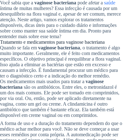
Você sabia que a
vaginose bacteriana
pode afetar a
saúde
íntima de muitas mulheres? Essa infecção é causada por um
desequilíbrio na flora vaginal e, apesar de ser comum, merece
atenção. Neste artigo, vamos explorar os tratamentos
disponíveis, dicas úteis para o cuidado diário e informações
sobre como manter sua saúde íntima em dia. Pronto para
entender mais sobre esse tema?
Tratamento e medicamentos para vaginose bacteriana
Quando se fala em
vaginose bacteriana
, o tratamento é algo
muito importante. Geralmente, ele é feito com medicamentos
específicos. O objetivo principal é reequilibrar a flora vaginal.
Isso ajuda a eliminar as bactérias que estão em excesso e
causam a infecção. É fundamental procurar um médico para
ter o diagnóstico certo e a indicação do melhor remédio.
Os medicamentos mais usados para tratar a
vaginose
bacteriana
são os antibióticos. Entre eles, o metronidazol é
um dos mais comuns. Ele pode ser tomado em comprimidos,
por via oral. Ou, então, pode ser aplicado diretamente na
vagina, como um gel ou creme. A clindamicina é outro
antibiótico que também é bastante eficaz. Ela também está
disponível em creme vaginal ou em comprimidos.
A forma de uso e a duração do tratamento dependem do que o
médico achar melhor para você. Não se deve começar a usar
esses remédios por conta própria. A automedicação pode ser