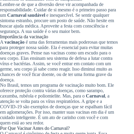
Lembre-se de que a diversão deve vir acompanhada de
responsabilidade. Cuidar de si mesmo é o primeiro passo para
um
Carnaval saudável
e inesquecível. Se sentir qualquer
sintoma estranho, procure um posto de saúde. Não hesite em
buscar ajuda médica. Aproveite a festa com consciência e
segurança. A sua saúde é o seu maior bem.
Importância da vacinação
A
vacinação
é uma das ferramentas mais poderosas que temos
para proteger nossa saúde. Ela é essencial para evitar muitas
doenças graves. Pense nas vacinas como um escudo para o
seu corpo. Elas ensinam seu sistema de defesa a lutar contra
vírus e bactérias. Assim, se você entrar em contato com um
germe, seu corpo já sabe como reagir. Isso diminui muito as
chances de você ficar doente, ou de ter uma forma grave da
doença.
No Brasil, temos um programa de vacinação muito bom. Ele
oferece proteção contra várias doenças, como sarampo,
caxumba, rubéola e poliomielite. Mas, para o
Carnaval
, a
atenção se volta para os vírus respiratórios. A gripe e a
COVID-19 são exemplos de doenças que se espalham fácil
em aglomerações. Por isso, manter suas vacinas em dia é um
cuidado inteligente. É um ato de carinho com você e com
quem está ao seu redor.
Por Que Vacinar Antes do Carnaval?
O Carnaval é sinônimo de festa e muita gente junta. Essa