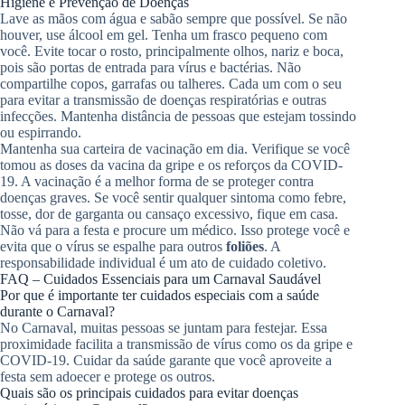
Higiene e Prevenção de Doenças
Lave as mãos com água e sabão sempre que possível. Se não
houver, use álcool em gel. Tenha um frasco pequeno com
você. Evite tocar o rosto, principalmente olhos, nariz e boca,
pois são portas de entrada para vírus e bactérias. Não
compartilhe copos, garrafas ou talheres. Cada um com o seu
para evitar a transmissão de doenças respiratórias e outras
infecções. Mantenha distância de pessoas que estejam tossindo
ou espirrando.
Mantenha sua carteira de vacinação em dia. Verifique se você
tomou as doses da vacina da gripe e os reforços da COVID-
19. A vacinação é a melhor forma de se proteger contra
doenças graves. Se você sentir qualquer sintoma como febre,
tosse, dor de garganta ou cansaço excessivo, fique em casa.
Não vá para a festa e procure um médico. Isso protege você e
evita que o vírus se espalhe para outros
foliões
. A
responsabilidade individual é um ato de cuidado coletivo.
FAQ – Cuidados Essenciais para um Carnaval Saudável
Por que é importante ter cuidados especiais com a saúde
durante o Carnaval?
No Carnaval, muitas pessoas se juntam para festejar. Essa
proximidade facilita a transmissão de vírus como os da gripe e
COVID-19. Cuidar da saúde garante que você aproveite a
festa sem adoecer e protege os outros.
Quais são os principais cuidados para evitar doenças