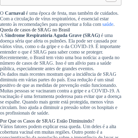
O
Carnaval
é uma época de festa, mas também de cuidados.
Com a circulação de vírus respiratórios, é essencial estar
atento às recomendações para aproveitar a folia com
saúde
.
Queda de casos de SRAG no Brasil
A
Síndrome Respiratória Aguda Grave (SRAG)
é uma
doença séria que afeta os pulmões. Ela pode ser causada por
vários vírus, como o da gripe e o da COVID-19. É importante
entender o que é SRAG para saber como se proteger.
Recentemente, o Brasil tem visto uma boa notícia: a queda no
número de casos de SRAG. Isso é um alívio para a saúde
pública, especialmente antes de grandes eventos.
Os dados mais recentes mostram que a incidência de SRAG
diminuiu em várias partes do país. Essa redução é um sinal
positivo de que as medidas de prevenção estão funcionando.
Muitas pessoas se vacinaram contra a gripe e a COVID-19. A
vacinação é uma ferramenta poderosa para evitar que a doença
se espalhe. Quando mais gente está protegida, menos vírus
circulam. Isso ajuda a diminuir a pressão sobre os hospitais e
os profissionais de saúde.
Por Que os Casos de SRAG Estão Diminuindo?
Vários fatores podem explicar essa queda. Um deles é a alta
cobertura vacinal em muitas regiões. Outro ponto é a
conscientização da população sobre a importância de lavar as