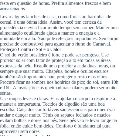
festa em questão de horas. Prefira alimentos frescos e bem
armazenados.
Levar alguns lanches de casa, como frutas ou barrinhas de
cereal, é uma ótima ideia. Assim, você tem certeza da
procedência e evita ficar muito tempo sem comer. Manter uma
alimentação equilibrada ajuda a manter a energia e a
imunidade em alta. Não pule refeições importantes. Seu corpo
precisa de combustível para aguentar o ritmo do Carnaval.
Proteção Contra o Sol e o Calor
O sol do verão brasileiro é forte e pode ser perigoso. Use
protetor solar com fator de proteção alto em todas as áreas
expostas da pele. Reaplique o protetor a cada duas horas, ou
sempre que suar muito. Chapéus, bonés e óculos escuros
também são importantes para proteger o rosto e os olhos.
Procure ficar na sombra nos horários de pico do sol, entre 10h
e 16h. A insolação e as queimaduras solares podem ser muito
sérias.
Use roupas leves e claras. Elas ajudam o corpo a respirar e a
manter a temperatura. Tecidos de algodão são uma boa
escolha. Calçados confortáveis são essenciais para quem vai
andar e dançar muito. Tênis ou sapatos fechados e macios
evitam bolhas e dores nos pés. Seus pés vão te levar longe na
folia, então cuide bem deles. Conforto é fundamental para
aproveitar sem dores.