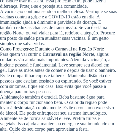
considere usar máscara. Essa proteção extra pode fazer a
diferença. Proteja-se e proteja sua comunidade.
A vacinação continua sendo a melhor defesa. Verifique se suas
vacinas contra a gripe e a COVID-19 estão em dia. A
imunização ajuda a diminuir a gravidade da doença. E
também reduz as chances de transmissão. Se você está na
região Norte, ou vai viajar para lá, redobre a atenção. Procure
um posto de saúde para atualizar suas vacinas. É um gesto
simples que salva vidas.
Como Proteger-se Durante o Carnaval na Região Norte
Para quem vai curtir o
Carnaval na região Norte
, alguns
cuidados são ainda mais importantes. Além da vacinação, a
higiene pessoal é fundamental. Leve sempre seu álcool em
gel. Lave as mãos antes de comer e depois de usar o banheiro.
Evite compartilhar copos e talheres. Mantenha distância de
pessoas que estejam tossindo ou espirrando. Se você estiver
com sintomas, fique em casa. Isso evita que você passe a
doença para outras pessoas.
A hidratação também é crucial. Beba bastante água para
manter o corpo funcionando bem. O calor da região pode
levar à desidratação rapidamente. Evite o consumo excessivo
de álcool. Ele pode enfraquecer seu sistema imunológico.
Alimente-se de forma saudável e leve. Prefira frutas e
vegetais. Isso ajuda a manter sua energia e sua imunidade em
alta. Cuide do seu corpo para aproveitar a festa.