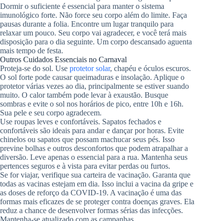
Dormir o suficiente é essencial para manter o sistema
imunológico forte. Não force seu corpo além do limite. Faça
pausas durante a folia. Encontre um lugar tranquilo para
relaxar um pouco. Seu corpo vai agradecer, e você terá mais
disposição para o dia seguinte. Um corpo descansado aguenta
mais tempo de festa.
Outros Cuidados Essenciais no Carnaval
Proteja-se do sol. Use
protetor solar
, chapéu e óculos escuros.
O sol forte pode causar queimaduras e insolação. Aplique o
protetor várias vezes ao dia, principalmente se estiver suando
muito. O calor também pode levar à exaustão. Busque
sombras e evite o sol nos horários de pico, entre 10h e 16h.
Sua pele e seu corpo agradecem.
Use roupas leves e confortáveis. Sapatos fechados e
confortáveis são ideais para andar e dançar por horas. Evite
chinelos ou sapatos que possam machucar seus pés. Isso
previne bolhas e outros desconfortos que podem atrapalhar a
diversão. Leve apenas o essencial para a rua. Mantenha seus
pertences seguros e à vista para evitar perdas ou furtos.
Se for viajar, verifique sua carteira de vacinação. Garanta que
todas as vacinas estejam em dia. Isso inclui a vacina da gripe e
as doses de reforço da COVID-19. A vacinação é uma das
formas mais eficazes de se proteger contra doenças graves. Ela
reduz a chance de desenvolver formas sérias das infecções.
Mantenha-se atualizado com as campanhas.