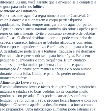
diferença. Assim, você garante que a diversão seja completa e
segura para todos os
foliões
.
Mantenha-se Hidratado
Beber bastante água é a regra número um no Carnaval. O
calor, a dança e o suor fazem o corpo perder líquidos
rapidamente. Tenha sempre uma garrafa de água por perto.
Água de coco e sucos naturais também são ótimas opções para
repor os sais minerais. Evite o consumo excessivo de bebidas
alcoólicas. O álcool desidrata o corpo e pode causar dor de
cabeça e cansaço. Intercale as bebidas alcoólicas com água.
Seu corpo vai agradecer e você terá mais pique para a festa.
A desidratação pode levar a tonturas, fraqueza e até desmaios.
Por isso, não espere sentir sede para beber água. Beba em
pequenas quantidades e com frequência. É um cuidado
simples que evita muitos problemas. Lembre-se que a
hidratação é a chave para manter a energia e o bom humor
durante toda a folia. Cuide-se para não perder nenhum
momento da festa.
Alimentação Leve e Segura
Escolha alimentos leves e fáceis de digerir. Frutas, sanduíches
naturais e saladas são boas pedidas. Evite comidas muito
gordurosas ou pesadas. Elas podem causar desconforto e
lentidão. Se for comer na rua, procure locais limpos e com boa
higiene. Observe a aparência dos alimentos e a forma como
são preparados. Uma intoxicação alimentar pode estragar sua