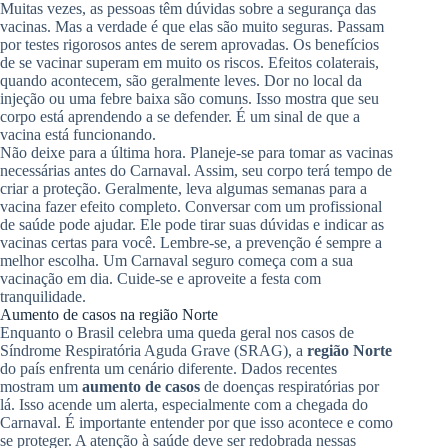
Muitas vezes, as pessoas têm dúvidas sobre a segurança das
vacinas. Mas a verdade é que elas são muito seguras. Passam
por testes rigorosos antes de serem aprovadas. Os benefícios
de se vacinar superam em muito os riscos. Efeitos colaterais,
quando acontecem, são geralmente leves. Dor no local da
injeção ou uma febre baixa são comuns. Isso mostra que seu
corpo está aprendendo a se defender. É um sinal de que a
vacina está funcionando.
Não deixe para a última hora. Planeje-se para tomar as vacinas
necessárias antes do Carnaval. Assim, seu corpo terá tempo de
criar a proteção. Geralmente, leva algumas semanas para a
vacina fazer efeito completo. Conversar com um profissional
de saúde pode ajudar. Ele pode tirar suas dúvidas e indicar as
vacinas certas para você. Lembre-se, a prevenção é sempre a
melhor escolha. Um Carnaval seguro começa com a sua
vacinação em dia. Cuide-se e aproveite a festa com
tranquilidade.
Aumento de casos na região Norte
Enquanto o Brasil celebra uma queda geral nos casos de
Síndrome Respiratória Aguda Grave (SRAG), a
região Norte
do país enfrenta um cenário diferente. Dados recentes
mostram um
aumento de casos
de doenças respiratórias por
lá. Isso acende um alerta, especialmente com a chegada do
Carnaval. É importante entender por que isso acontece e como
se proteger. A atenção à saúde deve ser redobrada nessas