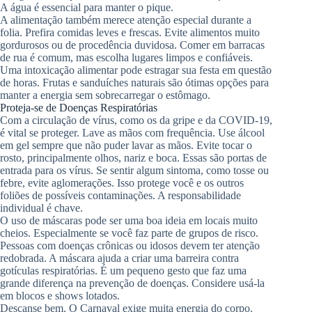
A água é essencial para manter o pique.
A alimentação também merece atenção especial durante a
folia. Prefira comidas leves e frescas. Evite alimentos muito
gordurosos ou de procedência duvidosa. Comer em barracas
de rua é comum, mas escolha lugares limpos e confiáveis.
Uma intoxicação alimentar pode estragar sua festa em questão
de horas. Frutas e sanduíches naturais são ótimas opções para
manter a energia sem sobrecarregar o estômago.
Proteja-se de Doenças Respiratórias
Com a circulação de vírus, como os da gripe e da COVID-19,
é vital se proteger. Lave as mãos com frequência. Use álcool
em gel sempre que não puder lavar as mãos. Evite tocar o
rosto, principalmente olhos, nariz e boca. Essas são portas de
entrada para os vírus. Se sentir algum sintoma, como tosse ou
febre, evite aglomerações. Isso protege você e os outros
foliões de possíveis contaminações. A responsabilidade
individual é chave.
O uso de máscaras pode ser uma boa ideia em locais muito
cheios. Especialmente se você faz parte de grupos de risco.
Pessoas com doenças crônicas ou idosos devem ter atenção
redobrada. A máscara ajuda a criar uma barreira contra
gotículas respiratórias. É um pequeno gesto que faz uma
grande diferença na prevenção de doenças. Considere usá-la
em blocos e shows lotados.
Descanse bem. O Carnaval exige muita energia do corpo.