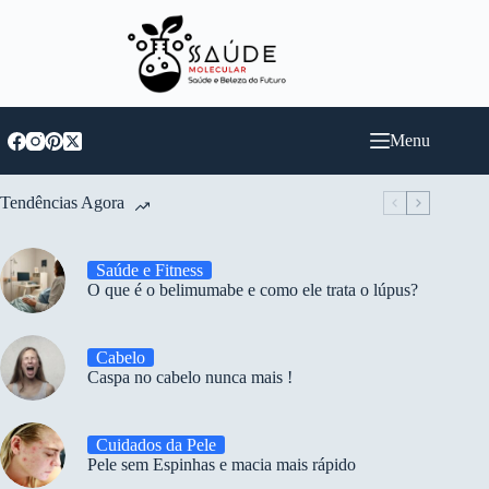
Pular
para
o
conteúdo
Menu
Tendências Agora
Saúde e Fitness
O que é o belimumabe e como ele trata o lúpus?
Cabelo
Caspa no cabelo nunca mais !
Cuidados da Pele
Pele sem Espinhas e macia mais rápido