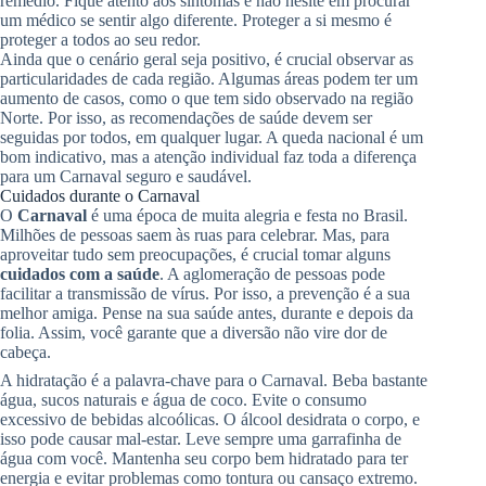
remédio. Fique atento aos sintomas e não hesite em procurar
um médico se sentir algo diferente. Proteger a si mesmo é
proteger a todos ao seu redor.
Ainda que o cenário geral seja positivo, é crucial observar as
particularidades de cada região. Algumas áreas podem ter um
aumento de casos, como o que tem sido observado na região
Norte. Por isso, as recomendações de saúde devem ser
seguidas por todos, em qualquer lugar. A queda nacional é um
bom indicativo, mas a atenção individual faz toda a diferença
para um Carnaval seguro e saudável.
Cuidados durante o Carnaval
O
Carnaval
é uma época de muita alegria e festa no Brasil.
Milhões de pessoas saem às ruas para celebrar. Mas, para
aproveitar tudo sem preocupações, é crucial tomar alguns
cuidados com a saúde
. A aglomeração de pessoas pode
facilitar a transmissão de vírus. Por isso, a prevenção é a sua
melhor amiga. Pense na sua saúde antes, durante e depois da
folia. Assim, você garante que a diversão não vire dor de
cabeça.
A hidratação é a palavra-chave para o Carnaval. Beba bastante
água, sucos naturais e água de coco. Evite o consumo
excessivo de bebidas alcoólicas. O álcool desidrata o corpo, e
isso pode causar mal-estar. Leve sempre uma garrafinha de
água com você. Mantenha seu corpo bem hidratado para ter
energia e evitar problemas como tontura ou cansaço extremo.