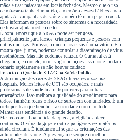
mãos e usar máscaras em locais fechados. Mesmo que o uso
de máscaras tenha diminuído, a memória desses hábitos ainda
ajuda. As campanhas de saúde também têm um papel crucial.
Elas informam as pessoas sobre os sintomas e a necessidade
de buscar ajuda médica cedo.
É bom lembrar que a SRAG pode ser perigosa,
principalmente para idosos, crianças pequenas e pessoas com
outras doenças. Por isso, a queda nos casos é uma vitória. Ela
mostra que, juntos, podemos controlar a disseminação de vírus
respiratórios. Mas não podemos relaxar. O Carnaval está
chegando, e com ele, muitas aglomerações. Isso pode mudar o
cenário rapidamente se não houver cuidado.
Impacto da Queda de SRAG na Saúde Pública
A diminuição dos casos de SRAG libera recursos nos
hospitais. Menos leitos de UTI são ocupados, e mais
profissionais de saúde ficam disponíveis para outras
emergências. Isso melhora a qualidade do atendimento para
todos. Também reduz o risco de surtos em comunidades. É um
ciclo positivo que beneficia a sociedade como um todo.
Manter essa tendência é o grande desafio.
Mesmo com a boa notícia da queda, a vigilância deve
continuar. O vírus da gripe e outros patógenos respiratórios
ainda circulam. É fundamental seguir as orientações das
autoridades de saúde. A prevenção é sempre o melhor