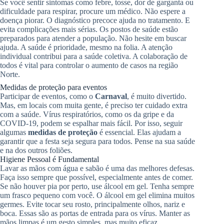
Se você sentir sintomas como febre, tosse, dor de garganta ou
dificuldade para respirar, procure um médico. Não espere a
doença piorar. O diagnóstico precoce ajuda no tratamento. E
evita complicações mais sérias. Os postos de saúde estão
preparados para atender a população. Não hesite em buscar
ajuda. A saúde é prioridade, mesmo na folia. A atenção
individual contribui para a saúde coletiva. A colaboração de
todos é vital para controlar o aumento de casos na região
Norte.
Medidas de proteção para eventos
Participar de eventos, como o
Carnaval
, é muito divertido.
Mas, em locais com muita gente, é preciso ter cuidado extra
com a saúde. Vírus respiratórios, como os da gripe e da
COVID-19, podem se espalhar mais fácil. Por isso, seguir
algumas
medidas de proteção
é essencial. Elas ajudam a
garantir que a festa seja segura para todos. Pense na sua saúde
e na dos outros foliões.
Higiene Pessoal é Fundamental
Lavar as mãos com água e sabão é uma das melhores defesas.
Faça isso sempre que possível, especialmente antes de comer.
Se não houver pia por perto, use álcool em gel. Tenha sempre
um frasco pequeno com você. O álcool em gel elimina muitos
germes. Evite tocar seu rosto, principalmente olhos, nariz e
boca. Essas são as portas de entrada para os vírus. Manter as
mãos limpas é um gesto simples, mas muito eficaz.