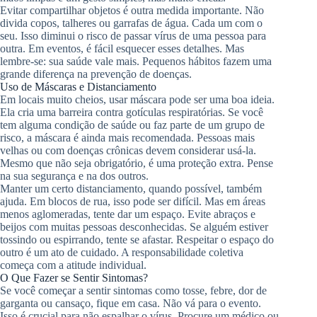
Evitar compartilhar objetos é outra medida importante. Não
divida copos, talheres ou garrafas de água. Cada um com o
seu. Isso diminui o risco de passar vírus de uma pessoa para
outra. Em eventos, é fácil esquecer esses detalhes. Mas
lembre-se: sua saúde vale mais. Pequenos hábitos fazem uma
grande diferença na prevenção de doenças.
Uso de Máscaras e Distanciamento
Em locais muito cheios, usar máscara pode ser uma boa ideia.
Ela cria uma barreira contra gotículas respiratórias. Se você
tem alguma condição de saúde ou faz parte de um grupo de
risco, a máscara é ainda mais recomendada. Pessoas mais
velhas ou com doenças crônicas devem considerar usá-la.
Mesmo que não seja obrigatório, é uma proteção extra. Pense
na sua segurança e na dos outros.
Manter um certo distanciamento, quando possível, também
ajuda. Em blocos de rua, isso pode ser difícil. Mas em áreas
menos aglomeradas, tente dar um espaço. Evite abraços e
beijos com muitas pessoas desconhecidas. Se alguém estiver
tossindo ou espirrando, tente se afastar. Respeitar o espaço do
outro é um ato de cuidado. A responsabilidade coletiva
começa com a atitude individual.
O Que Fazer se Sentir Sintomas?
Se você começar a sentir sintomas como tosse, febre, dor de
garganta ou cansaço, fique em casa. Não vá para o evento.
Isso é crucial para não espalhar o vírus. Procure um médico ou