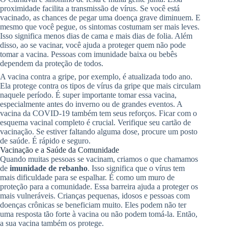
proximidade facilita a transmissão de vírus. Se você está
vacinado, as chances de pegar uma doença grave diminuem. E
mesmo que você pegue, os sintomas costumam ser mais leves.
Isso significa menos dias de cama e mais dias de folia. Além
disso, ao se vacinar, você ajuda a proteger quem não pode
tomar a vacina. Pessoas com imunidade baixa ou bebês
dependem da proteção de todos.
A vacina contra a gripe, por exemplo, é atualizada todo ano.
Ela protege contra os tipos de vírus da gripe que mais circulam
naquele período. É super importante tomar essa vacina,
especialmente antes do inverno ou de grandes eventos. A
vacina da COVID-19 também tem seus reforços. Ficar com o
esquema vacinal completo é crucial. Verifique seu cartão de
vacinação. Se estiver faltando alguma dose, procure um posto
de saúde. É rápido e seguro.
Vacinação e a Saúde da Comunidade
Quando muitas pessoas se vacinam, criamos o que chamamos
de
imunidade de rebanho
. Isso significa que o vírus tem
mais dificuldade para se espalhar. É como um muro de
proteção para a comunidade. Essa barreira ajuda a proteger os
mais vulneráveis. Crianças pequenas, idosos e pessoas com
doenças crônicas se beneficiam muito. Eles podem não ter
uma resposta tão forte à vacina ou não podem tomá-la. Então,
a sua vacina também os protege.