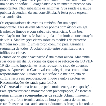
um posto de saúde. O diagnóstico e o tratamento precoce são
importantes. Não subestime os sintomas. Sua saúde e a saúde
pública dependem da sua consciência. A festa pode esperar,
sua saúde não.
Os organizadores de eventos também têm um papel
importante. Eles devem oferecer pontos com álcool em gel.
Banheiros limpos e com sabão são essenciais. Uma boa
ventilação nos locais fechados ajuda a diminuir a concentração
de vírus. Sinalizações claras sobre as medidas de proteção
também são úteis. É um esforço conjunto para garantir a
segurança de todos. A colaboração entre organizadores e
foliões é a chave.
Lembre-se de que a vacinação é sua maior aliada. Mantenha
suas doses em dia. A vacina da gripe e os reforços da COVID-
19 são muito importantes. Eles reduzem o risco de doenças
graves. Aproveite o
Carnaval
com alegria, mas com muita
responsabilidade. Cuidar da sua saúde é o melhor jeito de
curtir a festa sem preocupações. Fique atento e proteja-se.
Recomendações de saúde para foliões
O
Carnaval
é uma festa que pede muita energia e disposição.
Para aproveitar cada momento sem preocupações, é essencial
seguir algumas
recomendações de saúde
. Afinal, ninguém
quer que a folia termine antes da hora por causa de um mal-
estar. Pensar na sua saúde antes e durante os festejos faz toda a