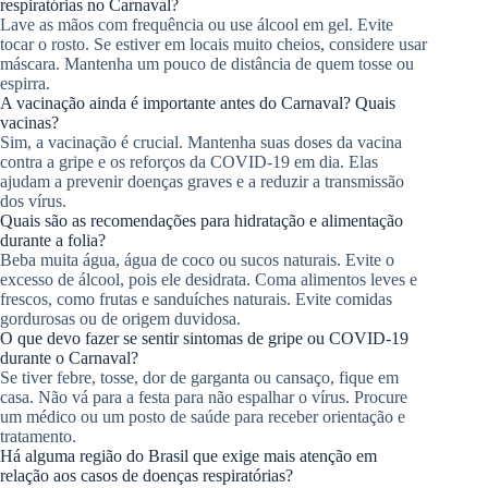
respiratórias no Carnaval?
Lave as mãos com frequência ou use álcool em gel. Evite
tocar o rosto. Se estiver em locais muito cheios, considere usar
máscara. Mantenha um pouco de distância de quem tosse ou
espirra.
A vacinação ainda é importante antes do Carnaval? Quais
vacinas?
Sim, a vacinação é crucial. Mantenha suas doses da vacina
contra a gripe e os reforços da COVID-19 em dia. Elas
ajudam a prevenir doenças graves e a reduzir a transmissão
dos vírus.
Quais são as recomendações para hidratação e alimentação
durante a folia?
Beba muita água, água de coco ou sucos naturais. Evite o
excesso de álcool, pois ele desidrata. Coma alimentos leves e
frescos, como frutas e sanduíches naturais. Evite comidas
gordurosas ou de origem duvidosa.
O que devo fazer se sentir sintomas de gripe ou COVID-19
durante o Carnaval?
Se tiver febre, tosse, dor de garganta ou cansaço, fique em
casa. Não vá para a festa para não espalhar o vírus. Procure
um médico ou um posto de saúde para receber orientação e
tratamento.
Há alguma região do Brasil que exige mais atenção em
relação aos casos de doenças respiratórias?