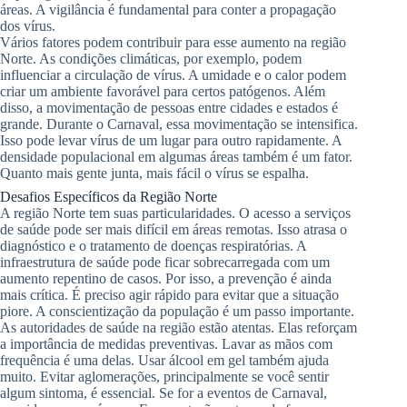
áreas. A vigilância é fundamental para conter a propagação
dos vírus.
Vários fatores podem contribuir para esse aumento na região
Norte. As condições climáticas, por exemplo, podem
influenciar a circulação de vírus. A umidade e o calor podem
criar um ambiente favorável para certos patógenos. Além
disso, a movimentação de pessoas entre cidades e estados é
grande. Durante o Carnaval, essa movimentação se intensifica.
Isso pode levar vírus de um lugar para outro rapidamente. A
densidade populacional em algumas áreas também é um fator.
Quanto mais gente junta, mais fácil o vírus se espalha.
Desafios Específicos da Região Norte
A região Norte tem suas particularidades. O acesso a serviços
de saúde pode ser mais difícil em áreas remotas. Isso atrasa o
diagnóstico e o tratamento de doenças respiratórias. A
infraestrutura de saúde pode ficar sobrecarregada com um
aumento repentino de casos. Por isso, a prevenção é ainda
mais crítica. É preciso agir rápido para evitar que a situação
piore. A conscientização da população é um passo importante.
As autoridades de saúde na região estão atentas. Elas reforçam
a importância de medidas preventivas. Lavar as mãos com
frequência é uma delas. Usar álcool em gel também ajuda
muito. Evitar aglomerações, principalmente se você sentir
algum sintoma, é essencial. Se for a eventos de Carnaval,