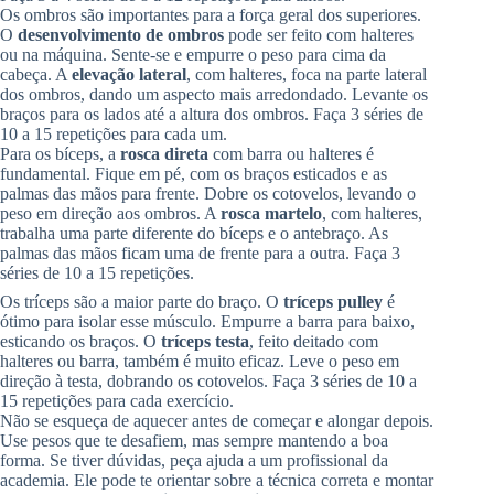
Os ombros são importantes para a força geral dos superiores.
O
desenvolvimento de ombros
pode ser feito com halteres
ou na máquina. Sente-se e empurre o peso para cima da
cabeça. A
elevação lateral
, com halteres, foca na parte lateral
dos ombros, dando um aspecto mais arredondado. Levante os
braços para os lados até a altura dos ombros. Faça 3 séries de
10 a 15 repetições para cada um.
Para os bíceps, a
rosca direta
com barra ou halteres é
fundamental. Fique em pé, com os braços esticados e as
palmas das mãos para frente. Dobre os cotovelos, levando o
peso em direção aos ombros. A
rosca martelo
, com halteres,
trabalha uma parte diferente do bíceps e o antebraço. As
palmas das mãos ficam uma de frente para a outra. Faça 3
séries de 10 a 15 repetições.
Os tríceps são a maior parte do braço. O
tríceps pulley
é
ótimo para isolar esse músculo. Empurre a barra para baixo,
esticando os braços. O
tríceps testa
, feito deitado com
halteres ou barra, também é muito eficaz. Leve o peso em
direção à testa, dobrando os cotovelos. Faça 3 séries de 10 a
15 repetições para cada exercício.
Não se esqueça de aquecer antes de começar e alongar depois.
Use pesos que te desafiem, mas sempre mantendo a boa
forma. Se tiver dúvidas, peça ajuda a um profissional da
academia. Ele pode te orientar sobre a técnica correta e montar