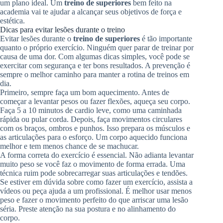
um plano ideal. Um
treino de superiores
bem feito na
academia vai te ajudar a alcançar seus objetivos de força e
estética.
Dicas para evitar lesões durante o treino
Evitar lesões durante o
treino de superiores
é tão importante
quanto o próprio exercício. Ninguém quer parar de treinar por
causa de uma dor. Com algumas dicas simples, você pode se
exercitar com segurança e ter bons resultados. A prevenção é
sempre o melhor caminho para manter a rotina de treinos em
dia.
Primeiro, sempre faça um bom aquecimento. Antes de
começar a levantar pesos ou fazer flexões, aqueça seu corpo.
Faça 5 a 10 minutos de cardio leve, como uma caminhada
rápida ou pular corda. Depois, faça movimentos circulares
com os braços, ombros e punhos. Isso prepara os músculos e
as articulações para o esforço. Um corpo aquecido funciona
melhor e tem menos chance de se machucar.
A forma correta do exercício é essencial. Não adianta levantar
muito peso se você faz o movimento de forma errada. Uma
técnica ruim pode sobrecarregar suas articulações e tendões.
Se estiver em dúvida sobre como fazer um exercício, assista a
vídeos ou peça ajuda a um profissional. É melhor usar menos
peso e fazer o movimento perfeito do que arriscar uma lesão
séria. Preste atenção na sua postura e no alinhamento do
corpo.