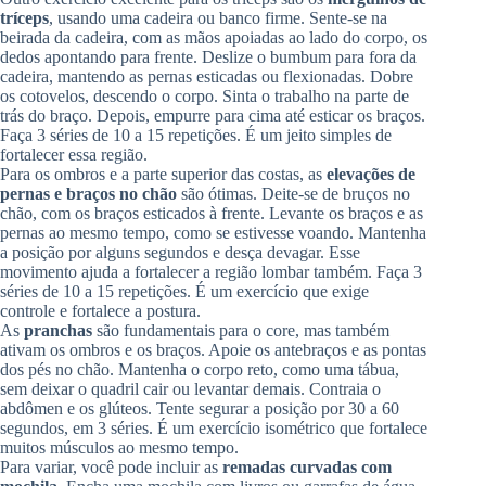
tríceps
, usando uma cadeira ou banco firme. Sente-se na
beirada da cadeira, com as mãos apoiadas ao lado do corpo, os
dedos apontando para frente. Deslize o bumbum para fora da
cadeira, mantendo as pernas esticadas ou flexionadas. Dobre
os cotovelos, descendo o corpo. Sinta o trabalho na parte de
trás do braço. Depois, empurre para cima até esticar os braços.
Faça 3 séries de 10 a 15 repetições. É um jeito simples de
fortalecer essa região.
Para os ombros e a parte superior das costas, as
elevações de
pernas e braços no chão
são ótimas. Deite-se de bruços no
chão, com os braços esticados à frente. Levante os braços e as
pernas ao mesmo tempo, como se estivesse voando. Mantenha
a posição por alguns segundos e desça devagar. Esse
movimento ajuda a fortalecer a região lombar também. Faça 3
séries de 10 a 15 repetições. É um exercício que exige
controle e fortalece a postura.
As
pranchas
são fundamentais para o core, mas também
ativam os ombros e os braços. Apoie os antebraços e as pontas
dos pés no chão. Mantenha o corpo reto, como uma tábua,
sem deixar o quadril cair ou levantar demais. Contraia o
abdômen e os glúteos. Tente segurar a posição por 30 a 60
segundos, em 3 séries. É um exercício isométrico que fortalece
muitos músculos ao mesmo tempo.
Para variar, você pode incluir as
remadas curvadas com