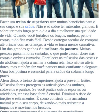
Fazer um
treino de superiores
traz muitos benefícios para o
seu corpo e sua
saúde
. Não é só sobre ter músculos grandes. É
sobre ter mais força para o dia a dia e melhorar sua qualidade
de vida. Quando você fortalece os braços, ombros, peito e
costas, tudo fica mais fácil. Desde carregar sacolas de compras
até brincar com as crianças, a vida se torna menos cansativa.
Um dos grandes ganhos é a
melhora da postura
. Muitas
pessoas passam horas sentadas, o que pode causar dores nas
costas e ombros curvados. Fortalecer os músculos das costas e
do abdômen ajuda a manter a coluna reta. Isso não só alivia
dores, mas também faz você parecer mais confiante e elegante.
Uma boa postura é essencial para a saúde da coluna a longo
prazo.
Além disso, o treino de superiores ajuda a prevenir lesões.
Músculos fortes protegem as articulações dos ombros,
cotovelos e punhos. Se você pratica outros esportes ou
atividades, ter essa base forte é crucial. Diminui o risco de
torções e estiramentos. É como construir uma armadura
natural para o seu corpo, deixando-o mais resistente a
impactos e movimentos bruscos.
Outro ponto importante é o aumento do metabolismo.