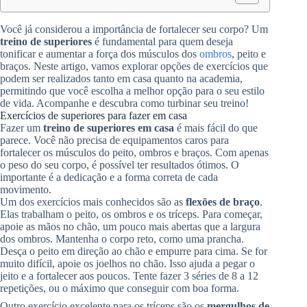
Você já considerou a importância de fortalecer seu corpo? Um
treino de superiores
é fundamental para quem deseja
tonificar e aumentar a força dos músculos dos
ombros
, peito e
braços. Neste artigo, vamos explorar opções de exercícios que
podem ser realizados tanto em casa quanto na academia,
permitindo que você escolha a melhor opção para o seu estilo
de vida. Acompanhe e descubra como turbinar seu treino!
Exercícios de superiores para fazer em casa
Fazer um
treino de superiores em casa
é mais fácil do que
parece. Você não precisa de equipamentos caros para
fortalecer os músculos do peito, ombros e braços. Com apenas
o peso do seu corpo, é possível ter resultados ótimos. O
importante é a dedicação e a forma correta de cada
movimento.
Um dos exercícios mais conhecidos são as
flexões de braço
.
Elas trabalham o peito, os ombros e os tríceps. Para começar,
apoie as mãos no chão, um pouco mais abertas que a largura
dos ombros. Mantenha o corpo reto, como uma prancha.
Desça o peito em direção ao chão e empurre para cima. Se for
muito difícil, apoie os joelhos no chão. Isso ajuda a pegar o
jeito e a fortalecer aos poucos. Tente fazer 3 séries de 8 a 12
repetições, ou o máximo que conseguir com boa forma.
Outro exercício excelente para os tríceps são os
mergulhos de