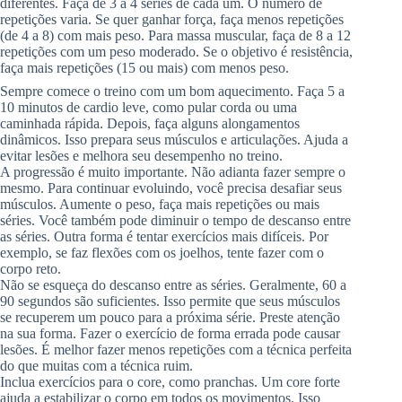
diferentes. Faça de 3 a 4 séries de cada um. O número de
repetições varia. Se quer ganhar força, faça menos repetições
(de 4 a 8) com mais peso. Para massa muscular, faça de 8 a 12
repetições com um peso moderado. Se o objetivo é resistência,
faça mais repetições (15 ou mais) com menos peso.
Sempre comece o treino com um bom aquecimento. Faça 5 a
10 minutos de cardio leve, como pular corda ou uma
caminhada rápida. Depois, faça alguns alongamentos
dinâmicos. Isso prepara seus músculos e articulações. Ajuda a
evitar lesões e melhora seu desempenho no treino.
A progressão é muito importante. Não adianta fazer sempre o
mesmo. Para continuar evoluindo, você precisa desafiar seus
músculos. Aumente o peso, faça mais repetições ou mais
séries. Você também pode diminuir o tempo de descanso entre
as séries. Outra forma é tentar exercícios mais difíceis. Por
exemplo, se faz flexões com os joelhos, tente fazer com o
corpo reto.
Não se esqueça do descanso entre as séries. Geralmente, 60 a
90 segundos são suficientes. Isso permite que seus músculos
se recuperem um pouco para a próxima série. Preste atenção
na sua forma. Fazer o exercício de forma errada pode causar
lesões. É melhor fazer menos repetições com a técnica perfeita
do que muitas com a técnica ruim.
Inclua exercícios para o core, como pranchas. Um core forte
ajuda a estabilizar o corpo em todos os movimentos. Isso