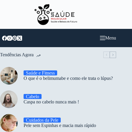
Pular
para
o
conteúdo
Menu
Tendências Agora
Saúde e Fitness
O que é o belimumabe e como ele trata o lúpus?
Cabelo
Caspa no cabelo nunca mais !
Cuidados da Pele
Pele sem Espinhas e macia mais rápido