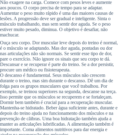
Não exagere na carga. Comece com pesos leves e aumente
aos poucos. O corpo precisa de tempo para se adaptar.
Aumentar o peso muito rápido é uma das maiores causas de
lesões. A progressão deve ser gradual e inteligente. Sinta o
músculo trabalhando, mas sem sentir dor aguda. Se o peso
estiver muito pesado, diminua. O objetivo é desafiar, não
machucar.
Ouça seu corpo. Dor muscular leve depois do treino é normal,
é o músculo se adaptando. Mas dor aguda, pontadas ou dor
nas articulações não são normais. Se sentir esse tipo de dor,
pare o exercício. Não ignore os sinais que seu corpo te dá.
Descansar e se recuperar é parte do treino. Se a dor persistir,
procure um médico ou fisioterapeuta.
O descanso é fundamental. Seus músculos não crescem
durante o treino, mas sim durante o descanso. Dê um dia de
folga para os grupos musculares que você trabalhou. Por
exemplo, se treinou superiores na segunda, descanse na terça.
Isso permite que os músculos se recuperem e se fortaleçam.
Dormir bem também é crucial para a recuperação muscular.
Mantenha-se hidratado. Beber água suficiente antes, durante e
depois do treino ajuda no funcionamento dos músculos e na
prevenção de cãibras. Uma boa hidratação também ajuda a
manter as articulações lubrificadas. A alimentação também é
importante. Coma alimentos nutritivos para dar energia e
ajudar na recuperação dos músculos.