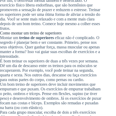
Por fim, o bem-estar mental também é beneficiado. O
exercício físico libera endorfinas, que são hormônios que
promovem a sensação de prazer e reduzem o estresse. Treinar
os superiores pode ser uma ótima forma de aliviar a tensão do
dia. Você se sente mais relaxado e com a mente mais clara
depois de um bom treino. Comece hoje mesmo a colher esses
frutos.
Como montar um treino de superiores
Montar um
treino de superiores
eficaz não é complicado. O
segredo é planejar bem e ser constante. Primeiro, pense nos
seus objetivos. Quer ganhar força, massa muscular ou apenas
manter a forma? Isso vai guiar suas escolhas de exercícios e a
intensidade.
É bom treinar os superiores de duas a três vezes por semana.
Dê um dia de descanso entre os treinos para os músculos se
recuperarem. Por exemplo, você pode treinar na segunda,
quarta e sexta. Nos outros dias, descanse ou faça exercícios
para outras partes do corpo, como pernas ou cardio.
Um bom treino de superiores deve incluir movimentos que
empurram e que puxam. Os exercícios de empurrar trabalham
o peito, ombros e tríceps. Pense em flexões, supino (se tiver
peso) e desenvolvimento de ombros. Já os exercícios de puxar
focam nas costas e bíceps. Exemplos são remadas e puxadas
na barra (ou com elástico).
Para cada grupo muscular, escolha de dois a três exercícios