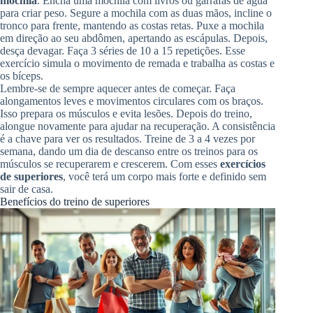
mochila
. Encha uma mochila com livros ou garrafas de água
para criar peso. Segure a mochila com as duas mãos, incline o
tronco para frente, mantendo as costas retas. Puxe a mochila
em direção ao seu abdômen, apertando as escápulas. Depois,
desça devagar. Faça 3 séries de 10 a 15 repetições. Esse
exercício simula o movimento de remada e trabalha as costas e
os bíceps.
Lembre-se de sempre aquecer antes de começar. Faça
alongamentos leves e movimentos circulares com os braços.
Isso prepara os músculos e evita lesões. Depois do treino,
alongue novamente para ajudar na recuperação. A consistência
é a chave para ver os resultados. Treine de 3 a 4 vezes por
semana, dando um dia de descanso entre os treinos para os
músculos se recuperarem e crescerem. Com esses
exercícios
de superiores
, você terá um corpo mais forte e definido sem
sair de casa.
Benefícios do treino de superiores