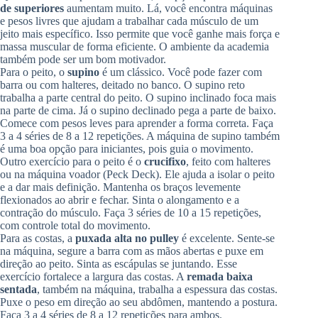
de superiores
aumentam muito. Lá, você encontra máquinas
e pesos livres que ajudam a trabalhar cada músculo de um
jeito mais específico. Isso permite que você ganhe mais força e
massa muscular de forma eficiente. O ambiente da academia
também pode ser um bom motivador.
Para o peito, o
supino
é um clássico. Você pode fazer com
barra ou com halteres, deitado no banco. O supino reto
trabalha a parte central do peito. O supino inclinado foca mais
na parte de cima. Já o supino declinado pega a parte de baixo.
Comece com pesos leves para aprender a forma correta. Faça
3 a 4 séries de 8 a 12 repetições. A máquina de supino também
é uma boa opção para iniciantes, pois guia o movimento.
Outro exercício para o peito é o
crucifixo
, feito com halteres
ou na máquina voador (Peck Deck). Ele ajuda a isolar o peito
e a dar mais definição. Mantenha os braços levemente
flexionados ao abrir e fechar. Sinta o alongamento e a
contração do músculo. Faça 3 séries de 10 a 15 repetições,
com controle total do movimento.
Para as costas, a
puxada alta no pulley
é excelente. Sente-se
na máquina, segure a barra com as mãos abertas e puxe em
direção ao peito. Sinta as escápulas se juntando. Esse
exercício fortalece a largura das costas. A
remada baixa
sentada
, também na máquina, trabalha a espessura das costas.
Puxe o peso em direção ao seu abdômen, mantendo a postura.
Faça 3 a 4 séries de 8 a 12 repetições para ambos.