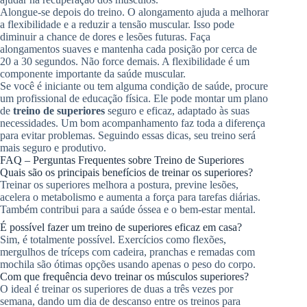
Alongue-se depois do treino. O alongamento ajuda a melhorar
a flexibilidade e a reduzir a tensão muscular. Isso pode
diminuir a chance de dores e lesões futuras. Faça
alongamentos suaves e mantenha cada posição por cerca de
20 a 30 segundos. Não force demais. A flexibilidade é um
componente importante da saúde muscular.
Se você é iniciante ou tem alguma condição de saúde, procure
um profissional de educação física. Ele pode montar um plano
de
treino de superiores
seguro e eficaz, adaptado às suas
necessidades. Um bom acompanhamento faz toda a diferença
para evitar problemas. Seguindo essas dicas, seu treino será
mais seguro e produtivo.
FAQ – Perguntas Frequentes sobre Treino de Superiores
Quais são os principais benefícios de treinar os superiores?
Treinar os superiores melhora a postura, previne lesões,
acelera o metabolismo e aumenta a força para tarefas diárias.
Também contribui para a saúde óssea e o bem-estar mental.
É possível fazer um treino de superiores eficaz em casa?
Sim, é totalmente possível. Exercícios como flexões,
mergulhos de tríceps com cadeira, pranchas e remadas com
mochila são ótimas opções usando apenas o peso do corpo.
Com que frequência devo treinar os músculos superiores?
O ideal é treinar os superiores de duas a três vezes por
semana, dando um dia de descanso entre os treinos para