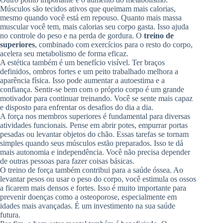
Músculos são tecidos ativos que queimam mais calorias,
mesmo quando você está em repouso. Quanto mais massa
muscular você tem, mais calorias seu corpo gasta. Isso ajuda
no controle do peso e na perda de gordura. O
treino de
superiores
, combinado com exercícios para o resto do corpo,
acelera seu metabolismo de forma eficaz.
A estética também é um benefício visível. Ter braços
definidos, ombros fortes e um peito trabalhado melhora a
aparência física. Isso pode aumentar a autoestima e a
confiança. Sentir-se bem com o próprio corpo é um grande
motivador para continuar treinando. Você se sente mais capaz
e disposto para enfrentar os desafios do dia a dia.
A força nos membros superiores é fundamental para diversas
atividades funcionais. Pense em abrir potes, empurrar portas
pesadas ou levantar objetos do chão. Essas tarefas se tornam
simples quando seus músculos estão preparados. Isso te dá
mais autonomia e independência. Você não precisa depender
de outras pessoas para fazer coisas básicas.
O treino de força também contribui para a saúde óssea. Ao
levantar pesos ou usar o peso do corpo, você estimula os ossos
a ficarem mais densos e fortes. Isso é muito importante para
prevenir doenças como a osteoporose, especialmente em
idades mais avançadas. É um investimento na sua saúde
futura.