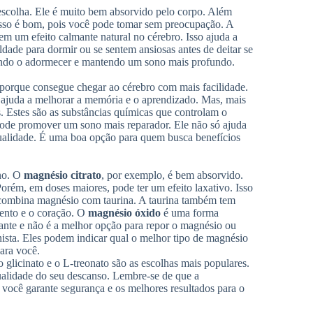
escolha. Ele é muito bem absorvido pelo corpo. Além
Isso é bom, pois você pode tomar sem preocupação. A
em um efeito calmante natural no cérebro. Isso ajuda a
ldade para dormir ou se sentem ansiosas antes de deitar se
itando o adormecer e mantendo um sono mais profundo.
l porque consegue chegar ao cérebro com mais facilidade.
le ajuda a melhorar a memória e o aprendizado. Mas, mais
. Estes são as substâncias químicas que controlam o
 pode promover um sono mais reparador. Ele não só ajuda
ualidade. É uma boa opção para quem busca benefícios
ono. O
magnésio citrato
, por exemplo, é bem absorvido.
Porém, em doses maiores, pode ter um efeito laxativo. Isso
ombina magnésio com taurina. A taurina também tem
mento e o coração. O
magnésio óxido
é uma forma
nte e não é a melhor opção para repor o magnésio ou
sta. Eles podem indicar qual o melhor tipo de magnésio
para você.
 glicinato e o L-treonato são as escolhas mais populares.
ualidade do seu descanso. Lembre-se de que a
 você garante segurança e os melhores resultados para o