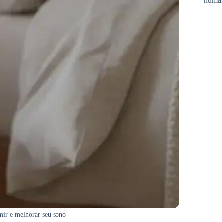
huma
ir e melhorar seu sono