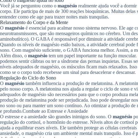
Como o magnésio ajuda no sono
Você já se perguntou como o
magnésio
realmente ajuda você a dormir
corpo. Ele participa de mais de 300 reações bioquímicas. Muitas delas
entender como ele age para trazer noites mais tranquilas.
Relaxamento do Corpo e da Mente
O
magnésio
é essencial para acalmar nosso sistema nervoso. Ele age c
neurotransmissores, que são mensageiros químicos no cérebro. Um de
aminobutírico). O GABA é responsável por diminuir a atividade cerebral
Quando os níveis de magnésio estão baixos, a atividade cerebral pode fic
sono. Com magnésio suficiente, o GABA funciona melhor. Assim, a me
Além disso, o
magnésio
tem um papel importante na função muscular. 
podemos sentir cãibras ou ter a síndrome das pernas inquietas. Essas s
níveis adequados de magnésio, os músculos ficam mais relaxados. Isso 
como se o corpo todo recebesse um sinal para desacelerar e descansar.
Regulação do Ciclo do Sono
O
magnésio
também influencia a produção de melatonina. A melatonin
pelo nosso corpo. A melatonina nos ajuda a regular o ciclo de sono e v
adequados de magnésio são necessários para que o corpo produza melat
produção de melatonina pode ser prejudicada. Isso pode desregular noss
no sono ou para manter um sono contínuo. Ao otimizar a produção de m
e profundo.
Combate ao Estresse e Ansiedade
O estresse e a ansiedade são grandes inimigos do sono. O
magnésio
po
regulação do cortisol, o hormônio do estresse. Níveis altos de cortisol 
ajuda a equilibrar esses níveis. Ele também protege as células cerebrais
ansiedade, o magnésio cria um ambiente mental mais tranquilo. Isso é 