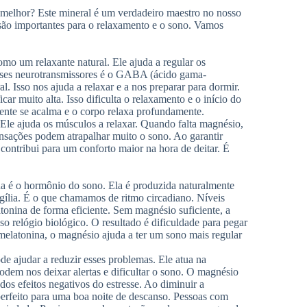
 melhor? Este mineral é um verdadeiro maestro no nosso
 são importantes para o relaxamento e o sono. Vamos
omo um relaxante natural. Ele ajuda a regular os
sses neurotransmissores é o GABA (ácido gama-
. Isso nos ajuda a relaxar e a nos preparar para dormir.
ar muito alta. Isso dificulta o relaxamento e o início do
nte se acalma e o corpo relaxa profundamente.
Ele ajuda os músculos a relaxar. Quando falta magnésio,
ensações podem atrapalhar muito o sono. Ao garantir
contribui para um conforto maior na hora de deitar. É
a é o hormônio do sono. Ela é produzida naturalmente
igília. É o que chamamos de ritmo circadiano. Níveis
onina de forma eficiente. Sem magnésio suficiente, a
o relógio biológico. O resultado é dificuldade para pegar
elatonina, o magnésio ajuda a ter um sono mais regular
de ajudar a reduzir esses problemas. Ele atua na
podem nos deixar alertas e dificultar o sono. O magnésio
 dos efeitos negativos do estresse. Ao diminuir a
perfeito para uma boa noite de descanso. Pessoas com