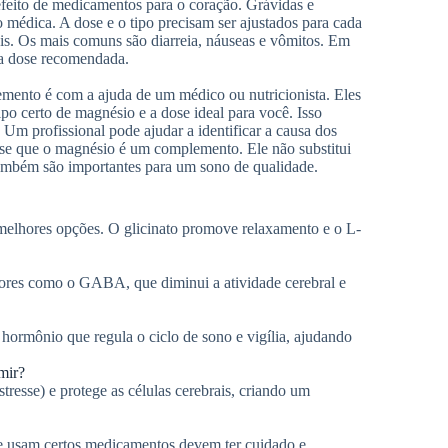
efeito de medicamentos para o coração. Grávidas e
édica. A dose e o tipo precisam ser ajustados para cada
ais. Os mais comuns são diarreia, náuseas e vômitos. Em
 a dose recomendada.
emento é com a ajuda de um médico ou nutricionista. Eles
ipo certo de magnésio e a dose ideal para você. Isso
Um profissional pode ajudar a identificar a causa dos
-se que o magnésio é um complemento. Ele não substitui
também são importantes para um sono de qualidade.
 melhores opções. O glicinato promove relaxamento e o L-
ores como o GABA, que diminui a atividade cerebral e
 hormônio que regula o ciclo de sono e vigília, ajudando
mir?
tresse) e protege as células cerebrais, criando um
ue usam certos medicamentos devem ter cuidado e