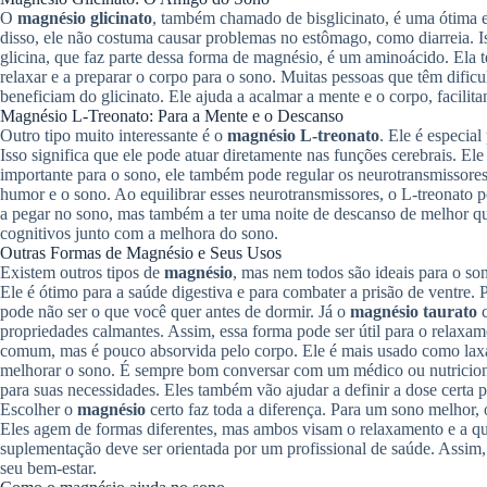
O
magnésio glicinato
, também chamado de bisglicinato, é uma ótima 
disso, ele não costuma causar problemas no estômago, como diarreia. 
glicina, que faz parte dessa forma de magnésio, é um aminoácido. Ela t
relaxar e a preparar o corpo para o sono. Muitas pessoas que têm dificu
beneficiam do glicinato. Ele ajuda a acalmar a mente e o corpo, facil
Magnésio L-Treonato: Para a Mente e o Descanso
Outro tipo muito interessante é o
magnésio L-treonato
. Ele é especia
Isso significa que ele pode atuar diretamente nas funções cerebrais. E
importante para o sono, ele também pode regular os neurotransmissores
humor e o sono. Ao equilibrar esses neurotransmissores, o L-treonato
a pegar no sono, mas também a ter uma noite de descanso de melhor q
cognitivos junto com a melhora do sono.
Outras Formas de Magnésio e Seus Usos
Existem outros tipos de
magnésio
, mas nem todos são ideais para o s
Ele é ótimo para a saúde digestiva e para combater a prisão de ventre. 
pode não ser o que você quer antes de dormir. Já o
magnésio taurato
c
propriedades calmantes. Assim, essa forma pode ser útil para o relaxa
comum, mas é pouco absorvida pelo corpo. Ele é mais usado como laxa
melhorar o sono. É sempre bom conversar com um médico ou nutricioni
para suas necessidades. Eles também vão ajudar a definir a dose certa 
Escolher o
magnésio
certo faz toda a diferença. Para um sono melhor, o
Eles agem de formas diferentes, mas ambos visam o relaxamento e a q
suplementação deve ser orientada por um profissional de saúde. Assim,
seu bem-estar.