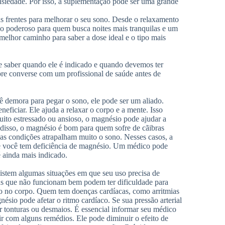
ansiedade. Por isso, a suplementação pode ser uma grande
s frentes para melhorar o seu sono. Desde o relaxamento
do poderoso para quem busca noites mais tranquilas e um
melhor caminho para saber a dose ideal e o tipo mais
e saber quando ele é indicado e quando devemos ter
e converse com um profissional de saúde antes de
ê demora para pegar o sono, ele pode ser um aliado.
ficiar. Ele ajuda a relaxar o corpo e a mente. Isso
uito estressado ou ansioso, o magnésio pode ajudar a
 disso, o magnésio é bom para quem sofre de cãibras
sas condições atrapalham muito o sono. Nesses casos, a
se você tem deficiência de magnésio. Um médico pode
é ainda mais indicado.
istem algumas situações em que seu uso precisa de
ns que não funcionam bem podem ter dificuldade para
so no corpo. Quem tem doenças cardíacas, como arritmias
sio pode afetar o ritmo cardíaco. Se sua pressão arterial
r tonturas ou desmaios. É essencial informar seu médico
 com alguns remédios. Ele pode diminuir o efeito de