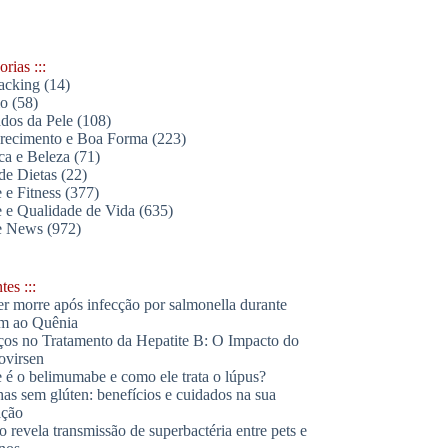
rias :::
acking
(14)
lo
(58)
dos da Pele
(108)
ecimento e Boa Forma
(223)
ica e Beleza
(71)
de Dietas
(22)
 e Fitness
(377)
 e Qualidade de Vida
(635)
e News
(972)
es :::
r morre após infecção por salmonella durante
m ao Quênia
os no Tratamento da Hepatite B: O Impacto do
ovirsen
 é o belimumabe e como ele trata o lúpus?
has sem glúten: benefícios e cuidados na sua
ação
o revela transmissão de superbactéria entre pets e