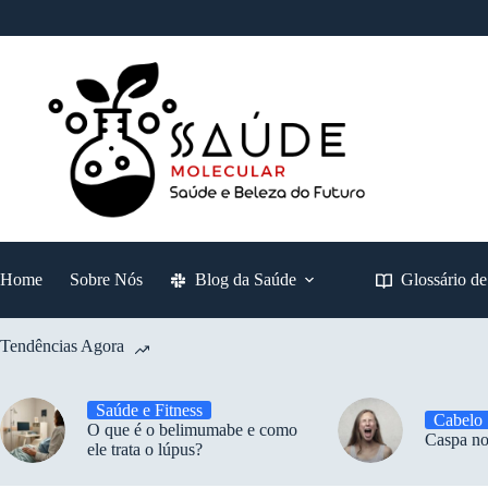
Pular
para
o
conteúdo
Home
Sobre Nós
Blog da Saúde
Glossário d
Tendências Agora
Saúde e Fitness
Cabelo
O que é o belimumabe e como
Caspa no
ele trata o lúpus?