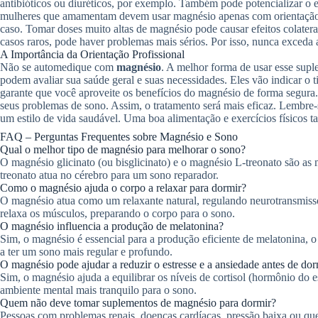
antibióticos ou diuréticos, por exemplo. Também pode potencializar o 
mulheres que amamentam devem usar magnésio apenas com orientação m
caso. Tomar doses muito altas de magnésio pode causar efeitos colater
casos raros, pode haver problemas mais sérios. Por isso, nunca exceda
A Importância da Orientação Profissional
Não se automedique com
magnésio
. A melhor forma de usar esse supl
podem avaliar sua saúde geral e suas necessidades. Eles vão indicar o t
garante que você aproveite os benefícios do magnésio de forma segura. 
seus problemas de sono. Assim, o tratamento será mais eficaz. Lembre
um estilo de vida saudável. Uma boa alimentação e exercícios físicos 
FAQ – Perguntas Frequentes sobre Magnésio e Sono
Qual o melhor tipo de magnésio para melhorar o sono?
O magnésio glicinato (ou bisglicinato) e o magnésio L-treonato são as
treonato atua no cérebro para um sono reparador.
Como o magnésio ajuda o corpo a relaxar para dormir?
O magnésio atua como um relaxante natural, regulando neurotransmiss
relaxa os músculos, preparando o corpo para o sono.
O magnésio influencia a produção de melatonina?
Sim, o magnésio é essencial para a produção eficiente de melatonina, o
a ter um sono mais regular e profundo.
O magnésio pode ajudar a reduzir o estresse e a ansiedade antes de dor
Sim, o magnésio ajuda a equilibrar os níveis de cortisol (hormônio do es
ambiente mental mais tranquilo para o sono.
Quem não deve tomar suplementos de magnésio para dormir?
Pessoas com problemas renais, doenças cardíacas, pressão baixa ou q