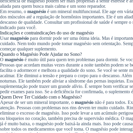
deficiência de magnésio podem ser mais propensas a sentir estresse e 
aliada para quem busca mais calma e um sono reparador.
Em resumo, o
magnésio
é um mineral multifuncional. Ele age em vária
dos músculos até a regulação de hormônios importantes. Ele é um alia
descanso de qualidade. Consultar um profissional de saúde é sempre o 
indicado para você.
Indicações e contraindicações do uso de magnésio
Usar
magnésio
para dormir pode ser uma ótima ideia. Mas é important
cuidado. Nem todo mundo pode tomar magnésio sem orientação. Sempr
começar qualquer suplemento.
Quando o Magnésio Pode Ajudar no Sono?
O
magnésio
é muito útil para quem tem problemas para dormir. Se voc
Pessoas que acordam muitas vezes durante a noite também podem se bene
facilita o adormecer e melhora a qualidade do sono. Se você se sente m
acalmar. Ele diminui a tensão e prepara o corpo para o descanso. Além
noturnas. Ele também pode aliviar a síndrome das pernas inquietas. Es
suplementação pode trazer um grande alívio. É sempre bom verificar 
pedir exames para isso. Se a deficiência for confirmada, o suplemento 
Quem Deve Ter Cuidado com o Magnésio?
Apesar de ser um mineral importante, o
magnésio
não é para todos. Ex
atenção. Pessoas com problemas nos rins devem ter muito cuidado. Ri
eliminar o excesso de magnésio. Isso pode levar a um acúmulo perigo
ou bloqueios no coração, também precisa de supervisão médica. O magné
já é muito baixa, o magnésio pode baixá-la ainda mais. Isso pode causa
sobre todos os medicamentos que você toma. O magnésio pode interagir