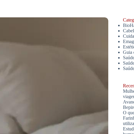
Catego
BioH
Cabe
Cuida
Emagr
Estét
Guia 
Saúde
Saúde
Saúd
Recent
Mulhe
viage
Avanç
Bepir
O que
Farin
utiliz
Estud