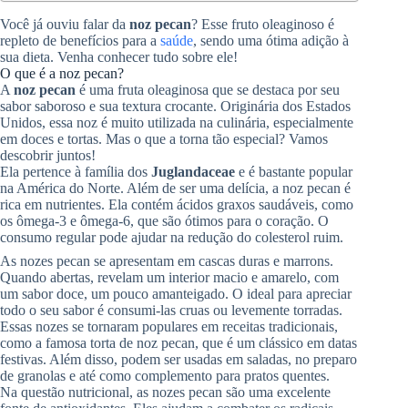
Você já ouviu falar da
noz pecan
? Esse fruto oleaginoso é
repleto de benefícios para a
saúde
, sendo uma ótima adição à
sua dieta. Venha conhecer tudo sobre ele!
O que é a noz pecan?
A
noz pecan
é uma fruta oleaginosa que se destaca por seu
sabor saboroso e sua textura crocante. Originária dos Estados
Unidos, essa noz é muito utilizada na culinária, especialmente
em doces e tortas. Mas o que a torna tão especial? Vamos
descobrir juntos!
Ela pertence à família dos
Juglandaceae
e é bastante popular
na América do Norte. Além de ser uma delícia, a noz pecan é
rica em nutrientes. Ela contém ácidos graxos saudáveis, como
os ômega-3 e ômega-6, que são ótimos para o coração. O
consumo regular pode ajudar na redução do colesterol ruim.
As nozes pecan se apresentam em cascas duras e marrons.
Quando abertas, revelam um interior macio e amarelo, com
um sabor doce, um pouco amanteigado. O ideal para apreciar
todo o seu sabor é consumi-las cruas ou levemente torradas.
Essas nozes se tornaram populares em receitas tradicionais,
como a famosa torta de noz pecan, que é um clássico em datas
festivas. Além disso, podem ser usadas em saladas, no preparo
de granolas e até como complemento para pratos quentes.
Na questão nutricional, as nozes pecan são uma excelente