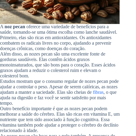
A
noz pecan
oferece uma variedade de benefícios para a
saúde, tornando-se uma ótima escolha como lanche saudável.
Primeiro, elas são ricas em antioxidantes. Os antioxidantes
combatem os radicais livres no corpo, ajudando a prevenir
doenças crônicas, como doenças do coração.
Além disso, as nozes pecan são uma excelente fonte de
gorduras saudáveis. Elas contêm ácidos graxos
monoinsaturados, que são bons para o coração. Esses ácidos
graxos ajudam a reduzir o colesterol ruim e elevam o
colesterol bom.
Estudos mostram que o consumo regular de nozes pecan pode
ajudar a controlar o peso. Apesar de serem calóricas, as nozes
ajudam a manter a saciedade. Elas são cheias de
fibras
, o que
ajuda na digestão e faz você se sentir satisfeito por mais
tempo.
Outro benefício importante é que as nozes pecan podem
melhorar a saúde do cérebro. Elas são ricas em vitamina E, um
nutriente que tem sido associado à função cognitiva. Essa
vitamina também pode ajudar a proteger o cérebro do declínio
relacionado à idade.
As nozes pecan são boas para a pele também. A presença de