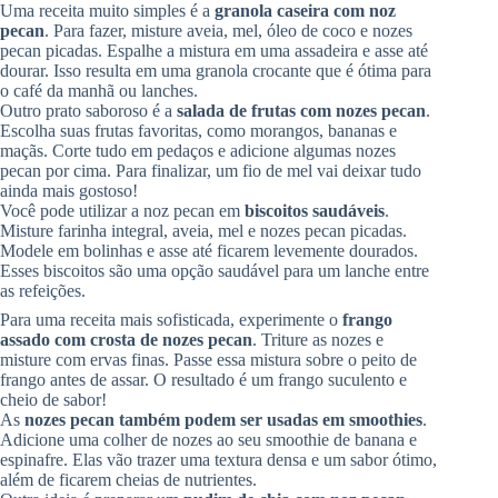
Uma receita muito simples é a
granola caseira com noz
pecan
. Para fazer, misture aveia, mel, óleo de coco e nozes
pecan picadas. Espalhe a mistura em uma assadeira e asse até
dourar. Isso resulta em uma granola crocante que é ótima para
o café da manhã ou lanches.
Outro prato saboroso é a
salada de frutas com nozes pecan
.
Escolha suas frutas favoritas, como morangos, bananas e
maçãs. Corte tudo em pedaços e adicione algumas nozes
pecan por cima. Para finalizar, um fio de mel vai deixar tudo
ainda mais gostoso!
Você pode utilizar a noz pecan em
biscoitos saudáveis
.
Misture farinha integral, aveia, mel e nozes pecan picadas.
Modele em bolinhas e asse até ficarem levemente dourados.
Esses biscoitos são uma opção saudável para um lanche entre
as refeições.
Para uma receita mais sofisticada, experimente o
frango
assado com crosta de nozes pecan
. Triture as nozes e
misture com ervas finas. Passe essa mistura sobre o peito de
frango antes de assar. O resultado é um frango suculento e
cheio de sabor!
As
nozes pecan também podem ser usadas em smoothies
.
Adicione uma colher de nozes ao seu smoothie de banana e
espinafre. Elas vão trazer uma textura densa e um sabor ótimo,
além de ficarem cheias de nutrientes.