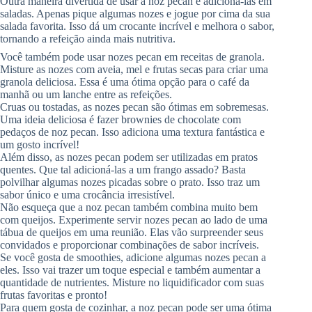
Outra maneira divertida de usar a noz pecan é adicioná-las em
saladas. Apenas pique algumas nozes e jogue por cima da sua
salada favorita. Isso dá um crocante incrível e melhora o sabor,
tornando a refeição ainda mais nutritiva.
Você também pode usar nozes pecan em receitas de granola.
Misture as nozes com aveia, mel e frutas secas para criar uma
granola deliciosa. Essa é uma ótima opção para o café da
manhã ou um lanche entre as refeições.
Cruas ou tostadas, as nozes pecan são ótimas em sobremesas.
Uma ideia deliciosa é fazer brownies de chocolate com
pedaços de noz pecan. Isso adiciona uma textura fantástica e
um gosto incrível!
Além disso, as nozes pecan podem ser utilizadas em pratos
quentes. Que tal adicioná-las a um frango assado? Basta
polvilhar algumas nozes picadas sobre o prato. Isso traz um
sabor único e uma crocância irresistível.
Não esqueça que a noz pecan também combina muito bem
com queijos. Experimente servir nozes pecan ao lado de uma
tábua de queijos em uma reunião. Elas vão surpreender seus
convidados e proporcionar combinações de sabor incríveis.
Se você gosta de smoothies, adicione algumas nozes pecan a
eles. Isso vai trazer um toque especial e também aumentar a
quantidade de nutrientes. Misture no liquidificador com suas
frutas favoritas e pronto!
Para quem gosta de cozinhar, a noz pecan pode ser uma ótima