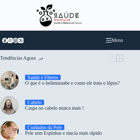
Pular
para
o
conteúdo
Menu
Tendências Agora
Saúde e Fitness
O que é o belimumabe e como ele trata o lúpus?
Cabelo
Caspa no cabelo nunca mais !
Cuidados da Pele
Pele sem Espinhas e macia mais rápido