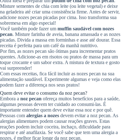
Outra ideia é preparar um
pudim de chia com noz pecan
.
Misture sementes de chia com leite (ou leite vegetal) e deixe
na geladeira até criar uma consistência firme. Antes de servir,
adicione nozes pecan picadas por cima. Isso transforma sua
sobremesa em algo especial!
Você também pode fazer um
muffin saudável com nozes
pecan
. Misture farinha de aveia, banana amassada e as nozes
picadas. Divida a massa em forminhas e asse até dourar. Essa
receita é perfeita para um café da manhã nutritivo.
Por fim, as nozes pecan são ótimas para incrementar pratos
quentes. Adicione-as em risotos ou pratos de massa para um
toque crocante e um sabor extra. A mistura de textura e gosto
vai surpreender!
Com essas receitas, fica fácil incluir as nozes pecan na sua
alimentação saudável. Experimente algumas e veja como elas
podem fazer a diferença nos seus pratos!
Quem deve evitar o consumo da noz pecan?
Embora a
noz pecan
ofereça muitos benefícios para a saúde,
algumas pessoas devem ter cuidado ao consumi-las. É
importante entender quem deve evitar essa noz e por quê.
Pessoas com
alergias a nozes
devem evitar a noz pecan. As
alergias alimentares podem causar reações graves. Estas
reações podem incluir coceira, inchaço, dificuldade para
respirar e até anafilaxia. Se você sabe que tem uma alergia a
nozes, é melhor ficar longe da noz pecan.