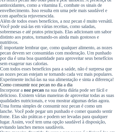
antioxidantes, como a vitamina E, combate os sinais de
envelhecimento. Isso resulta em uma pele mais saudável e
com aparência rejuvenescida.
Além de todos esses benefícios, a noz pecan é muito versátil.
Você pode usá-las em várias receitas, como saladas,
sobremesas e até pratos principais. Elas adicionam um sabor
distinto aos pratos, tornando-os ainda mais gostosos e
nutritivos.
É importante lembrar que, como qualquer alimento, as nozes
pecan devem ser consumidas com moderação. Um punhado
por dia é uma boa quantidade para aproveitar seus benefícios
sem exagerar nas calorias.
Com todos esses benefícios para a saúde, não é surpresa que
as nozes pecan estejam se tornando cada vez mais populares.
Experimente incluí-las na sua alimentação e sinta a diferença!
Como consumir noz pecan no dia a dia
Incorporar a
noz pecan
na sua dieta diária pode ser fácil e
delicioso. Existem várias maneiras de aproveitar todas as suas
qualidades nutricionais, e vou mostrar algumas delas agora.
Uma forma simples de consumir noz pecan é como um
lanche. Você pode pegar um punhado e comer quando sentir
fome. Elas são práticas e podem ser levadas para qualquer
lugar. Assim, você tem uma opção saudável à disposição,
evitando lanches menos saudáveis.