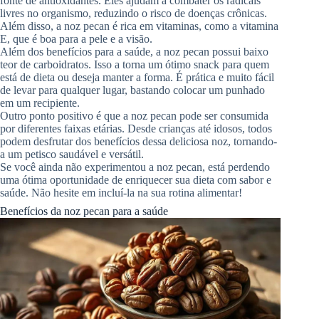
fonte de antioxidantes. Eles ajudam a combater os radicais
livres no organismo, reduzindo o risco de doenças crônicas.
Além disso, a noz pecan é rica em vitaminas, como a vitamina
E, que é boa para a pele e a visão.
Além dos benefícios para a saúde, a noz pecan possui baixo
teor de carboidratos. Isso a torna um ótimo snack para quem
está de dieta ou deseja manter a forma. É prática e muito fácil
de levar para qualquer lugar, bastando colocar um punhado
em um recipiente.
Outro ponto positivo é que a noz pecan pode ser consumida
por diferentes faixas etárias. Desde crianças até idosos, todos
podem desfrutar dos benefícios dessa deliciosa noz, tornando-
a um petisco saudável e versátil.
Se você ainda não experimentou a noz pecan, está perdendo
uma ótima oportunidade de enriquecer sua dieta com sabor e
saúde. Não hesite em incluí-la na sua rotina alimentar!
Benefícios da noz pecan para a saúde