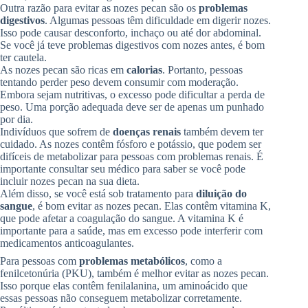
Outra razão para evitar as nozes pecan são os
problemas
digestivos
. Algumas pessoas têm dificuldade em digerir nozes.
Isso pode causar desconforto, inchaço ou até dor abdominal.
Se você já teve problemas digestivos com nozes antes, é bom
ter cautela.
As nozes pecan são ricas em
calorias
. Portanto, pessoas
tentando perder peso devem consumir com moderação.
Embora sejam nutritivas, o excesso pode dificultar a perda de
peso. Uma porção adequada deve ser de apenas um punhado
por dia.
Indivíduos que sofrem de
doenças renais
também devem ter
cuidado. As nozes contêm fósforo e potássio, que podem ser
difíceis de metabolizar para pessoas com problemas renais. É
importante consultar seu médico para saber se você pode
incluir nozes pecan na sua dieta.
Além disso, se você está sob tratamento para
diluição do
sangue
, é bom evitar as nozes pecan. Elas contêm vitamina K,
que pode afetar a coagulação do sangue. A vitamina K é
importante para a saúde, mas em excesso pode interferir com
medicamentos anticoagulantes.
Para pessoas com
problemas metabólicos
, como a
fenilcetonúria (PKU), também é melhor evitar as nozes pecan.
Isso porque elas contêm fenilalanina, um aminoácido que
essas pessoas não conseguem metabolizar corretamente.