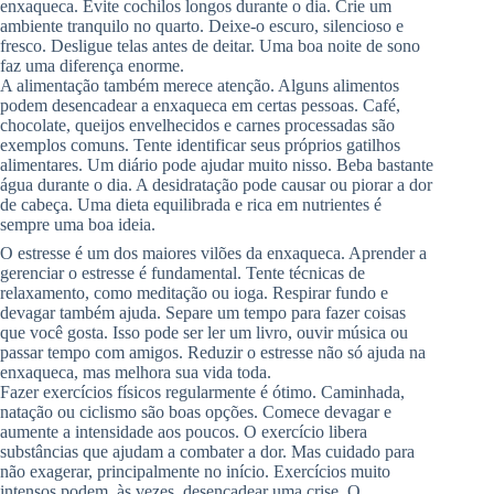
enxaqueca. Evite cochilos longos durante o dia. Crie um
ambiente tranquilo no quarto. Deixe-o escuro, silencioso e
fresco. Desligue telas antes de deitar. Uma boa noite de sono
faz uma diferença enorme.
A alimentação também merece atenção. Alguns alimentos
podem desencadear a enxaqueca em certas pessoas. Café,
chocolate, queijos envelhecidos e carnes processadas são
exemplos comuns. Tente identificar seus próprios gatilhos
alimentares. Um diário pode ajudar muito nisso. Beba bastante
água durante o dia. A desidratação pode causar ou piorar a dor
de cabeça. Uma dieta equilibrada e rica em nutrientes é
sempre uma boa ideia.
O estresse é um dos maiores vilões da enxaqueca. Aprender a
gerenciar o estresse é fundamental. Tente técnicas de
relaxamento, como meditação ou ioga. Respirar fundo e
devagar também ajuda. Separe um tempo para fazer coisas
que você gosta. Isso pode ser ler um livro, ouvir música ou
passar tempo com amigos. Reduzir o estresse não só ajuda na
enxaqueca, mas melhora sua vida toda.
Fazer exercícios físicos regularmente é ótimo. Caminhada,
natação ou ciclismo são boas opções. Comece devagar e
aumente a intensidade aos poucos. O exercício libera
substâncias que ajudam a combater a dor. Mas cuidado para
não exagerar, principalmente no início. Exercícios muito
intensos podem, às vezes, desencadear uma crise. O