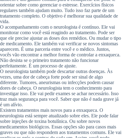
orientar sobre como gerenciar o estresse. Exercícios físicos
regulares também ajudam muito. Tudo isso faz parte de um
tratamento completo. O objetivo é melhorar sua qualidade de
vida.
O acompanhamento com o neurologista é contínuo. Ele vai
monitorar como você está reagindo ao tratamento. Pode ser
que ele precise ajustar as doses dos remédios. Ou mudar o tipo
de medicamento. Ele também vai verificar se novos sintomas
aparecem. É uma parceria entre você e o médico. Juntos,
vocês vão encontrar a melhor forma de controlar a enxaqueca.
Não desista se o primeiro tratamento não funcionar
perfeitamente. É um processo de ajuste.
O neurologista também pode descartar outras doenças. Às
vezes, uma dor de cabeça forte pode ser sinal de algo
diferente. Tumores, aneurismas ou infecções podem causar
dores de cabeça. O neurologista tem o conhecimento para
investigar isso. Ele vai pedir exames se achar necessário. Isso
traz mais segurança para você. Saber que não é nada grave já
é um alívio.
Existem tratamentos mais novos para a enxaqueca. O
neurologista está sempre atualizado sobre eles. Ele pode falar
sobre injeções de toxina botulínica. Ou sobre novos
medicamentos biológicos. Essas opções são para casos mais
graves ou que não respondem aos tratamentos comuns. Ele vai
explicar os prós e contras de cada um. Assim, você pode