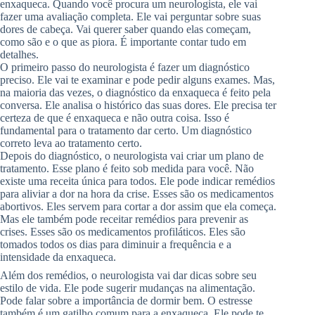
enxaqueca. Quando você procura um neurologista, ele vai
fazer uma avaliação completa. Ele vai perguntar sobre suas
dores de cabeça. Vai querer saber quando elas começam,
como são e o que as piora. É importante contar tudo em
detalhes.
O primeiro passo do neurologista é fazer um diagnóstico
preciso. Ele vai te examinar e pode pedir alguns exames. Mas,
na maioria das vezes, o diagnóstico da enxaqueca é feito pela
conversa. Ele analisa o histórico das suas dores. Ele precisa ter
certeza de que é enxaqueca e não outra coisa. Isso é
fundamental para o tratamento dar certo. Um diagnóstico
correto leva ao tratamento certo.
Depois do diagnóstico, o neurologista vai criar um plano de
tratamento. Esse plano é feito sob medida para você. Não
existe uma receita única para todos. Ele pode indicar remédios
para aliviar a dor na hora da crise. Esses são os medicamentos
abortivos. Eles servem para cortar a dor assim que ela começa.
Mas ele também pode receitar remédios para prevenir as
crises. Esses são os medicamentos profiláticos. Eles são
tomados todos os dias para diminuir a frequência e a
intensidade da enxaqueca.
Além dos remédios, o neurologista vai dar dicas sobre seu
estilo de vida. Ele pode sugerir mudanças na alimentação.
Pode falar sobre a importância de dormir bem. O estresse
também é um gatilho comum para a enxaqueca. Ele pode te