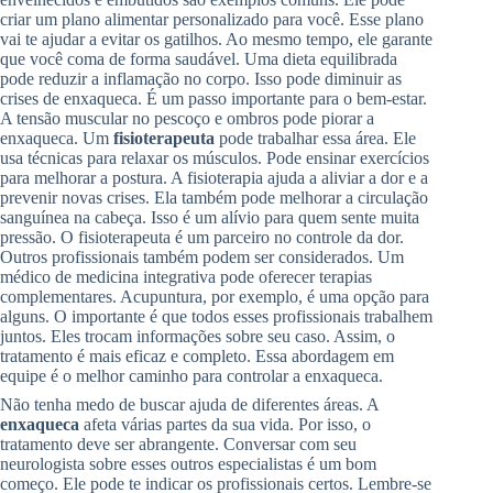
criar um plano alimentar personalizado para você. Esse plano
vai te ajudar a evitar os gatilhos. Ao mesmo tempo, ele garante
que você coma de forma saudável. Uma dieta equilibrada
pode reduzir a inflamação no corpo. Isso pode diminuir as
crises de enxaqueca. É um passo importante para o bem-estar.
A tensão muscular no pescoço e ombros pode piorar a
enxaqueca. Um
fisioterapeuta
pode trabalhar essa área. Ele
usa técnicas para relaxar os músculos. Pode ensinar exercícios
para melhorar a postura. A fisioterapia ajuda a aliviar a dor e a
prevenir novas crises. Ela também pode melhorar a circulação
sanguínea na cabeça. Isso é um alívio para quem sente muita
pressão. O fisioterapeuta é um parceiro no controle da dor.
Outros profissionais também podem ser considerados. Um
médico de medicina integrativa pode oferecer terapias
complementares. Acupuntura, por exemplo, é uma opção para
alguns. O importante é que todos esses profissionais trabalhem
juntos. Eles trocam informações sobre seu caso. Assim, o
tratamento é mais eficaz e completo. Essa abordagem em
equipe é o melhor caminho para controlar a enxaqueca.
Não tenha medo de buscar ajuda de diferentes áreas. A
enxaqueca
afeta várias partes da sua vida. Por isso, o
tratamento deve ser abrangente. Conversar com seu
neurologista sobre esses outros especialistas é um bom
começo. Ele pode te indicar os profissionais certos. Lembre-se