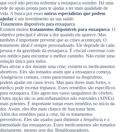
que você não precisa enfrentar a enxaqueca sozinho. Há uma
rede de apoio pronta para te ajudar a ter mais qualidade de
vida. A busca por esses
outros especialistas que podem
ajudar
é um investimento na sua saúde.
Tratamentos disponíveis para enxaqueca
Existem muitos
tratamentos disponíveis para enxaqueca
. O
objetivo principal é aliviar a dor quando ela aparece. Mas
também é importante prevenir que as crises aconteçam. O
tratamento ideal é sempre personalizado. Ele depende de cada
pessoa e da gravidade da enxaqueca. É crucial conversar com
seu médico para encontrar o melhor caminho. Não existe uma
solução única para todos.
Para aliviar a dor durante uma crise, existem os medicamentos
abortivos. Eles são tomados assim que a enxaqueca começa.
Analgésicos comuns, como paracetamol ou ibuprofeno,
podem ajudar em casos leves. Mas para dores mais fortes, o
médico pode receitar triptanos. Esses remédios são específicos
para enxaqueca. Eles agem nos vasos sanguíneos do cérebro.
Outra opção são os anti-inflamatórios não esteroides (AINEs)
mais potentes. É importante tomar esses remédios no início da
dor. Assim, eles têm mais chance de funcionar bem.
Além dos remédios para a crise, há os tratamentos
preventivos. Eles são usados para diminuir a frequência e a
intensidade das enxaquecas. Esses medicamentos são tomados
diariamente, mesmo sem dor. Betabloqueadores,