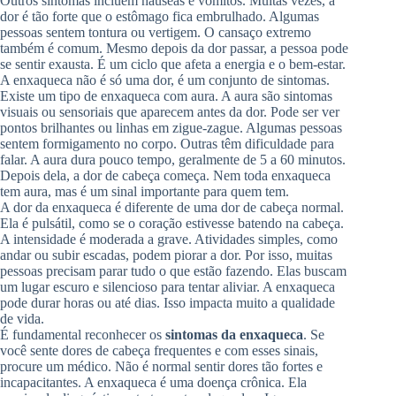
Outros sintomas incluem náuseas e vômitos. Muitas vezes, a
dor é tão forte que o estômago fica embrulhado. Algumas
pessoas sentem tontura ou vertigem. O cansaço extremo
também é comum. Mesmo depois da dor passar, a pessoa pode
se sentir exausta. É um ciclo que afeta a energia e o bem-estar.
A enxaqueca não é só uma dor, é um conjunto de sintomas.
Existe um tipo de enxaqueca com aura. A aura são sintomas
visuais ou sensoriais que aparecem antes da dor. Pode ser ver
pontos brilhantes ou linhas em zigue-zague. Algumas pessoas
sentem formigamento no corpo. Outras têm dificuldade para
falar. A aura dura pouco tempo, geralmente de 5 a 60 minutos.
Depois dela, a dor de cabeça começa. Nem toda enxaqueca
tem aura, mas é um sinal importante para quem tem.
A dor da enxaqueca é diferente de uma dor de cabeça normal.
Ela é pulsátil, como se o coração estivesse batendo na cabeça.
A intensidade é moderada a grave. Atividades simples, como
andar ou subir escadas, podem piorar a dor. Por isso, muitas
pessoas precisam parar tudo o que estão fazendo. Elas buscam
um lugar escuro e silencioso para tentar aliviar. A enxaqueca
pode durar horas ou até dias. Isso impacta muito a qualidade
de vida.
É fundamental reconhecer os
sintomas da enxaqueca
. Se
você sente dores de cabeça frequentes e com esses sinais,
procure um médico. Não é normal sentir dores tão fortes e
incapacitantes. A enxaqueca é uma doença crônica. Ela