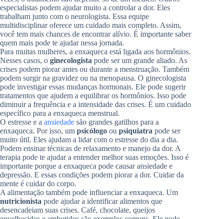
especialistas podem ajudar muito a controlar a dor. Eles
trabalham junto com o neurologista. Essa equipe
multidisciplinar oferece um cuidado mais completo. Assim,
você tem mais chances de encontrar alívio. É importante saber
quem mais pode te ajudar nessa jornada.
Para muitas mulheres, a enxaqueca está ligada aos hormônios.
Nesses casos, o
ginecologista
pode ser um grande aliado. As
crises podem piorar antes ou durante a menstruação. Também
podem surgir na gravidez ou na menopausa. O ginecologista
pode investigar essas mudanças hormonais. Ele pode sugerir
tratamentos que ajudem a equilibrar os hormônios. Isso pode
diminuir a frequência e a intensidade das crises. É um cuidado
específico para a enxaqueca menstrual.
O estresse e a
ansiedade
são grandes gatilhos para a
enxaqueca. Por isso, um
psicólogo
ou
psiquiatra
pode ser
muito útil. Eles ajudam a lidar com o estresse do dia a dia.
Podem ensinar técnicas de relaxamento e manejo da dor. A
terapia pode te ajudar a entender melhor suas emoções. Isso é
importante porque a enxaqueca pode causar ansiedade e
depressão. E essas condições podem piorar a dor. Cuidar da
mente é cuidar do corpo.
A alimentação também pode influenciar a enxaqueca. Um
nutricionista
pode ajudar a identificar alimentos que
desencadeiam suas crises. Café, chocolate, queijos
envelhecidos e embutidos são exemplos comuns. Ele pode