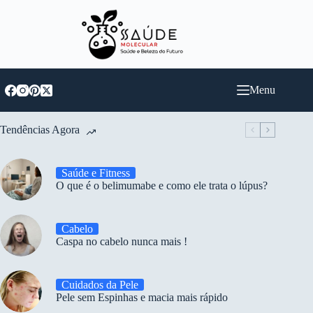
Pular
para
o
conteúdo
Menu
Tendências Agora
Saúde e Fitness
O que é o belimumabe e como ele trata o lúpus?
Cabelo
Caspa no cabelo nunca mais !
Cuidados da Pele
Pele sem Espinhas e macia mais rápido