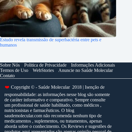
Estudo revela transmissão de superbactéria entre pets e
humanos
Sobre Nós
Politica de Privacidade
Informações Adicionais
Termos de Uso
WebStories
Anuncie no Saúde Molecular
Contato
❤️
Copyright © - Saúde Molecular 2018 | Isenção de
responsabilidade: as informações nesse blog são somente
de caráter informativo e comparativo. Sempre consulte
um profissional de saúde habilitado, como médicos ,
nutricionistas e farmacêuticos. O blog
saudemolecular.com não recomenda nenhum tipo de
medicamentos , suplementos, ou tratamentos, apenas
aborda sobre o conhecimento. Os Reviews e sugestões de
produtos aqui apresentados são apenas opinião pessoal de