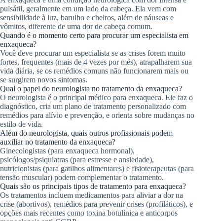
pulsátil, geralmente em um lado da cabeça. Ela vem com
sensibilidade à luz, barulho e cheiros, além de náuseas e
vômitos, diferente de uma dor de cabeça comum.
Quando é o momento certo para procurar um especialista em
enxaqueca?
Você deve procurar um especialista se as crises forem muito
fortes, frequentes (mais de 4 vezes por mês), atrapalharem sua
vida diária, se os remédios comuns não funcionarem mais ou
se surgirem novos sintomas.
Qual o papel do neurologista no tratamento da enxaqueca?
O neurologista é o principal médico para enxaqueca. Ele faz o
diagnóstico, cria um plano de tratamento personalizado com
remédios para alívio e prevenção, e orienta sobre mudanças no
estilo de vida.
Além do neurologista, quais outros profissionais podem
auxiliar no tratamento da enxaqueca?
Ginecologistas (para enxaqueca hormonal),
psicólogos/psiquiatras (para estresse e ansiedade),
nutricionistas (para gatilhos alimentares) e fisioterapeutas (para
tensão muscular) podem complementar o tratamento.
Quais são os principais tipos de tratamento para enxaqueca?
Os tratamentos incluem medicamentos para aliviar a dor na
crise (abortivos), remédios para prevenir crises (profiláticos), e
opções mais recentes como toxina botulínica e anticorpos