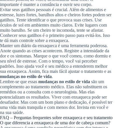
importante é manter a constância e ouvir seu corpo.
Evitar seus gatilhos pessoais é crucial. Além de alimentos e
estresse, luzes fortes, barulhos altos e cheiros fortes podem ser
gatilhos. Tente identificar o que provoca suas crises. Use
óculos de sol em ambientes muito claros. Evite lugares com
muito barulho. Se um cheiro te incomoda, tente se afastar.
Conhecer seus gatilhos é o primeiro passo para evitá-los. Isso
te dá mais controle sobre a enxaqueca.
Manter um diário da enxaqueca é uma ferramenta poderosa.
Anote quando as crises acontecem. Registre a intensidade da
dor e os sintomas. Marque o que você comeu, como dormiu e
seu nível de estresse. Com o tempo, você vai perceber
padrões. Isso ajuda você e seu médico a entenderem melhor
sua enxaqueca. Assim, fica mais fácil ajustar o tratamento e as
mudanças no estilo de vida
.
Lembre-se que essas
mudanças no estilo de vida
são um
complemento ao tratamento médico. Elas não substituem os
remédios ou a consulta com o neurologista. Mas elas
potencializam os resultados. Viver com enxaqueca pode ser
desafiador. Mas com um bom plano e dedicação, é possível ter
uma vida mais tranquila e com menos dor. Invista em você e
na sua saúde.
FAQ – Perguntas frequentes sobre enxaqueca e seu tratamento
O que diferencia a enxaqueca de uma dor de cabeça comum?
A enxaqueca é uma condição neurológica com dor intensa e