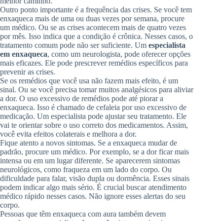
melhor caminho.
Outro ponto importante é a frequência das crises. Se você tem
enxaqueca mais de uma ou duas vezes por semana, procure
um médico. Ou se as crises acontecem mais de quatro vezes
por mês. Isso indica que a condição é crônica. Nesses casos, o
tratamento comum pode não ser suficiente. Um
especialista
em enxaqueca
, como um neurologista, pode oferecer opções
mais eficazes. Ele pode prescrever remédios específicos para
prevenir as crises.
Se os remédios que você usa não fazem mais efeito, é um
sinal. Ou se você precisa tomar muitos analgésicos para aliviar
a dor. O uso excessivo de remédios pode até piorar a
enxaqueca. Isso é chamado de cefaleia por uso excessivo de
medicação. Um especialista pode ajustar seu tratamento. Ele
vai te orientar sobre o uso correto dos medicamentos. Assim,
você evita efeitos colaterais e melhora a dor.
Fique atento a novos sintomas. Se a enxaqueca mudar de
padrão, procure um médico. Por exemplo, se a dor ficar mais
intensa ou em um lugar diferente. Se aparecerem sintomas
neurológicos, como fraqueza em um lado do corpo. Ou
dificuldade para falar, visão dupla ou dormência. Esses sinais
podem indicar algo mais sério. É crucial buscar atendimento
médico rápido nesses casos. Não ignore esses alertas do seu
corpo.
Pessoas que têm enxaqueca com aura também devem