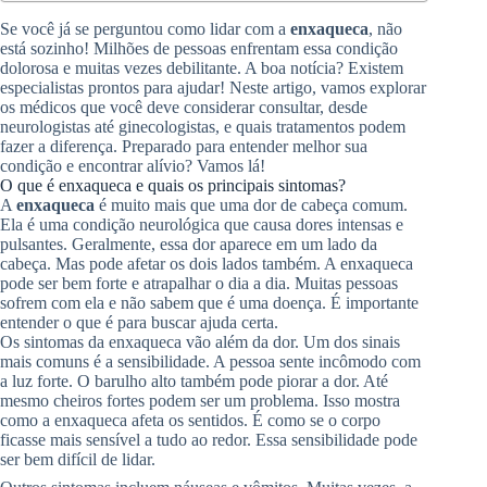
Se você já se perguntou como lidar com a
enxaqueca
, não
está sozinho! Milhões de pessoas enfrentam essa condição
dolorosa e muitas vezes debilitante. A boa notícia? Existem
especialistas prontos para ajudar! Neste artigo, vamos explorar
os médicos que você deve considerar consultar, desde
neurologistas até ginecologistas, e quais tratamentos podem
fazer a diferença. Preparado para entender melhor sua
condição e encontrar alívio? Vamos lá!
O que é enxaqueca e quais os principais sintomas?
A
enxaqueca
é muito mais que uma dor de cabeça comum.
Ela é uma condição neurológica que causa dores intensas e
pulsantes. Geralmente, essa dor aparece em um lado da
cabeça. Mas pode afetar os dois lados também. A enxaqueca
pode ser bem forte e atrapalhar o dia a dia. Muitas pessoas
sofrem com ela e não sabem que é uma doença. É importante
entender o que é para buscar ajuda certa.
Os sintomas da enxaqueca vão além da dor. Um dos sinais
mais comuns é a sensibilidade. A pessoa sente incômodo com
a luz forte. O barulho alto também pode piorar a dor. Até
mesmo cheiros fortes podem ser um problema. Isso mostra
como a enxaqueca afeta os sentidos. É como se o corpo
ficasse mais sensível a tudo ao redor. Essa sensibilidade pode
ser bem difícil de lidar.