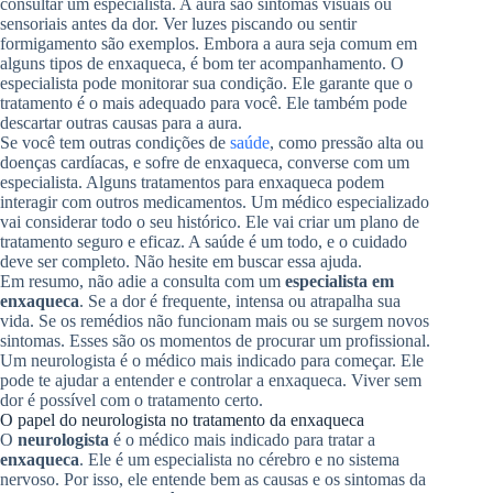
consultar um especialista. A aura são sintomas visuais ou
sensoriais antes da dor. Ver luzes piscando ou sentir
formigamento são exemplos. Embora a aura seja comum em
alguns tipos de enxaqueca, é bom ter acompanhamento. O
especialista pode monitorar sua condição. Ele garante que o
tratamento é o mais adequado para você. Ele também pode
descartar outras causas para a aura.
Se você tem outras condições de
saúde
, como pressão alta ou
doenças cardíacas, e sofre de enxaqueca, converse com um
especialista. Alguns tratamentos para enxaqueca podem
interagir com outros medicamentos. Um médico especializado
vai considerar todo o seu histórico. Ele vai criar um plano de
tratamento seguro e eficaz. A saúde é um todo, e o cuidado
deve ser completo. Não hesite em buscar essa ajuda.
Em resumo, não adie a consulta com um
especialista em
enxaqueca
. Se a dor é frequente, intensa ou atrapalha sua
vida. Se os remédios não funcionam mais ou se surgem novos
sintomas. Esses são os momentos de procurar um profissional.
Um neurologista é o médico mais indicado para começar. Ele
pode te ajudar a entender e controlar a enxaqueca. Viver sem
dor é possível com o tratamento certo.
O papel do neurologista no tratamento da enxaqueca
O
neurologista
é o médico mais indicado para tratar a
enxaqueca
. Ele é um especialista no cérebro e no sistema
nervoso. Por isso, ele entende bem as causas e os sintomas da