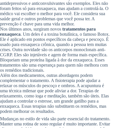
antidepressivos e anticonvulsivantes são exemplos. Eles não
foram feitos só para enxaqueca, mas ajudam a controlá-la. O
médico vai escolher o melhor para você. Ele considera sua
saúde geral e outros problemas que você possa ter. A
prevenção é chave para uma vida melhor.
Nos últimos anos, surgiram novos
tratamentos para
enxaqueca
. Um deles é a toxina botulínica, o famoso Botox.
Ele é aplicado em pontos específicos da cabeça e pescoço. É
usado para enxaqueca crônica, quando a pessoa tem muitas
crises. Outra novidade são os anticorpos monoclonais anti-
CGRP. Eles são injetáveis e agem de forma mais específica.
Bloqueiam uma proteína ligada à dor da enxaqueca. Esses
tratamentos são uma esperança para quem não melhora com
os remédios tradicionais.
Além dos medicamentos, outras abordagens podem
complementar o tratamento. A fisioterapia pode ajudar a
relaxar os músculos do pescoço e ombros. A acupuntura é
uma técnica milenar que pode aliviar a dor. Terapias de
relaxamento, como ioga e meditação, também são úteis. Elas
ajudam a controlar o estresse, um grande gatilho para a
enxaqueca. Essas terapias não substituem os remédios, mas
podem melhorar os resultados.
Mudanças no estilo de vida são parte essencial do tratamento.
Manter uma rotina de sono regular é muito importante. Evitar