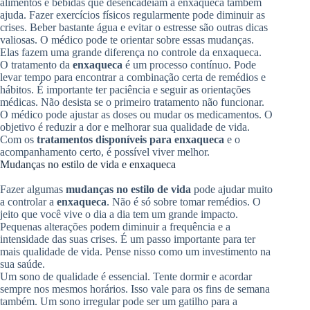
alimentos e bebidas que desencadeiam a enxaqueca também
ajuda. Fazer exercícios físicos regularmente pode diminuir as
crises. Beber bastante água e evitar o estresse são outras dicas
valiosas. O médico pode te orientar sobre essas mudanças.
Elas fazem uma grande diferença no controle da enxaqueca.
O tratamento da
enxaqueca
é um processo contínuo. Pode
levar tempo para encontrar a combinação certa de remédios e
hábitos. É importante ter paciência e seguir as orientações
médicas. Não desista se o primeiro tratamento não funcionar.
O médico pode ajustar as doses ou mudar os medicamentos. O
objetivo é reduzir a dor e melhorar sua qualidade de vida.
Com os
tratamentos disponíveis para enxaqueca
e o
acompanhamento certo, é possível viver melhor.
Mudanças no estilo de vida e enxaqueca
Fazer algumas
mudanças no estilo de vida
pode ajudar muito
a controlar a
enxaqueca
. Não é só sobre tomar remédios. O
jeito que você vive o dia a dia tem um grande impacto.
Pequenas alterações podem diminuir a frequência e a
intensidade das suas crises. É um passo importante para ter
mais qualidade de vida. Pense nisso como um investimento na
sua saúde.
Um sono de qualidade é essencial. Tente dormir e acordar
sempre nos mesmos horários. Isso vale para os fins de semana
também. Um sono irregular pode ser um gatilho para a