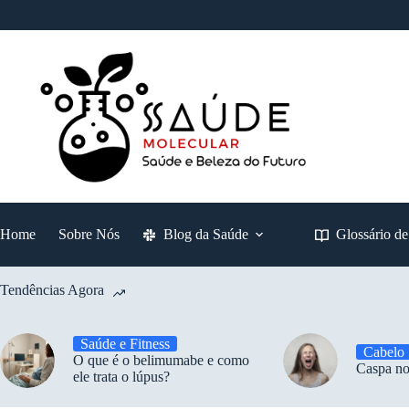
Pular
para
o
conteúdo
Home
Sobre Nós
Blog da Saúde
Glossário d
Tendências Agora
Saúde e Fitness
Cabelo
O que é o belimumabe e como
Caspa no
ele trata o lúpus?