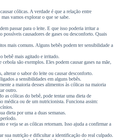
usar cólicas. A verdade é que a relação entre
 mas vamos explorar o que se sabe.
m passar para o leite. E que isso poderia irritar a
o possíveis causadores de gases ou desconforto. Quais
itos mais comuns. Alguns bebês podem ter sensibilidade a
o bebê mais agitado e irritado.
o e cebola são exemplos. Eles podem causar gases na mãe,
alterar o sabor do leite ou causar desconforto.
ados a sensibilidades em alguns bebês.
mente a maioria desses alimentos às cólicas na maioria
ar outro.
do as cólicas do bebê, pode tentar uma dieta de
ão médica ou de um nutricionista. Funciona assim:
cínios.
sua dieta por uma a duas semanas.
 período.
o e veja se as cólicas retornam. Isso ajuda a confirmar a
sua nutrição e dificultar a identificação do real culpado.