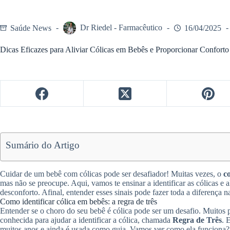
Saúde News
Dr Riedel - Farmacêutico
16/04/2025
Dicas Eficazes para Aliviar Cólicas em Bebês e Proporcionar Conforto
Sumário do Artigo
Cuidar de um bebê com cólicas pode ser desafiador! Muitas vezes, o
c
mas não se preocupe. Aqui, vamos te ensinar a identificar as cólicas e a
desconforto. Afinal, entender esses sinais pode fazer toda a diferença 
Como identificar cólica em bebês: a regra de três
Entender se o choro do seu bebê é cólica pode ser um desafio. Muitos p
conhecida para ajudar a identificar a cólica, chamada
Regra de Três
. 
muitos anos e ainda é usada como guia. Vamos ver como ela funciona?