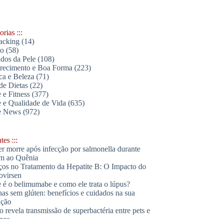
rias :::
acking
(14)
lo
(58)
dos da Pele
(108)
ecimento e Boa Forma
(223)
ica e Beleza
(71)
de Dietas
(22)
 e Fitness
(377)
 e Qualidade de Vida
(635)
e News
(972)
es :::
r morre após infecção por salmonella durante
m ao Quênia
os no Tratamento da Hepatite B: O Impacto do
ovirsen
 é o belimumabe e como ele trata o lúpus?
has sem glúten: benefícios e cuidados na sua
ação
o revela transmissão de superbactéria entre pets e