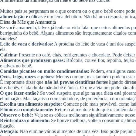
A influência da alimentação da mãe e do bebê nas cólicas
Muitos pais se perguntam se o que comem ou o que o bebê come pode ca
alimentação e cólicas
é um tema debatido. Não há uma resposta única,
Dieta da Mãe que Amamenta
Se você amamenta, talvez já tenha ouvido falar que certos alimentos pode
barriguinha do bebê. Alguns alimentos são frequentemente citados com
são eles?
Leite de vaca e derivados:
A proteína do leite de vaca é um dos suspe
ela.
Cafeína:
Presente no café, chás, refrigerantes e chocolate. Pode deixar 
Alimentos que produzem gases:
Brócolis, couve-flor, repolho, feijã
e talvez no bebê.
Comidas picantes ou muito condimentadas:
Podem, em alguns casos, 
Ovos, trigo, nozes e peixes:
Menos comum, mas também podem estar lig
É importante dizer que
não há provas científicas fortes
ligando direta
dos bebês. Cada dupla mãe-bebê é única. O que afeta um pode não afet
O que fazer então?
Se você suspeita que algo na sua dieta está pioran
eliminação. Mas faça isso com cuidado e, de preferência, com orientaç
Escolha um alimento suspeito:
Comece pelo mais provável, como lati
Elimine-o completamente:
Retire o alimento e tudo que o contém da 
Observe o bebê:
Veja se as cólicas melhoram significativamente nesse
Reintroduza o alimento:
Se houve melhora, volte a consumir o aliment
ligação.
Atenção:
Não elimine vários alimentos de uma vez. Isso pode prejudicar 