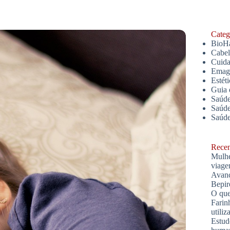
Catego
BioH
Cabe
Cuida
Emagr
Estét
Guia 
Saúde
Saúde
Saúd
Recent
Mulhe
viage
Avanç
Bepir
O que
Farin
utiliz
Estud