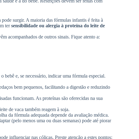
 saúde e a do bebê. Restrições devem ser feitas com
de surgir. A maioria das fórmulas infantis é feita à
em ter
sensibilidade ou alergia à proteína do leite de
êm acompanhados de outros sinais. Fique atento a:
r o bebê e, se necessário, indicar uma fórmula especial.
edaços bem pequenos, facilitando a digestão e reduzindo
isadas funcionam. As proteínas são oferecidas na sua
eite de vaca também reagem à soja.
olha da fórmula adequada depende da avaliação médica.
daptar (pelo menos uma ou duas semanas) pode até piorar
e influenciar nas cólicas. Preste atenção a estes pontos: