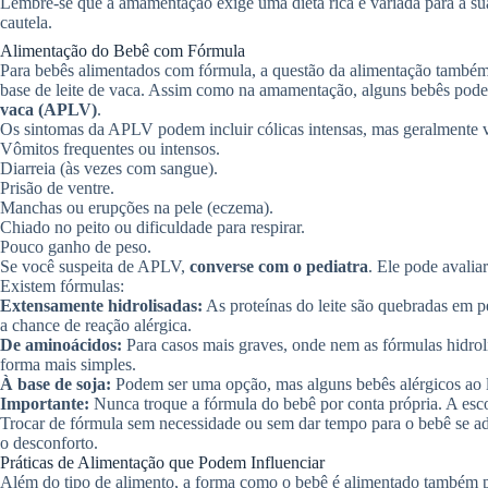
Lembre-se que a amamentação exige uma dieta rica e variada para a sua
cautela.
Alimentação do Bebê com Fórmula
Para bebês alimentados com fórmula, a questão da alimentação também po
base de leite de vaca. Assim como na amamentação, alguns bebês pod
vaca (APLV)
.
Os sintomas da APLV podem incluir cólicas intensas, mas geralmente v
Vômitos frequentes ou intensos.
Diarreia (às vezes com sangue).
Prisão de ventre.
Manchas ou erupções na pele (eczema).
Chiado no peito ou dificuldade para respirar.
Pouco ganho de peso.
Se você suspeita de APLV,
converse com o pediatra
. Ele pode avalia
Existem fórmulas:
Extensamente hidrolisadas:
As proteínas do leite são quebradas em p
a chance de reação alérgica.
De aminoácidos:
Para casos mais graves, onde nem as fórmulas hidrol
forma mais simples.
À base de soja:
Podem ser uma opção, mas alguns bebês alérgicos ao l
Importante:
Nunca troque a fórmula do bebê por conta própria. A esc
Trocar de fórmula sem necessidade ou sem dar tempo para o bebê se a
o desconforto.
Práticas de Alimentação que Podem Influenciar
Além do tipo de alimento, a forma como o bebê é alimentado também pod