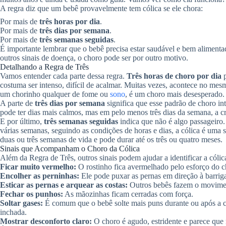
A regra diz que um bebê provavelmente tem cólica se ele chora:
Por mais de
três horas por dia
.
Por mais de
três dias por semana
.
Por mais de
três semanas seguidas
.
É importante lembrar que o bebê precisa estar saudável e bem alimenta
outros sinais de doença, o choro pode ser por outro motivo.
Detalhando a Regra de Três
Vamos entender cada parte dessa regra.
Três horas de choro por dia
p
costuma ser intenso, difícil de acalmar. Muitas vezes, acontece no mes
um chorinho qualquer de fome ou
sono
, é um choro mais desesperado.
A parte de
três dias por semana
significa que esse padrão de choro in
pode ter dias mais calmos, mas em pelo menos três dias da semana, a cr
E por último,
três semanas seguidas
indica que não é algo passageiro.
várias semanas, seguindo as condições de horas e dias, a cólica é uma s
duas ou três semanas de vida e pode durar até os três ou quatro meses.
Sinais que Acompanham o Choro da Cólica
Além da Regra de Três, outros sinais podem ajudar a identificar a cólic
Ficar muito vermelho:
O rostinho fica avermelhado pelo esforço do c
Encolher as perninhas:
Ele pode puxar as pernas em direção à barrig
Esticar as pernas e arquear as costas:
Outros bebês fazem o moviment
Fechar os punhos:
As mãozinhas ficam cerradas com força.
Soltar gases:
É comum que o bebê solte mais puns durante ou após a c
inchada.
Mostrar desconforto claro:
O choro é agudo, estridente e parece que