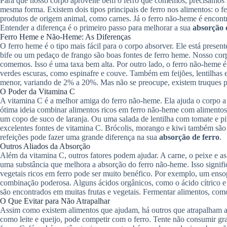
Para que nosso corpo aproveite bem o ferro que comemos, precisamos 
mesma forma. Existem dois tipos principais de ferro nos alimentos: o 
produtos de origem animal, como carnes. Já o ferro não-heme é encontr
Entender a diferença é o primeiro passo para melhorar a sua
absorção 
Ferro Heme e Não-Heme: As Diferenças
O ferro heme é o tipo mais fácil para o corpo absorver. Ele está prese
bife ou um pedaço de frango são boas fontes de ferro heme. Nosso co
comemos. Isso é uma taxa bem alta. Por outro lado, o ferro não-heme é 
verdes escuras, como espinafre e couve. Também em feijões, lentilhas e
menor, variando de 2% a 20%. Mas não se preocupe, existem truques p
O Poder da Vitamina C
A vitamina C é a melhor amiga do ferro não-heme. Ela ajuda o corpo a a
ótima ideia combinar alimentos ricos em ferro não-heme com alimentos
um copo de suco de laranja. Ou uma salada de lentilha com tomate e pim
excelentes fontes de vitamina C. Brócolis, morango e kiwi também são ri
refeições pode fazer uma grande diferença na sua
absorção de ferro
.
Outros Aliados da Absorção
Além da vitamina C, outros fatores podem ajudar. A carne, o peixe e 
uma substância que melhora a absorção do ferro não-heme. Isso signi
vegetais ricos em ferro pode ser muito benéfico. Por exemplo, um enso
combinação poderosa. Alguns ácidos orgânicos, como o ácido cítrico 
são encontrados em muitas frutas e vegetais. Fermentar alimentos, co
O Que Evitar para Não Atrapalhar
Assim como existem alimentos que ajudam, há outros que atrapalham 
como leite e queijo, pode competir com o ferro. Tente não consumir gr