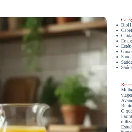
Catego
BioH
Cabe
Cuida
Emagr
Estét
Guia 
Saúde
Saúde
Saúd
Recent
Mulhe
viage
Avanç
Bepir
O que
Farin
utiliz
Estud