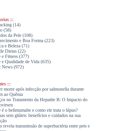
rias :::
acking
(14)
lo
(58)
dos da Pele
(108)
ecimento e Boa Forma
(223)
ica e Beleza
(71)
de Dietas
(22)
 e Fitness
(377)
 e Qualidade de Vida
(635)
e News
(972)
es :::
r morre após infecção por salmonella durante
m ao Quênia
os no Tratamento da Hepatite B: O Impacto do
ovirsen
 é o belimumabe e como ele trata o lúpus?
has sem glúten: benefícios e cuidados na sua
ação
o revela transmissão de superbactéria entre pets e