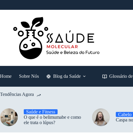
Pular
para
o
conteúdo
Home
Sobre Nós
Blog da Saúde
Glossário d
Tendências Agora
Saúde e Fitness
Cabelo
O que é o belimumabe e como
Caspa no
ele trata o lúpus?