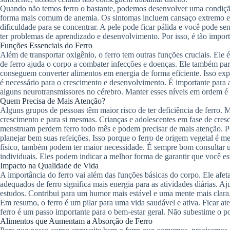
Quando não temos ferro o bastante, podemos desenvolver uma condição
forma mais comum de anemia. Os sintomas incluem cansaço extremo e fal
dificuldade para se concentrar. A pele pode ficar pálida e você pode sen
ter problemas de aprendizado e desenvolvimento. Por isso, é tão import
Funções Essenciais do Ferro
Além de transportar oxigênio, o ferro tem outras funções cruciais. Ele
de ferro ajuda o corpo a combater infecções e doenças. Ele também part
conseguem converter alimentos em energia de forma eficiente. Isso expl
é necessário para o crescimento e desenvolvimento. É importante para
alguns neurotransmissores no cérebro. Manter esses níveis em ordem é 
Quem Precisa de Mais Atenção?
Alguns grupos de pessoas têm maior risco de ter deficiência de ferro. 
crescimento e para si mesmas. Crianças e adolescentes em fase de cre
menstruam perdem ferro todo mês e podem precisar de mais atenção. P
planejar bem suas refeições. Isso porque o ferro de origem vegetal é m
físico, também podem ter maior necessidade. É sempre bom consultar u
individuais. Eles podem indicar a melhor forma de garantir que você est
Impacto na Qualidade de Vida
A importância do ferro vai além das funções básicas do corpo. Ele afet
adequados de ferro significa mais energia para as atividades diárias. 
estudos. Contribui para um humor mais estável e uma mente mais clara
Em resumo, o ferro é um pilar para uma vida saudável e ativa. Ficar ate
ferro é um passo importante para o bem-estar geral. Não subestime o po
Alimentos que Aumentam a Absorção de Ferro