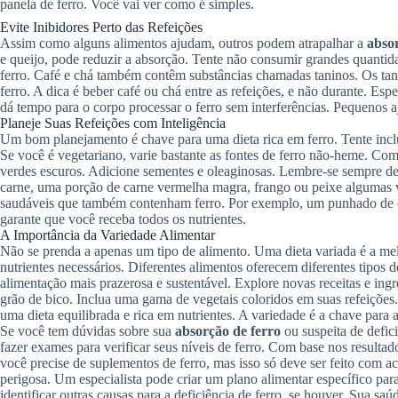
panela de ferro. Você vai ver como é simples.
Evite Inibidores Perto das Refeições
Assim como alguns alimentos ajudam, outros podem atrapalhar a
absor
e queijo, pode reduzir a absorção. Tente não consumir grandes quantida
ferro. Café e chá também contêm substâncias chamadas taninos. Os ta
ferro. A dica é beber café ou chá entre as refeições, e não durante. Es
dá tempo para o corpo processar o ferro sem interferências. Pequenos 
Planeje Suas Refeições com Inteligência
Um bom planejamento é chave para uma dieta rica em ferro. Tente incluir
Se você é vegetariano, varie bastante as fontes de ferro não-heme. Com
verdes escuros. Adicione sementes e oleaginosas. Lembre-se sempre d
carne, uma porção de carne vermelha magra, frango ou peixe algumas 
saudáveis que também contenham ferro. Por exemplo, um punhado de c
garante que você receba todos os nutrientes.
A Importância da Variedade Alimentar
Não se prenda a apenas um tipo de alimento. Uma dieta variada é a me
nutrientes necessários. Diferentes alimentos oferecem diferentes tipos d
alimentação mais prazerosa e sustentável. Explore novas receitas e ingre
grão de bico. Inclua uma gama de vegetais coloridos em suas refeições.
uma dieta equilibrada e rica em nutrientes. A variedade é a chave para 
Se você tem dúvidas sobre sua
absorção de ferro
ou suspeita de defic
fazer exames para verificar seus níveis de ferro. Com base nos resultad
você precise de suplementos de ferro, mas isso só deve ser feito com
perigosa. Um especialista pode criar um plano alimentar específico pa
identificar outras causas para a deficiência de ferro, se houver. Sua sa