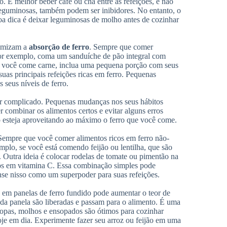
. É melhor beber café ou chá entre as refeições, e não
 leguminosas, também podem ser inibidores. No entanto, o
oa dica é deixar leguminosas de molho antes de cozinhar
ximizam a
absorção de ferro
. Sempre que comer
 Por exemplo, coma um sanduíche de pão integral com
Se você come carne, inclua uma pequena porção com seus
suas principais refeições ricas em ferro. Pequenas
seus níveis de ferro.
er complicado. Pequenas mudanças nos seus hábitos
 combinar os alimentos certos e evitar alguns erros
 esteja aproveitando ao máximo o ferro que você come.
 Sempre que você comer alimentos ricos em ferro não-
plo, se você está comendo feijão ou lentilha, que são
. Outra ideia é colocar rodelas de tomate ou pimentão na
cos em vitamina C. Essa combinação simples pode
nse nisso como um superpoder para suas refeições.
 em panelas de ferro fundido pode aumentar o teor de
 da panela são liberadas e passam para o alimento. É uma
 Sopas, molhos e ensopados são ótimos para cozinhar
je em dia. Experimente fazer seu arroz ou feijão em uma