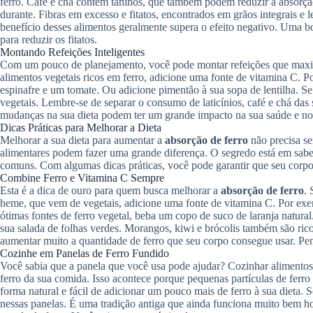
ferro. Café e chá contêm taninos, que também podem reduzir a absorção
durante. Fibras em excesso e fitatos, encontrados em grãos integrais e
benefício desses alimentos geralmente supera o efeito negativo. Uma b
para reduzir os fitatos.
Montando Refeições Inteligentes
Com um pouco de planejamento, você pode montar refeições que ma
alimentos vegetais ricos em ferro, adicione uma fonte de vitamina C.
espinafre e um tomate. Ou adicione pimentão à sua sopa de lentilha. 
vegetais. Lembre-se de separar o consumo de laticínios, café e chá das 
mudanças na sua dieta podem ter um grande impacto na sua saúde e nos 
Dicas Práticas para Melhorar a Dieta
Melhorar a sua dieta para aumentar a
absorção de ferro
não precisa s
alimentares podem fazer uma grande diferença. O segredo está em saber
comuns. Com algumas dicas práticas, você pode garantir que seu corpo
Combine Ferro e Vitamina C Sempre
Esta é a dica de ouro para quem busca melhorar a
absorção de ferro
.
heme, que vem de vegetais, adicione uma fonte de vitamina C. Por exem
ótimas fontes de ferro vegetal, beba um copo de suco de laranja natural
sua salada de folhas verdes. Morangos, kiwi e brócolis também são ri
aumentar muito a quantidade de ferro que seu corpo consegue usar. Pe
Cozinhe em Panelas de Ferro Fundido
Você sabia que a panela que você usa pode ajudar? Cozinhar alimentos
ferro da sua comida. Isso acontece porque pequenas partículas de ferro
forma natural e fácil de adicionar um pouco mais de ferro à sua dieta.
nessas panelas. É uma tradição antiga que ainda funciona muito bem ho