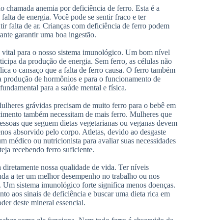
 chamada anemia por deficiência de ferro. Esta é a
ta de energia. Você pode se sentir fraco e ter
tir falta de ar. Crianças com deficiência de ferro podem
ante garantir uma boa ingestão.
 é vital para o nosso sistema imunológico. Um bom nível
icipa da produção de energia. Sem ferro, as células não
ica o cansaço que a falta de ferro causa. O ferro também
 a produção de hormônios e para o funcionamento de
fundamental para a saúde mental e física.
Mulheres grávidas precisam de muito ferro para o bebê em
scimento também necessitam de mais ferro. Mulheres que
essoas que seguem dietas vegetarianas ou veganas devem
enos absorvido pelo corpo. Atletas, devido ao desgaste
m médico ou nutricionista para avaliar suas necessidades
eja recebendo ferro suficiente.
a diretamente nossa qualidade de vida. Ter níveis
Ajuda a ter um melhor desempenho no trabalho ou nos
. Um sistema imunológico forte significa menos doenças.
nto aos sinais de deficiência e buscar uma dieta rica em
der deste mineral essencial.