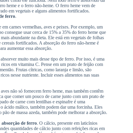
saber como ele funciona. Nem todo ferro é absorvido da
ferro heme e o ferro não-heme. O ferro heme vem de
ado em vegetais e alguns alimentos fortificados.
de ferro
.
nte em carnes vermelhas, aves e peixes. Por exemplo, um
rpo consegue usar cerca de 15% a 35% do ferro heme que
mais abundante na dieta. Ele está em vegetais de folhas
 cereais fortificados. A absorção do ferro não-heme é
ara aumentar essa absorção.
bsorver muito mais desse tipo de ferro. Por isso, é uma
 ricos em vitamina C. Pense em um prato de feijão com
então. Frutas cítricas, como laranja e limão, são
cos nesse nutriente. Incluir esses alimentos nas suas
as aves não só fornecem ferro heme, mas também contêm
fica que comer um pouco de carne junto com um prato de
pado de carne com lentilhas e espinafre é uma
e o ácido málico, também podem dar uma forcinha. Eles
mo pão de massa azeda, também pode melhorar a absorção.
a
absorção de ferro
. O cálcio, presente em laticínios
andes quantidades de cálcio junto com refeições ricas em