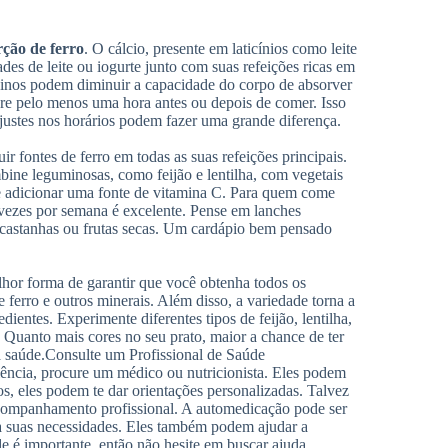
ção de ferro
. O cálcio, presente em laticínios como leite
des de leite ou iogurte junto com suas refeições ricas em
ninos podem diminuir a capacidade do corpo de absorver
pere pelo menos uma hora antes ou depois de comer. Isso
ajustes nos horários podem fazer uma grande diferença.
 fontes de ferro em todas as suas refeições principais.
bine leguminosas, como feijão e lentilha, com vegetais
e adicionar uma fonte de vitamina C. Para quem come
vezes por semana é excelente. Pense em lanches
astanhas ou frutas secas. Um cardápio bem pensado
lhor forma de garantir que você obtenha todos os
e ferro e outros minerais. Além disso, a variedade torna a
dientes. Experimente diferentes tipos de feijão, lentilha,
 Quanto mais cores no seu prato, maior a chance de ter
a saúde.
Consulte um Profissional de Saúde
iência, procure um médico ou nutricionista. Eles podem
os, eles podem te dar orientações personalizadas. Talvez
 acompanhamento profissional. A automedicação pode ser
ra suas necessidades. Eles também podem ajudar a
úde é importante, então não hesite em buscar ajuda.