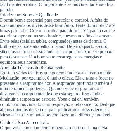
fácil manter a rotina. O importante é se movimentar e não ficar
parado.
Priorize um Sono de Qualidade
Dormir bem é essencial para controlar o cortisol. A falta de
sono aumenta os níveis desse hormônio. Tente dormir de 7 a 9
horas por noite. Crie uma rotina para dormir. Vá para a cama e
acorde sempre no mesmo horário, mesmo nos fins de semana.
Evite telas (celular, tablet, computador) antes de dormir. O
brilho delas pode atrapalhar o sono. Deixe o quarto escuro,
silencioso e fresco. Isso ajuda seu corpo a relaxar e se preparar
para descansar. Um bom sono recarrega suas energias e
equilibra seus hormônios.
Aprenda Técnicas de Relaxamento
Existem várias técnicas que podem ajudar a acalmar a mente.
Meditação, por exemplo, é muito eficaz. Ela ensina a focar no
presente e a respirar melhor. A respiração profunda também é
uma ferramenta poderosa. Quando você respira fundo e
devagar, seu corpo entende que está seguro. Isso ajuda a
diminuir a resposta ao estresse. Yoga e tai chi também
combinam movimento com respiração e relaxamento. Dedique
alguns minutos do seu dia para praticar uma dessas técnicas.
Mesmo 10 a 15 minutos podem fazer uma diferença notável.
Cuide da Sua Alimentação
O que você come também influencia o cortisol. Uma dieta