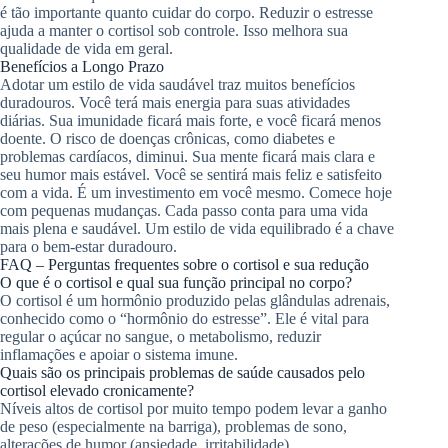
é tão importante quanto cuidar do corpo. Reduzir o estresse
ajuda a manter o cortisol sob controle. Isso melhora sua
qualidade de vida em geral.
Benefícios a Longo Prazo
Adotar um estilo de vida saudável traz muitos benefícios
duradouros. Você terá mais energia para suas atividades
diárias. Sua imunidade ficará mais forte, e você ficará menos
doente. O risco de doenças crônicas, como diabetes e
problemas cardíacos, diminui. Sua mente ficará mais clara e
seu humor mais estável. Você se sentirá mais feliz e satisfeito
com a vida. É um investimento em você mesmo. Comece hoje
com pequenas mudanças. Cada passo conta para uma vida
mais plena e saudável. Um estilo de vida equilibrado é a chave
para o bem-estar duradouro.
FAQ – Perguntas frequentes sobre o cortisol e sua redução
O que é o cortisol e qual sua função principal no corpo?
O cortisol é um hormônio produzido pelas glândulas adrenais,
conhecido como o “hormônio do estresse”. Ele é vital para
regular o açúcar no sangue, o metabolismo, reduzir
inflamações e apoiar o sistema imune.
Quais são os principais problemas de saúde causados pelo
cortisol elevado cronicamente?
Níveis altos de cortisol por muito tempo podem levar a ganho
de peso (especialmente na barriga), problemas de sono,
alterações de humor (ansiedade, irritabilidade),