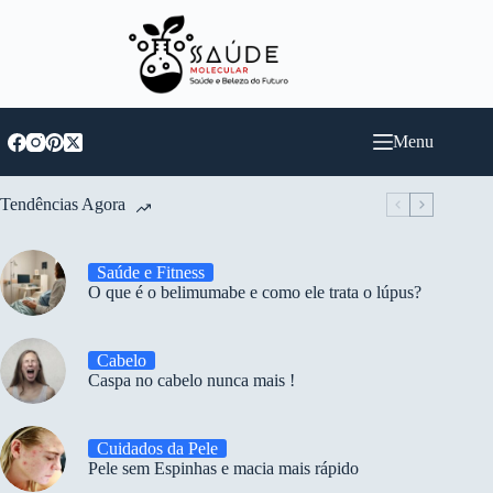
Pular
para
o
conteúdo
Menu
Tendências Agora
Saúde e Fitness
O que é o belimumabe e como ele trata o lúpus?
Cabelo
Caspa no cabelo nunca mais !
Cuidados da Pele
Pele sem Espinhas e macia mais rápido