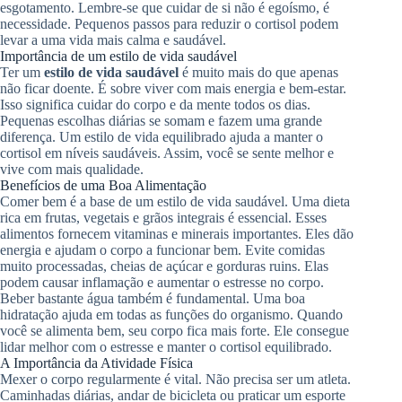
esgotamento. Lembre-se que cuidar de si não é egoísmo, é
necessidade. Pequenos passos para reduzir o cortisol podem
levar a uma vida mais calma e saudável.
Importância de um estilo de vida saudável
Ter um
estilo de vida saudável
é muito mais do que apenas
não ficar doente. É sobre viver com mais energia e bem-estar.
Isso significa cuidar do corpo e da mente todos os dias.
Pequenas escolhas diárias se somam e fazem uma grande
diferença. Um estilo de vida equilibrado ajuda a manter o
cortisol em níveis saudáveis. Assim, você se sente melhor e
vive com mais qualidade.
Benefícios de uma Boa Alimentação
Comer bem é a base de um estilo de vida saudável. Uma dieta
rica em frutas, vegetais e grãos integrais é essencial. Esses
alimentos fornecem vitaminas e minerais importantes. Eles dão
energia e ajudam o corpo a funcionar bem. Evite comidas
muito processadas, cheias de açúcar e gorduras ruins. Elas
podem causar inflamação e aumentar o estresse no corpo.
Beber bastante água também é fundamental. Uma boa
hidratação ajuda em todas as funções do organismo. Quando
você se alimenta bem, seu corpo fica mais forte. Ele consegue
lidar melhor com o estresse e manter o cortisol equilibrado.
A Importância da Atividade Física
Mexer o corpo regularmente é vital. Não precisa ser um atleta.
Caminhadas diárias, andar de bicicleta ou praticar um esporte