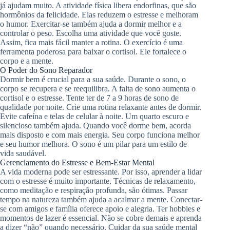
já ajudam muito. A atividade física libera endorfinas, que são
hormônios da felicidade. Elas reduzem o estresse e melhoram
o humor. Exercitar-se também ajuda a dormir melhor e a
controlar o peso. Escolha uma atividade que você goste.
Assim, fica mais fácil manter a rotina. O exercício é uma
ferramenta poderosa para baixar o cortisol. Ele fortalece o
corpo e a mente.
O Poder do Sono Reparador
Dormir bem é crucial para a sua saúde. Durante o sono, o
corpo se recupera e se reequilibra. A falta de sono aumenta o
cortisol e o estresse. Tente ter de 7 a 9 horas de sono de
qualidade por noite. Crie uma rotina relaxante antes de dormir.
Evite cafeína e telas de celular à noite. Um quarto escuro e
silencioso também ajuda. Quando você dorme bem, acorda
mais disposto e com mais energia. Seu corpo funciona melhor
e seu humor melhora. O sono é um pilar para um estilo de
vida saudável.
Gerenciamento do Estresse e Bem-Estar Mental
A vida moderna pode ser estressante. Por isso, aprender a lidar
com o estresse é muito importante. Técnicas de relaxamento,
como meditação e respiração profunda, são ótimas. Passar
tempo na natureza também ajuda a acalmar a mente. Conectar-
se com amigos e família oferece apoio e alegria. Ter hobbies e
momentos de lazer é essencial. Não se cobre demais e aprenda
a dizer “não” quando necessário. Cuidar da sua saúde mental