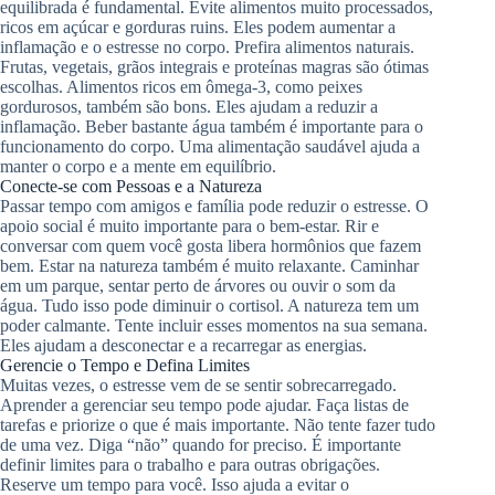
equilibrada é fundamental. Evite alimentos muito processados,
ricos em açúcar e gorduras ruins. Eles podem aumentar a
inflamação e o estresse no corpo. Prefira alimentos naturais.
Frutas, vegetais, grãos integrais e proteínas magras são ótimas
escolhas. Alimentos ricos em ômega-3, como peixes
gordurosos, também são bons. Eles ajudam a reduzir a
inflamação. Beber bastante água também é importante para o
funcionamento do corpo. Uma alimentação saudável ajuda a
manter o corpo e a mente em equilíbrio.
Conecte-se com Pessoas e a Natureza
Passar tempo com amigos e família pode reduzir o estresse. O
apoio social é muito importante para o bem-estar. Rir e
conversar com quem você gosta libera hormônios que fazem
bem. Estar na natureza também é muito relaxante. Caminhar
em um parque, sentar perto de árvores ou ouvir o som da
água. Tudo isso pode diminuir o cortisol. A natureza tem um
poder calmante. Tente incluir esses momentos na sua semana.
Eles ajudam a desconectar e a recarregar as energias.
Gerencie o Tempo e Defina Limites
Muitas vezes, o estresse vem de se sentir sobrecarregado.
Aprender a gerenciar seu tempo pode ajudar. Faça listas de
tarefas e priorize o que é mais importante. Não tente fazer tudo
de uma vez. Diga “não” quando for preciso. É importante
definir limites para o trabalho e para outras obrigações.
Reserve um tempo para você. Isso ajuda a evitar o