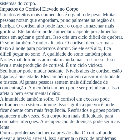
sistemas do corpo.
Impactos do Cortisol Elevado no Corpo
Um dos efeitos mais conhecidos é o ganho de peso. Muitas
pessoas notam que engordam, principalmente na região da
barriga. O cortisol alto pode fazer o corpo armazenar mais
gordura. Ele também pode aumentar o apetite por alimentos
ricos em açúcar e gordura. Isso cria um ciclo difícil de quebrar.
O sono também é muito afetado. O cortisol deve ser mais
baixo à noite para podermos dormir. Se ele está alto, fica
difícil pegar no sono. A qualidade do sono também piora.
Noites mal dormidas aumentam ainda mais o estresse. Isso
leva a mais produção de cortisol. É um ciclo vicioso.
Seu humor pode mudar bastante. Níveis altos de cortisol estão
ligados à ansiedade. Eles também podem causar irritabilidade
e tristeza. Algumas pessoas sentem mais dificuldade de
concentração. A memória também pode ser prejudicada. Isso
afeta o bem-estar mental diário.
A imunidade também sofre. O cortisol em excesso pode
enfraquecer o sistema imune. Isso significa que você pode
ficar doente com mais frequência. Resfriados e gripes podem
aparecer mais vezes. Seu corpo tem mais dificuldade para
combater infecções. A recuperação de doenças pode ser mais
lenta.
Outros problemas incluem a pressão alta. O cortisol pode
elevar a pressão arterial. Isso aumenta o risco de problemas