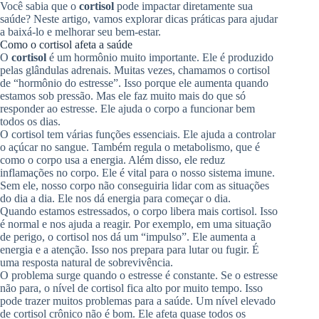
Você sabia que o
cortisol
pode impactar diretamente sua
saúde? Neste artigo, vamos explorar dicas práticas para ajudar
a baixá-lo e melhorar seu bem-estar.
Como o cortisol afeta a saúde
O
cortisol
é um hormônio muito importante. Ele é produzido
pelas glândulas adrenais. Muitas vezes, chamamos o cortisol
de “hormônio do estresse”. Isso porque ele aumenta quando
estamos sob pressão. Mas ele faz muito mais do que só
responder ao estresse. Ele ajuda o corpo a funcionar bem
todos os dias.
O cortisol tem várias funções essenciais. Ele ajuda a controlar
o açúcar no sangue. Também regula o metabolismo, que é
como o corpo usa a energia. Além disso, ele reduz
inflamações no corpo. Ele é vital para o nosso sistema imune.
Sem ele, nosso corpo não conseguiria lidar com as situações
do dia a dia. Ele nos dá energia para começar o dia.
Quando estamos estressados, o corpo libera mais cortisol. Isso
é normal e nos ajuda a reagir. Por exemplo, em uma situação
de perigo, o cortisol nos dá um “impulso”. Ele aumenta a
energia e a atenção. Isso nos prepara para lutar ou fugir. É
uma resposta natural de sobrevivência.
O problema surge quando o estresse é constante. Se o estresse
não para, o nível de cortisol fica alto por muito tempo. Isso
pode trazer muitos problemas para a saúde. Um nível elevado
de cortisol crônico não é bom. Ele afeta quase todos os