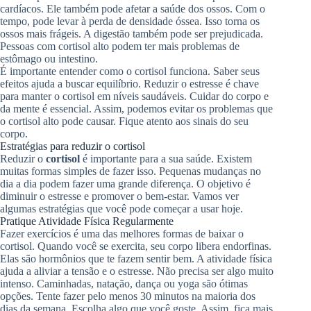
cardíacos. Ele também pode afetar a saúde dos ossos. Com o
tempo, pode levar à perda de densidade óssea. Isso torna os
ossos mais frágeis. A digestão também pode ser prejudicada.
Pessoas com cortisol alto podem ter mais problemas de
estômago ou intestino.
É importante entender como o cortisol funciona. Saber seus
efeitos ajuda a buscar equilíbrio. Reduzir o estresse é chave
para manter o cortisol em níveis saudáveis. Cuidar do corpo e
da mente é essencial. Assim, podemos evitar os problemas que
o cortisol alto pode causar. Fique atento aos sinais do seu
corpo.
Estratégias para reduzir o cortisol
Reduzir o
cortisol
é importante para a sua saúde. Existem
muitas formas simples de fazer isso. Pequenas mudanças no
dia a dia podem fazer uma grande diferença. O objetivo é
diminuir o estresse e promover o bem-estar. Vamos ver
algumas estratégias que você pode começar a usar hoje.
Pratique Atividade Física Regularmente
Fazer exercícios é uma das melhores formas de baixar o
cortisol. Quando você se exercita, seu corpo libera endorfinas.
Elas são hormônios que te fazem sentir bem. A atividade física
ajuda a aliviar a tensão e o estresse. Não precisa ser algo muito
intenso. Caminhadas, natação, dança ou yoga são ótimas
opções. Tente fazer pelo menos 30 minutos na maioria dos
dias da semana. Escolha algo que você goste. Assim, fica mais