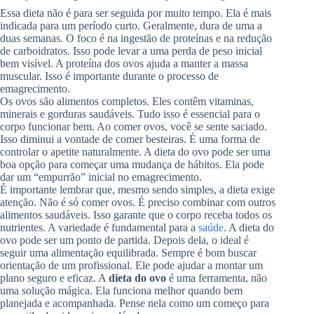
Essa dieta não é para ser seguida por muito tempo. Ela é mais
indicada para um período curto. Geralmente, dura de uma a
duas semanas. O foco é na ingestão de proteínas e na redução
de carboidratos. Isso pode levar a uma perda de peso inicial
bem visível. A proteína dos ovos ajuda a manter a massa
muscular. Isso é importante durante o processo de
emagrecimento.
Os ovos são alimentos completos. Eles contêm vitaminas,
minerais e gorduras saudáveis. Tudo isso é essencial para o
corpo funcionar bem. Ao comer ovos, você se sente saciado.
Isso diminui a vontade de comer besteiras. É uma forma de
controlar o apetite naturalmente. A dieta do ovo pode ser uma
boa opção para começar uma mudança de hábitos. Ela pode
dar um “empurrão” inicial no emagrecimento.
É importante lembrar que, mesmo sendo simples, a dieta exige
atenção. Não é só comer ovos. É preciso combinar com outros
alimentos saudáveis. Isso garante que o corpo receba todos os
nutrientes. A variedade é fundamental para a
saúde
. A dieta do
ovo pode ser um ponto de partida. Depois dela, o ideal é
seguir uma alimentação equilibrada. Sempre é bom buscar
orientação de um profissional. Ele pode ajudar a montar um
plano seguro e eficaz. A
dieta do ovo
é uma ferramenta, não
uma solução mágica. Ela funciona melhor quando bem
planejada e acompanhada. Pense nela como um começo para