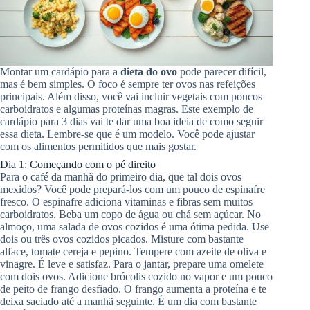
Montar um cardápio para a
dieta do ovo
pode parecer difícil,
mas é bem simples. O foco é sempre ter ovos nas refeições
principais. Além disso, você vai incluir vegetais com poucos
carboidratos e algumas proteínas magras. Este exemplo de
cardápio para 3 dias vai te dar uma boa ideia de como seguir
essa dieta. Lembre-se que é um modelo. Você pode ajustar
com os alimentos permitidos que mais gostar.
Dia 1: Começando com o pé direito
Para o café da manhã do primeiro dia, que tal dois ovos
mexidos? Você pode prepará-los com um pouco de espinafre
fresco. O espinafre adiciona vitaminas e fibras sem muitos
carboidratos. Beba um copo de água ou chá sem açúcar. No
almoço, uma salada de ovos cozidos é uma ótima pedida. Use
dois ou três ovos cozidos picados. Misture com bastante
alface, tomate cereja e pepino. Tempere com azeite de oliva e
vinagre. É leve e satisfaz. Para o jantar, prepare uma omelete
com dois ovos. Adicione brócolis cozido no vapor e um pouco
de peito de frango desfiado. O frango aumenta a proteína e te
deixa saciado até a manhã seguinte. É um dia com bastante