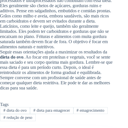
processados e ultraprocessados não combinam com essa dieta.
Eles geralmente são cheios de açúcares, gorduras ruins e
aditivos. Pense em salgadinhos, embutidos e comidas prontas.
Grãos como milho e aveia, embora saudáveis, são mais ricos
em carboidratos e devem ser evitados durante a dieta.
Laticínios, como leite e queijo, também são geralmente
limitados. Eles podem ter carboidratos e gorduras que não se
encaixam no plano. Frituras e alimentos com muita gordura
saturada também devem ficar de fora. O objetivo é focar em
alimentos naturais e nutritivos.
Seguir essas orientações ajuda a maximizar os resultados da
dieta do ovo
. Ao focar em proteínas e vegetais, você se sente
mais saciado e seu corpo queima mais gordura. Lembre-se que
essa dieta é para um período curto. Depois, o ideal é
reintroduzir os alimentos de forma gradual e equilibrada.
Sempre converse com um profissional de saúde antes de
começar qualquer dieta restritiva. Ele pode te dar as melhores
dicas para sua saúde.
Tags
#
dieta do ovo
#
dieta para emagrecer
#
emagrecimento
#
redução de peso