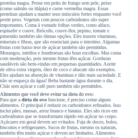
proteína magra. Pense em peito de frango sem pele, peixe
(como salmão ou tilápia) e carne vermelha magra. Essas
proteínas ajudam a manter seus músculos fortes enquanto você
perde peso. Vegetais com poucos carboidratos são super
importantes. Coma à vontade folhas verdes, como alface,
espinafre e couve. Brócolis, couve-flor, pepino, tomate e
pimentão também são ótimas opções. Eles trazem vitaminas,
minerais e fibras, que são essenciais para o intestino. Algumas
frutas com baixo teor de açúcar também são permitidas.
Morangos, mirtilos e framboesas são boas escolhas. Mas coma
com moderação, pois mesmo frutas têm açúcar. Gorduras
saudáveis são bem-vindas em pequenas quantidades. Azeite
de oliva extra virgem, óleo de coco e abacate são exemplos.
Eles ajudam na absorção de vitaminas e dão mais saciedade. E
não se esqueça da água! Beba bastante água durante o dia.
Chás sem açúcar e café puro também são permitidos.
Alimentos que você deve evitar na dieta do ovo:
Para que a
dieta do ovo
funcione, é preciso cortar alguns
alimentos. O principal é reduzir os carboidratos refinados. Isso
inclui pães, massas, arroz branco e batatas. Eles são ricos em
carboidratos que se transformam rápido em açúcar no corpo.
Açúcares em geral devem ser evitados. Fuja de doces, bolos,
biscoitos e refrigerantes. Sucos de frutas, mesmo os naturais,
também têm muito açúcar e devem ser limitados. Alimentos