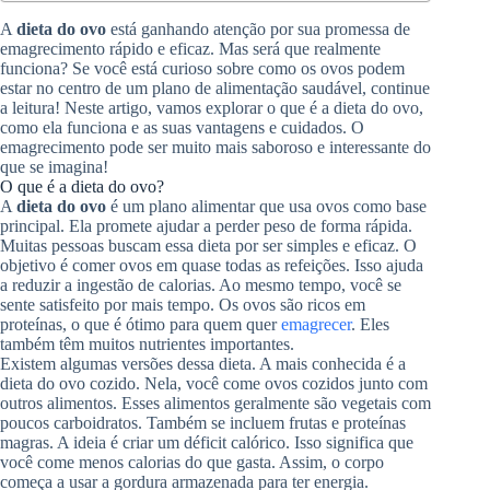
A
dieta do ovo
está ganhando atenção por sua promessa de
emagrecimento rápido e eficaz. Mas será que realmente
funciona? Se você está curioso sobre como os ovos podem
estar no centro de um plano de alimentação saudável, continue
a leitura! Neste artigo, vamos explorar o que é a dieta do ovo,
como ela funciona e as suas vantagens e cuidados. O
emagrecimento pode ser muito mais saboroso e interessante do
que se imagina!
O que é a dieta do ovo?
A
dieta do ovo
é um plano alimentar que usa ovos como base
principal. Ela promete ajudar a perder peso de forma rápida.
Muitas pessoas buscam essa dieta por ser simples e eficaz. O
objetivo é comer ovos em quase todas as refeições. Isso ajuda
a reduzir a ingestão de calorias. Ao mesmo tempo, você se
sente satisfeito por mais tempo. Os ovos são ricos em
proteínas, o que é ótimo para quem quer
emagrecer
. Eles
também têm muitos nutrientes importantes.
Existem algumas versões dessa dieta. A mais conhecida é a
dieta do ovo cozido. Nela, você come ovos cozidos junto com
outros alimentos. Esses alimentos geralmente são vegetais com
poucos carboidratos. Também se incluem frutas e proteínas
magras. A ideia é criar um déficit calórico. Isso significa que
você come menos calorias do que gasta. Assim, o corpo
começa a usar a gordura armazenada para ter energia.