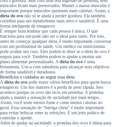
com a gordura. Mas com uma boa ingestão de proteína, seus
músculos ficam mais preservados. Manter a massa muscular é
importante porque músculos queimam mais calorias. Assim, a
dieta do ovo
não só te ajuda a perder gordura. Ela também
contribui para um metabolismo mais ativo e saudável. É uma
forma inteligente de emagrecer.
É sempre bom lembrar que cada pessoa é única. O que
funciona para um pode não ser o ideal para outro. Por isso,
antes de começar qualquer dieta, é muito importante conversar
com um profissional de saúde. Um médico ou nutricionista
pode avaliar seu caso. Eles podem te dizer se a dieta do ovo é
segura para você. Também podem te ajudar a montar um
plano alimentar personalizado. A
dieta do ovo
é uma
ferramenta. Use-a com sabedoria para alcançar seus objetivos
de forma saudável e duradoura.
Benefícios e cuidados ao seguir essa dieta
A
dieta do ovo
pode trazer vários benefícios para quem busca
emagrecer. Um dos maiores é a perda de peso rápida. Isso
acontece porque os ovos são ricos em proteína. A proteína
ajuda a manter a sensação de saciedade por mais tempo.
Assim, você sente menos fome e come menos calorias no
geral. Essa sensação de “barriga cheia” é muito importante
para evitar beliscar entre as refeições. É um jeito prático de
controlar o apetite.
Além de ajudar na saciedade, a proteína dos ovos é ótima para