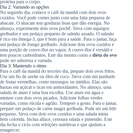
proteína para o corpo.
Dia 2: Variando as opções
No segundo dia, comece o café da manhã com dois ovos
cozidos. Você pode comer junto com uma fatia pequena de
abacate. O abacate tem gorduras boas que dão energia. No
almoço, experimente dois ovos pochê. Sirva com aspargos
grelhados e um pedaço pequeno de salmão assado. O salmão
é rico em ômega-3, que é bom para a saúde. Para o jantar, faça
um pedaço de frango grelhado. Adicione dois ovos cozidos e
uma porção de couve-flor no vapor. A couve-flor é versátil e
tem poucos carboidratos. Este dia mostra como a
dieta do ovo
pode ser saborosa e variada.
Dia 3: Mantendo o ritmo
Para o café da manhã do terceiro dia, prepare dois ovos fritos.
Use um fio de azeite ou óleo de coco. Sirva com um punhado
de frutas vermelhas, como morangos ou mirtilos. Elas são
baixas em açúcar e ricas em antioxidantes. No almoço, uma
salada de atum é uma boa escolha. Use atum em água e
misture com dois ovos picados. Adicione folhas verdes
variadas, como rúcula e agrião. Tempere a gosto. Para o jantar,
prepare um pedaço de carne magra grelhada. Pode ser um bife
pequeno. Sirva com dois ovos cozidos e uma salada mista
bem colorida. Inclua alface, cenoura ralada e pimentão. Este
dia fecha o ciclo com refeições nutritivas e que ajudam a
emagrecer.