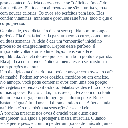
peso acontece. A dieta do ovo cria esse “déficit calórico” de
forma eficaz. Ela foca em alimentos que são nutritivos, mas
com poucas calorias. Os ovos são perfeitos para isso. Eles
contêm vitaminas, minerais e gorduras saudáveis, tudo o que o
corpo precisa.
Geralmente, essa dieta não é para ser seguida por um longo
período. Ela é mais indicada para um tempo curto, como uma
ou duas semanas. A ideia é dar um “empurrão” inicial no
processo de emagrecimento. Depois desse período, é
importante voltar a uma alimentação mais variada e
equilibrada. A dieta do ovo pode ser um bom ponto de partida.
Ela ajuda a criar novos hábitos alimentares e a se acostumar
com porções menores.
Um dia típico na dieta do ovo pode começar com ovos no café
da manhã. Podem ser ovos cozidos, mexidos ou em omelete.
No almoço, você pode combinar ovos com uma boa porção
de vegetais de baixo carboidrato. Saladas verdes e brócolis são
ótimas opções. Para o jantar, mais ovos, talvez com uma fonte
de proteína magra, como frango grelhado ou peixe. Beber
bastante água é fundamental durante todo o dia. A água ajuda
na hidratação e também na sensação de saciedade.
A proteína presente nos ovos é crucial para quem quer
emagrecer. Ela ajuda a proteger a massa muscular. Quando
você perde peso, é comum perder um pouco de músculo junto