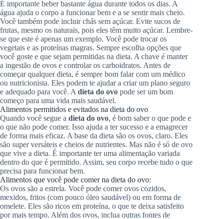
É importante beber bastante água durante todos os dias. A
água ajuda o corpo a funcionar bem e a se sentir mais cheio.
Você também pode incluir chás sem açúcar. Evite sucos de
frutas, mesmo os naturais, pois eles têm muito açúcar. Lembre-
se que este é apenas um exemplo. Você pode trocar os
vegetais e as proteínas magras. Sempre escolha opções que
você goste e que sejam permitidas na dieta. A chave é manter
a ingestão de ovos e controlar os carboidratos. Antes de
começar qualquer dieta, é sempre bom falar com um médico
ou nutricionista. Eles podem te ajudar a criar um plano seguro
e adequado para você. A
dieta do ovo
pode ser um bom
começo para uma vida mais saudável.
Alimentos permitidos e evitados na dieta do ovo
Quando você segue a
dieta do ovo
, é bom saber o que pode e
o que não pode comer. Isso ajuda a ter sucesso e a emagrecer
de forma mais eficaz. A base da dieta são os ovos, claro. Eles
são super versáteis e cheios de nutrientes. Mas não é só de ovo
que vive a dieta. É importante ter uma alimentação variada
dentro do que é permitido. Assim, seu corpo recebe tudo o que
precisa para funcionar bem.
Alimentos que você pode comer na dieta do ovo:
Os ovos são a estrela. Você pode comer ovos cozidos,
mexidos, fritos (com pouco óleo saudável) ou em forma de
omelete. Eles são ricos em proteína, o que te deixa satisfeito
por mais tempo. Além dos ovos, inclua outras fontes de