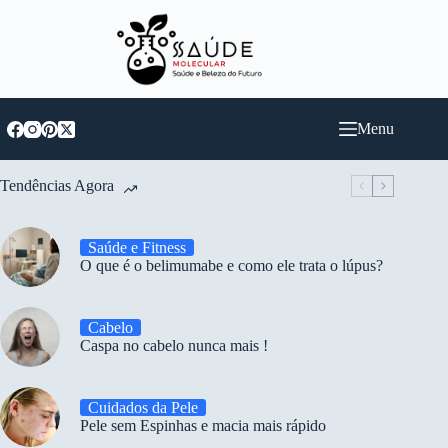
Pular
para
o
conteúdo
Menu
Tendências Agora
Saúde e Fitness
O que é o belimumabe e como ele trata o lúpus?
Cabelo
Caspa no cabelo nunca mais !
Cuidados da Pele
Pele sem Espinhas e macia mais rápido