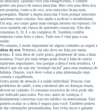
os músculos. Quando você está emagrecendo, é comum
perder um pouco de massa muscular. Mas com uma dieta rica
em proteína, como a do ovo, seus músculos ficam mais
protegidos. Manter a massa muscular é bom porque músculos
queimam mais calorias. Isso ajuda a acelerar o metabolismo.
Ou seja, seu corpo gasta mais energia mesmo em repouso. Os
ovos também são cheios de nutrientes essenciais. Eles têm
vitaminas A, D, E e do complexo B. Também contêm
minerais como ferro e zinco. Tudo isso é vital para a sua
saúde.
No entanto, é muito importante ter alguns cuidados ao seguir a
dieta do ovo
. Primeiro, ela não deve ser feita por muito
tempo. É uma dieta de curto prazo, geralmente de uma a duas
semanas. Fazer por mais tempo pode levar à falta de outros
nutrientes importantes. Isso porque a dieta é bem restritiva. O
ideal é que ela seja um “pontapé inicial” para uma mudança de
hábitos. Depois, você deve voltar a uma alimentação mais
variada e equilibrada.
Outro ponto de atenção é a saúde individual. Pessoas com
problemas de saúde, como colesterol alto ou doenças renais,
devem ter cuidado. O consumo excessivo de ovos pode não
ser indicado para todos. Por isso, antes de começar, é
fundamental conversar com um médico ou nutricionista. Eles
podem avaliar se a dieta é segura para você. Também podem
te dar orientações personalizadas. Isso evita riscos e garante