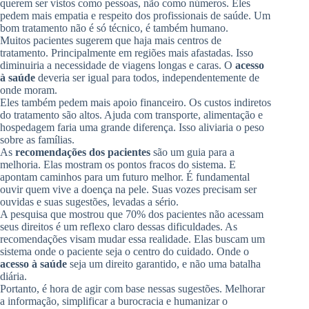
querem ser vistos como pessoas, não como números. Eles
pedem mais empatia e respeito dos profissionais de saúde. Um
bom tratamento não é só técnico, é também humano.
Muitos pacientes sugerem que haja mais centros de
tratamento. Principalmente em regiões mais afastadas. Isso
diminuiria a necessidade de viagens longas e caras. O
acesso
à saúde
deveria ser igual para todos, independentemente de
onde moram.
Eles também pedem mais apoio financeiro. Os custos indiretos
do tratamento são altos. Ajuda com transporte, alimentação e
hospedagem faria uma grande diferença. Isso aliviaria o peso
sobre as famílias.
As
recomendações dos pacientes
são um guia para a
melhoria. Elas mostram os pontos fracos do sistema. E
apontam caminhos para um futuro melhor. É fundamental
ouvir quem vive a doença na pele. Suas vozes precisam ser
ouvidas e suas sugestões, levadas a sério.
A pesquisa que mostrou que 70% dos pacientes não acessam
seus direitos é um reflexo claro dessas dificuldades. As
recomendações visam mudar essa realidade. Elas buscam um
sistema onde o paciente seja o centro do cuidado. Onde o
acesso à saúde
seja um direito garantido, e não uma batalha
diária.
Portanto, é hora de agir com base nessas sugestões. Melhorar
a informação, simplificar a burocracia e humanizar o