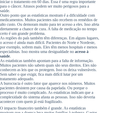
iniciar o tratamento em 60 dias. Essa é uma regra importante
para o câncer. Atrasos podem ser muito perigosos para a
saúde.
Outro ponto que as estatísticas mostram é a dificuldade com
medicamentos. Muitos pacientes não recebem os remédios de
alto custo. Ou demoram muito para ter acesso a eles. Isso afeta
diretamente a chance de cura. A falta de medicação no tempo
certo é um grande problema.
As regiões do país também têm diferenças. Em alguns lugares,
o acesso é ainda mais difícil. Pacientes do Norte e Nordeste,
por exemplo, sofrem mais. Eles têm menos hospitais e menos
especialistas. Isso mostra uma desigualdade no
acesso à
saúde
.
As estatísticas também apontam para a falta de informação.
Muitos pacientes não sabem quais são seus direitos. Eles não
conhecem as leis que os protegem. Isso os deixa vulneráveis.
Sem saber o que exigir, fica mais difícil lutar por um
tratamento adequado.
A burocracia é outro fator que aparece nos números. Muitos
pacientes desistem por causa da papelada. Ou porque o
processo é muito complicado. As estatísticas indicam que a
complexidade do sistema afasta as pessoas. Isso não deveria
acontecer com quem já está fragilizado.
O impacto financeiro também é grande. As estatísticas
mostram que a doença leva muitas famílias à pobreza. Gastos