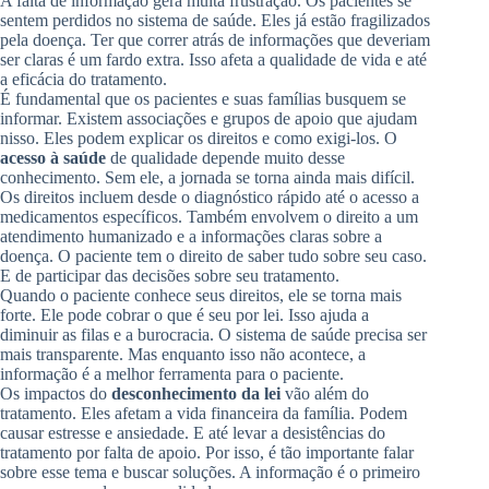
A falta de informação gera muita frustração. Os pacientes se
sentem perdidos no sistema de saúde. Eles já estão fragilizados
pela doença. Ter que correr atrás de informações que deveriam
ser claras é um fardo extra. Isso afeta a qualidade de vida e até
a eficácia do tratamento.
É fundamental que os pacientes e suas famílias busquem se
informar. Existem associações e grupos de apoio que ajudam
nisso. Eles podem explicar os direitos e como exigi-los. O
acesso à saúde
de qualidade depende muito desse
conhecimento. Sem ele, a jornada se torna ainda mais difícil.
Os direitos incluem desde o diagnóstico rápido até o acesso a
medicamentos específicos. Também envolvem o direito a um
atendimento humanizado e a informações claras sobre a
doença. O paciente tem o direito de saber tudo sobre seu caso.
E de participar das decisões sobre seu tratamento.
Quando o paciente conhece seus direitos, ele se torna mais
forte. Ele pode cobrar o que é seu por lei. Isso ajuda a
diminuir as filas e a burocracia. O sistema de saúde precisa ser
mais transparente. Mas enquanto isso não acontece, a
informação é a melhor ferramenta para o paciente.
Os impactos do
desconhecimento da lei
vão além do
tratamento. Eles afetam a vida financeira da família. Podem
causar estresse e ansiedade. E até levar a desistências do
tratamento por falta de apoio. Por isso, é tão importante falar
sobre esse tema e buscar soluções. A informação é o primeiro