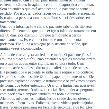
A
informação clara
é um pilar fundamental para quem
enfrenta o câncer. Imagine receber um diagnóstico complexo.
Sem entender o que está acontecendo, o paciente se sente
perdido. Por isso, ter dados fáceis de compreender é essencial.
Isso ajuda a pessoa a tomar as melhores decisões sobre seu
tratamento.
Quando a informação é clara, o paciente sabe quais são seus
direitos. Ele entende que pode exigir o início do tratamento em
até 60 dias, por exemplo. Ou que tem direito a certos
medicamentos. Esse conhecimento é uma ferramenta
poderosa. Ele ajuda a navegar pelo sistema de saúde, que
muitas vezes é complicado.
A falta de clareza gera ansiedade e medo. O paciente já está
em uma situação difícil. Não entender o que os médicos dizem
ou o que os documentos significam só piora tudo. Uma
comunicação simples e direta pode aliviar parte desse peso.
Ela permite que o paciente se sinta mais seguro e no controle.
Os profissionais de saúde têm um papel importante nisso. Eles
precisam explicar a doença, o tratamento e os próximos passos
de forma que todos entendam. Usar uma linguagem acessível,
sem muitos termos técnicos, é crucial. Responder às perguntas
com paciência e empatia também faz toda a diferença.
Além dos médicos, as instituições de saúde devem oferecer
materiais informativos. Folhetos, sites e vídeos podem ajudar.
Esses recursos precisam ser fáceis de encontrar e de ler. Eles