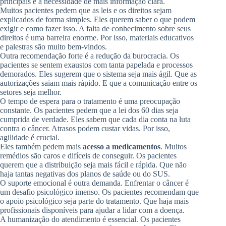
principais é a necessidade de mais informação clara.
Muitos pacientes pedem que as leis e os direitos sejam
explicados de forma simples. Eles querem saber o que podem
exigir e como fazer isso. A falta de conhecimento sobre seus
direitos é uma barreira enorme. Por isso, materiais educativos
e palestras são muito bem-vindos.
Outra recomendação forte é a redução da burocracia. Os
pacientes se sentem exaustos com tanta papelada e processos
demorados. Eles sugerem que o sistema seja mais ágil. Que as
autorizações saiam mais rápido. E que a comunicação entre os
setores seja melhor.
O tempo de espera para o tratamento é uma preocupação
constante. Os pacientes pedem que a lei dos 60 dias seja
cumprida de verdade. Eles sabem que cada dia conta na luta
contra o câncer. Atrasos podem custar vidas. Por isso,
agilidade é crucial.
Eles também pedem mais
acesso a medicamentos
. Muitos
remédios são caros e difíceis de conseguir. Os pacientes
querem que a distribuição seja mais fácil e rápida. Que não
haja tantas negativas dos planos de saúde ou do SUS.
O suporte emocional é outra demanda. Enfrentar o câncer é
um desafio psicológico imenso. Os pacientes recomendam que
o apoio psicológico seja parte do tratamento. Que haja mais
profissionais disponíveis para ajudar a lidar com a doença.
A humanização do atendimento é essencial. Os pacientes