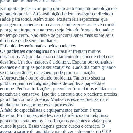
passo para mudar essa realidade.
É importante destacar que o direito ao tratamento oncológico é
garantido por lei. A Constituição Federal assegura o direito à
saúde para todos. Além disso, existem leis específicas que
protegem o paciente com câncer. Conhecer essas leis é crucial
para garantir que o tratamento seja feito de forma adequada e
no tempo certo. Não deixe de procurar saber mais sobre seus
direitos e os de seus familiares.
Dificuldades enfrentadas pelos pacientes
Os
pacientes oncológicos
no Brasil enfrentam muitos
obstáculos. A jornada para o tratamento de câncer é cheia de
desafios. Um dos maiores é a demora. Esperar por consultas,
exames e cirurgias pode ser exaustivo. Cada dia conta quando
se trata de câncer, e a espera pode piorar a situação.
A burocracia é outro grande problema. Tanto no sistema
público quanto em alguns planos de saúde, a papelada é
enorme. Pedir autorizações, preencher formulários e lidar com
negativas é cansativo. Isso tira a energia que o paciente precisa
para lutar contra a doença. Muitas vezes, eles precisam de
ajuda para navegar por esses processos.
A falta de especialistas e equipamentos também é uma
barreira. Em muitas cidades, não há médicos ou máquinas
para certos tratamentos. Isso força os pacientes a viajar para
outros lugares. Essas viagens geram custos e cansaço. O
acesso à saúde
de qualidade não deveria depender do CEP.