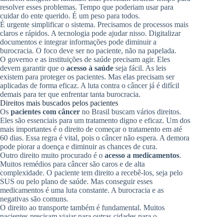
resolver esses problemas. Tempo que poderiam usar para
cuidar do ente querido. É um peso para todos.
É urgente simplificar o sistema. Precisamos de processos mais
claros e rápidos. A tecnologia pode ajudar nisso. Digitalizar
documentos e integrar informações pode diminuir a
burocracia. O foco deve ser no paciente, não na papelada.
O governo e as instituições de saúde precisam agir. Eles
devem garantir que o
acesso à saúde
seja fácil. As leis
existem para proteger os pacientes. Mas elas precisam ser
aplicadas de forma eficaz. A luta contra o câncer já é difícil
demais para ter que enfrentar tanta burocracia.
Direitos mais buscados pelos pacientes
Os
pacientes com câncer
no Brasil buscam vários direitos.
Eles são essenciais para um tratamento digno e eficaz. Um dos
mais importantes é o direito de começar o tratamento em até
60 dias. Essa regra é vital, pois o câncer não espera. A demora
pode piorar a doença e diminuir as chances de cura.
Outro direito muito procurado é o
acesso a medicamentos
.
Muitos remédios para câncer são caros e de alta
complexidade. O paciente tem direito a recebê-los, seja pelo
SUS ou pelo plano de saúde. Mas conseguir esses
medicamentos é uma luta constante. A burocracia e as
negativas são comuns.
O direito ao transporte também é fundamental. Muitos
pacientes precisam viajar para outras cidades para o