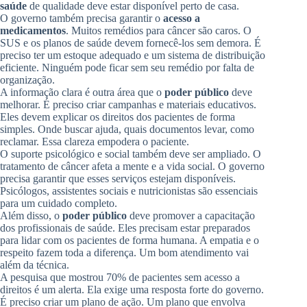
saúde
de qualidade deve estar disponível perto de casa.
O governo também precisa garantir o
acesso a
medicamentos
. Muitos remédios para câncer são caros. O
SUS e os planos de saúde devem fornecê-los sem demora. É
preciso ter um estoque adequado e um sistema de distribuição
eficiente. Ninguém pode ficar sem seu remédio por falta de
organização.
A informação clara é outra área que o
poder público
deve
melhorar. É preciso criar campanhas e materiais educativos.
Eles devem explicar os direitos dos pacientes de forma
simples. Onde buscar ajuda, quais documentos levar, como
reclamar. Essa clareza empodera o paciente.
O suporte psicológico e social também deve ser ampliado. O
tratamento de câncer afeta a mente e a vida social. O governo
precisa garantir que esses serviços estejam disponíveis.
Psicólogos, assistentes sociais e nutricionistas são essenciais
para um cuidado completo.
Além disso, o
poder público
deve promover a capacitação
dos profissionais de saúde. Eles precisam estar preparados
para lidar com os pacientes de forma humana. A empatia e o
respeito fazem toda a diferença. Um bom atendimento vai
além da técnica.
A pesquisa que mostrou 70% de pacientes sem acesso a
direitos é um alerta. Ela exige uma resposta forte do governo.
É preciso criar um plano de ação. Um plano que envolva