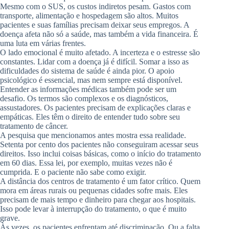
Mesmo com o SUS, os custos indiretos pesam. Gastos com
transporte, alimentação e hospedagem são altos. Muitos
pacientes e suas famílias precisam deixar seus empregos. A
doença afeta não só a saúde, mas também a vida financeira. É
uma luta em várias frentes.
O lado emocional é muito afetado. A incerteza e o estresse são
constantes. Lidar com a doença já é difícil. Somar a isso as
dificuldades do sistema de saúde é ainda pior. O apoio
psicológico é essencial, mas nem sempre está disponível.
Entender as informações médicas também pode ser um
desafio. Os termos são complexos e os diagnósticos,
assustadores. Os pacientes precisam de explicações claras e
empáticas. Eles têm o direito de entender tudo sobre seu
tratamento de câncer.
A pesquisa que mencionamos antes mostra essa realidade.
Setenta por cento dos pacientes não conseguiram acessar seus
direitos. Isso inclui coisas básicas, como o início do tratamento
em 60 dias. Essa lei, por exemplo, muitas vezes não é
cumprida. E o paciente não sabe como exigir.
A distância dos centros de tratamento é um fator crítico. Quem
mora em áreas rurais ou pequenas cidades sofre mais. Eles
precisam de mais tempo e dinheiro para chegar aos hospitais.
Isso pode levar à interrupção do tratamento, o que é muito
grave.
Às vezes, os pacientes enfrentam até discriminação. Ou a falta