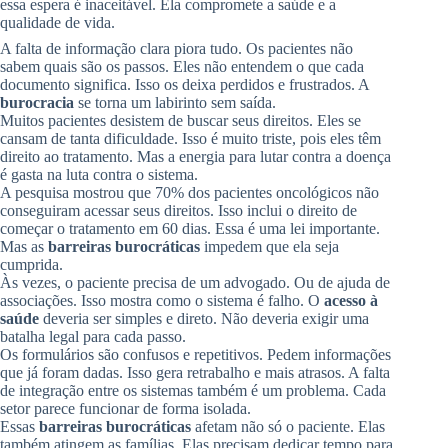
essa espera é inaceitável. Ela compromete a saúde e a
qualidade de vida.
A falta de informação clara piora tudo. Os pacientes não
sabem quais são os passos. Eles não entendem o que cada
documento significa. Isso os deixa perdidos e frustrados. A
burocracia
se torna um labirinto sem saída.
Muitos pacientes desistem de buscar seus direitos. Eles se
cansam de tanta dificuldade. Isso é muito triste, pois eles têm
direito ao tratamento. Mas a energia para lutar contra a doença
é gasta na luta contra o sistema.
A pesquisa mostrou que 70% dos pacientes oncológicos não
conseguiram acessar seus direitos. Isso inclui o direito de
começar o tratamento em 60 dias. Essa é uma lei importante.
Mas as
barreiras burocráticas
impedem que ela seja
cumprida.
Às vezes, o paciente precisa de um advogado. Ou de ajuda de
associações. Isso mostra como o sistema é falho. O
acesso à
saúde
deveria ser simples e direto. Não deveria exigir uma
batalha legal para cada passo.
Os formulários são confusos e repetitivos. Pedem informações
que já foram dadas. Isso gera retrabalho e mais atrasos. A falta
de integração entre os sistemas também é um problema. Cada
setor parece funcionar de forma isolada.
Essas
barreiras burocráticas
afetam não só o paciente. Elas
também atingem as famílias. Elas precisam dedicar tempo para