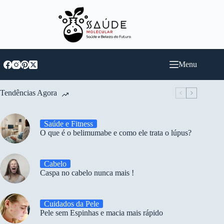
Pular
para
o
conteúdo
Menu
Tendências Agora
Saúde e Fitness
O que é o belimumabe e como ele trata o lúpus?
Cabelo
Caspa no cabelo nunca mais !
Cuidados da Pele
Pele sem Espinhas e macia mais rápido