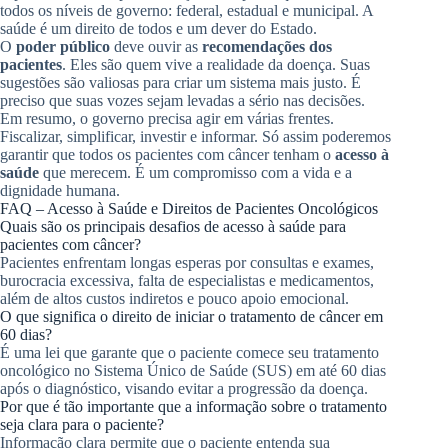
todos os níveis de governo: federal, estadual e municipal. A
saúde é um direito de todos e um dever do Estado.
O
poder público
deve ouvir as
recomendações dos
pacientes
. Eles são quem vive a realidade da doença. Suas
sugestões são valiosas para criar um sistema mais justo. É
preciso que suas vozes sejam levadas a sério nas decisões.
Em resumo, o governo precisa agir em várias frentes.
Fiscalizar, simplificar, investir e informar. Só assim poderemos
garantir que todos os pacientes com câncer tenham o
acesso à
saúde
que merecem. É um compromisso com a vida e a
dignidade humana.
FAQ – Acesso à Saúde e Direitos de Pacientes Oncológicos
Quais são os principais desafios de acesso à saúde para
pacientes com câncer?
Pacientes enfrentam longas esperas por consultas e exames,
burocracia excessiva, falta de especialistas e medicamentos,
além de altos custos indiretos e pouco apoio emocional.
O que significa o direito de iniciar o tratamento de câncer em
60 dias?
É uma lei que garante que o paciente comece seu tratamento
oncológico no Sistema Único de Saúde (SUS) em até 60 dias
após o diagnóstico, visando evitar a progressão da doença.
Por que é tão importante que a informação sobre o tratamento
seja clara para o paciente?
Informação clara permite que o paciente entenda sua