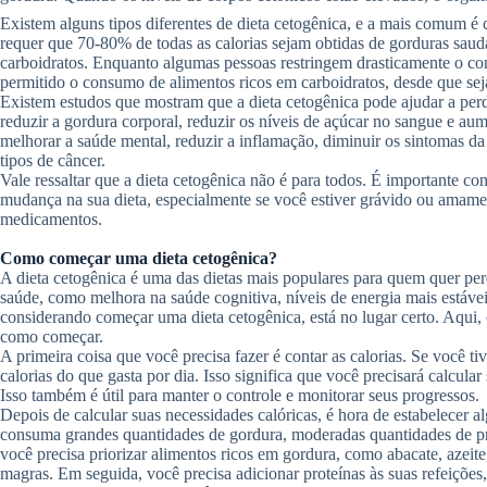
Existem alguns tipos diferentes de dieta cetogênica, e a mais comum é
requer que 70-80% de todas as calorias sejam obtidas de gorduras sau
carboidratos. Enquanto algumas pessoas restringem drasticamente o co
permitido o consumo de alimentos ricos em carboidratos, desde que s
Existem estudos que mostram que a dieta cetogênica pode ajudar a perd
reduzir a gordura corporal, reduzir os níveis de açúcar no sangue e au
melhorar a saúde mental, reduzir a inflamação, diminuir os sintomas da
tipos de câncer.
Vale ressaltar que a dieta cetogênica não é para todos. É importante con
mudança na sua dieta, especialmente se você estiver grávido ou amam
medicamentos.
Como começar uma dieta cetogênica?
A dieta cetogênica é uma das dietas mais populares para quem quer per
saúde, como melhora na saúde cognitiva, níveis de energia mais estáve
considerando começar uma dieta cetogênica, está no lugar certo. Aqui,
como começar.
A primeira coisa que você precisa fazer é contar as calorias. Se você 
calorias do que gasta por dia. Isso significa que você precisará calcular
Isso também é útil para manter o controle e monitorar seus progressos.
Depois de calcular suas necessidades calóricas, é hora de estabelecer a
consuma grandes quantidades de gordura, moderadas quantidades de pro
você precisa priorizar alimentos ricos em gordura, como abacate, azeite
magras. Em seguida, você precisa adicionar proteínas às suas refeições, 