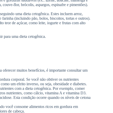
s e gorduras saudáveis (ex.: azeite, abacate, manteiga e
, couve-flor, brócolis, aspargos, espinafre e pimentões).
seguindo uma dieta cetogênica. Estes incluem arroz,
farinha (incluindo pão, bolos, biscoitos, tortas e outros).
to teor de açúcar, como leite, iogurte e frutas com alto
ir para uma dieta cetogênica.
a oferecer muitos benefícios, é importante consultar um
rdura corporal. Se você não obtiver os nutrientes
 como um efeito inverso, ou seja, obesidade e diabetes.
trientes com a dieta cetogênica. Por exemplo, comer
ros nutrientes, como cálcio, vitamina A e vitamina D3.
oacidose. Esta condição ocorre quando os níveis de cetona
uando você consome alimentos ricos em gordura em
dores de cabeça.