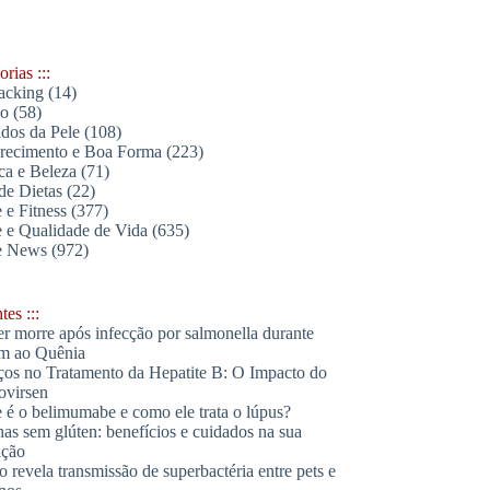
rias :::
acking
(14)
lo
(58)
dos da Pele
(108)
ecimento e Boa Forma
(223)
ica e Beleza
(71)
de Dietas
(22)
 e Fitness
(377)
 e Qualidade de Vida
(635)
e News
(972)
es :::
r morre após infecção por salmonella durante
m ao Quênia
os no Tratamento da Hepatite B: O Impacto do
ovirsen
 é o belimumabe e como ele trata o lúpus?
has sem glúten: benefícios e cuidados na sua
ação
o revela transmissão de superbactéria entre pets e