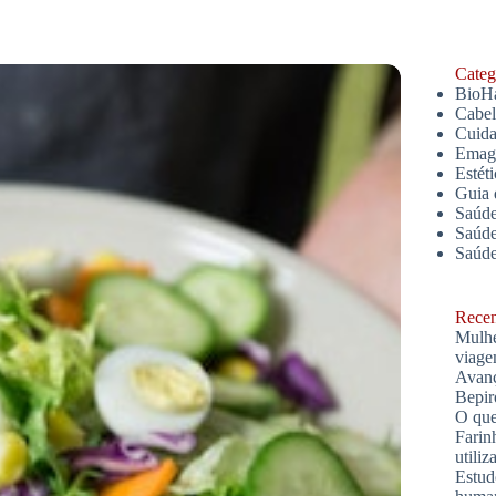
Catego
BioH
Cabe
Cuida
Emagr
Estét
Guia 
Saúde
Saúde
Saúd
Recent
Mulhe
viage
Avanç
Bepir
O que
Farin
utiliz
Estud