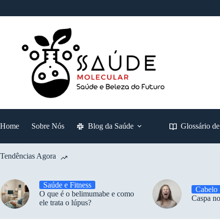
Pular
para
o
conteúdo
Home
Sobre Nós
Blog da Saúde
Glossário d
Tendências Agora
Saúde e Fitness
Cabelo
O que é o belimumabe e como
Caspa no
ele trata o lúpus?