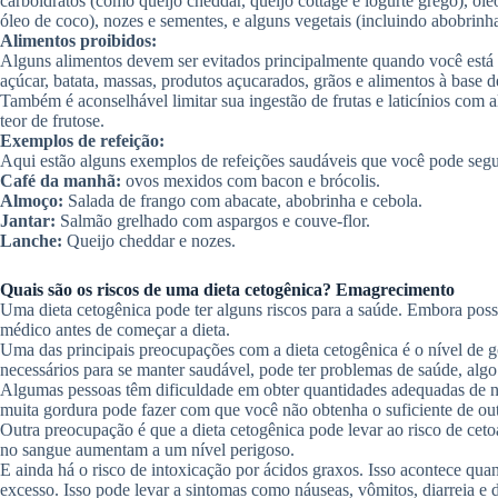
carboidratos (como queijo cheddar, queijo cottage e iogurte grego), óleo
óleo de coco), nozes e sementes, e alguns vegetais (incluindo abobrinha
Alimentos proibidos:
Alguns alimentos devem ser evitados principalmente quando você está 
açúcar, batata, massas, produtos açucarados, grãos e alimentos à base de 
Também é aconselhável limitar sua ingestão de frutas e laticínios com al
teor de frutose.
Exemplos de refeição:
Aqui estão alguns exemplos de refeições saudáveis ​​que você pode segu
Café da manhã:
ovos mexidos com bacon e brócolis.
Almoço:
Salada de frango com abacate, abobrinha e cebola.
Jantar:
Salmão grelhado com aspargos e couve-flor.
Lanche:
Queijo cheddar e nozes.
Quais são os riscos de uma dieta cetogênica? Emagrecimento
Uma dieta cetogênica pode ter alguns riscos para a saúde. Embora poss
médico antes de começar a dieta.
Uma das principais preocupações com a dieta cetogênica é o nível de go
necessários para se manter saudável, pode ter problemas de saúde, algo
Algumas pessoas têm dificuldade em obter quantidades adequadas de nu
muita gordura pode fazer com que você não obtenha o suficiente de out
Outra preocupação é que a dieta cetogênica pode levar ao risco de cet
no sangue aumentam a um nível perigoso.
E ainda há o risco de intoxicação por ácidos graxos. Isso acontece q
excesso. Isso pode levar a sintomas como náuseas, vômitos, diarreia e 