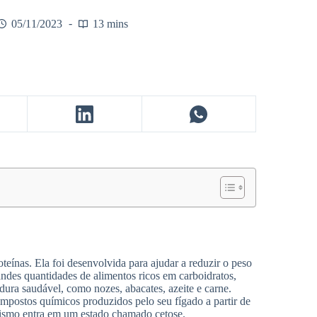
05/11/2023
13 mins
teínas. Ela foi desenvolvida para ajudar a reduzir o peso
grandes quantidades de alimentos ricos em carboidratos,
dura saudável, como nozes, abacates, azeite e carne.
ompostos químicos produzidos pelo seu fígado a partir de
nismo entra em um estado chamado cetose.