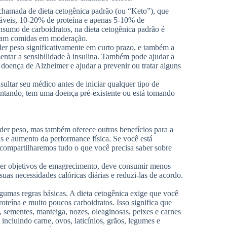
 chamada de dieta cetogênica padrão (ou “Keto”), que
dáveis, 10-20% de proteína e apenas 5-10% de
nsumo de carboidratos, na dieta cetogênica padrão é
ejam comidas em moderação.
er peso significativamente em curto prazo, e também a
mentar a sensibilidade à insulina. Também pode ajudar a
 doença de Alzheimer e ajudar a prevenir ou tratar alguns
sultar seu médico antes de iniciar qualquer tipo de
entando, tem uma doença pré-existente ou está tomando
der peso, mas também oferece outros benefícios para a
is e aumento da performance física. Se você está
 compartilharemos tudo o que você precisa saber sobre
tiver objetivos de emagrecimento, deve consumir menos
 suas necessidades calóricas diárias e reduzi-las de acordo.
lgumas regras básicas. A dieta cetogênica exige que você
teína e muito poucos carboidratos. Isso significa que
, sementes, manteiga, nozes, oleaginosas, peixes e carnes
incluindo carne, ovos, laticínios, grãos, legumes e