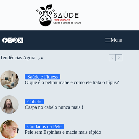
Pular
para
o
conteúdo
Menu
Tendências Agora
Saúde e Fitness
O que é o belimumabe e como ele trata o lúpus?
Cabelo
Caspa no cabelo nunca mais !
Cuidados da Pele
Pele sem Espinhas e macia mais rápido