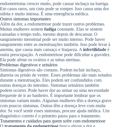
endometrioma crescer muito, pode causar inchaço na barriga.
Em casos raros, um cisto pode se romper. Isso causa uma dor
súbita e muito intensa. É uma emergência médica.
Outros sintomas importantes
Além da dor, a endometriose pode trazer outros problemas.
Muitas mulheres sentem
fadiga
constante. Elas se sentem
cansadas o tempo todo, mesmo depois de descansar. O
sangramento menstrual pode ser muito intenso. Pode haver
sangramento entre as menstruações também. Isso pode levar à
anemia, que causa mais cansaço e fraqueza. A
infertilidade
é
outra preocupação. A endometriose pode dificultar a gravidez.
Ela pode afetar os ovários e as tubas uterinas.
Problemas digestivos e urinários
Sintomas digestivos são comuns. Podem incluir inchaço,
diarreia ou prisão de ventre. Esses problemas são mais notados
durante a menstruação. Eles podem ser confundidos com
outras doenças do intestino. Sintomas urinários também
podem ocorrer. Pode haver dor ao urinar ou uma necessidade
frequente de ir ao banheiro. É importante lembrar que os
sintomas variam muito. Algumas mulheres têm a doença grave
com poucos sintomas. Outras têm a doença leve com muita
dor. Se você sentir esses sintomas, procure ajuda médica. Um
diagnóstico correto é o primeiro passo para o tratamento.
Tratamentos e cuidados para quem sofre com endometriose
O
tratamento da endometriose
busca aliviar a dor e