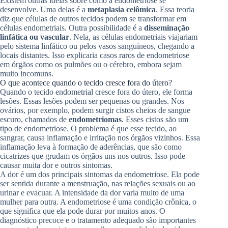
Existem outras ideias sobre como a endometriose se
desenvolve. Uma delas é a
metaplasia celômica
. Essa teoria
diz que células de outros tecidos podem se transformar em
células endometriais. Outra possibilidade é a
disseminação
linfática ou vascular
. Nela, as células endometriais viajariam
pelo sistema linfático ou pelos vasos sanguíneos, chegando a
locais distantes. Isso explicaria casos raros de endometriose
em órgãos como os pulmões ou o cérebro, embora sejam
muito incomuns.
O que acontece quando o tecido cresce fora do útero?
Quando o tecido endometrial cresce fora do útero, ele forma
lesões. Essas lesões podem ser pequenas ou grandes. Nos
ovários, por exemplo, podem surgir cistos cheios de sangue
escuro, chamados de
endometriomas
. Esses cistos são um
tipo de endometriose. O problema é que esse tecido, ao
sangrar, causa inflamação e irritação nos órgãos vizinhos. Essa
inflamação leva à formação de aderências, que são como
cicatrizes que grudam os órgãos uns nos outros. Isso pode
causar muita dor e outros sintomas.
A dor é um dos principais sintomas da endometriose. Ela pode
ser sentida durante a menstruação, nas relações sexuais ou ao
urinar e evacuar. A intensidade da dor varia muito de uma
mulher para outra. A endometriose é uma condição crônica, o
que significa que ela pode durar por muitos anos. O
diagnóstico precoce e o tratamento adequado são importantes