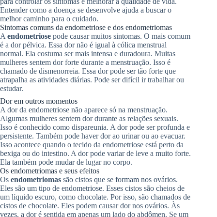
para controlar os sintomas e melhorar a qualidade de vida.
Entender como a doença se desenvolve ajuda a buscar o
melhor caminho para o cuidado.
Sintomas comuns da endometriose e dos endometriomas
A
endometriose
pode causar muitos sintomas. O mais comum
é a dor pélvica. Essa dor não é igual à cólica menstrual
normal. Ela costuma ser mais intensa e duradoura. Muitas
mulheres sentem dor forte durante a menstruação. Isso é
chamado de dismenorreia. Essa dor pode ser tão forte que
atrapalha as atividades diárias. Pode ser difícil ir trabalhar ou
estudar.
Dor em outros momentos
A dor da endometriose não aparece só na menstruação.
Algumas mulheres sentem dor durante as relações sexuais.
Isso é conhecido como dispareunia. A dor pode ser profunda e
persistente. Também pode haver dor ao urinar ou ao evacuar.
Isso acontece quando o tecido da endometriose está perto da
bexiga ou do intestino. A dor pode variar de leve a muito forte.
Ela também pode mudar de lugar no corpo.
Os endometriomas e seus efeitos
Os
endometriomas
são cistos que se formam nos ovários.
Eles são um tipo de endometriose. Esses cistos são cheios de
um líquido escuro, como chocolate. Por isso, são chamados de
cistos de chocolate. Eles podem causar dor nos ovários. Às
vezes, a dor é sentida em apenas um lado do abdômen. Se um