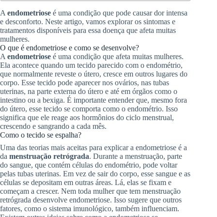
A
endometriose
é uma condição que pode causar dor intensa
e desconforto. Neste artigo, vamos explorar os sintomas e
tratamentos disponíveis para essa doença que afeta muitas
mulheres.
O que é endometriose e como se desenvolve?
A
endometriose
é uma condição que afeta muitas mulheres.
Ela acontece quando um tecido parecido com o endométrio,
que normalmente reveste o útero, cresce em outros lugares do
corpo. Esse tecido pode aparecer nos ovários, nas tubas
uterinas, na parte externa do útero e até em órgãos como o
intestino ou a bexiga. É importante entender que, mesmo fora
do útero, esse tecido se comporta como o endométrio. Isso
significa que ele reage aos hormônios do ciclo menstrual,
crescendo e sangrando a cada mês.
Como o tecido se espalha?
Uma das teorias mais aceitas para explicar a endometriose é a
da
menstruação retrógrada
. Durante a menstruação, parte
do sangue, que contém células do endométrio, pode voltar
pelas tubas uterinas. Em vez de sair do corpo, esse sangue e as
células se depositam em outras áreas. Lá, elas se fixam e
começam a crescer. Nem toda mulher que tem menstruação
retrógrada desenvolve endometriose. Isso sugere que outros
fatores, como o sistema imunológico, também influenciam.