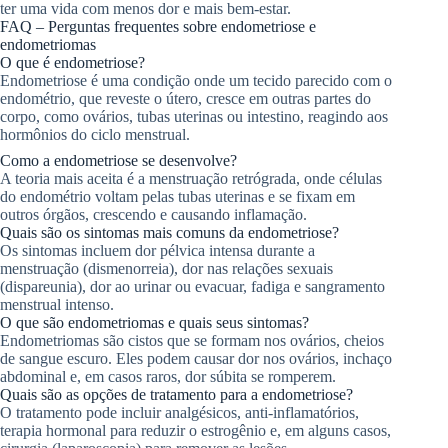
ter uma vida com menos dor e mais bem-estar.
FAQ – Perguntas frequentes sobre endometriose e
endometriomas
O que é endometriose?
Endometriose é uma condição onde um tecido parecido com o
endométrio, que reveste o útero, cresce em outras partes do
corpo, como ovários, tubas uterinas ou intestino, reagindo aos
hormônios do ciclo menstrual.
Como a endometriose se desenvolve?
A teoria mais aceita é a menstruação retrógrada, onde células
do endométrio voltam pelas tubas uterinas e se fixam em
outros órgãos, crescendo e causando inflamação.
Quais são os sintomas mais comuns da endometriose?
Os sintomas incluem dor pélvica intensa durante a
menstruação (dismenorreia), dor nas relações sexuais
(dispareunia), dor ao urinar ou evacuar, fadiga e sangramento
menstrual intenso.
O que são endometriomas e quais seus sintomas?
Endometriomas são cistos que se formam nos ovários, cheios
de sangue escuro. Eles podem causar dor nos ovários, inchaço
abdominal e, em casos raros, dor súbita se romperem.
Quais são as opções de tratamento para a endometriose?
O tratamento pode incluir analgésicos, anti-inflamatórios,
terapia hormonal para reduzir o estrogênio e, em alguns casos,