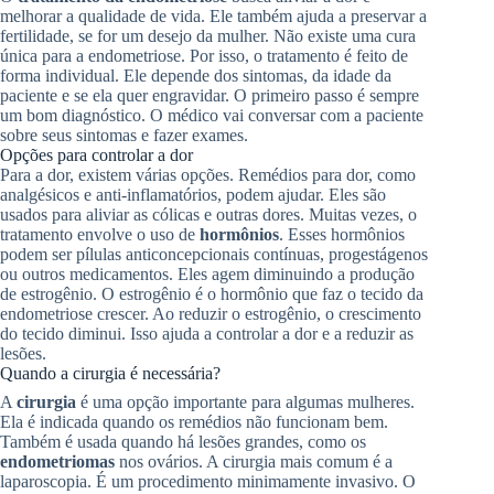
melhorar a qualidade de vida. Ele também ajuda a preservar a
fertilidade, se for um desejo da mulher. Não existe uma cura
única para a endometriose. Por isso, o tratamento é feito de
forma individual. Ele depende dos sintomas, da idade da
paciente e se ela quer engravidar. O primeiro passo é sempre
um bom diagnóstico. O médico vai conversar com a paciente
sobre seus sintomas e fazer exames.
Opções para controlar a dor
Para a dor, existem várias opções. Remédios para dor, como
analgésicos e anti-inflamatórios, podem ajudar. Eles são
usados para aliviar as cólicas e outras dores. Muitas vezes, o
tratamento envolve o uso de
hormônios
. Esses hormônios
podem ser pílulas anticoncepcionais contínuas, progestágenos
ou outros medicamentos. Eles agem diminuindo a produção
de estrogênio. O estrogênio é o hormônio que faz o tecido da
endometriose crescer. Ao reduzir o estrogênio, o crescimento
do tecido diminui. Isso ajuda a controlar a dor e a reduzir as
lesões.
Quando a cirurgia é necessária?
A
cirurgia
é uma opção importante para algumas mulheres.
Ela é indicada quando os remédios não funcionam bem.
Também é usada quando há lesões grandes, como os
endometriomas
nos ovários. A cirurgia mais comum é a
laparoscopia. É um procedimento minimamente invasivo. O