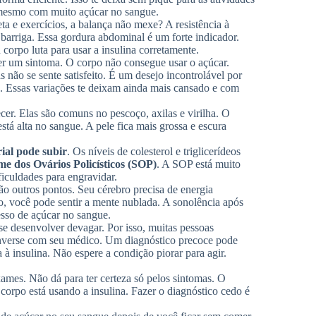
, mesmo com muito açúcar no sangue.
a e exercícios, a balança não mexe? A resistência à
 barriga. Essa gordura abdominal é um forte indicador.
 corpo luta para usar a insulina corretamente.
er um sintoma. O corpo não consegue usar o açúcar.
 não se sente satisfeito. É um desejo incontrolável por
e. Essas variações te deixam ainda mais cansado e com
er. Elas são comuns no pescoço, axilas e virilha. O
está alta no sangue. A pele fica mais grossa e escura
rial pode subir
. Os níveis de colesterol e triglicerídeos
e dos Ovários Policísticos (SOP)
. A SOP está muito
ificuldades para engravidar.
ão outros pontos. Seu cérebro precisa de energia
so, você pode sentir a mente nublada. A sonolência após
esso de açúcar no sangue.
e desenvolver devagar. Por isso, muitas pessoas
onverse com seu médico. Um diagnóstico precoce pode
a à insulina. Não espere a condição piorar para agir.
exames. Não dá para ter certeza só pelos sintomas. O
corpo está usando a insulina. Fazer o diagnóstico cedo é