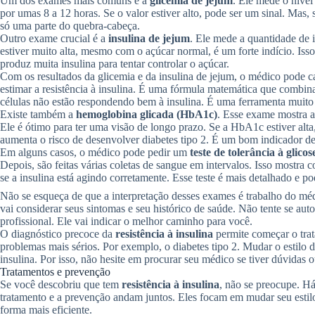
Um dos exames mais comuns é a
glicemia de jejum
. Ele mede o nível
por umas 8 a 12 horas. Se o valor estiver alto, pode ser um sinal. Mas, s
só uma parte do quebra-cabeça.
Outro exame crucial é a
insulina de jejum
. Ele mede a quantidade de 
estiver muito alta, mesmo com o açúcar normal, é um forte indício. Isso
produz muita insulina para tentar controlar o açúcar.
Com os resultados da glicemia e da insulina de jejum, o médico pode c
estimar a resistência à insulina. É uma fórmula matemática que comb
células não estão respondendo bem à insulina. É uma ferramenta muito ú
Existe também a
hemoglobina glicada (HbA1c)
. Esse exame mostra a
Ele é ótimo para ter uma visão de longo prazo. Se a HbA1c estiver alta
aumenta o risco de desenvolver diabetes tipo 2. É um bom indicador de
Em alguns casos, o médico pode pedir um
teste de tolerância à glic
Depois, são feitas várias coletas de sangue em intervalos. Isso mostra
se a insulina está agindo corretamente. Esse teste é mais detalhado e p
Não se esqueça de que a interpretação desses exames é trabalho do méd
vai considerar seus sintomas e seu histórico de saúde. Não tente se au
profissional. Ele vai indicar o melhor caminho para você.
O diagnóstico precoce da
resistência à insulina
permite começar o trat
problemas mais sérios. Por exemplo, o diabetes tipo 2. Mudar o estilo d
insulina. Por isso, não hesite em procurar seu médico se tiver dúvidas 
Tratamentos e prevenção
Se você descobriu que tem
resistência à insulina
, não se preocupe. Há
tratamento e a prevenção andam juntos. Eles focam em mudar seu estilo 
forma mais eficiente.