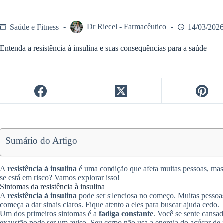
Saúde e Fitness
Dr Riedel - Farmacêutico
14/03/202
Entenda a resistência à insulina e suas consequências para a saúde
Sumário do Artigo
A
resistência à insulina
é uma condição que afeta muitas pessoas, mas
se está em risco? Vamos explorar isso!
Sintomas da resistência à insulina
A
resistência à insulina
pode ser silenciosa no começo. Muitas pesso
começa a dar sinais claros. Fique atento a eles para buscar ajuda cedo.
Um dos primeiros sintomas é a
fadiga constante
. Você se sente cans
exaustão pode ser um aviso. Seu corpo não usa a energia do açúcar de f