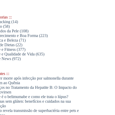
rias :::
acking
(14)
lo
(58)
dos da Pele
(108)
ecimento e Boa Forma
(223)
ica e Beleza
(71)
de Dietas
(22)
 e Fitness
(377)
 e Qualidade de Vida
(635)
e News
(972)
es :::
r morre após infecção por salmonella durante
m ao Quênia
os no Tratamento da Hepatite B: O Impacto do
ovirsen
 é o belimumabe e como ele trata o lúpus?
has sem glúten: benefícios e cuidados na sua
ação
o revela transmissão de superbactéria entre pets e