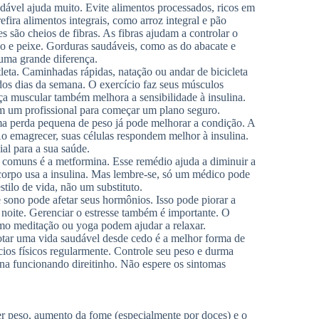
ável ajuda muito. Evite alimentos processados, ricos em
efira alimentos integrais, como arroz integral e pão
es são cheios de fibras. As fibras ajudam a controlar o
 e peixe. Gorduras saudáveis, como as do abacate e
uma grande diferença.
leta. Caminhadas rápidas, natação ou andar de bicicleta
dos dias da semana. O exercício faz seus músculos
orça muscular também melhora a sensibilidade à insulina.
om um profissional para começar um plano seguro.
uma perda pequena de peso já pode melhorar a condição. A
. Ao emagrecer, suas células respondem melhor à insulina.
al para a sua saúde.
 comuns é a metformina. Esse remédio ajuda a diminuir a
orpo usa a insulina. Mas lembre-se, só um médico pode
ilo de vida, não um substituto.
 sono pode afetar seus hormônios. Isso pode piorar a
r noite. Gerenciar o estresse também é importante. O
como meditação ou yoga podem ajudar a relaxar.
dotar uma vida saudável desde cedo é a melhor forma de
ios físicos regularmente. Controle seu peso e durma
na funcionando direitinho. Não espere os sintomas
der peso, aumento da fome (especialmente por doces) e o