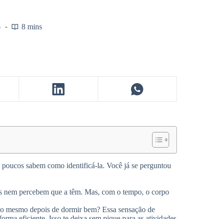
6
8 mins
 poucos sabem como identificá-la. Você já se perguntou
as nem percebem que a têm. Mas, com o tempo, o corpo
ado mesmo depois de dormir bem? Essa sensação de
orma eficiente. Isso te deixa sem pique para as atividades