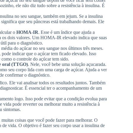
 de açúcar no seu sangue depois de você ficar sem comer
ozinho, ele não diz tudo sobre a resistência à insulina. É
insulina no seu sangue, também em jejum. Se a insulina
 significa que seu pâncreas está trabalhando demais. Ele
alcular o
HOMA-IR
. Esse é um índice que ajuda a
ina os dois valores. Um HOMA-IR elevado indica que suas
til para o diagnóstico.
 média do açúcar no seu sangue nos últimos três meses.
, pode indicar que o açúcar tem ficado elevado. Isso
 como o controle do açúcar tem sido.
ose oral (TTGO)
. Nele, você bebe uma solução açucarada.
 como seu corpo lida com uma carga de açúcar. Ajuda a ver
ode confirmar o diagnóstico.
ico. Ele vai analisar todos os resultados juntos. Também
todiagnosticar. É essencial ter o acompanhamento de um
amento logo. Isso pode evitar que a condição evolua para
e vida pode reverter ou melhorar muito a resistência à
ou sintomas.
 muitas coisas que você pode fazer para melhorar. O
de vida. O objetivo é fazer seu corpo usar a insulina de