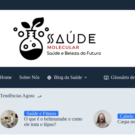
Pular
para
o
conteúdo
Home
Sobre Nós
Blog da Saúde
Glossário d
Tendências Agora
Saúde e Fitness
Cabelo
O que é o belimumabe e como
Caspa no
ele trata o lúpus?