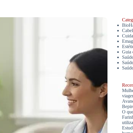
Catego
BioH
Cabe
Cuida
Emagr
Estét
Guia 
Saúde
Saúde
Saúd
Recent
Mulhe
viage
Avanç
Bepir
O que
Farin
utiliz
Estud