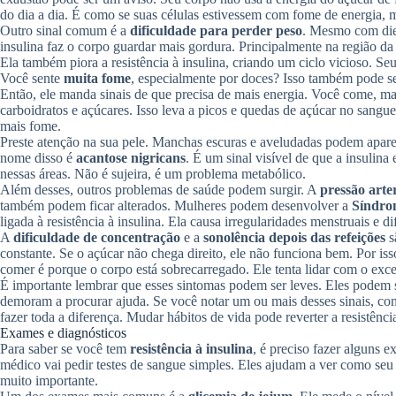
do dia a dia. É como se suas células estivessem com fome de energia
Outro sinal comum é a
dificuldade para perder peso
. Mesmo com diet
insulina faz o corpo guardar mais gordura. Principalmente na região da
Ela também piora a resistência à insulina, criando um ciclo vicioso. Seu
Você sente
muita fome
, especialmente por doces? Isso também pode s
Então, ele manda sinais de que precisa de mais energia. Você come, mas
carboidratos e açúcares. Isso leva a picos e quedas de açúcar no sangu
mais fome.
Preste atenção na sua pele. Manchas escuras e aveludadas podem aparec
nome disso é
acantose nigricans
. É um sinal visível de que a insulina 
nessas áreas. Não é sujeira, é um problema metabólico.
Além desses, outros problemas de saúde podem surgir. A
pressão arte
também podem ficar alterados. Mulheres podem desenvolver a
Síndrom
ligada à resistência à insulina. Ela causa irregularidades menstruais e d
A
dificuldade de concentração
e a
sonolência depois das refeições
s
constante. Se o açúcar não chega direito, ele não funciona bem. Por is
comer é porque o corpo está sobrecarregado. Ele tenta lidar com o exc
É importante lembrar que esses sintomas podem ser leves. Eles podem s
demoram a procurar ajuda. Se você notar um ou mais desses sinais, c
fazer toda a diferença. Mudar hábitos de vida pode reverter a resistênci
Exames e diagnósticos
Para saber se você tem
resistência à insulina
, é preciso fazer alguns 
médico vai pedir testes de sangue simples. Eles ajudam a ver como seu 
muito importante.