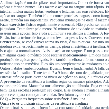
A
alimentação
é um dos pilares mais importantes. Comer de forma saud
açúcar e farinha branca. Eles fazem o açúcar no sangue subir rápido. Pr
integral. Inclua muitas frutas, verduras e legumes nas suas refeições. El
açúcar no sangue. Também é bom comer proteínas magras, como frango
azeite, também são importantes. Pequenas mudanças na dieta já fazem 
Fazer
exercícios físicos
regularmente é essencial. Não precisa ser um at
já ajudam. Tente fazer pelo menos 30 minutos de atividade na maioria 
usarem mais açúcar. Isso ajuda a diminuir a resistência à insulina. A f
Então, inclua treinos de força, como levantar pesos leves. Converse c
Perder peso
, se você estiver acima do ideal, é muito eficaz. Mesmo 
gordura extra, especialmente na barriga, piora a resistência à insulina
Isso ajuda a normalizar os níveis de açúcar no sangue. É um passo cruci
Em alguns casos, o médico pode receitar
medicamentos
. Um dos mais
produção de açúcar pelo fígado. Ele também melhora a forma como o c
indicar o uso de remédios. Eles são um complemento às mudanças no est
Outros hábitos também contam.
Dormir bem
é fundamental. A falta de
resistência à insulina. Tente ter de 7 a 9 horas de sono de qualidade po
estresse crônico pode elevar os níveis de açúcar no sangue. Práticas 
A
prevenção
da resistência à insulina segue os mesmos princípios. A
evitar o problema. Mantenha uma alimentação equilibrada. Faça exercíc
bem. Essas escolhas protegem seu corpo. Elas ajudam a manter a insuli
aparecerem para começar a se cuidar. Seu futuro agradece!
FAQ – Perguntas frequentes sobre resistência à insulina
Quais são os principais sintomas da resistência à insulina?
Os principais sintomas incluem fadiga constante, dificuldade para per