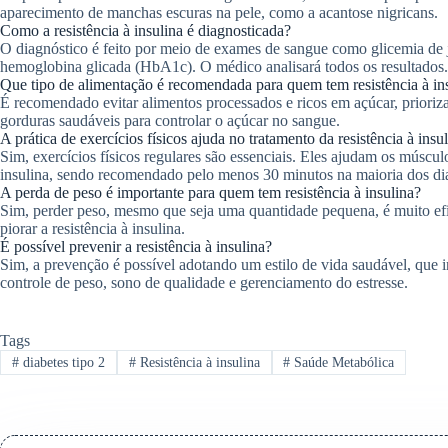
aparecimento de manchas escuras na pele, como a acantose nigricans.
Como a resistência à insulina é diagnosticada?
O diagnóstico é feito por meio de exames de sangue como glicemia de
hemoglobina glicada (HbA1c). O médico analisará todos os resultados.
Que tipo de alimentação é recomendada para quem tem resistência à in
É recomendado evitar alimentos processados e ricos em açúcar, priorizan
gorduras saudáveis para controlar o açúcar no sangue.
A prática de exercícios físicos ajuda no tratamento da resistência à insu
Sim, exercícios físicos regulares são essenciais. Eles ajudam os múscul
insulina, sendo recomendado pelo menos 30 minutos na maioria dos di
A perda de peso é importante para quem tem resistência à insulina?
Sim, perder peso, mesmo que seja uma quantidade pequena, é muito efic
piorar a resistência à insulina.
É possível prevenir a resistência à insulina?
Sim, a prevenção é possível adotando um estilo de vida saudável, que in
controle de peso, sono de qualidade e gerenciamento do estresse.
Tags
#
diabetes tipo 2
#
Resistência à insulina
#
Saúde Metabólica