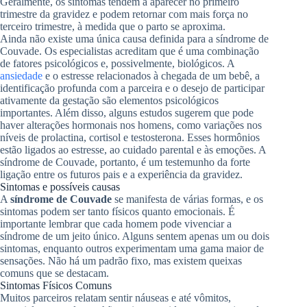
Geralmente, os sintomas tendem a aparecer no primeiro
trimestre da gravidez e podem retornar com mais força no
terceiro trimestre, à medida que o parto se aproxima.
Ainda não existe uma única causa definida para a síndrome de
Couvade. Os especialistas acreditam que é uma combinação
de fatores psicológicos e, possivelmente, biológicos. A
ansiedade
e o estresse relacionados à chegada de um bebê, a
identificação profunda com a parceira e o desejo de participar
ativamente da gestação são elementos psicológicos
importantes. Além disso, alguns estudos sugerem que pode
haver alterações hormonais nos homens, como variações nos
níveis de prolactina, cortisol e testosterona. Esses hormônios
estão ligados ao estresse, ao cuidado parental e às emoções. A
síndrome de Couvade, portanto, é um testemunho da forte
ligação entre os futuros pais e a experiência da gravidez.
Sintomas e possíveis causas
A
síndrome de Couvade
se manifesta de várias formas, e os
sintomas podem ser tanto físicos quanto emocionais. É
importante lembrar que cada homem pode vivenciar a
síndrome de um jeito único. Alguns sentem apenas um ou dois
sintomas, enquanto outros experimentam uma gama maior de
sensações. Não há um padrão fixo, mas existem queixas
comuns que se destacam.
Sintomas Físicos Comuns
Muitos parceiros relatam sentir náuseas e até vômitos,