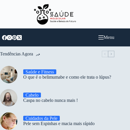
Pular
para
o
conteúdo
Menu
Tendências Agora
Saúde e Fitness
O que é o belimumabe e como ele trata o lúpus?
Cabelo
Caspa no cabelo nunca mais !
Cuidados da Pele
Pele sem Espinhas e macia mais rápido