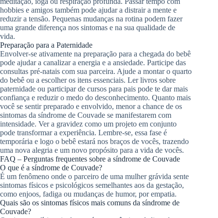
meditação, ioga ou respiração profunda. Passar tempo com
hobbies e amigos também pode ajudar a distrair a mente e
reduzir a tensão. Pequenas mudanças na rotina podem fazer
uma grande diferença nos sintomas e na sua qualidade de
vida.
Preparação para a Paternidade
Envolver-se ativamente na preparação para a chegada do bebê
pode ajudar a canalizar a energia e a ansiedade. Participe das
consultas pré-natais com sua parceira. Ajude a montar o quarto
do bebê ou a escolher os itens essenciais. Ler livros sobre
paternidade ou participar de cursos para pais pode te dar mais
confiança e reduzir o medo do desconhecimento. Quanto mais
você se sentir preparado e envolvido, menor a chance de os
sintomas da síndrome de Couvade se manifestarem com
intensidade. Ver a gravidez como um projeto em conjunto
pode transformar a experiência. Lembre-se, essa fase é
temporária e logo o bebê estará nos braços de vocês, trazendo
uma nova alegria e um novo propósito para a vida de vocês.
FAQ – Perguntas frequentes sobre a síndrome de Couvade
O que é a síndrome de Couvade?
É um fenômeno onde o parceiro de uma mulher grávida sente
sintomas físicos e psicológicos semelhantes aos da gestação,
como enjoos, fadiga ou mudanças de humor, por empatia.
Quais são os sintomas físicos mais comuns da síndrome de
Couvade?