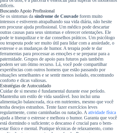
para os dois, e a parceria é essencial para superar os momentos
difíceis.
Buscando Apoio Profissional
Se os sintomas da
síndrome de Couvade
forem muito
intensos e estiverem atrapalhando sua vida diária, não hesite
em procurar ajuda profissional. Um médico pode descartar
outras causas para seus sintomas e oferecer orientações. Ele
pode te tranquilizar e te dar conselhos práticos. Um psicólogo
ou terapeuta pode ser muito útil para lidar com a ansiedade, o
estresse e as mudanças de humor. A terapia pode te dar
ferramentas para processar as emoções e se preparar para a
paternidade. Grupos de apoio para futuros pais também
podem ser um ótimo recurso. Lá, você pode compartilhar
experiências com outros homens que estão passando por
situações semelhantes e se sentir menos isolado, encontrando
conforto e dicas valiosas.
Estratégias de Autocuidado
Cuidar de si mesmo é fundamental durante esse período.
Mantenha um estilo de vida saudável. Isso inclui uma
alimentação balanceada, rica em nutrientes, mesmo que você
tenha desejos estranhos. Tente fazer exercícios leves
regularmente, como caminhadas ou natação. A
atividade física
ajuda a liberar o estresse e melhora o humor. Garanta que você
está dormindo o suficiente; o descanso é crucial para o bem-
estar físico e mental. Pratique técnicas de relaxamento, como