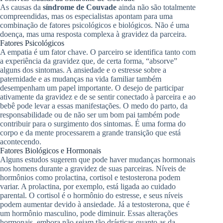
As causas da
síndrome de Couvade
ainda não são totalmente
compreendidas, mas os especialistas apontam para uma
combinação de fatores psicológicos e biológicos. Não é uma
doença, mas uma resposta complexa à gravidez da parceira.
Fatores Psicológicos
A empatia é um fator chave. O parceiro se identifica tanto com
a experiência da gravidez que, de certa forma, “absorve”
alguns dos sintomas. A ansiedade e o estresse sobre a
paternidade e as mudanças na vida familiar também
desempenham um papel importante. O desejo de participar
ativamente da gravidez e de se sentir conectado à parceira e ao
bebê pode levar a essas manifestações. O medo do parto, da
responsabilidade ou de não ser um bom pai também pode
contribuir para o surgimento dos sintomas. É uma forma do
corpo e da mente processarem a grande transição que está
acontecendo.
Fatores Biológicos e Hormonais
Alguns estudos sugerem que pode haver mudanças hormonais
nos homens durante a gravidez de suas parceiras. Níveis de
hormônios como prolactina, cortisol e testosterona podem
variar. A prolactina, por exemplo, está ligada ao cuidado
parental. O cortisol é o hormônio do estresse, e seus níveis
podem aumentar devido à ansiedade. Já a testosterona, que é
um hormônio masculino, pode diminuir. Essas alterações
hormonais, embora não sejam tão drásticas quanto as da