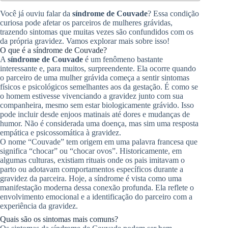
Você já ouviu falar da
síndrome de Couvade
? Essa condição
curiosa pode afetar os parceiros de mulheres grávidas,
trazendo sintomas que muitas vezes são confundidos com os
da própria gravidez. Vamos explorar mais sobre isso!
O que é a síndrome de Couvade?
A
síndrome de Couvade
é um fenômeno bastante
interessante e, para muitos, surpreendente. Ela ocorre quando
o parceiro de uma mulher grávida começa a sentir sintomas
físicos e psicológicos semelhantes aos da gestação. É como se
o homem estivesse vivenciando a gravidez junto com sua
companheira, mesmo sem estar biologicamente grávido. Isso
pode incluir desde enjoos matinais até dores e mudanças de
humor. Não é considerada uma doença, mas sim uma resposta
empática e psicossomática à gravidez.
O nome “Couvade” tem origem em uma palavra francesa que
significa “chocar” ou “chocar ovos”. Historicamente, em
algumas culturas, existiam rituais onde os pais imitavam o
parto ou adotavam comportamentos específicos durante a
gravidez da parceira. Hoje, a síndrome é vista como uma
manifestação moderna dessa conexão profunda. Ela reflete o
envolvimento emocional e a identificação do parceiro com a
experiência da gravidez.
Quais são os sintomas mais comuns?