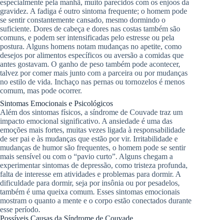
especialmente pela manhã, muito parecidos com os enjoos da
gravidez. A fadiga é outro sintoma frequente; o homem pode
se sentir constantemente cansado, mesmo dormindo o
suficiente. Dores de cabeça e dores nas costas também são
comuns, e podem ser intensificadas pelo estresse ou pela
postura. Alguns homens notam mudanças no apetite, como
desejos por alimentos específicos ou aversão a comidas que
antes gostavam. O ganho de peso também pode acontecer,
talvez por comer mais junto com a parceira ou por mudanças
no estilo de vida. Inchaço nas pernas ou tornozelos é menos
comum, mas pode ocorrer.
Sintomas Emocionais e Psicológicos
Além dos sintomas físicos, a síndrome de Couvade traz um
impacto emocional significativo. A ansiedade é uma das
emoções mais fortes, muitas vezes ligada à responsabilidade
de ser pai e às mudanças que estão por vir. Irritabilidade e
mudanças de humor são frequentes, o homem pode se sentir
mais sensível ou com o “pavio curto”. Alguns chegam a
experimentar sintomas de depressão, como tristeza profunda,
falta de interesse em atividades e problemas para dormir. A
dificuldade para dormir, seja por insônia ou por pesadelos,
também é uma queixa comum. Esses sintomas emocionais
mostram o quanto a mente e o corpo estão conectados durante
esse período.
Possíveis Causas da Síndrome de Couvade