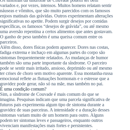
Os sintomas da síndrome de Couvade podem ser bem
variados e, por vezes, intensos. Muitos homens relatam sentir
náuseas e vômitos, que são muito parecidos com os famosos
enjoos matinais das grávidas. Outros experimentam alterações
significativas no apetite. Podem surgir desejos por comidas
específicas, os famosos “desejos de grávida”, ou até mesmo
uma aversão repentina a certos alimentos que antes gostavam.
O ganho de peso também é uma queixa comum entre os
parceiros.
Além disso, dores físicas podem aparecer. Dores nas costas,
fadiga extrema e inchaço em algumas partes do corpo são
sintomas frequentemente relatados. As mudanças de humor
também são uma parte importante da síndrome. O parceiro
pode se sentir mais irritado, ansioso, deprimido ou até mesmo
ter crises de choro sem motivo aparente. Essa montanha-russa
emocional reflete as flutuações hormonais e o estresse que a
gravidez pode gerar, não só na mãe, mas também no pai.
É uma condição comum?
Sim, a síndrome de Couvade é mais comum do que se
imagina. Pesquisas indicam que uma parcela significativa de
futuros pais experimenta algum tipo de sintoma durante a
gravidez de suas parceiras. A intensidade e a duração desses
sintomas variam muito de um homem para outro. Alguns
podem ter sintomas leves e passageiros, enquanto outros
vivenciam manifestações mais fortes e persistentes.