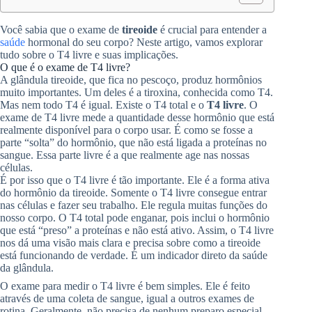
Você sabia que o exame de
tireoide
é crucial para entender a
saúde
hormonal do seu corpo? Neste artigo, vamos explorar
tudo sobre o T4 livre e suas implicações.
O que é o exame de T4 livre?
A glândula tireoide, que fica no pescoço, produz hormônios
muito importantes. Um deles é a tiroxina, conhecida como T4.
Mas nem todo T4 é igual. Existe o T4 total e o
T4 livre
. O
exame de T4 livre mede a quantidade desse hormônio que está
realmente disponível para o corpo usar. É como se fosse a
parte “solta” do hormônio, que não está ligada a proteínas no
sangue. Essa parte livre é a que realmente age nas nossas
células.
É por isso que o T4 livre é tão importante. Ele é a forma ativa
do hormônio da tireoide. Somente o T4 livre consegue entrar
nas células e fazer seu trabalho. Ele regula muitas funções do
nosso corpo. O T4 total pode enganar, pois inclui o hormônio
que está “preso” a proteínas e não está ativo. Assim, o T4 livre
nos dá uma visão mais clara e precisa sobre como a tireoide
está funcionando de verdade. É um indicador direto da saúde
da glândula.
O exame para medir o T4 livre é bem simples. Ele é feito
através de uma coleta de sangue, igual a outros exames de
rotina. Geralmente, não precisa de nenhum preparo especial,