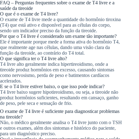
FAQ – Perguntas frequentes sobre o exame de T4 livre e a
saúde da tireoide
O que é o exame de T4 livre?
O exame de T4 livre mede a quantidade do hormônio tiroxina
(T4) que está ativo e disponível para as células do corpo,
sendo um indicador preciso da função da tireoide.
Por que o T4 livre é considerado um exame tão importante?
Ele é importante porque mede a forma ativa do hormônio T4,
que realmente age nas células, dando uma visão clara da
função da tireoide, ao contrário do T4 total.
O que significa ter o T4 livre alto?
T4 livre alto geralmente indica hipertireoidismo, onde a
tireoide produz hormônios em excesso, causando sintomas
como nervosismo, perda de peso e batimentos cardíacos
acelerados.
E se o T4 livre estiver baixo, o que isso pode indicar?
T4 livre baixo sugere hipotireoidismo, ou seja, a tireoide não
produz hormônios suficientes, resultando em cansaço, ganho
de peso, pele seca e sensação de frio.
O exame de T4 livre é suficiente para diagnosticar problemas
na tireoide?
Não, o médico geralmente analisa o T4 livre junto com o TSH
e outros exames, além dos sintomas e histórico do paciente,
para um diagnóstico preciso.