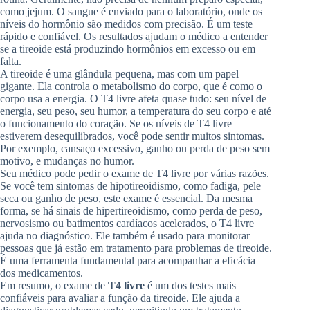
como jejum. O sangue é enviado para o laboratório, onde os
níveis do hormônio são medidos com precisão. É um teste
rápido e confiável. Os resultados ajudam o médico a entender
se a tireoide está produzindo hormônios em excesso ou em
falta.
A tireoide é uma glândula pequena, mas com um papel
gigante. Ela controla o metabolismo do corpo, que é como o
corpo usa a energia. O T4 livre afeta quase tudo: seu nível de
energia, seu peso, seu humor, a temperatura do seu corpo e até
o funcionamento do coração. Se os níveis de T4 livre
estiverem desequilibrados, você pode sentir muitos sintomas.
Por exemplo, cansaço excessivo, ganho ou perda de peso sem
motivo, e mudanças no humor.
Seu médico pode pedir o exame de T4 livre por várias razões.
Se você tem sintomas de hipotireoidismo, como fadiga, pele
seca ou ganho de peso, este exame é essencial. Da mesma
forma, se há sinais de hipertireoidismo, como perda de peso,
nervosismo ou batimentos cardíacos acelerados, o T4 livre
ajuda no diagnóstico. Ele também é usado para monitorar
pessoas que já estão em tratamento para problemas de tireoide.
É uma ferramenta fundamental para acompanhar a eficácia
dos medicamentos.
Em resumo, o exame de
T4 livre
é um dos testes mais
confiáveis para avaliar a função da tireoide. Ele ajuda a