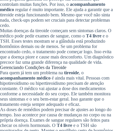
controlam muitas funções. Por isso, o
acompanhamento
médico
regular é muito importante. Ele ajuda a garantir que a
tireoide esteja funcionando bem. Mesmo que você não sinta
nada, check-ups podem ser cruciais para detectar problemas
cedo.
Muitas doenças da tireoide começam sem sintomas claros. O
médico pode pedir exames de sangue, como o
T4 livre
e o
TSH. Esses testes mostram se a glândula está produzindo
hormônios demais ou de menos. Se um problema for
encontrado cedo, o tratamento pode começar logo. Isso evita
que a doença piore e cause mais desconforto. Um diagnóstico
precoce faz uma grande diferença na qualidade de vida.
Gerenciando Condições da Tireoide
Para quem já tem um problema na
tireoide
, o
acompanhamento médico
é ainda mais vital. Pessoas com
hipotireoidismo ou hipertireoidismo precisam de atenção
constante. O médico vai ajustar a dose dos medicamentos
conforme a necessidade do seu corpo. Ele também monitora
seus sintomas e o seu bem-estar geral. Isso garante que o
tratamento esteja sempre adequado e eficaz.
As doses de remédios podem precisar de ajustes ao longo do
tempo. Isso acontece por causa de mudanças no corpo ou na
própria doença. Exames de sangue regulares são feitos para
checar os níveis hormonais. O
T4 livre
e o TSH são
monitorados de perto. Manter o equilíbrio certo de hormônios