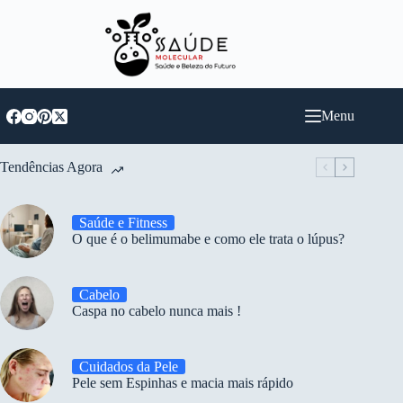
Pular
para
o
conteúdo
Menu
Tendências Agora
Saúde e Fitness
O que é o belimumabe e como ele trata o lúpus?
Cabelo
Caspa no cabelo nunca mais !
Cuidados da Pele
Pele sem Espinhas e macia mais rápido