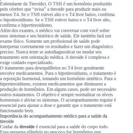
Estimulante da Tireoide). O TSH é um hormônio produzido
pelo cérebro que “avisa” a tireoide para produzir mais ou
menos T4. Se o TSH estiver alto e o T4 livre baixo, confirma
o hipotireoidismo. Se o TSH estiver baixo e o T4 livre alto,
confirma o hipertireoidismo.
Além dos exames, o médico vai conversar com você sobre
seus sintomas e seu histórico de saúde. Ele também fará um
exame físico. Somente um profissional de saúde pode
interpretar corretamente os resultados e fazer um diagnóstico
preciso. Nunca tente se autodiagnosticar ou mudar seu
tratamento sem orientação médica. A tireoide é complexa e
exige cuidado especializado.
O tratamento para desequilíbrios no T4 livre geralmente
envolve medicamentos. Para o hipotireoidismo, o tratamento é
a reposição hormonal, tomando um hormônio sintético. Para o
hipertireoidismo, existem medicamentos que diminuem a
produção de hormônios. Em alguns casos, pode ser necessário
outros tratamentos. O objetivo é sempre normalizar os níveis
hormonais e aliviar os sintomas. O acompanhamento regular é
essencial para ajustar a dose e garantir que o tratamento está
funcionando bem.
Importância do acompanhamento médico para a saúde da
tireoide
Cuidar da
tireoide
é essencial para a saúde do corpo todo.
Essa pequena glândula no pescoço faz hormônios que