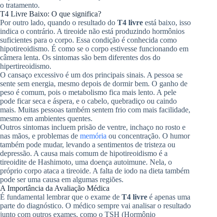
o tratamento.
T4 Livre Baixo: O que significa?
Por outro lado, quando o resultado do
T4 livre
está baixo, isso
indica o contrário. A tireoide não está produzindo hormônios
suficientes para o corpo. Essa condição é conhecida como
hipotireoidismo. É como se o corpo estivesse funcionando em
câmera lenta. Os sintomas são bem diferentes dos do
hipertireoidismo.
O cansaço excessivo é um dos principais sinais. A pessoa se
sente sem energia, mesmo depois de dormir bem. O ganho de
peso é comum, pois o metabolismo fica mais lento. A pele
pode ficar seca e áspera, e o cabelo, quebradiço ou caindo
mais. Muitas pessoas também sentem frio com mais facilidade,
mesmo em ambientes quentes.
Outros sintomas incluem prisão de ventre, inchaço no rosto e
nas mãos, e problemas de
memória
ou concentração. O humor
também pode mudar, levando a sentimentos de tristeza ou
depressão. A causa mais comum de hipotireoidismo é a
tireoidite de Hashimoto, uma doença autoimune. Nela, o
próprio corpo ataca a tireoide. A falta de iodo na dieta também
pode ser uma causa em algumas regiões.
A Importância da Avaliação Médica
É fundamental lembrar que o exame de
T4 livre
é apenas uma
parte do diagnóstico. O médico sempre vai analisar o resultado
junto com outros exames, como o TSH (Hormônio