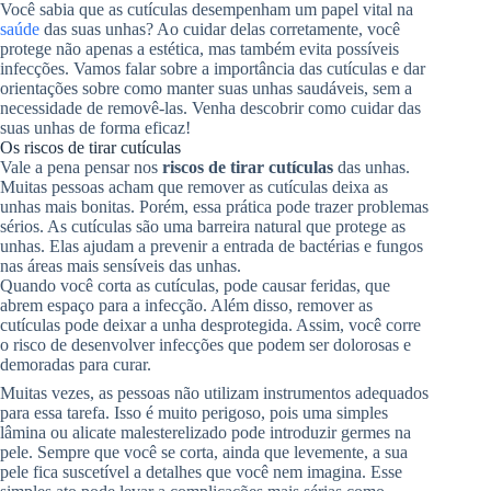
Você sabia que as cutículas desempenham um papel vital na
saúde
das suas unhas? Ao cuidar delas corretamente, você
protege não apenas a estética, mas também evita possíveis
infecções. Vamos falar sobre a importância das cutículas e dar
orientações sobre como manter suas unhas saudáveis, sem a
necessidade de removê-las. Venha descobrir como cuidar das
suas unhas de forma eficaz!
Os riscos de tirar cutículas
Vale a pena pensar nos
riscos de tirar cutículas
das unhas.
Muitas pessoas acham que remover as cutículas deixa as
unhas mais bonitas. Porém, essa prática pode trazer problemas
sérios. As cutículas são uma barreira natural que protege as
unhas. Elas ajudam a prevenir a entrada de bactérias e fungos
nas áreas mais sensíveis das unhas.
Quando você corta as cutículas, pode causar feridas, que
abrem espaço para a infecção. Além disso, remover as
cutículas pode deixar a unha desprotegida. Assim, você corre
o risco de desenvolver infecções que podem ser dolorosas e
demoradas para curar.
Muitas vezes, as pessoas não utilizam instrumentos adequados
para essa tarefa. Isso é muito perigoso, pois uma simples
lâmina ou alicate malesterelizado pode introduzir germes na
pele. Sempre que você se corta, ainda que levemente, a sua
pele fica suscetível a detalhes que você nem imagina. Esse