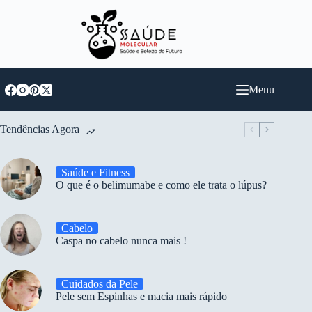
Pular
para
o
conteúdo
Menu
Tendências Agora
Saúde e Fitness
O que é o belimumabe e como ele trata o lúpus?
Cabelo
Caspa no cabelo nunca mais !
Cuidados da Pele
Pele sem Espinhas e macia mais rápido