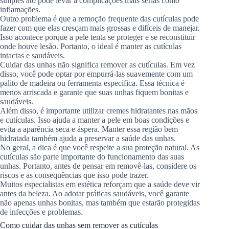
simples ato pode levar a complicações mais sérias como
inflamações.
Outro problema é que a remoção frequente das cutículas pode
fazer com que elas cresçam mais grossas e difíceis de manejar.
Isso acontece porque a pele tenta se proteger e se reconstituir
onde houve lesão. Portanto, o ideal é manter as cutículas
intactas e saudáveis.
Cuidar das unhas não significa remover as cutículas. Em vez
disso, você pode optar por empurrá-las suavemente com um
palito de madeira ou ferramenta específica. Essa técnica é
menos arriscada e garante que suas unhas fiquem bonitas e
saudáveis.
Além disso, é importante utilizar cremes hidratantes nas mãos
e cutículas. Isso ajuda a manter a pele em boas condições e
evita a aparência seca e áspera. Manter essa região bem
hidratada também ajuda a preservar a saúde das unhas.
No geral, a dica é que você respeite a sua proteção natural. As
cutículas são parte importante do funcionamento das suas
unhas. Portanto, antes de pensar em removê-las, considere os
riscos e as consequências que isso pode trazer.
Muitos especialistas em estética reforçam que a saúde deve vir
antes da beleza. Ao adotar práticas saudáveis, você garante
não apenas unhas bonitas, mas também que estarão protegidas
de infecções e problemas.
Como cuidar das unhas sem remover as cutículas