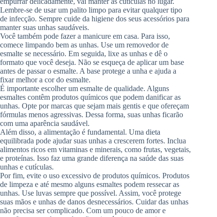
empurrar delicadamente, vai manter as cutículas no lugar.
Lembre-se de usar um palito limpo para evitar qualquer tipo
de infecção. Sempre cuide da higiene dos seus acessórios para
manter suas unhas saudáveis.
Você também pode fazer a manicure em casa. Para isso,
comece limpando bem as unhas. Use um removedor de
esmalte se necessário. Em seguida, lixe as unhas e dê o
formato que você deseja. Não se esqueça de aplicar um base
antes de passar o esmalte. A base protege a unha e ajuda a
fixar melhor a cor do esmalte.
É importante escolher um esmalte de qualidade. Alguns
esmaltes contêm produtos químicos que podem danificar as
unhas. Opte por marcas que sejam mais gentis e que ofereçam
fórmulas menos agressivas. Dessa forma, suas unhas ficarão
com uma aparência saudável.
Além disso, a alimentação é fundamental. Uma dieta
equilibrada pode ajudar suas unhas a crescerem fortes. Inclua
alimentos ricos em vitaminas e minerais, como frutas, vegetais,
e proteínas. Isso faz uma grande diferença na saúde das suas
unhas e cutículas.
Por fim, evite o uso excessivo de produtos químicos. Produtos
de limpeza e até mesmo alguns esmaltes podem ressecar as
unhas. Use luvas sempre que possível. Assim, você protege
suas mãos e unhas de danos desnecessários. Cuidar das unhas
não precisa ser complicado. Com um pouco de amor e