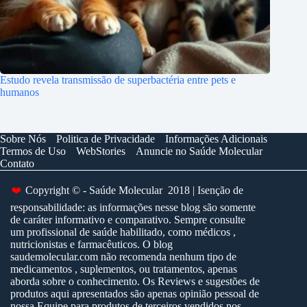
Estudo revela transmissão de superbactéria entre pets e
humanos
Sobre Nós
Politica de Privacidade
Informações Adicionais
Termos de Uso
WebStories
Anuncie no Saúde Molecular
Contato
Copyright © - Saúde Molecular 2018 | Isenção de
❤️
responsabilidade: as informações nesse blog são somente
de caráter informativo e comparativo. Sempre consulte
um profissional de saúde habilitado, como médicos ,
nutricionistas e farmacêuticos. O blog
saudemolecular.com não recomenda nenhum tipo de
medicamentos , suplementos, ou tratamentos, apenas
aborda sobre o conhecimento. Os Reviews e sugestões de
produtos aqui apresentados são apenas opinião pessoal de
nossa Equipe para produtos de terceiros vendidos nos