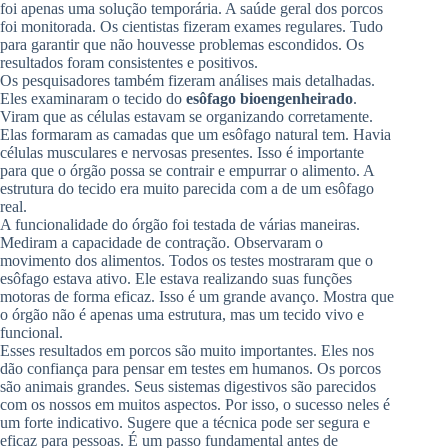
foi apenas uma solução temporária. A saúde geral dos porcos
foi monitorada. Os cientistas fizeram exames regulares. Tudo
para garantir que não houvesse problemas escondidos. Os
resultados foram consistentes e positivos.
Os pesquisadores também fizeram análises mais detalhadas.
Eles examinaram o tecido do
esôfago bioengenheirado
.
Viram que as células estavam se organizando corretamente.
Elas formaram as camadas que um esôfago natural tem. Havia
células musculares e nervosas presentes. Isso é importante
para que o órgão possa se contrair e empurrar o alimento. A
estrutura do tecido era muito parecida com a de um esôfago
real.
A funcionalidade do órgão foi testada de várias maneiras.
Mediram a capacidade de contração. Observaram o
movimento dos alimentos. Todos os testes mostraram que o
esôfago estava ativo. Ele estava realizando suas funções
motoras de forma eficaz. Isso é um grande avanço. Mostra que
o órgão não é apenas uma estrutura, mas um tecido vivo e
funcional.
Esses resultados em porcos são muito importantes. Eles nos
dão confiança para pensar em testes em humanos. Os porcos
são animais grandes. Seus sistemas digestivos são parecidos
com os nossos em muitos aspectos. Por isso, o sucesso neles é
um forte indicativo. Sugere que a técnica pode ser segura e
eficaz para pessoas. É um passo fundamental antes de