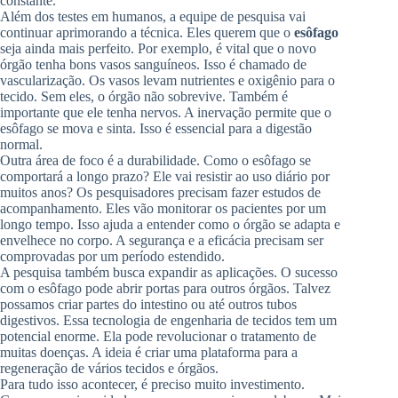
constante.
Além dos testes em humanos, a equipe de pesquisa vai
continuar aprimorando a técnica. Eles querem que o
esôfago
seja ainda mais perfeito. Por exemplo, é vital que o novo
órgão tenha bons vasos sanguíneos. Isso é chamado de
vascularização. Os vasos levam nutrientes e oxigênio para o
tecido. Sem eles, o órgão não sobrevive. Também é
importante que ele tenha nervos. A inervação permite que o
esôfago se mova e sinta. Isso é essencial para a digestão
normal.
Outra área de foco é a durabilidade. Como o esôfago se
comportará a longo prazo? Ele vai resistir ao uso diário por
muitos anos? Os pesquisadores precisam fazer estudos de
acompanhamento. Eles vão monitorar os pacientes por um
longo tempo. Isso ajuda a entender como o órgão se adapta e
envelhece no corpo. A segurança e a eficácia precisam ser
comprovadas por um período estendido.
A pesquisa também busca expandir as aplicações. O sucesso
com o esôfago pode abrir portas para outros órgãos. Talvez
possamos criar partes do intestino ou até outros tubos
digestivos. Essa tecnologia de engenharia de tecidos tem um
potencial enorme. Ela pode revolucionar o tratamento de
muitas doenças. A ideia é criar uma plataforma para a
regeneração de vários tecidos e órgãos.
Para tudo isso acontecer, é preciso muito investimento.