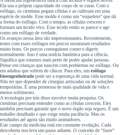
A medicina regenerativa busca criar tecidos e órgãos novos.
Ela usa a própria capacidade do corpo de se curar. Com o
esôfago, os cientistas pegam células e as cultivam em uma
espécie de molde. Esse molde é como um “esqueleto” que dá
a forma do esôfago. Com o tempo, as células crescem e
formam um tecido vivo. Esse tecido então se parece e age
como um esôfago de verdade.
Os avanços nessa área são impressionantes. Recentemente,
testes com esses esôfagos em porcos mostraram resultados
muito bons. Os porcos conseguiram comer e digerir
normalmente. Isso é uma notícia fantástica para a ciência.
Significa que estamos mais perto de poder ajudar pessoas.
Pense em crianças que nascem com problemas no esôfago. Ou
em adultos que sofrem de câncer. Para eles, um
esôfago
bioengenheirado
pode ser a esperança de uma vida normal.
Não ter que depender de cirurgias arriscadas ou de soluções
temporárias. É uma promessa de mais qualidade de vida e
menos sofrimento.
A tecnologia por trás disso envolve muita pesquisa. Os
cientistas precisam entender como as células crescem. Eles
também precisam garantir que o novo órgão seja seguro. É um
trabalho detalhado e que exige muita paciência. Mas os
resultados até agora são muito animadores.
Este campo da medicina está em constante evolução. Cada
descoberta nos leva um passo adiante. O conceito de “fazer”