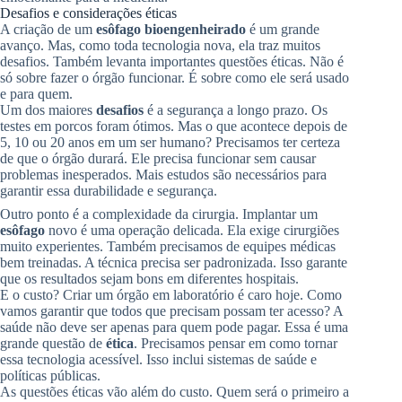
Desafios e considerações éticas
A criação de um
esôfago bioengenheirado
é um grande
avanço. Mas, como toda tecnologia nova, ela traz muitos
desafios. Também levanta importantes questões éticas. Não é
só sobre fazer o órgão funcionar. É sobre como ele será usado
e para quem.
Um dos maiores
desafios
é a segurança a longo prazo. Os
testes em porcos foram ótimos. Mas o que acontece depois de
5, 10 ou 20 anos em um ser humano? Precisamos ter certeza
de que o órgão durará. Ele precisa funcionar sem causar
problemas inesperados. Mais estudos são necessários para
garantir essa durabilidade e segurança.
Outro ponto é a complexidade da cirurgia. Implantar um
esôfago
novo é uma operação delicada. Ela exige cirurgiões
muito experientes. Também precisamos de equipes médicas
bem treinadas. A técnica precisa ser padronizada. Isso garante
que os resultados sejam bons em diferentes hospitais.
E o custo? Criar um órgão em laboratório é caro hoje. Como
vamos garantir que todos que precisam possam ter acesso? A
saúde não deve ser apenas para quem pode pagar. Essa é uma
grande questão de
ética
. Precisamos pensar em como tornar
essa tecnologia acessível. Isso inclui sistemas de saúde e
políticas públicas.
As questões éticas vão além do custo. Quem será o primeiro a