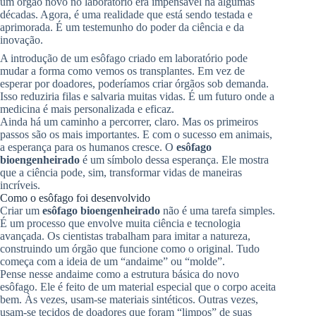
um órgão novo no laboratório era impensável há algumas
décadas. Agora, é uma realidade que está sendo testada e
aprimorada. É um testemunho do poder da ciência e da
inovação.
A introdução de um esôfago criado em laboratório pode
mudar a forma como vemos os transplantes. Em vez de
esperar por doadores, poderíamos criar órgãos sob demanda.
Isso reduziria filas e salvaria muitas vidas. É um futuro onde a
medicina é mais personalizada e eficaz.
Ainda há um caminho a percorrer, claro. Mas os primeiros
passos são os mais importantes. E com o sucesso em animais,
a esperança para os humanos cresce. O
esôfago
bioengenheirado
é um símbolo dessa esperança. Ele mostra
que a ciência pode, sim, transformar vidas de maneiras
incríveis.
Como o esôfago foi desenvolvido
Criar um
esôfago bioengenheirado
não é uma tarefa simples.
É um processo que envolve muita ciência e tecnologia
avançada. Os cientistas trabalham para imitar a natureza,
construindo um órgão que funcione como o original. Tudo
começa com a ideia de um “andaime” ou “molde”.
Pense nesse andaime como a estrutura básica do novo
esôfago. Ele é feito de um material especial que o corpo aceita
bem. Às vezes, usam-se materiais sintéticos. Outras vezes,
usam-se tecidos de doadores que foram “limpos” de suas