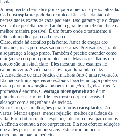
fácil.
A pesquisa também abre portas para a medicina personalizada.
Cada
transplante
poderia ser único. Ele seria adaptado às
necessidades exatas de cada paciente. Isso garante que o órgão
se encaixe perfeitamente. Também garante que ele funcione da
melhor maneira possível. É um futuro onde o tratamento é
feito sob medida para cada pessoa.
Claro, ainda há desafios pela frente. Antes de chegar aos
humanos, mais pesquisas são necessárias. Precisamos garantir
a segurança a longo prazo. Também é preciso entender como
o órgão se comporta por muitos anos. Mas os resultados em
porcos são um sinal claro. Eles mostram que estamos no
caminho certo. A ciência está avançando rapidamente.
A capacidade de criar órgãos em laboratório é uma revolução.
Ela não se limita apenas ao esôfago. Essa tecnologia pode ser
usada para outros órgãos também. Corações, fígados, rins. A
promessa é enorme. O
esôfago bioengenheirado
é um
pioneiro nesse campo. Ele nos mostra o que é possível
alcançar com a engenharia de tecidos.
Em resumo, as implicações para futuros
transplantes
são
vastas. Menos espera, menos rejeição, melhor qualidade de
vida. É um futuro onde a esperança de cura é real para muitos.
A ciência continua a nos surpreender. Ela nos oferece soluções
que antes pareciam impossíveis. Este é um momento
emocionante para a medicina.