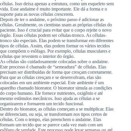
células. Isso deixa apenas a estrutura, como um esqueleto sem
vida. Esse andaime é muito importante. Ele dá a forma e o
suporte para as novas células crescerem.
Depois de ter o andaime, o próximo passo é adicionar as
células. Geralmente, os cientistas usam as próprias células do
paciente. Isso é crucial para evitar que o corpo rejeite o novo
órgão. Essas células podem ser células-tronco. As células-
tronco são especiais. Elas podem se transformar em diferentes
tipos de células. Assim, elas podem formar os vários tecidos
que compõem o esôfago. Por exemplo, células musculares e
células que revestem o interior do órgão.
As células são cuidadosamente colocadas sobre o andaime.
Este processo é chamado de “semeadura” de células. Elas
precisam ser distribuídas de forma que cresçam corretamente.
Para que as células cresçam e se desenvolvam, elas são
colocadas em um ambiente especial. Este ambiente é um
aparelho chamado bioreator. O bioreator simula as condições
do corpo humano. Ele fornece nutrientes, oxigênio e até
mesmo estímulos mecânicos. Isso ajuda as células a se
organizarem e formarem um tecido funcional.
Dentro do bioreator, as células começam a se multiplicar. Elas
se diferenciam, ou seja, se transformam nos tipos certos de
células. Com o tempo, elas preenchem o andaime. Elas
formam um tecido que se parece cada vez mais com um
esôfago de verdade. Este processo pode levar semanas ou até