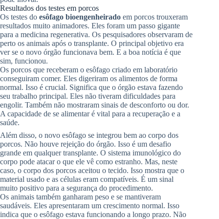
Resultados dos testes em porcos
Os testes do
esôfago bioengenheirado
em porcos trouxeram
resultados muito animadores. Eles foram um passo gigante
para a medicina regenerativa. Os pesquisadores observaram de
perto os animais após o transplante. O principal objetivo era
ver se o novo órgão funcionava bem. E a boa notícia é que
sim, funcionou.
Os porcos que receberam o esôfago criado em laboratório
conseguiram comer. Eles digeriram os alimentos de forma
normal. Isso é crucial. Significa que o órgão estava fazendo
seu trabalho principal. Eles não tiveram dificuldades para
engolir. Também não mostraram sinais de desconforto ou dor.
A capacidade de se alimentar é vital para a recuperação e a
saúde.
Além disso, o novo esôfago se integrou bem ao corpo dos
porcos. Não houve rejeição do órgão. Isso é um desafio
grande em qualquer transplante. O sistema imunológico do
corpo pode atacar o que ele vê como estranho. Mas, neste
caso, o corpo dos porcos aceitou o tecido. Isso mostra que o
material usado e as células eram compatíveis. É um sinal
muito positivo para a segurança do procedimento.
Os animais também ganharam peso e se mantiveram
saudáveis. Eles apresentaram um crescimento normal. Isso
indica que o esôfago estava funcionando a longo prazo. Não