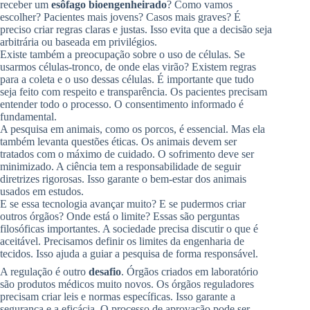
receber um
esôfago bioengenheirado
? Como vamos
escolher? Pacientes mais jovens? Casos mais graves? É
preciso criar regras claras e justas. Isso evita que a decisão seja
arbitrária ou baseada em privilégios.
Existe também a preocupação sobre o uso de células. Se
usarmos células-tronco, de onde elas virão? Existem regras
para a coleta e o uso dessas células. É importante que tudo
seja feito com respeito e transparência. Os pacientes precisam
entender todo o processo. O consentimento informado é
fundamental.
A pesquisa em animais, como os porcos, é essencial. Mas ela
também levanta questões éticas. Os animais devem ser
tratados com o máximo de cuidado. O sofrimento deve ser
minimizado. A ciência tem a responsabilidade de seguir
diretrizes rigorosas. Isso garante o bem-estar dos animais
usados em estudos.
E se essa tecnologia avançar muito? E se pudermos criar
outros órgãos? Onde está o limite? Essas são perguntas
filosóficas importantes. A sociedade precisa discutir o que é
aceitável. Precisamos definir os limites da engenharia de
tecidos. Isso ajuda a guiar a pesquisa de forma responsável.
A regulação é outro
desafio
. Órgãos criados em laboratório
são produtos médicos muito novos. Os órgãos reguladores
precisam criar leis e normas específicas. Isso garante a
segurança e a eficácia. O processo de aprovação pode ser