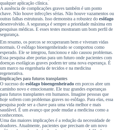
qualquer aplicação clínica.
A ausência de complicações graves também é um ponto
chave. Não houve infecções sérias. Não houve vazamentos ou
outras falhas estruturais. Isso demonstra a robustez do
esôfago
desenvolvido. A segurança é sempre a prioridade máxima em
pesquisas médicas. E esses testes mostraram um bom perfil de
segurança.
Em resumo, os porcos se recuperaram bem e viveram vidas
normais. O esôfago bioengenheirado se comportou como
esperado. Ele se integrou, funcionou e não causou problemas.
Essa pesquisa abre portas para um futuro onde pacientes com
doenças esofágicas graves podem ter uma nova esperança. É
um marco na engenharia de tecidos e na medicina
regenerativa.
Implicações para futuros transplantes
O sucesso do
esôfago bioengenheirado
em porcos abre um
caminho novo e emocionante. Ele traz grandes esperanças
para futuros transplantes em humanos. Imagine pessoas que
hoje sofrem com problemas graves no esôfago. Para elas, essa
pesquisa pode ser a chave para uma vida melhor e mais
saudável. É um avanço que pode mudar a medicina como a
conhecemos.
Uma das maiores implicações é a redução da necessidade de
doadores. Atualmente, pacientes que precisam de um novo