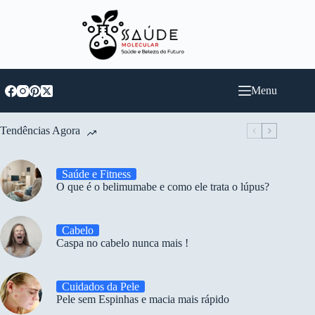
Pular
para
o
conteúdo
Menu
Tendências Agora
Saúde e Fitness
O que é o belimumabe e como ele trata o lúpus?
Cabelo
Caspa no cabelo nunca mais !
Cuidados da Pele
Pele sem Espinhas e macia mais rápido