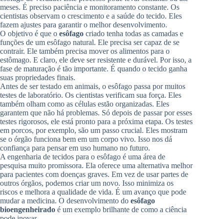
meses. É preciso paciência e monitoramento constante. Os
cientistas observam o crescimento e a saúde do tecido. Eles
fazem ajustes para garantir o melhor desenvolvimento.
O objetivo é que o
esôfago
criado tenha todas as camadas e
funções de um esôfago natural. Ele precisa ser capaz de se
contrair. Ele também precisa mover os alimentos para o
estômago. E claro, ele deve ser resistente e durável. Por isso, a
fase de maturação é tão importante. É quando o tecido ganha
suas propriedades finais.
Antes de ser testado em animais, o esôfago passa por muitos
testes de laboratório. Os cientistas verificam sua força. Eles
também olham como as células estão organizadas. Eles
garantem que não há problemas. Só depois de passar por esses
testes rigorosos, ele está pronto para a próxima etapa. Os testes
em porcos, por exemplo, são um passo crucial. Eles mostram
se o órgão funciona bem em um corpo vivo. Isso nos dá
confiança para pensar em uso humano no futuro.
A engenharia de tecidos para o esôfago é uma área de
pesquisa muito promissora. Ela oferece uma alternativa melhor
para pacientes com doenças graves. Em vez de usar partes de
outros órgãos, podemos criar um novo. Isso minimiza os
riscos e melhora a qualidade de vida. É um avanço que pode
mudar a medicina. O desenvolvimento do
esôfago
bioengenheirado
é um exemplo brilhante de como a ciência
pode inovar.