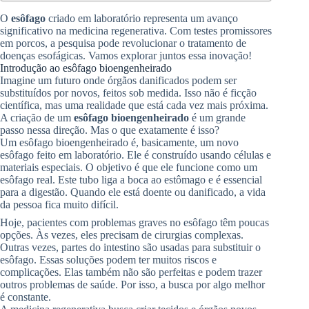
O
esôfago
criado em laboratório representa um avanço
significativo na medicina regenerativa. Com testes promissores
em porcos, a pesquisa pode revolucionar o tratamento de
doenças esofágicas. Vamos explorar juntos essa inovação!
Introdução ao esôfago bioengenheirado
Imagine um futuro onde órgãos danificados podem ser
substituídos por novos, feitos sob medida. Isso não é ficção
científica, mas uma realidade que está cada vez mais próxima.
A criação de um
esôfago bioengenheirado
é um grande
passo nessa direção. Mas o que exatamente é isso?
Um esôfago bioengenheirado é, basicamente, um novo
esôfago feito em laboratório. Ele é construído usando células e
materiais especiais. O objetivo é que ele funcione como um
esôfago real. Este tubo liga a boca ao estômago e é essencial
para a digestão. Quando ele está doente ou danificado, a vida
da pessoa fica muito difícil.
Hoje, pacientes com problemas graves no esôfago têm poucas
opções. Às vezes, eles precisam de cirurgias complexas.
Outras vezes, partes do intestino são usadas para substituir o
esôfago. Essas soluções podem ter muitos riscos e
complicações. Elas também não são perfeitas e podem trazer
outros problemas de saúde. Por isso, a busca por algo melhor
é constante.