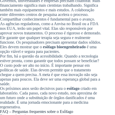
Governos, universidades e empresas precisam colaborar. Mais
financiamento significa mais cientistas trabalhando. Significa
também mais equipamentos e mais estudos. A colaboração
entre diferentes centros de pesquisa acelera o processo.
Compartilhar conhecimentos é fundamental para o avanço.
As agências reguladoras, como a Anvisa no Brasil ou a FDA
nos EUA, terão um papel vital. Elas são responsáveis por
aprovar novos tratamentos. O processo é rigoroso e demorado.
Ele garante que qualquer terapia seja segura e realmente
funcione. Os pesquisadores precisam apresentar dados sólidos.
Eles devem mostrar que o
esôfago bioengenheirado
é uma
opção viável e segura para pacientes.
Por fim, há a questão da acessibilidade. Quando a tecnologia
estiver pronta, como garantir que todos possam se beneficiar?
O custo pode ser alto no início. É importante pensar em
políticas de saúde. Elas devem permitir que o tratamento
chegue a quem precisa. A meta é que essa inovação não seja
apenas para poucos. Ela deve ser uma esperança global para a
saúde.
Os próximos anos serão decisivos para o
esôfago
criado em
laboratório. Cada passo, cada novo estudo, nos aproxima de
um futuro onde a substituição de órgãos danificados é uma
realidade. É uma jornada emocionante para a medicina
regenerativa.
FAQ – Perguntas frequentes sobre o Esôfago