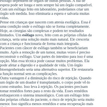
esôfago dependem de órgãos de outras pessoas. A fila de
espera pode ser longa e nem sempre há um órgão compatível.
Com um esôfago feito em laboratório, poderíamos criar um
órgão sob medida. Isso eliminaria a espera e salvaria muitas
vidas.
Pense em crianças que nascem com atresia esofágica. Essa é
uma condição onde o esôfago não se forma completamente.
Hoje, as cirurgias são complexas e podem ter resultados
limitados. Um
esôfago
novo, feito com as próprias células da
criança, seria uma solução muito mais natural. Ele cresceria
com a criança e funcionaria de forma mais integrada.
Pacientes com câncer de esôfago também se beneficiariam
muito. Após a remoção de um tumor, muitas vezes é preciso
reconstruir o esôfago. Usar partes do intestino para isso é uma
opção. Mas essa técnica pode causar muitos problemas. Ela
pode afetar a digestão e a qualidade de vida. Um órgão
bioengenheirado seria uma alternativa superior. Ele restauraria
a função normal sem as complicações.
Outra vantagem é a diminuição do risco de rejeição. Quando
um órgão de um doador é transplantado, o corpo pode vê-lo
como estranho. Isso leva à rejeição. Os pacientes precisam
tomar remédios fortes para o resto da vida. Esses remédios
enfraquecem o sistema imunológico. Com um esôfago feito
das próprias células do paciente, o risco de rejeição seria muito
menor. Isso significa menos remédios e uma recuperação mais