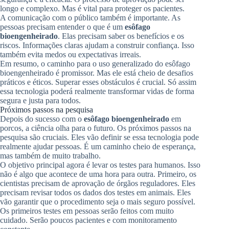
longo e complexo. Mas é vital para proteger os pacientes.
A comunicação com o público também é importante. As
pessoas precisam entender o que é um
esôfago
bioengenheirado
. Elas precisam saber os benefícios e os
riscos. Informações claras ajudam a construir confiança. Isso
também evita medos ou expectativas irreais.
Em resumo, o caminho para o uso generalizado do esôfago
bioengenheirado é promissor. Mas ele está cheio de desafios
práticos e éticos. Superar esses obstáculos é crucial. Só assim
essa tecnologia poderá realmente transformar vidas de forma
segura e justa para todos.
Próximos passos na pesquisa
Depois do sucesso com o
esôfago bioengenheirado
em
porcos, a ciência olha para o futuro. Os próximos passos na
pesquisa são cruciais. Eles vão definir se essa tecnologia pode
realmente ajudar pessoas. É um caminho cheio de esperança,
mas também de muito trabalho.
O objetivo principal agora é levar os testes para humanos. Isso
não é algo que acontece de uma hora para outra. Primeiro, os
cientistas precisam de aprovação de órgãos reguladores. Eles
precisam revisar todos os dados dos testes em animais. Eles
vão garantir que o procedimento seja o mais seguro possível.
Os primeiros testes em pessoas serão feitos com muito
cuidado. Serão poucos pacientes e com monitoramento