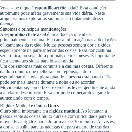
Você sabe o que é
espondiloartrite
axial? Essa condição
autoimune pode afetar gravemente sua vida diária. Neste
artigo, vamos explorar os sintomas e o tratamento dessa
doença.
Sintomas e principais manifestações
A
espondiloartrite
axial é uma doença que afeta
principalmente a coluna. Ela causa inflamação nas articulações
e ligamentos da região. Muitas pessoas sentem dor e rigidez,
especialmente na parte inferior das costas. Essa dor costuma
ser crônica, ou seja, dura por mais de três meses. É importante
ficar atento aos sinais para buscar ajuda.
Um dos sintomas mais comuns é a
dor nas costas
. Diferente
da dor comum, que melhora com repouso, a dor da
espondiloartrite axial piora quando a pessoa está parada. Ela
pode ser mais intensa durante a noite ou ao acordar.
Movimentar-se, como fazer exercícios leves, geralmente ajuda
a aliviar o desconforto. Essa dor pode começar devagar e ir
aumentando com o tempo.
Rigidez Matinal e Outras Dores
Outro sinal importante é a
rigidez matinal
. Ao levantar, a
pessoa sente as costas muito duras e com dificuldade para se
mover. Essa rigidez pode durar mais de 30 minutos. Às vezes,
a dor se espalha para as nádegas ou para a parte de trás das