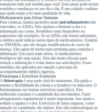
tratamento feito sob medida para você. Esse plano pode incluir
remédios e mudanças no seu dia a dia. É um cuidado contínuo
que ajuda muito a ter mais qualidade de vida.
Medicamentos para Aliviar Sintomas
Para começar, muitos pacientes usam
anti-inflamatórios
não
esteroides, os AINEs. Eles ajudam a diminuir a dor e a
inflamação nas costas. Remédios como ibuprofeno ou
naproxeno são exemplos. Se os AINEs não forem suficientes,
o médico pode indicar outros tipos de medicamentos. Existem
os DMARDs, que são drogas modificadoras do curso da
doença. Elas agem de forma mais profunda para controlar a
inflamação. Em casos mais sérios, os medicamentos
biológicos são uma opção. Eles são muito eficazes para
reduzir a inflamação e evitar danos nas articulações. Esses
remédios são aplicados por injeção e precisam de
acompanhamento médico rigoroso.
Fisioterapia e Exercícios Essenciais
A
fisioterapia
é uma parte vital do tratamento. Ela ajuda a
manter a flexibilidade da coluna e a fortalecer os músculos. O
fisioterapeuta vai ensinar exercícios específicos. Eles
melhoram a postura e a amplitude dos movimentos. Fazer
alongamentos regularmente é muito importante. Isso ajuda a
reduzir a rigidez e a dor. Exercícios de baixo impacto, como
natação ou caminhada, são ótimos. Eles não sobrecarregam as