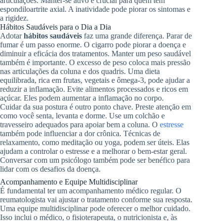
articulações. Manter-se ativo é crucial para quem tem
espondiloartrite axial. A inatividade pode piorar os sintomas e
a rigidez.
Hábitos Saudáveis para o Dia a Dia
Adotar
hábitos saudáveis
faz uma grande diferença. Parar de
fumar é um passo enorme. O cigarro pode piorar a doença e
diminuir a eficácia dos tratamentos. Manter um peso saudável
também é importante. O excesso de peso coloca mais pressão
nas articulações da coluna e dos quadris. Uma dieta
equilibrada, rica em frutas, vegetais e ômega-3, pode ajudar a
reduzir a inflamação. Evite alimentos processados e ricos em
açúcar. Eles podem aumentar a inflamação no corpo.
Cuidar da sua postura é outro ponto chave. Preste atenção em
como você senta, levanta e dorme. Use um colchão e
travesseiro adequados para apoiar bem a coluna. O
estresse
também pode influenciar a dor crônica. Técnicas de
relaxamento, como meditação ou yoga, podem ser úteis. Elas
ajudam a controlar o estresse e a melhorar o bem-estar geral.
Conversar com um psicólogo também pode ser benéfico para
lidar com os desafios da doença.
Acompanhamento e Equipe Multidisciplinar
É fundamental ter um acompanhamento médico regular. O
reumatologista vai ajustar o tratamento conforme sua resposta.
Uma equipe multidisciplinar pode oferecer o melhor cuidado.
Isso inclui o médico, o fisioterapeuta, o nutricionista e, às