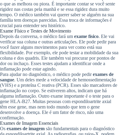
o que as melhora ou piora. É importante contar se você sente
rigidez nas costas pela manhã e se essa rigidez dura muito
tempo. O médico também vai querer saber se alguém na sua
família tem doenças parecidas. Essa troca de informações é
crucial para entender seu histórico.
Exame Físico e Testes de Movimento
Depois da conversa, o médico fará um
exame físico
. Ele vai
verificar sua coluna e outras articulações. Ele pode pedir para
você fazer alguns movimentos para ver como está sua
flexibilidade. Por exemplo, ele pode testar a mobilidade da sua
coluna e dos quadris. Ele também vai procurar por pontos de
dor ou inchaço. Esses testes ajudam a identificar onde a
inflamação pode estar agindo.
Para ajudar no diagnóstico, o médico pode pedir
exames de
sangue
. Um deles mede a velocidade de hemossedimentação
(VHS) e a proteína C reativa (PCR). Esses são marcadores de
inflamação no corpo. Se estiverem altos, indicam que há
alguma inflamação. Outro exame importante é o teste para o
gene HLA-B27. Muitas pessoas com espondiloartrite axial
têm esse gene, mas nem todo mundo que tem o gene
desenvolve a doença. Ele é um fator de risco, não uma
confirmação.
Exames de Imagem Essenciais
Os
exames de imagem
são fundamentais para o diagnóstico
da espondiloartrite axial. As radiografias, ou raios-X, podem