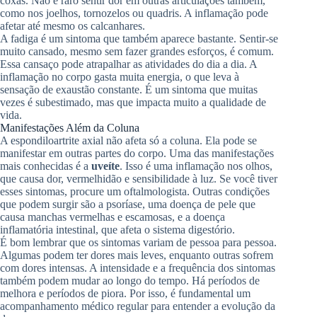
coxas. Não é raro sentir dor em outras articulações também,
como nos joelhos, tornozelos ou quadris. A inflamação pode
afetar até mesmo os calcanhares.
A fadiga é um sintoma que também aparece bastante. Sentir-se
muito cansado, mesmo sem fazer grandes esforços, é comum.
Essa cansaço pode atrapalhar as atividades do dia a dia. A
inflamação no corpo gasta muita energia, o que leva à
sensação de exaustão constante. É um sintoma que muitas
vezes é subestimado, mas que impacta muito a qualidade de
vida.
Manifestações Além da Coluna
A espondiloartrite axial não afeta só a coluna. Ela pode se
manifestar em outras partes do corpo. Uma das manifestações
mais conhecidas é a
uveíte
. Isso é uma inflamação nos olhos,
que causa dor, vermelhidão e sensibilidade à luz. Se você tiver
esses sintomas, procure um oftalmologista. Outras condições
que podem surgir são a psoríase, uma doença de pele que
causa manchas vermelhas e escamosas, e a doença
inflamatória intestinal, que afeta o sistema digestório.
É bom lembrar que os sintomas variam de pessoa para pessoa.
Algumas podem ter dores mais leves, enquanto outras sofrem
com dores intensas. A intensidade e a frequência dos sintomas
também podem mudar ao longo do tempo. Há períodos de
melhora e períodos de piora. Por isso, é fundamental um
acompanhamento médico regular para entender a evolução da