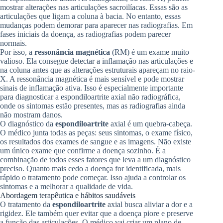
mostrar alterações nas articulações sacroilíacas. Essas são as
articulações que ligam a coluna à bacia. No entanto, essas
mudanças podem demorar para aparecer nas radiografias. Em
fases iniciais da doença, as radiografias podem parecer
normais.
Por isso, a
ressonância magnética
(RM) é um exame muito
valioso. Ela consegue detectar a inflamação nas articulações e
na coluna antes que as alterações estruturais apareçam no raio-
X. A ressonância magnética é mais sensível e pode mostrar
sinais de inflamação ativa. Isso é especialmente importante
para diagnosticar a espondiloartrite axial não radiográfica,
onde os sintomas estão presentes, mas as radiografias ainda
não mostram danos.
O diagnóstico da
espondiloartrite
axial é um quebra-cabeça.
O médico junta todas as peças: seus sintomas, o exame físico,
os resultados dos exames de sangue e as imagens. Não existe
um único exame que confirme a doença sozinho. É a
combinação de todos esses fatores que leva a um diagnóstico
preciso. Quanto mais cedo a doença for identificada, mais
rápido o tratamento pode começar. Isso ajuda a controlar os
sintomas e a melhorar a qualidade de vida.
Abordagem terapêutica e hábitos saudáveis
O tratamento da
espondiloartrite
axial busca aliviar a dor e a
rigidez. Ele também quer evitar que a doença piore e preserve
a função das articulações. O médico vai criar um plano de