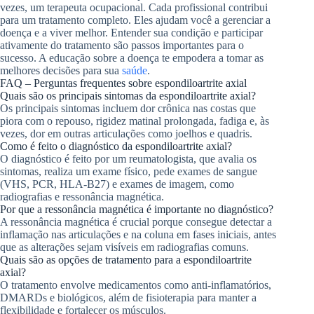
vezes, um terapeuta ocupacional. Cada profissional contribui
para um tratamento completo. Eles ajudam você a gerenciar a
doença e a viver melhor. Entender sua condição e participar
ativamente do tratamento são passos importantes para o
sucesso. A educação sobre a doença te empodera a tomar as
melhores decisões para sua
saúde
.
FAQ – Perguntas frequentes sobre espondiloartrite axial
Quais são os principais sintomas da espondiloartrite axial?
Os principais sintomas incluem dor crônica nas costas que
piora com o repouso, rigidez matinal prolongada, fadiga e, às
vezes, dor em outras articulações como joelhos e quadris.
Como é feito o diagnóstico da espondiloartrite axial?
O diagnóstico é feito por um reumatologista, que avalia os
sintomas, realiza um exame físico, pede exames de sangue
(VHS, PCR, HLA-B27) e exames de imagem, como
radiografias e ressonância magnética.
Por que a ressonância magnética é importante no diagnóstico?
A ressonância magnética é crucial porque consegue detectar a
inflamação nas articulações e na coluna em fases iniciais, antes
que as alterações sejam visíveis em radiografias comuns.
Quais são as opções de tratamento para a espondiloartrite
axial?
O tratamento envolve medicamentos como anti-inflamatórios,
DMARDs e biológicos, além de fisioterapia para manter a
flexibilidade e fortalecer os músculos.