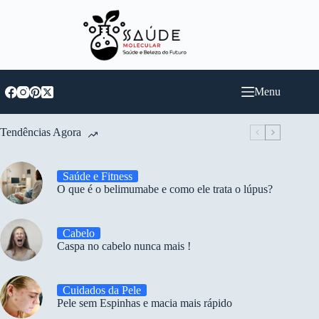
Pular
para
o
conteúdo
Menu
Tendências Agora
Saúde e Fitness
O que é o belimumabe e como ele trata o lúpus?
Cabelo
Caspa no cabelo nunca mais !
Cuidados da Pele
Pele sem Espinhas e macia mais rápido