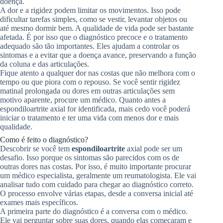
doença.
A dor e a rigidez podem limitar os movimentos. Isso pode
dificultar tarefas simples, como se vestir, levantar objetos ou
até mesmo dormir bem. A qualidade de vida pode ser bastante
afetada. É por isso que o diagnóstico precoce e o tratamento
adequado são tão importantes. Eles ajudam a controlar os
sintomas e a evitar que a doença avance, preservando a função
da coluna e das articulações.
Fique atento a qualquer dor nas costas que não melhora com o
tempo ou que piora com o repouso. Se você sentir rigidez
matinal prolongada ou dores em outras articulações sem
motivo aparente, procure um médico. Quanto antes a
espondiloartrite axial for identificada, mais cedo você poderá
iniciar o tratamento e ter uma vida com menos dor e mais
qualidade.
Como é feito o diagnóstico?
Descobrir se você tem
espondiloartrite
axial pode ser um
desafio. Isso porque os sintomas são parecidos com os de
outras dores nas costas. Por isso, é muito importante procurar
um médico especialista, geralmente um reumatologista. Ele vai
analisar tudo com cuidado para chegar ao diagnóstico correto.
O processo envolve várias etapas, desde a conversa inicial até
exames mais específicos.
A primeira parte do diagnóstico é a conversa com o médico.
Ele vai perguntar sobre suas dores, quando elas começaram e