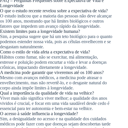
FAQ – Perguntas Frequentes sobre Expectativa de Vida e
Longevidade
O que o estudo recente revelou sobre a expectativa de vida?
O estudo indicou que a maioria das pessoas não deve alcançar
os 100 anos, mostrando que há limites biológicos e outros
fatores que impedem um avanço rápido da longevidade.
Existem limites para a longevidade humana?
Sim, a pesquisa sugere que há um teto biológico para o quanto
podemos estender nossa vida, pois as células envelhecem e se
desgastam naturalmente.
Como o estilo de vida afeta a expectativa de vida?
Hábitos como fumar, não se exercitar, má alimentação,
estresse e poluição podem encurtar a vida e levar a doenças
crônicas, impactando diretamente a longevidade.
A medicina pode garantir que viveremos até os 100 anos?
Mesmo com avanços médicos, a medicina pode atrasar o
envelhecimento, mas não revertê-lo, e o desgaste natural do
corpo ainda impõe limites à longevidade.
Qual a importância da qualidade de vida na velhice?
Viver mais não significa viver melhor; a qualidade dos anos
vividos é crucial, e focar em uma vida saudável desde cedo é
essencial para ter autonomia e bem-estar na velhice.
O acesso à saúde influencia a longevidade?
Sim, a desigualdade no acesso e na qualidade dos cuidados
médicos pode fazer com que doenças sejam descobertas tarde