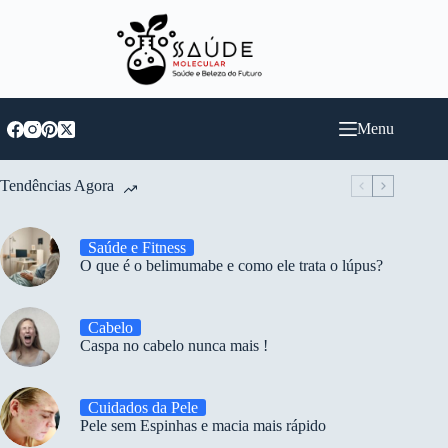
Pular
para
o
conteúdo
Menu
Tendências Agora
Saúde e Fitness
O que é o belimumabe e como ele trata o lúpus?
Cabelo
Caspa no cabelo nunca mais !
Cuidados da Pele
Pele sem Espinhas e macia mais rápido