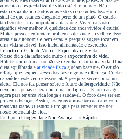
acontece. Eles observaram dados de muitos países. A taxa de
aumento da
expectativa de vida
está diminuindo. Não
estamos ganhando tantos anos extras como antes. Isso é um
sinal de que estamos chegando perto de um platô. O estudo
também destaca a importância da saúde. Viver mais não
significa viver melhor. A qualidade dos anos vividos é crucial.
Muitas pessoas enfrentam problemas de saúde na velhice. Isso
afeta sua autonomia e bem-estar. A pesquisa sugere focar em
uma vida saudável. Isso inclui alimentação e exercícios.
Impacto do Estilo de Vida na Expectativa de Vida
Nosso dia a dia influencia muito a
expectativa de vida
.
Hábitos como fumar ou não se exercitar encurtam a vida. Uma
dieta equilibrada e
atividade física
ajudam bastante. O estudo
reforça que pequenas escolhas fazem grande diferença. Cuidar
da saúde desde cedo é essencial. A pesquisa serve como um
alerta. Ela nos faz pensar sobre o futuro da
longevidade
. Não
devemos apenas esperar por curas milagrosas. É preciso agir
agora para ter uma vida longa e saudável. O foco deve ser em
prevenir doenças. Assim, podemos aproveitar cada ano com
mais vitalidade. O estudo é um guia para entender melhor
nosso potencial de vida.
Por Que a Longevidade Não Avança Tão Rápido