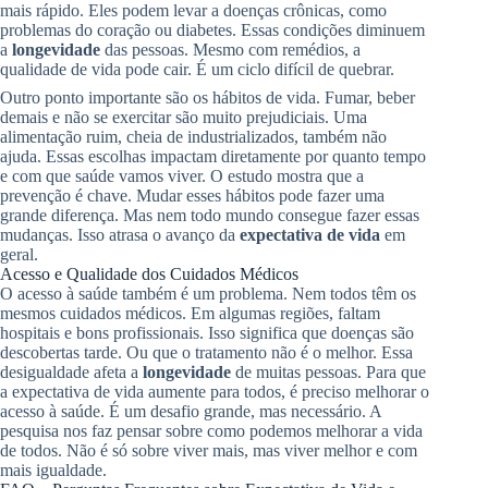
mais rápido. Eles podem levar a doenças crônicas, como
problemas do coração ou diabetes. Essas condições diminuem
a
longevidade
das pessoas. Mesmo com remédios, a
qualidade de vida pode cair. É um ciclo difícil de quebrar.
Outro ponto importante são os hábitos de vida. Fumar, beber
demais e não se exercitar são muito prejudiciais. Uma
alimentação ruim, cheia de industrializados, também não
ajuda. Essas escolhas impactam diretamente por quanto tempo
e com que saúde vamos viver. O estudo mostra que a
prevenção é chave. Mudar esses hábitos pode fazer uma
grande diferença. Mas nem todo mundo consegue fazer essas
mudanças. Isso atrasa o avanço da
expectativa de vida
em
geral.
Acesso e Qualidade dos Cuidados Médicos
O acesso à saúde também é um problema. Nem todos têm os
mesmos cuidados médicos. Em algumas regiões, faltam
hospitais e bons profissionais. Isso significa que doenças são
descobertas tarde. Ou que o tratamento não é o melhor. Essa
desigualdade afeta a
longevidade
de muitas pessoas. Para que
a expectativa de vida aumente para todos, é preciso melhorar o
acesso à saúde. É um desafio grande, mas necessário. A
pesquisa nos faz pensar sobre como podemos melhorar a vida
de todos. Não é só sobre viver mais, mas viver melhor e com
mais igualdade.