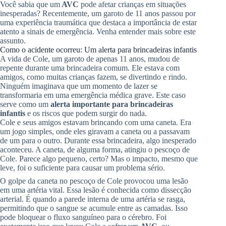
Você sabia que um
AVC
pode afetar crianças em situações
inesperadas? Recentemente, um garoto de 11 anos passou por
uma experiência traumática que destaca a importância de estar
atento a sinais de emergência. Venha entender mais sobre este
assunto.
Como o acidente ocorreu: Um alerta para brincadeiras infantis
A vida de Cole, um garoto de apenas 11 anos, mudou de
repente durante uma brincadeira comum. Ele estava com
amigos, como muitas crianças fazem, se divertindo e rindo.
Ninguém imaginava que um momento de lazer se
transformaria em uma emergência médica grave. Este caso
serve como um
alerta importante para brincadeiras
infantis
e os riscos que podem surgir do nada.
Cole e seus amigos estavam brincando com uma caneta. Era
um jogo simples, onde eles giravam a caneta ou a passavam
de um para o outro. Durante essa brincadeira, algo inesperado
aconteceu. A caneta, de alguma forma, atingiu o pescoço de
Cole. Parece algo pequeno, certo? Mas o impacto, mesmo que
leve, foi o suficiente para causar um problema sério.
O golpe da caneta no pescoço de Cole provocou uma lesão
em uma artéria vital. Essa lesão é conhecida como dissecção
arterial. É quando a parede interna de uma artéria se rasga,
permitindo que o sangue se acumule entre as camadas. Isso
pode bloquear o fluxo sanguíneo para o cérebro. Foi