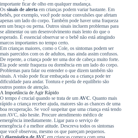
importante ficar de olho em qualquer mudança.
Os
sinais de alerta
em crianças podem variar bastante. Em
bebês, por exemplo, você pode notar convulsões que afetam
apenas um lado do corpo. Também pode haver uma fraqueza
em um braço ou perna. Outros sinais incluem problemas para
se alimentar ou um desenvolvimento mais lento do que o
esperado. É essencial observar se o bebê não está atingindo
marcos importantes no tempo certo.
Em crianças maiores, como o Cole, os sintomas podem ser
mais parecidos com os de adultos, mas ainda assim confusos.
De repente, a criança pode ter uma dor de cabeça muito forte.
Ela pode sentir fraqueza ou dormência em um lado do corpo.
Problemas para falar ou entender o que dizem também são
sinais. A visão pode ficar embaçada ou a criança pode ter
dificuldade para andar. Tontura e perda de equilíbrio são
outros pontos de atenção.
A Importância de Agir Rápido
O tempo é crucial quando se trata de um
AVC
. Quanto mais
rápido a criança receber ajuda, maiores são as chances de uma
boa recuperação. Se você suspeitar que uma criança está tendo
um AVC, não hesite. Procure atendimento médico de
emergência imediatamente. Ligar para o serviço de
emergência é a melhor atitude. Descreva todos os sintomas
que você observou, mesmo os que pareçam pequenos.
O
diagnóstico de AVC
em crianças começa com uma