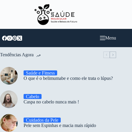
Pular
para
o
conteúdo
Menu
Tendências Agora
Saúde e Fitness
O que é o belimumabe e como ele trata o lúpus?
Cabelo
Caspa no cabelo nunca mais !
Cuidados da Pele
Pele sem Espinhas e macia mais rápido