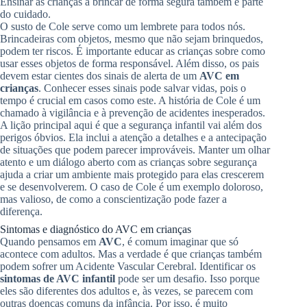
Ensinar as crianças a brincar de forma segura também é parte
do cuidado.
O susto de Cole serve como um lembrete para todos nós.
Brincadeiras com objetos, mesmo que não sejam brinquedos,
podem ter riscos. É importante educar as crianças sobre como
usar esses objetos de forma responsável. Além disso, os pais
devem estar cientes dos sinais de alerta de um
AVC em
crianças
. Conhecer esses sinais pode salvar vidas, pois o
tempo é crucial em casos como este. A história de Cole é um
chamado à vigilância e à prevenção de acidentes inesperados.
A lição principal aqui é que a segurança infantil vai além dos
perigos óbvios. Ela inclui a atenção a detalhes e a antecipação
de situações que podem parecer improváveis. Manter um olhar
atento e um diálogo aberto com as crianças sobre segurança
ajuda a criar um ambiente mais protegido para elas crescerem
e se desenvolverem. O caso de Cole é um exemplo doloroso,
mas valioso, de como a conscientização pode fazer a
diferença.
Sintomas e diagnóstico do AVC em crianças
Quando pensamos em
AVC
, é comum imaginar que só
acontece com adultos. Mas a verdade é que crianças também
podem sofrer um Acidente Vascular Cerebral. Identificar os
sintomas de AVC infantil
pode ser um desafio. Isso porque
eles são diferentes dos adultos e, às vezes, se parecem com
outras doenças comuns da infância. Por isso, é muito