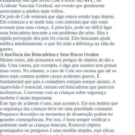
exatamente isso que levou Cole a sofrer um
AVC
, ou
Acidente Vascular Cerebral, um evento que geralmente
associamos a adultos mais velhos.
Os pais de Cole notaram que algo estava errado logo depois.
Ele começou a se sentir mal, com sintomas que não eram
normais para uma criança. A princípio, pode ser difícil ligar
uma brincadeira inocente a um problema tão sério. Mas a
rápida percepção dos pais foi crucial. Eles buscaram ajuda
médica imediatamente, o que fez toda a diferença na vida do
garoto.
A Inocência das Brincadeiras e Seus Riscos Ocultos
Muitas vezes, não pensamos nos perigos de objetos do dia a
dia. Uma caneta, por exemplo, é algo que usamos sem pensar
duas vezes. No entanto, o caso de Cole nos mostra que até os
itens mais comuns podem causar acidentes graves. É
fundamental que pais e cuidadores estejam sempre atentos. A
supervisão é essencial, mesmo em brincadeiras que parecem
inofensivas. Conversar com as crianças sobre segurança
também é muito importante.
Este tipo de acidente é raro, mas acontece. Ele nos lembra que
a segurança das crianças deve ser uma prioridade constante.
Pequenos descuidos ou momentos de desatenção podem ter
grandes consequências. Por isso, é bom sempre verificar o
ambiente onde as crianças brincam. Remover objetos
pontiagudos ou perigosos é uma medida simples, mas eficaz.