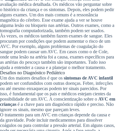
avaliação médica detalhada. Os médicos vão perguntar sobre
o histórico da criança e os sintomas. Depois, eles podem pedir
alguns exames. Um dos mais comuns é a ressonância
magnética do cérebro. Esse exame ajuda a ver se houve
alguma lesão ou bloqueio nas artérias. Outros exames, como a
tomografia computadorizada, também podem ser usados.
Às vezes, os médicos também fazem exames de sangue. Eles
procuram por condições que podem aumentar o risco de um
AVC. Por exemplo, alguns problemas de coagulação do
sangue podem causar um AVC. Em casos como o de Cole,
onde uma lesão na artéria foi a causa, exames específicos para
as artérias do pescoço também são importantes. Tudo isso
ajuda a entender a causa e a planejar o melhor tratamento.
Desafios no Diagnóstico Pediátrico
Um dos maiores desafios é que os
sintomas de AVC infantil
podem ser confundidos com outras doenças. Febre, infecções
ou até mesmo enxaquecas podem ter sinais parecidos. Por
isso, é fundamental que os pais e médicos estejam cientes da
possibilidade de um AVC. A conscientização sobre o
AVC em
crianças
é a chave para um diagnóstico rápido e preciso. Não
ignore os sinais, mesmo que pareçam leves.
O tratamento para um AVC em crianças depende da causa e
da gravidade. Pode incluir medicamentos para dissolver
coágulos ou para controlar a pressão arterial. Em alguns casos,
pode ser necessária uma cirurgia. Após a fase aguda, a