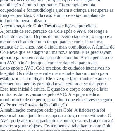
reabilitação é muito importante. Fisioterapia, terapia
ocupacional e fonoaudiologia ajudam a criança a recuperar as
funções perdidas. Cada caso é único e exige um plano de
tratamento personalizado.
A recuperação de Cole: Desafios e lições aprendidas
A jornada de recuperação de Cole após o
AVC
foi longa e
cheia de desafios. Depois de um evento tão sério, o corpo e a
mente precisam de muito tempo para se curar. Para uma
criança de 11 anos, isso é ainda mais complicado. A família de
Cole teve que se adaptar a uma nova rotina. Eles precisavam
apoiar o garoto em cada passo do caminho. A recuperação de
um AVC não é algo que acontece da noite para o dia.
Logo após o AVC, Cole precisou de cuidados intensivos no
hospital. Os médicos e enfermeiros trabalharam muito para
estabilizar sua condição. Ele teve que fazer muitos exames e
receber tratamentos para ajudar seu cérebro a se recuperar.
Essa fase inicial é crítica. É quando o corpo começa a lutar
contra os danos causados pelo AVC. A equipe médica
monitorou Cole de perto, garantindo que ele estivesse seguro.
Os Primeiros Passos da Reabilitação
A reabilitação começou cedo para Cole. A fisioterapia foi
essencial para ajudá-lo a recuperar a força e o movimento. O
AVC pode afetar a capacidade de andar, usar os braços ou até
mesmo segurar objetos. Os terapeutas trabalharam com Cole