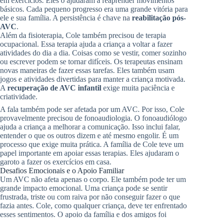
em exercícios. Eles o ajudaram a reaprender movimentos
básicos. Cada pequeno progresso era uma grande vitória para
ele e sua família. A persistência é chave na
reabilitação pós-
AVC
.
Além da fisioterapia, Cole também precisou de terapia
ocupacional. Essa terapia ajuda a criança a voltar a fazer
atividades do dia a dia. Coisas como se vestir, comer sozinho
ou escrever podem se tornar difíceis. Os terapeutas ensinam
novas maneiras de fazer essas tarefas. Eles também usam
jogos e atividades divertidas para manter a criança motivada.
A
recuperação de AVC infantil
exige muita paciência e
criatividade.
A fala também pode ser afetada por um AVC. Por isso, Cole
provavelmente precisou de fonoaudiologia. O fonoaudiólogo
ajuda a criança a melhorar a comunicação. Isso inclui falar,
entender o que os outros dizem e até mesmo engolir. É um
processo que exige muita prática. A família de Cole teve um
papel importante em apoiar essas terapias. Eles ajudaram o
garoto a fazer os exercícios em casa.
Desafios Emocionais e o Apoio Familiar
Um AVC não afeta apenas o corpo. Ele também pode ter um
grande impacto emocional. Uma criança pode se sentir
frustrada, triste ou com raiva por não conseguir fazer o que
fazia antes. Cole, como qualquer criança, deve ter enfrentado
esses sentimentos. O apoio da família e dos amigos foi