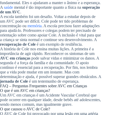
fundamental. Eles o ajudaram a manter o ânimo e a esperança.
A
saúde
mental é tão importante quanto a física na
superação
de um AVC
.
A escola também foi um desafio. Voltar a estudar depois de
um AVC pode ser difícil. Cole pode ter tido problemas de
concentração ou
memória
. A escola precisou fazer adaptações
para ajudá-lo. Professores e colegas podem ter precisado de
orientação sobre como apoiar Cole. A inclusão é vital para que
a criança se sinta normal e continue seu desenvolvimento. A
recuperação de Cole
é um exemplo de resiliência.
A história de Cole nos ensina muitas lições. A primeira é a
importância de agir rápido. Reconhecer os sintomas de um
AVC em crianças
pode salvar vidas e minimizar os danos. A
segunda é a força da família e da comunidade. O apoio
contínuo é essencial para a recuperação. Por fim, nos lembra
que a vida pode mudar em um instante. Mas com
determinação e ajuda, é possível superar grandes obstáculos. A
jornada de Cole
é um testemunho de esperança.
FAQ – Perguntas Frequentes sobre AVC em Crianças
O que é um AVC em crianças?
Um AVC em crianças é um Acidente Vascular Cerebral que
pode ocorrer em qualquer idade, desde bebês até adolescentes,
sendo menos comum, mas igualmente grave.
O que causou o AVC de Cole?
O AVC de Cole foi provocado por uma lesão em uma artéria