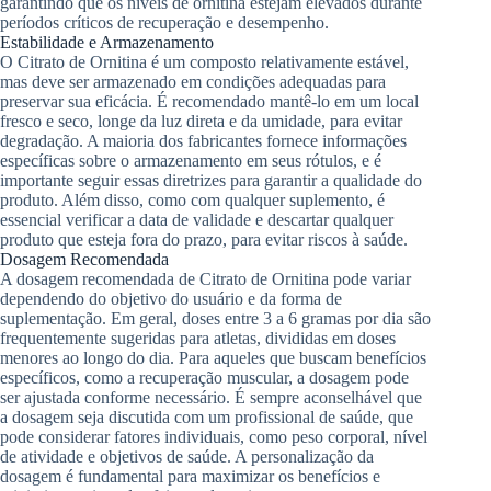
garantindo que os níveis de ornitina estejam elevados durante
períodos críticos de recuperação e desempenho.
Estabilidade e Armazenamento
O Citrato de Ornitina é um composto relativamente estável,
mas deve ser armazenado em condições adequadas para
preservar sua eficácia. É recomendado mantê-lo em um local
fresco e seco, longe da luz direta e da umidade, para evitar
degradação. A maioria dos fabricantes fornece informações
específicas sobre o armazenamento em seus rótulos, e é
importante seguir essas diretrizes para garantir a qualidade do
produto. Além disso, como com qualquer suplemento, é
essencial verificar a data de validade e descartar qualquer
produto que esteja fora do prazo, para evitar riscos à saúde.
Dosagem Recomendada
A dosagem recomendada de Citrato de Ornitina pode variar
dependendo do objetivo do usuário e da forma de
suplementação. Em geral, doses entre 3 a 6 gramas por dia são
frequentemente sugeridas para atletas, divididas em doses
menores ao longo do dia. Para aqueles que buscam benefícios
específicos, como a recuperação muscular, a dosagem pode
ser ajustada conforme necessário. É sempre aconselhável que
a dosagem seja discutida com um profissional de saúde, que
pode considerar fatores individuais, como peso corporal, nível
de atividade e objetivos de saúde. A personalização da
dosagem é fundamental para maximizar os benefícios e