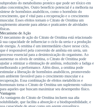
subproduto do metabolismo proteico que pode ser tóxico em
altas concentrações. Outro benefício potencial é a melhoria na
síntese de hormônios anabólicos, como o hormônio do
crescimento, que é vital para a recuperação e o crescimento
muscular. Esses efeitos tornam o Citrato de Ornitina um
suplemento atraente para atletas e praticantes de atividades
físicas.
Mecanismo de Ação
O mecanismo de ação do Citrato de Ornitina está relacionado
à sua capacidade de influenciar o ciclo da ureia e a produção
de energia. A ornitina é um intermediário chave nesse ciclo,
que é responsável pela conversão de amônia em ureia, um
processo essencial para a desintoxicação do organismo. Ao
aumentar os níveis de ornitina, o Citrato de Ornitina pode
ajudar a otimizar a eliminação de amônia, reduzindo a fadiga e
melhorando a performance. Além disso, a ornitina pode
estimular a liberação de hormônios anabólicos, promovendo
um ambiente favorável para o crescimento muscular e a
recuperação. Essa combinação de efeitos metabólicos e
hormonais torna o Citrato de Ornitina um suplemento valioso
para aqueles que buscam maximizar seu desempenho físico.
Vantagens
As vantagens do Citrato de Ornitina incluem sua alta
solubilidade, que facilita a absorção e a biodisponibilidade, e
sua capacidade de atuar como um agente ergogênico,