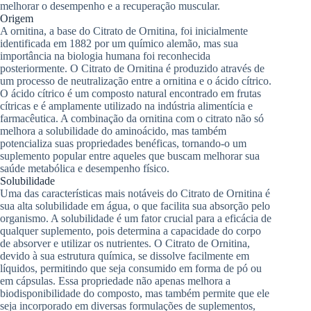
melhorar o desempenho e a recuperação muscular.
Origem
A ornitina, a base do Citrato de Ornitina, foi inicialmente
identificada em 1882 por um químico alemão, mas sua
importância na biologia humana foi reconhecida
posteriormente. O Citrato de Ornitina é produzido através de
um processo de neutralização entre a ornitina e o ácido cítrico.
O ácido cítrico é um composto natural encontrado em frutas
cítricas e é amplamente utilizado na indústria alimentícia e
farmacêutica. A combinação da ornitina com o citrato não só
melhora a solubilidade do aminoácido, mas também
potencializa suas propriedades benéficas, tornando-o um
suplemento popular entre aqueles que buscam melhorar sua
saúde metabólica e desempenho físico.
Solubilidade
Uma das características mais notáveis do Citrato de Ornitina é
sua alta solubilidade em água, o que facilita sua absorção pelo
organismo. A solubilidade é um fator crucial para a eficácia de
qualquer suplemento, pois determina a capacidade do corpo
de absorver e utilizar os nutrientes. O Citrato de Ornitina,
devido à sua estrutura química, se dissolve facilmente em
líquidos, permitindo que seja consumido em forma de pó ou
em cápsulas. Essa propriedade não apenas melhora a
biodisponibilidade do composto, mas também permite que ele
seja incorporado em diversas formulações de suplementos,