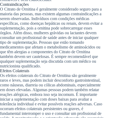
Contraindicações
O Citrato de Ornitina é geralmente considerado seguro para a
maioria das pessoas, mas existem algumas contraindicações a
serem observadas. Indivíduos com condições médicas
específicas, como doenças hepáticas ou renais, devem evitar a
suplementação, pois a ornitina pode sobrecarregar esses
órgãos. Além disso, mulheres grávidas ou lactantes devem
consultar um profissional de saúde antes de iniciar qualquer
tipo de suplementação. Pessoas que estão tomando
medicamentos que afetam o metabolismo de aminoácidos ou
que têm alergias a componentes do Citrato de Ornitina
também devem ser cautelosas. É sempre recomendável que
qualquer suplementação seja discutida com um médico ou
nutricionista qualificado.
Efeitos Colaterais
Os efeitos colaterais do Citrato de Ornitina são geralmente
raros e leves, mas podem incluir desconforto gastrointestinal,
como náuseas, diarreia ou cólicas abdominais, especialmente
em doses elevadas. Algumas pessoas podem também relatar
reações alérgicas, embora isso seja incomum. É importante
iniciar a suplementação com doses baixas para avaliar a
tolerância individual e evitar possíveis reações adversas. Caso
ocorram efeitos colaterais persistentes ou graves, é
fundamental interromper o uso e consultar um profissional de