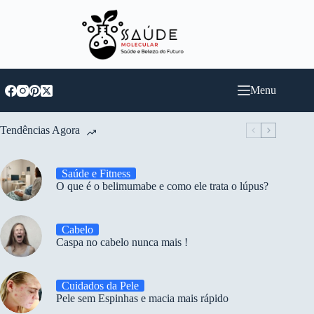
Pular
para
o
conteúdo
Menu
Tendências Agora
Saúde e Fitness
O que é o belimumabe e como ele trata o lúpus?
Cabelo
Caspa no cabelo nunca mais !
Cuidados da Pele
Pele sem Espinhas e macia mais rápido