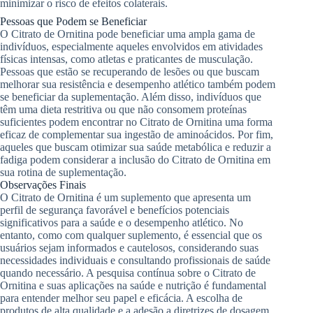
minimizar o risco de efeitos colaterais.
Pessoas que Podem se Beneficiar
O Citrato de Ornitina pode beneficiar uma ampla gama de
indivíduos, especialmente aqueles envolvidos em atividades
físicas intensas, como atletas e praticantes de musculação.
Pessoas que estão se recuperando de lesões ou que buscam
melhorar sua resistência e desempenho atlético também podem
se beneficiar da suplementação. Além disso, indivíduos que
têm uma dieta restritiva ou que não consomem proteínas
suficientes podem encontrar no Citrato de Ornitina uma forma
eficaz de complementar sua ingestão de aminoácidos. Por fim,
aqueles que buscam otimizar sua saúde metabólica e reduzir a
fadiga podem considerar a inclusão do Citrato de Ornitina em
sua rotina de suplementação.
Observações Finais
O Citrato de Ornitina é um suplemento que apresenta um
perfil de segurança favorável e benefícios potenciais
significativos para a saúde e o desempenho atlético. No
entanto, como com qualquer suplemento, é essencial que os
usuários sejam informados e cautelosos, considerando suas
necessidades individuais e consultando profissionais de saúde
quando necessário. A pesquisa contínua sobre o Citrato de
Ornitina e suas aplicações na saúde e nutrição é fundamental
para entender melhor seu papel e eficácia. A escolha de
produtos de alta qualidade e a adesão a diretrizes de dosagem