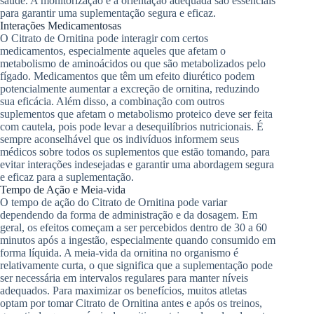
saúde. A monitorização e a orientação adequada são essenciais
para garantir uma suplementação segura e eficaz.
Interações Medicamentosas
O Citrato de Ornitina pode interagir com certos
medicamentos, especialmente aqueles que afetam o
metabolismo de aminoácidos ou que são metabolizados pelo
fígado. Medicamentos que têm um efeito diurético podem
potencialmente aumentar a excreção de ornitina, reduzindo
sua eficácia. Além disso, a combinação com outros
suplementos que afetam o metabolismo proteico deve ser feita
com cautela, pois pode levar a desequilíbrios nutricionais. É
sempre aconselhável que os indivíduos informem seus
médicos sobre todos os suplementos que estão tomando, para
evitar interações indesejadas e garantir uma abordagem segura
e eficaz para a suplementação.
Tempo de Ação e Meia-vida
O tempo de ação do Citrato de Ornitina pode variar
dependendo da forma de administração e da dosagem. Em
geral, os efeitos começam a ser percebidos dentro de 30 a 60
minutos após a ingestão, especialmente quando consumido em
forma líquida. A meia-vida da ornitina no organismo é
relativamente curta, o que significa que a suplementação pode
ser necessária em intervalos regulares para manter níveis
adequados. Para maximizar os benefícios, muitos atletas
optam por tomar Citrato de Ornitina antes e após os treinos,