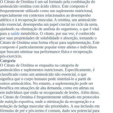
O Citrato de Ornitina é um sal formado pela combinação do
aminoácido ornitina com ácido cítrico. Este composto é
frequentemente utilizado como um suplemento nutricional,
especialmente em contextos relacionados ao desempenho
atlético e à recuperação muscular. A ornitina, um aminoácido
não essencial, desempenha um papel crucial no ciclo da ureia,
ajudando na eliminação de amônia do organismo, o que é vital
para a
saúde
metabólica. O citrato, por sua vez, é conhecido
por suas propriedades de solubilidade e absorção, tornando o
Citrato de Ornitina uma forma eficaz para suplementação. Este
composto é particularmente popular entre atletas e indivíduos
que buscam otimizar sua performance física e recuperação
pós-exercício.
Categoria
O Citrato de Ornitina se enquadra na categoria de
aminoácidos e suplementos nutricionais. Especificamente, é
classificado como um aminoácido não essencial, o que
significa que o corpo humano pode sintetizá-lo a partir de
outros aminoácidos. No entanto, a suplementação pode ser
benéfica em situações de alta demanda, como em atletas ou
em indivíduos que estão se recuperando de lesões. Além disso,
o Citrato de Ornitina é frequentemente utilizado em protocolos
de nutrição esportiva, onde a otimização da recuperação e a
redução da fadiga muscular são prioridades. A sua inclusão em
fórmulas de pré e pós-treino é comum, dado seu potencial para