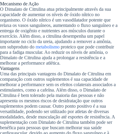
Mecanismo de Ação
O Dimalato de Citrulina atua principalmente através da sua
capacidade de aumentar os níveis de óxido nítrico no
organismo. O óxido nítrico é um vasodilatador potente que
relaxa os vasos sanguíneos, aumentando o fluxo sanguíneo e a
entrega de oxigênio e nutrientes aos músculos durante o
exercício. Além disso, a citrulina desempenha um papel
importante no ciclo da ureia, ajudando a remover a amônia,
um subproduto do
metabolismo
proteico que pode contribuir
para a fadiga muscular. Ao reduzir os níveis de amônia, o
Dimalato de Citrulina ajuda a prolongar a resistência e a
melhorar a performance atlética.
Vantagens
Uma das principais vantagens do Dimalato de Citrulina em
comparação com outros suplementos é sua capacidade de
melhorar a performance sem os efeitos colaterais associados a
estimulantes, como a cafeína. Além disso, o Dimalato de
Citrulina é bem tolerado pela maioria das pessoas e não
apresenta os mesmos riscos de desidratação que outros
suplementos podem causar. Outro ponto positivo é a sua
versatilidade, podendo ser utilizado por atletas de diversas
modalidades, desde musculação até esportes de resistência. A
suplementação com Dimalato de Citrulina também pode ser
benéfica para pessoas que buscam melhorar sua saúde
cardiovascular, devido ao aumento do fluxo sanguíneo e à