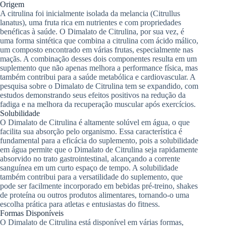
Origem
A citrulina foi inicialmente isolada da melancia (Citrullus
lanatus), uma fruta rica em nutrientes e com propriedades
benéficas à saúde. O Dimalato de Citrulina, por sua vez, é
uma forma sintética que combina a citrulina com ácido málico,
um composto encontrado em várias frutas, especialmente nas
maçãs. A combinação desses dois componentes resulta em um
suplemento que não apenas melhora a performance física, mas
também contribui para a saúde metabólica e cardiovascular. A
pesquisa sobre o Dimalato de Citrulina tem se expandido, com
estudos demonstrando seus efeitos positivos na redução da
fadiga e na melhora da recuperação muscular após exercícios.
Solubilidade
O Dimalato de Citrulina é altamente solúvel em água, o que
facilita sua absorção pelo organismo. Essa característica é
fundamental para a eficácia do suplemento, pois a solubilidade
em água permite que o Dimalato de Citrulina seja rapidamente
absorvido no trato gastrointestinal, alcançando a corrente
sanguínea em um curto espaço de tempo. A solubilidade
também contribui para a versatilidade do suplemento, que
pode ser facilmente incorporado em bebidas pré-treino, shakes
de proteína ou outros produtos alimentares, tornando-o uma
escolha prática para atletas e entusiastas do fitness.
Formas Disponíveis
O Dimalato de Citrulina está disponível em várias formas,