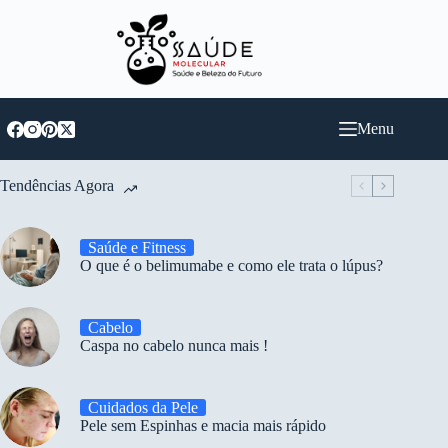
Pular
para
o
conteúdo
Menu
Tendências Agora
Saúde e Fitness
O que é o belimumabe e como ele trata o lúpus?
Cabelo
Caspa no cabelo nunca mais !
Cuidados da Pele
Pele sem Espinhas e macia mais rápido