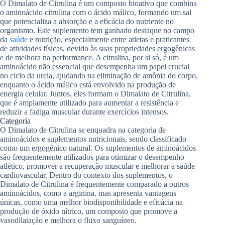
O Dimalato de Citrulina é um composto bioativo que combina
o aminoácido citrulina com o ácido málico, formando um sal
que potencializa a absorção e a eficácia do nutriente no
organismo. Este suplemento tem ganhado destaque no campo
da
saúde
e nutrição, especialmente entre atletas e praticantes
de atividades físicas, devido às suas propriedades ergogênicas
e de melhora na performance. A citrulina, por si só, é um
aminoácido não essencial que desempenha um papel crucial
no ciclo da ureia, ajudando na eliminação de amônia do corpo,
enquanto o ácido málico está envolvido na produção de
energia celular. Juntos, eles formam o Dimalato de Citrulina,
que é amplamente utilizado para aumentar a resistência e
reduzir a fadiga muscular durante exercícios intensos.
Categoria
O Dimalato de Citrulina se enquadra na categoria de
aminoácidos e suplementos nutricionais, sendo classificado
como um ergogênico natural. Os suplementos de aminoácidos
são frequentemente utilizados para otimizar o desempenho
atlético, promover a recuperação muscular e melhorar a saúde
cardiovascular. Dentro do contexto dos suplementos, o
Dimalato de Citrulina é frequentemente comparado a outros
aminoácidos, como a arginina, mas apresenta vantagens
únicas, como uma melhor biodisponibilidade e eficácia na
produção de óxido nítrico, um composto que promove a
vasodilatação e melhora o fluxo sanguíneo.