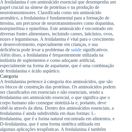
A fenilalanina é um aminoácido essencial que desempenha um
papel crucial na síntese de proteínas e na produção de
neurotransmissores. Classificada como um aminoácido
aromático, a fenilalanina é fundamental para a formação de
tirosina, um precursor de neurotransmissores como dopamina,
norepinefrina e epinefrina. Este aminoácido é encontrado em
diversas fontes alimentares, incluindo carnes, laticínios, ovos,
nozes e leguminosas. A fenilalanina é vital para o crescimento
e desenvolvimento, especialmente em crianças, e sua
deficiência pode levar a problemas de
saúde
significativos.
Além disso, a fenilalanina é frequentemente utilizada na
indústria de suplementos e como adoçante artificial,
especialmente na forma de aspartame, que é uma combinação
de fenilalanina e ácido aspártico.
Categoria
A fenilalanina pertence à categoria dos aminoácidos, que são
os blocos de construção das proteínas. Os aminoácidos podem
ser classificados em essenciais e não essenciais, sendo a
fenilalanina um aminoácido essencial, o que significa que o
corpo humano não consegue sintetizá-la e, portanto, deve
obtê-la através da dieta. Dentro dos aminoácidos essenciais, a
fenilalanina é ainda subdividida em duas formas: L-
fenilalanina, que é a forma natural encontrada em alimentos, e
D-fenilalanina, que é uma forma sintética utilizada em
algumas aplicações terapêuticas. A fenilalanina é também