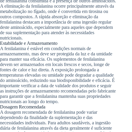
de fenilalanina consumida e a presença de outros aminoácidos.
A eliminação da fenilalanina ocorre principalmente através da
metabolização no fígado, onde é convertida em tirosina ou
outros compostos. A rápida absorção e eliminação da
fenilalanina destacam a importância de uma ingestão regular
deste aminoácido, especialmente para aqueles que dependem
de sua suplementação para atender às necessidades
nutricionais.
Estabilidade e Armazenamento
A fenilalanina é estável em condições normais de
armazenamento, mas deve ser protegida da luz e da umidade
para manter sua eficácia. Os suplementos de fenilalanina
devem ser armazenados em locais frescos e secos, longe de
fontes de calor e luz direta. A exposição prolongada a
temperaturas elevadas ou umidade pode degradar a qualidade
do aminoácido, reduzindo sua biodisponibilidade e eficácia. É
importante verificar a data de validade dos produtos e seguir
as instruções de armazenamento recomendadas pelo fabricante
para garantir que a fenilalanina mantenha suas propriedades
nutricionais ao longo do tempo.
Dosagem Recomendada
A dosagem recomendada de fenilalanina pode variar
dependendo da finalidade da suplementação e das
necessidades individuais. Para adultos saudáveis, a ingestão
diária de fenilalanina através da dieta geralmente é suficiente