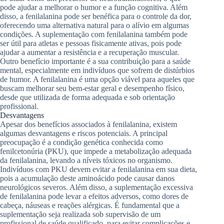
pode ajudar a melhorar o humor e a função cognitiva. Além
disso, a fenilalanina pode ser benéfica para o controle da dor,
oferecendo uma alternativa natural para o alívio em algumas
condições. A suplementação com fenilalanina também pode
ser útil para atletas e pessoas fisicamente ativas, pois pode
ajudar a aumentar a resistência e a recuperação muscular.
Outro benefício importante é a sua contribuição para a saúde
mental, especialmente em indivíduos que sofrem de distúrbios
de humor. A fenilalanina é uma opção viável para aqueles que
buscam melhorar seu bem-estar geral e desempenho físico,
desde que utilizada de forma adequada e sob orientação
profissional.
Desvantagens
Apesar dos benefícios associados à fenilalanina, existem
algumas desvantagens e riscos potenciais. A principal
preocupação é a condição genética conhecida como
fenilcetonúria (PKU), que impede a metabolização adequada
da fenilalanina, levando a níveis tóxicos no organismo.
Indivíduos com PKU devem evitar a fenilalanina em sua dieta,
pois a acumulação deste aminoácido pode causar danos
neurológicos severos. Além disso, a suplementação excessiva
de fenilalanina pode levar a efeitos adversos, como dores de
cabeça, náuseas e reações alérgicas. É fundamental que a
suplementação seja realizada sob supervisão de um
profissional de saúde qualificado, para evitar complicações e