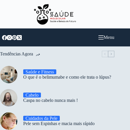
Pular
para
o
conteúdo
Menu
Tendências Agora
Saúde e Fitness
O que é o belimumabe e como ele trata o lúpus?
Cabelo
Caspa no cabelo nunca mais !
Cuidados da Pele
Pele sem Espinhas e macia mais rápido