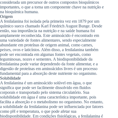
considerada um precursor de outros compostos bioquímicos
importantes, o que a torna um componente chave na nutrição e
na bioquímica humana.
Origem
A fenilalanina foi isolada pela primeira vez em 1879 por um
químico sueco chamado Karl Friedrich August Bunge. Desde
então, sua importância na nutrição e na saúde humana foi
amplamente reconhecida. Este aminoácido é encontrado em
uma variedade de fontes alimentares, sendo especialmente
abundante em proteínas de origem animal, como carnes,
peixes, ovos e laticínios. Além disso, a fenilalanina também
pode ser encontrada em algumas fontes vegetais, como
leguminosas, nozes e sementes. A biodisponibilidade da
fenilalanina pode variar dependendo da fonte alimentar, e a
digestão de proteínas em aminoácidos livres é um processo
fundamental para a absorção deste nutriente no organismo.
Solubilidade
A fenilalanina é um aminoácido solúvel em água, o que
significa que pode ser facilmente dissolvido em fluidos
corporais e transportado pelo sistema circulatório. Sua
solubilidade em água é uma característica importante, pois
facilita a absorção e o metabolismo no organismo. No entanto,
a solubilidade da fenilalanina pode ser influenciada por fatores
como pH e temperatura, o que pode afetar sua
biodisponibilidade. Em condições fisiológicas, a fenilalanina é