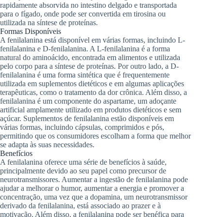
rapidamente absorvida no intestino delgado e transportada
para o fígado, onde pode ser convertida em tirosina ou
utilizada na síntese de proteínas.
Formas Disponíveis
A fenilalanina está disponível em várias formas, incluindo L-
fenilalanina e D-fenilalanina. A L-fenilalanina é a forma
natural do aminoácido, encontrada em alimentos e utilizada
pelo corpo para a síntese de proteínas. Por outro lado, a D-
fenilalanina é uma forma sintética que é frequentemente
utilizada em suplementos dietéticos e em algumas aplicações
terapêuticas, como o tratamento da dor crônica. Além disso, a
fenilalanina é um componente do aspartame, um adoçante
artificial amplamente utilizado em produtos dietéticos e sem
açúcar. Suplementos de fenilalanina estão disponíveis em
várias formas, incluindo cápsulas, comprimidos e pós,
permitindo que os consumidores escolham a forma que melhor
se adapta às suas necessidades.
Benefícios
A fenilalanina oferece uma série de benefícios à saúde,
principalmente devido ao seu papel como precursor de
neurotransmissores. Aumentar a ingestão de fenilalanina pode
ajudar a melhorar o humor, aumentar a energia e promover a
concentração, uma vez que a dopamina, um neurotransmissor
derivado da fenilalanina, está associado ao prazer e à
motivação. Além disso, a fenilalanina pode ser benéfica para