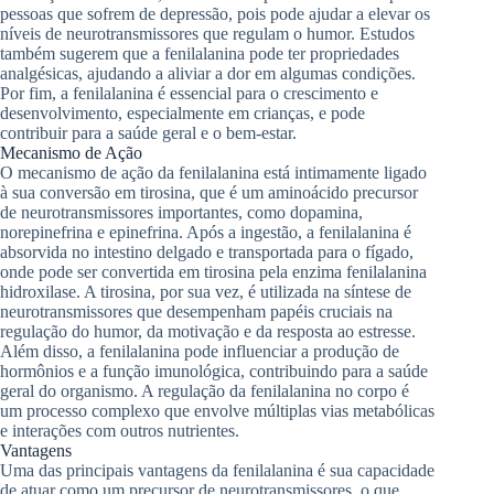
pessoas que sofrem de depressão, pois pode ajudar a elevar os
níveis de neurotransmissores que regulam o humor. Estudos
também sugerem que a fenilalanina pode ter propriedades
analgésicas, ajudando a aliviar a dor em algumas condições.
Por fim, a fenilalanina é essencial para o crescimento e
desenvolvimento, especialmente em crianças, e pode
contribuir para a saúde geral e o bem-estar.
Mecanismo de Ação
O mecanismo de ação da fenilalanina está intimamente ligado
à sua conversão em tirosina, que é um aminoácido precursor
de neurotransmissores importantes, como dopamina,
norepinefrina e epinefrina. Após a ingestão, a fenilalanina é
absorvida no intestino delgado e transportada para o fígado,
onde pode ser convertida em tirosina pela enzima fenilalanina
hidroxilase. A tirosina, por sua vez, é utilizada na síntese de
neurotransmissores que desempenham papéis cruciais na
regulação do humor, da motivação e da resposta ao estresse.
Além disso, a fenilalanina pode influenciar a produção de
hormônios e a função imunológica, contribuindo para a saúde
geral do organismo. A regulação da fenilalanina no corpo é
um processo complexo que envolve múltiplas vias metabólicas
e interações com outros nutrientes.
Vantagens
Uma das principais vantagens da fenilalanina é sua capacidade
de atuar como um precursor de neurotransmissores, o que